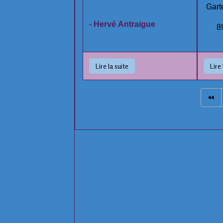
Gar
- Hervé Antraigue
8
Lire la suite
Lire 