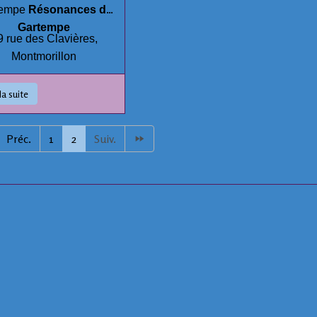
tempe
Résonances de
Gartempe
9 rue des Clavières,
Montmorillon
la suite
Préc.
1
2
Suiv.