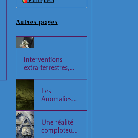
Portuguesa
Autres pages
Interventions
extra-terrestres,
Société et
Economie
Les
Anomalies
de la Mer
Baltique
Une réalité
comploteuse