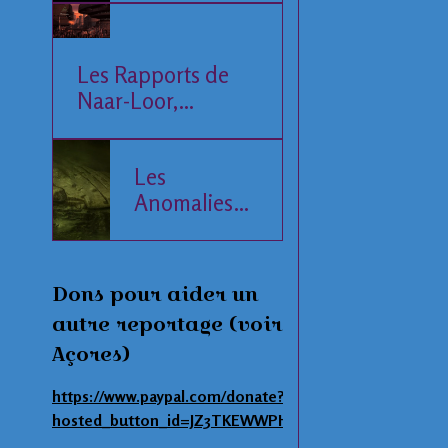
Les Rapports de
Naar-Loor,
l'Observateur
Les
Anomalies
de la Mer
Baltique
Dons pour aider un
autre reportage (voir
Açores)
https://www.paypal.com/donate?
hosted_button_id=JZ3TKEWWPHNAS