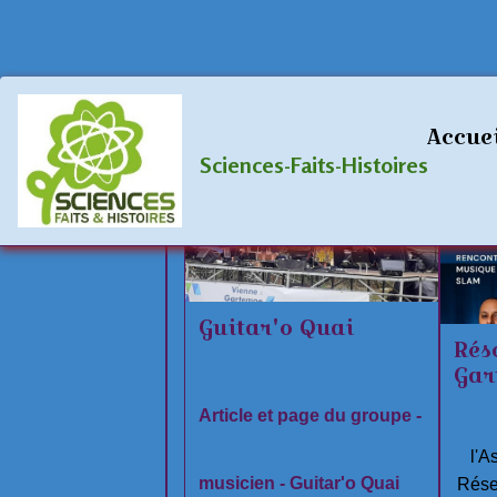
live
Accue
Sciences-Faits-Histoires
Guitar'o Quai
Rés
Gar
Article et page du groupe -
l'A
musicien - Guitar'o Quai
Rése