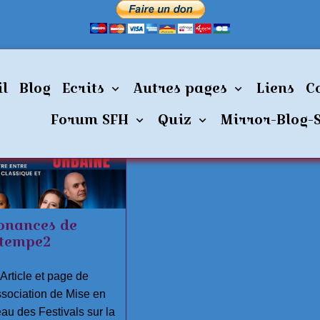
il
Blog
Ecrits
Autres pages
Liens
C
Forum SFH
Quiz
Mirror-Blog-
onances de
tempe2
Article et page de
ssociation de Mise en
au des Festivals sur la