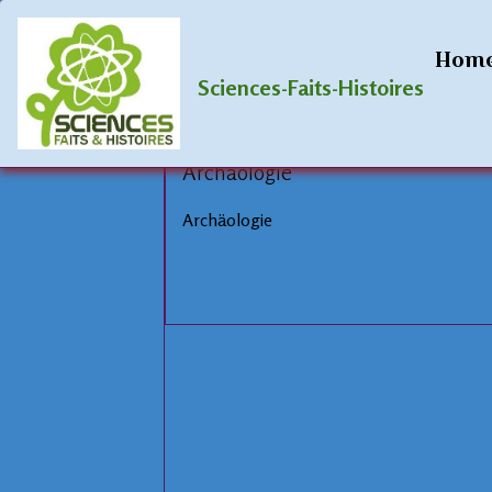
Startseite
Blog
Archäologie
Hom
Archäolog
Sciences-Faits-Histoires
Archäologie
Archäologie