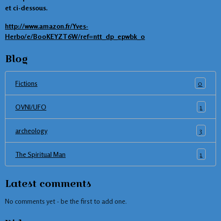
et ci-dessous.
http://www.amazon.fr/Yves-
Herbo/e/B00KEYZT6W/ref=ntt_dp_epwbk_0
Blog
0
Fictions
1
OVNI/UFO
3
archeology
1
The Spiritual Man
Latest comments
No comments yet - be the first to add one.