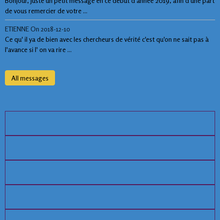
Bonjour, Juste un petit message en ce début d'année 2019, afin d'une part
de vous remercier de votre ...
ETIENNE
On 2018-12-10
Ce qu' il ya de bien avec les chercheurs de vérité c'est qu'on ne sait pas à
l'avance si l' on va rire ...
All messages