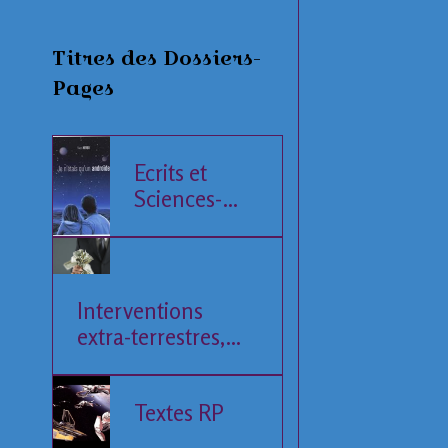
Titres des Dossiers-
Pages
Ecrits et
Sciences-
Fiction
Interventions
extra-terrestres,
Société et
Economie
Textes RP