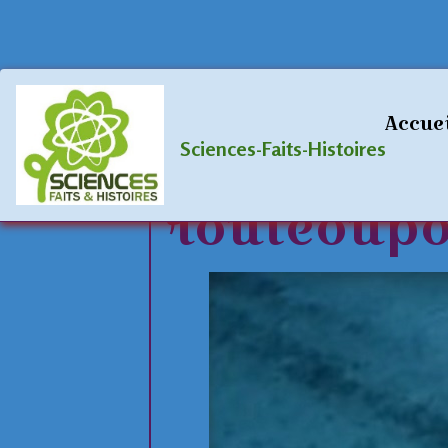
Accueil
Album photos
Cités englout
Accue
Bimini-
Sciences-Faits-Histoires
routeoupo