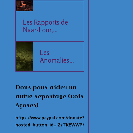
Les Rapports de
Naar-Loor,
l'Observateur
Les
Anomalies
de la Mer
Baltique
Dons pour aider un
autre reportage (voir
Açores)
https://www.paypal.com/donate?
hosted_button_id=JZ3TKEWWPHNAS