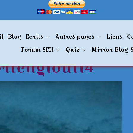
ies
Bimini-routeouportenglouti4
il
Blog
Ecrits
Autres pages
Liens
C
Forum SFH
Quiz
Mirror-Blog-
rtenglouti4