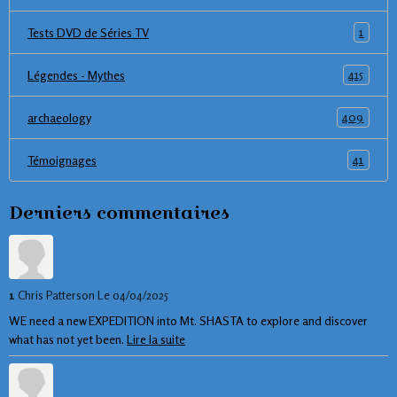
1
Tests DVD de Séries TV
415
Légendes - Mythes
409
archaeology
41
Témoignages
Derniers commentaires
1
Chris Patterson
Le 04/04/2025
WE need a new EXPEDITION into Mt. SHASTA to explore and discover
what has not yet been.
Lire la suite