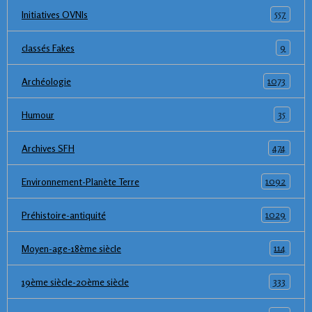
557
Initiatives OVNIs
9
classés Fakes
1073
Archéologie
35
Humour
474
Archives SFH
1092
Environnement-Planète Terre
1029
Préhistoire-antiquité
114
Moyen-age-18ème siècle
333
19ème siècle-20ème siècle