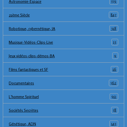
559
Astronomie-Espace
847
21ème Siècle
318
Robotique, cybernétique, IA
13
Musique-Vidéos-Clips-Live
9
Jeux vidéos-clips-démos-BA
16
Films fantastiques et SF
562
Documentaires
90
L'homme Spirituel
58
Sociétés Secrètes
143
Génétique, ADN