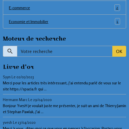
2
E-commerce
1
Economie et Immobilier
Moteur de recherche
OK
Livre d'or
Syyn
Le 02/05/2023
Merci pour les articles très intéressant, j'ai entendu parlé de vous sur le
site https://spacia.fr qui ...
Hermann Marc
Le 29/04/2020
Bonjour YvesH je voulait juste me présenter, je suit un ami de Thierry Jamin
et Stephan Pawlak, j'ai ...
yvesh
Le 13/04/2020
Merci à vous, dites-moi ce que vous en pensez à l'occasion. Portez-vous