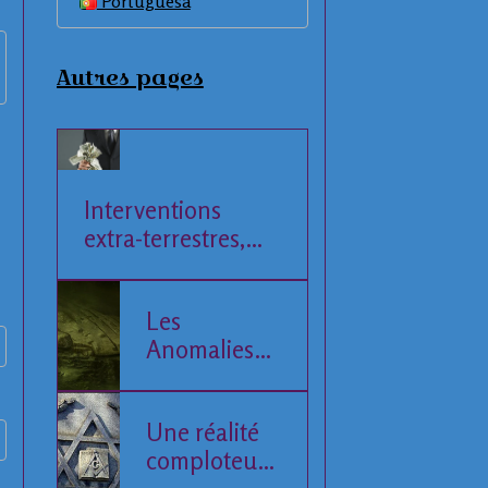
Portuguesa
Autres pages
Interventions
extra-terrestres,
Société et
Economie
Les
Anomalies
de la Mer
Baltique
Une réalité
comploteuse