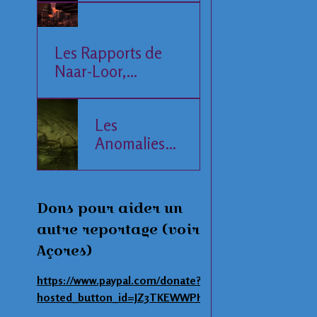
Les Rapports de
Naar-Loor,
l'Observateur
Les
Anomalies
de la Mer
Baltique
Dons pour aider un
autre reportage (voir
Açores)
https://www.paypal.com/donate?
hosted_button_id=JZ3TKEWWPHNAS