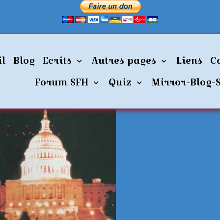
2-07-capitol_color
il
Blog
Ecrits
Autres pages
Liens
C
pitol_color
Forum SFH
Quiz
Mirror-Blog-