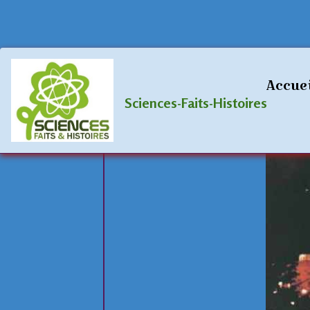
Accueil
Album photos
OVNIs
195
Accue
1952-07-ca
Sciences-Faits-Histoires