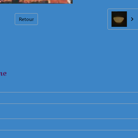
Retour
re