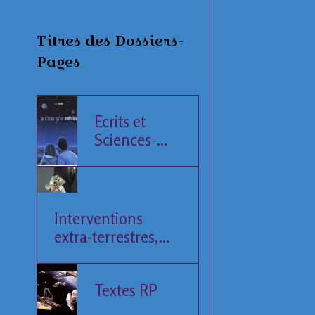
Titres des Dossiers-
Pages
Ecrits et
Sciences-
Fiction
Interventions
extra-terrestres,
Société et
Economie
Textes RP