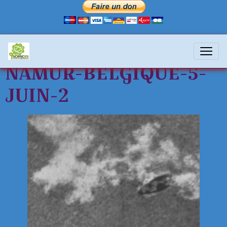
1955-ovni-ufo-
NAMUR-BELGIQUE-5-
JUIN-2