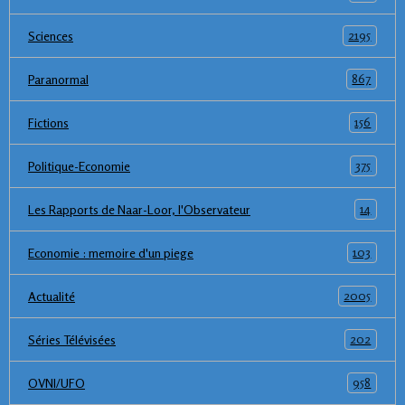
2195
Sciences
867
Paranormal
156
Fictions
375
Politique-Economie
14
Les Rapports de Naar-Loor, l'Observateur
103
Economie : memoire d'un piege
2005
Actualité
202
Séries Télévisées
958
OVNI/UFO