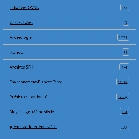
557
Initiatives OVNIs
9
classés Fakes
1073
Archéologie
35
Humour
474
Archives SFH
1092
Environnement-Planète Terre
1029
Préhistoire-antiquité
114
Moyen-age-18ème siècle
333
19ème siècle-20ème siècle