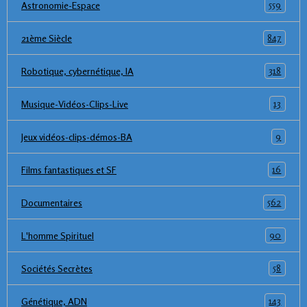
559
Astronomie-Espace
847
21ème Siècle
318
Robotique, cybernétique, IA
13
Musique-Vidéos-Clips-Live
9
Jeux vidéos-clips-démos-BA
16
Films fantastiques et SF
562
Documentaires
90
L'homme Spirituel
58
Sociétés Secrètes
143
Génétique, ADN