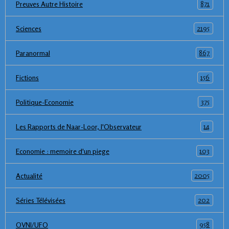
871
Preuves Autre Histoire
2195
Sciences
867
Paranormal
156
Fictions
375
Politique-Economie
14
Les Rapports de Naar-Loor, l'Observateur
103
Economie : memoire d'un piege
2005
Actualité
202
Séries Télévisées
958
OVNI/UFO