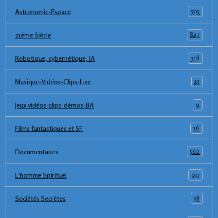
559
Astronomie-Espace
847
21ème Siècle
318
Robotique, cybernétique, IA
13
Musique-Vidéos-Clips-Live
9
Jeux vidéos-clips-démos-BA
16
Films fantastiques et SF
562
Documentaires
90
L'homme Spirituel
58
Sociétés Secrètes