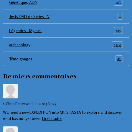
143
Génétique, ADN
1
Tests DVD de Séries TV
415
Légendes - Mythes
409
archaeology
41
Témoignages
Derniers commentaires
1
Chris Patterson
Le 04/04/2025
WE need a new EXPEDITION into Mt. SHASTA to explore and discover
what has not yet been.
Lire la suite