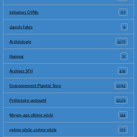
557
Initiatives OVNIs
9
classés Fakes
1073
Archéologie
35
Humour
474
Archives SFH
1092
Environnement-Planète Terre
1029
Préhistoire-antiquité
114
Moyen-age-18ème siècle
333
19ème siècle-20ème siècle