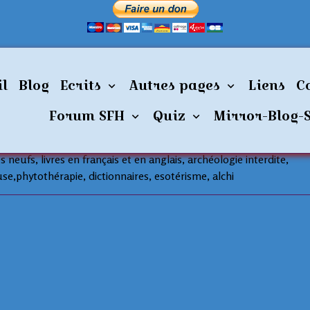
il
Blog
Ecrits
Autres pages
Liens
C
Forum SFH
Quiz
Mirror-Blog-
see
ibrairie des parasciences, vous accueille sur son site 24h/24. vente
res neufs, livres en français et en anglais, archéologie interdite,
se,phytothérapie, dictionnaires, esotérisme, alchi