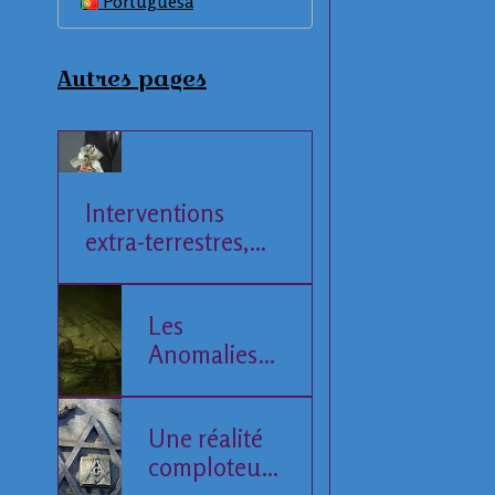
Portuguesa
Autres pages
Interventions
extra-terrestres,
Société et
Economie
Les
Anomalies
de la Mer
Baltique
Une réalité
comploteuse