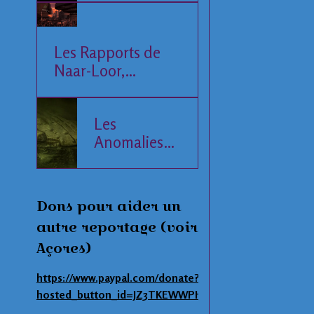
Les Rapports de
Naar-Loor,
l'Observateur
Les
Anomalies
de la Mer
Baltique
Dons pour aider un
autre reportage (voir
Açores)
https://www.paypal.com/donate?
hosted_button_id=JZ3TKEWWPHNAS