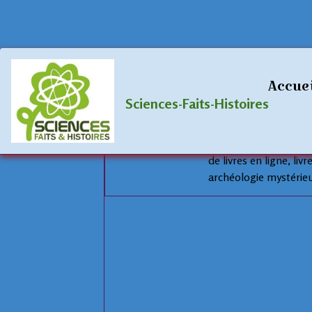
livres
Accue
Sciences-Faits-Histoires
librairie odys
librairie odyssee, la l
de livres en ligne, liv
archéologie mystérieu