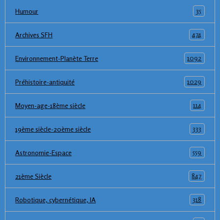
35
Humour
474
Archives SFH
1092
Environnement-Planète Terre
1029
Préhistoire-antiquité
114
Moyen-age-18ème siècle
333
19ème siècle-20ème siècle
559
Astronomie-Espace
847
21ème Siècle
318
Robotique, cybernétique, IA