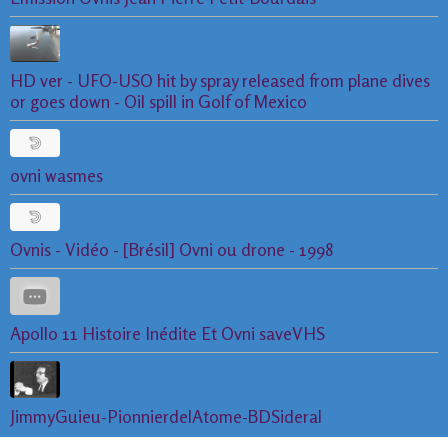
HD ver - UFO-USO hit by spray released from plane dives
or goes down - Oil spill in Golf of Mexico
ovni wasmes
Ovnis - Vidéo - [Brésil] Ovni ou drone - 1998
Apollo 11 Histoire Inédite Et Ovni saveVHS
JimmyGuieu-PionnierdelAtome-BDSideral