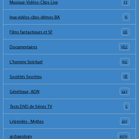
13
Musique-Vidéos-Clips-Live
9
Jeux vidéos-clips-démos-BA
16
Films fantastiques et SF
562
Documentaires
90
L'homme Spirituel
58
Sociétés Secrètes
143
Génétique, ADN
1
Tests DVD de Séries TV
415
Légendes - Mythes
409
archaeology