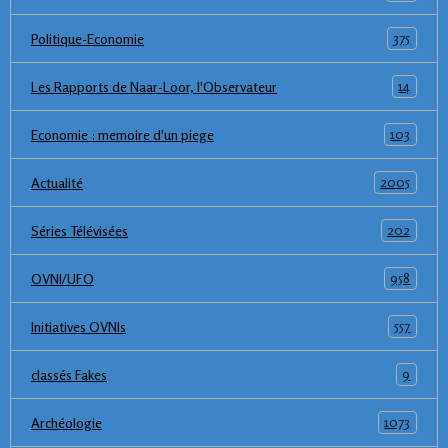
375
Politique-Economie
14
Les Rapports de Naar-Loor, l'Observateur
103
Economie : memoire d'un piege
2005
Actualité
202
Séries Télévisées
958
OVNI/UFO
557
Initiatives OVNIs
9
classés Fakes
1073
Archéologie