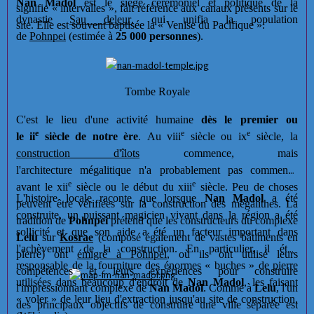
Nan Madol
est le siège cérémoniel et politique de la
signifie « intervalles », fait référence aux canaux présents sur le
dynastie
Sau deleur
, qui unifia la population
site. Elle est souvent baptisée la « Venise du Pacifique ».
de
Pohnpei
(estimée à
25 000 personnes
).
Tombe Royale
C'est le lieu d'une activité humaine
dès le premier ou
e
e
e
le
ii
siècle de notre ère
. Au
viii
siècle ou
ix
siècle, la
construction d'îlots
commence, mais
l'architecture mégalitique n'a probablement pas commencé
e
e
avant le
xii
siècle ou le début du
xiii
siècle. Peu de choses
L'histoire locale raconte que lorsque
Nan Madol
a été
peuvent être vérifiées sur la construction des mégalithes. La
construite, un puissant magicien vivant dans la région a été
tradition de
Pohnpei
prétend que les constructeurs du complexe
sollicité et que son aide a été un facteur important dans
Lelu
sur
Kosrae
(composé également de vastes bâtiments en
l'achèvement de la construction. En particulier, il était
pierre) ont
émigré à Pohnpei
, où ils ont utilisé leurs
responsable de la fourniture des énormes « buches » de pierre
compétences et leurs expériences pour construire
utilisées dans beaucoup d'endroit de
Nan Madol
, les faisant
l'impressionnant complexe de
Nan Madol
. Comme à
Lelu
, l'un
« voler » de leur lieu d'extraction jusqu'au site de construction.
des principaux objectifs de construire une ville séparée est