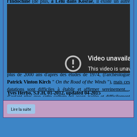
l'Indochine
(de plus,
à Lelu dans Kosrae
, il existe un autre
complexe mégalithique semblable). (Wikipedia). Mais on sait
aussi que
ce peuplement et voyage
a commencé
au minimum
dès 40.000 ans Avant JC
(arrivée des premiers Australiens !)...
Les fouilles indiquent clairement que l'être humain était déjà là
en
200 après JC
et que
la cité de Nan Madol était
habitée
vers
1200 après JC
,
mais on ne connaît pas exactement la date de
son début de construction
:
les traces laissent à penser que
cette construction aurait commencé
vers 650 après JC
(7ième siècle),
mais des traces "préhistoriques" remonteraient à
plus de 2000 ans d'après des études de 1974, (l'archéologue
Patrick Vinton Kirch
"
On the Road of the Winds
"),
mais ces
datations sont difficiles à établir et affirmer sereinement...
,
Yves Herbo, S.F.H, 01-2012, updated 04-2015
d'autant plus que cette culture est assez isolée et difficilement
comparable avec d'autres mieux datées...
Lire la suite