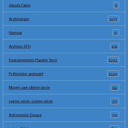
9
classés Fakes
1073
Archéologie
35
Humour
474
Archives SFH
1092
Environnement-Planète Terre
1029
Préhistoire-antiquité
114
Moyen-age-18ème siècle
333
19ème siècle-20ème siècle
559
Astronomie-Espace