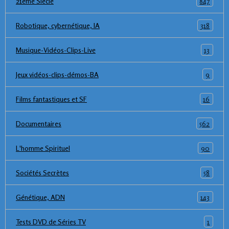
847
21ème Siècle
318
Robotique, cybernétique, IA
13
Musique-Vidéos-Clips-Live
9
Jeux vidéos-clips-démos-BA
16
Films fantastiques et SF
562
Documentaires
90
L'homme Spirituel
58
Sociétés Secrètes
143
Génétique, ADN
1
Tests DVD de Séries TV