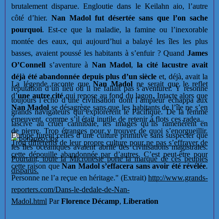
brutalement disparue. Engloutie dans le Keilahn aio, l’autre
côté d’hier.
Nan Madol fut désertée sans que l’on sache
pourquoi
. Est-ce que la maladie, la famine ou l’inexorable
montée des eaux, qui aujourd’hui a balayé les îles les plus
basses, avaient poussé les habitants à s’enfuir ? Quand
James
O’Connell
s’aventure à
Nan Madol
,
la cité lacustre avait
déjà été abandonnée depuis plus d’un siècle
et, déjà, avait la
La légende raconte que
Nan Madol
ne serait que le reflet
réputation d’un lieu où il ne fallait pas s’aventurer. Y résonne
d’
une autre cité
qui repose au fond du lagon. Intacte alors que
toujours l’écho d’une civilisation dont l’ampleur échappa aux
Nan Madol
se désagrège sans que les habitants de l’île ne s’en
grands navigateurs qui explorèrent le Pacifique. De la femme
émeuvent, comme s’il était inutile de retenir à flots ces radeaux
lascive au cruel cannibale, les images qu’ils ramenèrent en
de pierre. Trop étranges pour y trouver de quoi s’enorgueillir.
Europe furent celles d’une culture primitive sans suspecter que
Trop différents de leur propre culture pour ne pas s’effrayer de
les îles océaniques avaient abrité des civilisations magistrales.
cette dépouille abandonnée par d’autres
. C’est peut-être pour
Pourtant, toute la Micronésie porte la marque de ces peuples
cette raison que
Nan Madol s’effacera sans avoir été révélée
.
disparus.
Personne ne l’a reçue en héritage." (Extrait)
http://www.grands-
reporters.com/Dans-le-dedale-de-Nan-
Madol.html
Par
Florence Décamp
,
Liberation