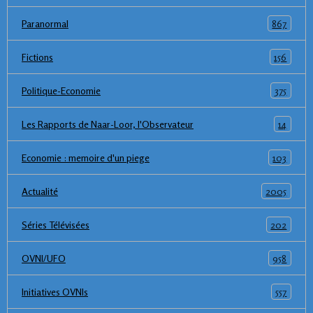
867
Paranormal
156
Fictions
375
Politique-Economie
14
Les Rapports de Naar-Loor, l'Observateur
103
Economie : memoire d'un piege
2005
Actualité
202
Séries Télévisées
958
OVNI/UFO
557
Initiatives OVNIs