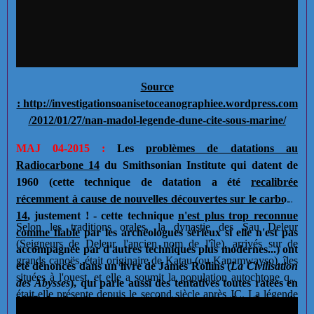
Source
:
http://investigationsoanisetoceanographiee.wordpress.com
/2012/01/27/nan-madol-legende-dune-cite-sous-marine/
MAJ 04-2015 :
Les
problèmes de datations au
Radiocarbone 14
du Smithsonian Institute qui datent de
1960 (cette technique de datation a été
recalibrée
récemment à cause de nouvelles découvertes sur le carbone
14
, justement ! - cette technique
n'est plus trop reconnue
Selon les traditions orales, la dynastie des Sau Deleur
comme fiable
par les archéologues sérieux si elle n'est pas
(Seigneurs de Deleur, l'ancien nom de l'île), arrivés sur de
accompagnée par d'autres techniques plus modernes...) ont
grands canoës, était originaire de Katau (ou Kanamwayso), îles
été dénoncés dans un livre de James Rollins (
La Civilisation
situées à l'ouest, et elle a soumit la population autochtone qui
des Abysses
), qui parle aussi des tentatives toutes ratées en
était elle présente depuis le second siècle après JC. La légende
1995 de chercheurs tentant de transporter des pierres de
fait débuter la dynastie, et la construction de la cité, par