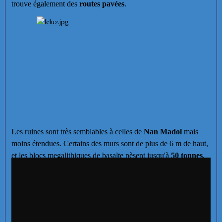
trouve également des
routes pavées
.
Les ruines sont très semblables à celles de
Nan Madol
mais
moins étendues. Certains des murs sont de plus de 6 m de haut,
et les blocs megalithiques de basalte pèsent jusqu'à
50 tonnes
.
Alors que les ruines de
Nan Madol
sont légèrement enfouies,
les structures de
Lelu
semblent elles s'être levées légèrement,
puisque les canaux sont presque secs. D'où viennent les pierres
est un mystère; la légende indique que la ville a été construite
dans une nuit par deux magiciens.