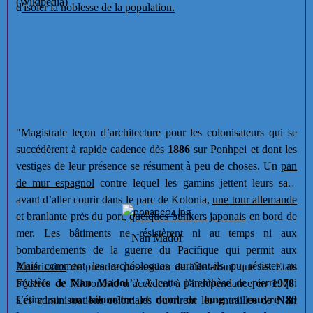
(Wikipedia)
d
'isoler la noblesse de la population.
"Magistrale leçon d’architecture pour les colonisateurs qui se
succédèrent à rapide cadence dès
1886
sur Ponhpei et dont les
vestiges de leur présence se résument à peu de choses. Un
pan
de mur espagnol
contre lequel les gamins jettent leurs sacs
avant d’aller courir dans le parc de Kolonia,
une tour allemande
et branlante près du port,
quelques bunkers japonais
en bord de
mer. Les bâtiments ne résistèrent ni au temps ni aux
Nan Madol
bombardements de la guerre du Pacifique qui permit aux
Mais comment les archéologues auraient-ils pu résister au
Américains
de prendre possession de l’île avant que les Etats
mystère de
Nan Madol
? A cette parenthèse de pierre qui
Fédérés de Micronésie n’accèdent à l’indépendance en
1978
.
s’étire sur
un kilomètre et demi de long et couvre 80
Les administrations coloniales ouvrirent les entrailles de
Nan