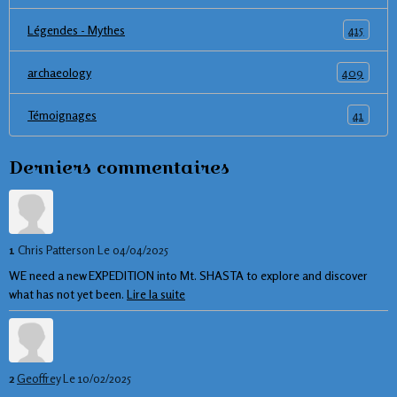
415
Légendes - Mythes
409
archaeology
41
Témoignages
Derniers commentaires
1
Chris Patterson
Le 04/04/2025
WE need a new EXPEDITION into Mt. SHASTA to explore and discover
what has not yet been.
Lire la suite
2
Geoffrey
Le 10/02/2025