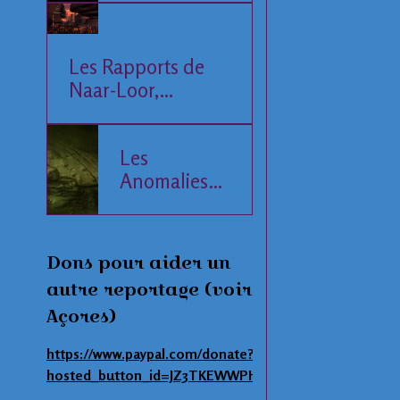
Les Rapports de
Naar-Loor,
l'Observateur
Les
Anomalies
de la Mer
Baltique
Dons pour aider un
autre reportage (voir
Açores)
https://www.paypal.com/donate?
hosted_button_id=JZ3TKEWWPHNAS