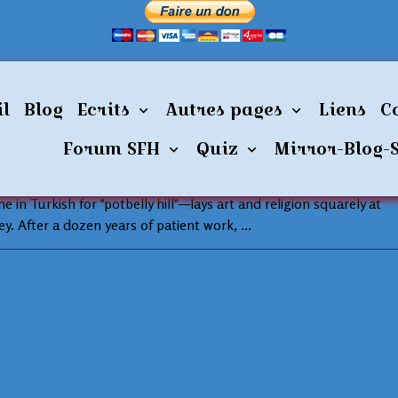
il
Blog
Ecrits
Autres pages
Liens
C
Forum SFH
Quiz
Mirror-Blog-
d Ancient Temple Structure - Göbekli Tepe ,
in Turkish for "potbelly hill"—lays art and religion squarely at
ey. After a dozen years of patient work, ...