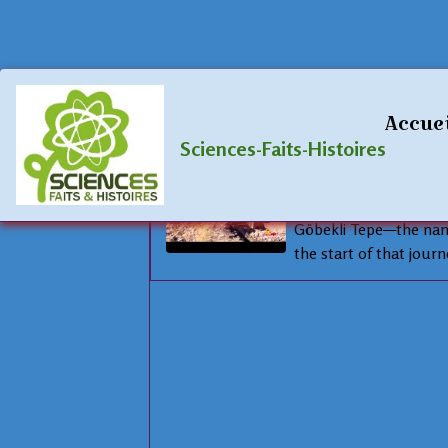
Anatoly
Accue
Sciences-Faits-Histoires
12,000 Years Ol
Turkey -
Göbekli Tepe—the name 
the start of that journ