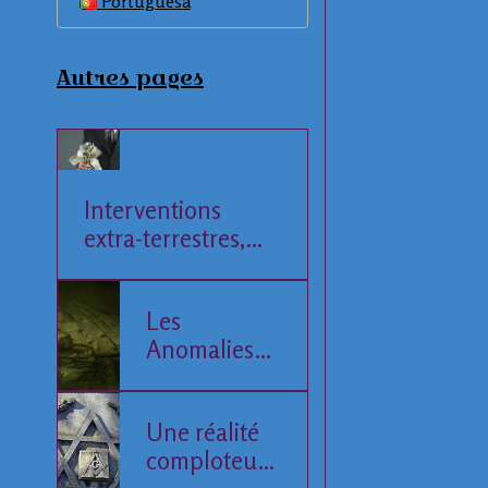
Portuguesa
Autres pages
Interventions
extra-terrestres,
Société et
Economie
Les
Anomalies
de la Mer
Baltique
Une réalité
comploteuse