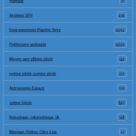
35
Humour
474
Archives SFH
1092
Environnement-Planète Terre
1029
Préhistoire-antiquité
114
Moyen-age-18ème siècle
333
19ème siècle-20ème siècle
559
Astronomie-Espace
847
21ème Siècle
318
Robotique, cybernétique, IA
13
Musique-Vidéos-Clips-Live