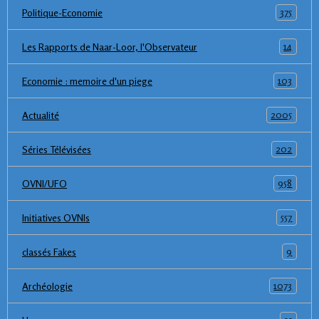
375
Politique-Economie
14
Les Rapports de Naar-Loor, l'Observateur
103
Economie : memoire d'un piege
2005
Actualité
202
Séries Télévisées
958
OVNI/UFO
557
Initiatives OVNIs
9
classés Fakes
1073
Archéologie