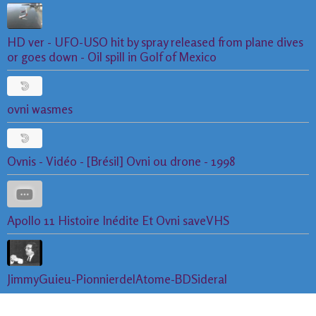
HD ver - UFO-USO hit by spray released from plane dives
or goes down - Oil spill in Golf of Mexico
ovni wasmes
Ovnis - Vidéo - [Brésil] Ovni ou drone - 1998
Apollo 11 Histoire Inédite Et Ovni saveVHS
JimmyGuieu-PionnierdelAtome-BDSideral