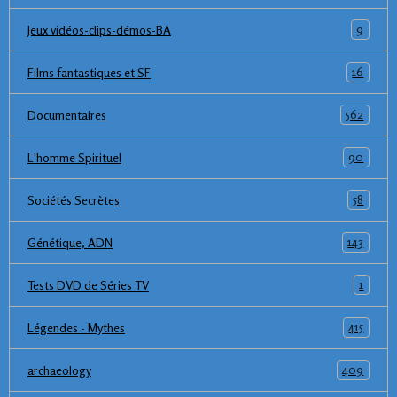
9
Jeux vidéos-clips-démos-BA
16
Films fantastiques et SF
562
Documentaires
90
L'homme Spirituel
58
Sociétés Secrètes
143
Génétique, ADN
1
Tests DVD de Séries TV
415
Légendes - Mythes
409
archaeology