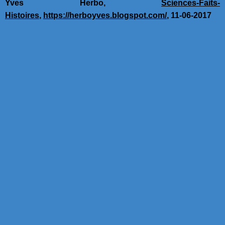
Yves Herbo,
Sciences-Faits-
Histoires
,
https://herboyves.blogspot.com/
, 11-06-2017