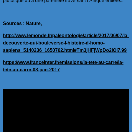
plutôt que dû à une parentèle traversant l’Afrique entière...
Sources : Nature,
http://www.lemonde.fr/paleontologie/article/2017/06/07/la-
decouverte-qui-bouleverse-l-histoire-d-homo-
sapiens_5140236_1650762.html#Tm3jHFjWpDo2iOI7.99
https://www.franceinter.fr/emissions/la-tete-au-carre/la-
tete-au-carre-08-juin-2017