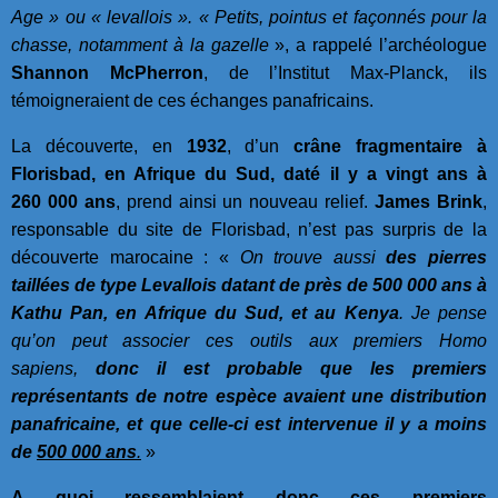
Age » ou « levallois ». « Petits, pointus et façonnés pour la
chasse, notamment à la gazelle
», a rappelé l’archéologue
Shannon McPherron
, de l’Institut Max-Planck, ils
témoigneraient de ces échanges panafricains.
La découverte, en
1932
, d’un
crâne fragmentaire à
Florisbad, en Afrique du Sud, daté il y a vingt ans à
260 000 ans
, prend ainsi un nouveau relief.
James Brink
,
responsable du site de Florisbad, n’est pas surpris de la
découverte marocaine : «
On trouve aussi
des pierres
taillées de type Levallois datant de près de 500 000 ans à
Kathu Pan, en Afrique du Sud, et au Kenya
. Je pense
qu’on peut associer ces outils aux premiers Homo
sapiens,
donc il est probable que les premiers
représentants de notre espèce avaient une distribution
panafricaine, et que celle-ci est intervenue il y a moins
de
500 000 ans
.
»
A quoi ressemblaient donc ces premiers