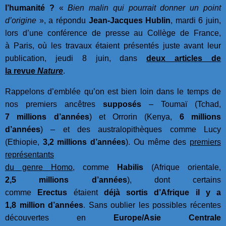
l’humanité ?
«
Bien malin qui pourrait donner un point
d’origine
», a répondu
Jean-Jacques Hublin
, mardi 6 juin,
lors d’une conférence de presse au Collège de France,
à Paris, où les travaux étaient présentés juste avant leur
publication, jeudi 8 juin, dans
deux articles de
la revue
Nature
.
Rappelons d’emblée qu’on est bien loin dans le temps de
nos premiers ancêtres
supposés
– Toumaï (Tchad,
7 millions d’années
) et Orrorin (Kenya,
6 millions
d’années
) – et des australopithèques comme Lucy
(Ethiopie,
3,2 millions d’années
). Ou même des
premiers
représentants
du genre Homo
, comme
Habilis
(Afrique orientale,
2,5 millions d’années
), dont certains
comme
Erectus
étaient
déjà sortis d’Afrique il y a
1,8 million d’années
. Sans oublier les possibles récentes
découvertes en
Europe/Asie Centrale