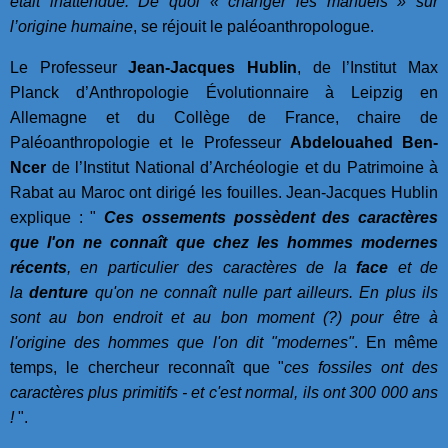
était inattendue. De quoi « changer les manuels » sur
l’origine humaine
, se réjouit le paléoanthropologue.
Le Professeur
Jean-Jacques Hublin
, de l’Institut Max
Planck d’Anthropologie Évolutionnaire à Leipzig en
Allemagne et du Collège de France, chaire de
Paléoanthropologie et le Professeur
Abdelouahed Ben-
Ncer
de l’Institut National d’Archéologie et du Patrimoine à
Rabat au Maroc ont dirigé les fouilles. Jean-Jacques Hublin
explique : "
Ces ossements possèdent des caractères
que l'on ne connaît que chez les hommes modernes
récents
, en particulier des caractères de la
face
et de
la
denture
qu'on ne connaît nulle part ailleurs. En plus ils
sont au bon endroit et au bon moment (?) pour être à
l'origine des hommes que l'on dit "modernes"
. En même
temps, le chercheur reconnaît que "
ces fossiles ont des
caractères plus primitifs - et c'est normal, ils ont 300 000 ans
!
".