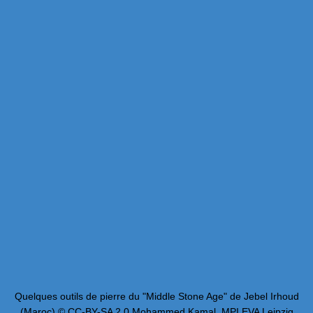
Quelques outils de pierre du "Middle Stone Age" de Jebel Irhoud
(Maroc) © CC-BY-SA 2.0 Mohammed Kamal, MPI EVA Leipzig