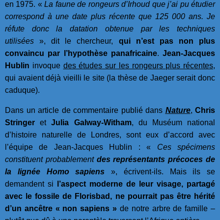
en 1975. «
La faune de rongeurs d’Irhoud que j’ai pu étudier
correspond à une date plus récente que 125 000 ans. Je
réfute donc la datation obtenue par les techniques
utilisées
», dit le chercheur,
qui n’est pas non plus
convaincu par l’hypothèse panafricaine
.
Jean-Jacques
Hublin
invoque
des études sur les rongeurs plus récentes
,
qui avaient déjà vieilli le site (la thèse de Jaeger serait donc
caduque).
Dans un article de commentaire publié dans
Nature
,
Chris
Stringer
et
Julia Galway-Witham
, du Muséum national
d’histoire naturelle de Londres, sont eux d’accord avec
l’équipe de Jean-Jacques Hublin : «
Ces spécimens
constituent probablement
des représentants précoces de
la lignée Homo sapiens
», écrivent-ils. Mais ils se
demandent si
l’aspect moderne de leur visage, partagé
avec le fossile de Florisbad, ne pourrait pas être hérité
d’un ancêtre « non sapiens »
de notre arbre de famille –