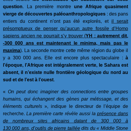
question
. La première montre
une Afrique quasiment
vierge de découvertes paléoanthropologiques
: des pans
entiers du continent n’ont pas été explorés, et
il serait
présomptueux de penser qu’aucun autre fossile d’Homo
sapiens ancien ne pourrait s’y trouver (
YH :
autrement dit,
-300 000 ans est maintenant le minima, mais pas le
maxima
)
. La seconde montre cette même région du globe il
y a 300 000 ans. Elle est encore plus spectaculaire :
à
l’époque, l’Afrique est intégralement verte, le Sahara est
absent, il n’existe nulle frontière géologique du nord au
sud et de l’est à l’ouest
.
«
On peut donc imaginer des connections entre groupes
humains, qui échangent des gènes par métissage, et des
éléments culturels
», indique le directeur de l’équipe de
recherche.
La première carte révèle aussi la
présence dans
de nombreux sites africains datant de 300 000 à
130 000 ans, d’outils de pierre taillée
dits du « Middle Stone