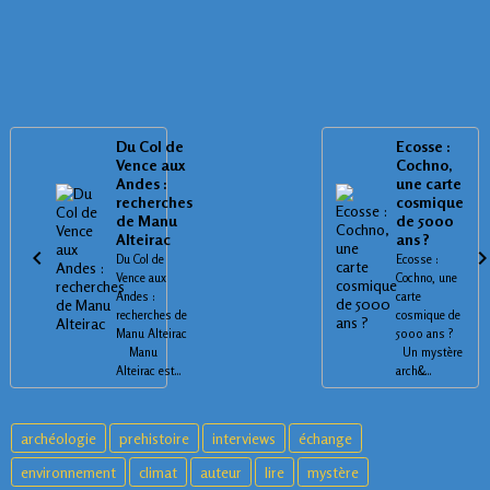
Du Col de
Ecosse :
Vence aux
Cochno,
Andes :
une carte
recherches
cosmique
de Manu
de 5000
Alteirac
ans ?
Du Col de
Ecosse :
Vence aux
Cochno, une
Andes :
carte
recherches de
cosmique de
Manu Alteirac
5000 ans ?
Manu
Un mystère
Alteirac est...
arch&...
archéologie
prehistoire
interviews
échange
environnement
climat
auteur
lire
mystère