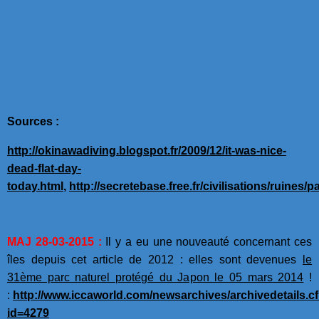
Sources :
http://okinawadiving.blogspot.fr/2009/12/it-was-nice-
dead-flat-day-
today.html
,
http://secretebase.free.fr/civilisations/ruines/
MAJ 28-03-2015 :
Il y a eu une nouveauté concernant ces
îles depuis cet article de 2012 : elles sont devenues
le
31ème parc naturel protégé du Japon le 05 mars 2014
!
:
http://www.iccaworld.com/newsarchives/archivedetails.c
id=4279