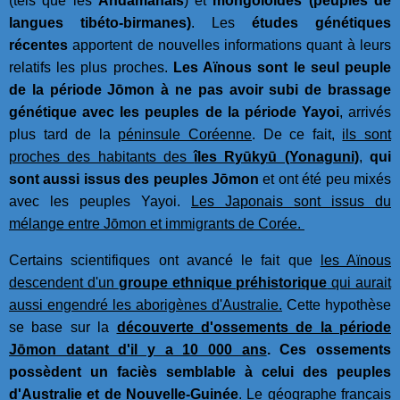
(tels que les
Andamanais
) et
mongoloïdes (peuples de
langues tibéto-birmanes)
. Les
études génétiques
récentes
apportent de nouvelles informations quant à leurs
relatifs les plus proches.
Les Aïnous sont le seul peuple
de la période Jōmon à ne pas avoir subi de brassage
génétique avec les peuples de la période Yayoi
, arrivés
plus tard de la
péninsule Coréenne
. De ce fait,
ils sont
proches des habitants des
îles Ryūkyū (Yonaguni)
,
qui
sont aussi issus des peuples Jōmon
et ont été peu mixés
avec les peuples Yayoi.
Les Japonais sont issus du
mélange entre Jōmon et immigrants de Corée.
Certains scientifiques ont avancé le fait que
les Aïnous
descendent d'un
groupe ethnique préhistorique
qui aurait
aussi engendré les aborigènes d'Australie.
Cette hypothèse
se base sur la
découverte d'ossements de la période
Jōmon datant d'il y a 10 000 ans
. Ces ossements
possèdent un faciès semblable à celui des peuples
d'Australie et de Nouvelle-Guinée
. Le géographe français