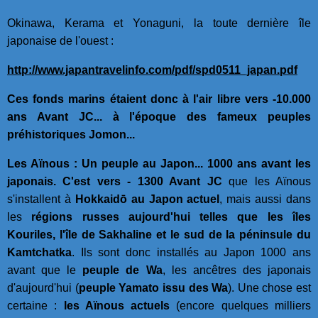
Okinawa, Kerama et Yonaguni, la toute dernière île
japonaise de l'ouest :
http://www.japantravelinfo.com/pdf/spd0511_japan.pdf
Ces fonds marins étaient donc à l'air libre vers -10.000
ans Avant JC... à l'époque des fameux peuples
préhistoriques Jomon...
Les Aïnous : Un peuple au Japon... 1000 ans avant les
japonais. C'est vers - 1300 Avant JC
que les Aïnous
s'installent à
Hokkaidō au Japon actuel
, mais aussi dans
les
régions russes aujourd'hui telles que les îles
Kouriles, l'île de Sakhaline et le sud de la péninsule du
Kamtchatka
. Ils sont donc installés au Japon 1000 ans
avant que le
peuple de Wa
, les ancêtres des japonais
d'aujourd'hui (
peuple Yamato issu des Wa
). Une chose est
certaine :
les Aïnous actuels
(encore quelques milliers