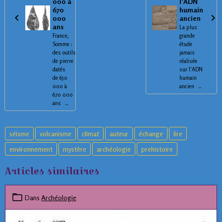
000 à
l'ADN
670
humain
000
ancien
ans
La plus
France,
grande
Somme :
étude
des outils
jamais
de pierre
réalisée
datés
sur l'ADN
de 650
humain
000 à
ancien ...
670 000
ans ...
séisme
volcanisme
climat
auteur
échange
lire
environnement
mystère
archéologie
prehistoire
Articles similaires
Dans
Archéologie