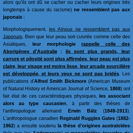
alors qu'ils ont dû se cacher ou cacher leurs origines très
longtemps à cause du racisme)
ne ressemblent pas aux
japonais
:
Morphologiquement,
les Aïnous ne ressemblent pas aux
Japonais
. Bien que leur peau soit cuivrée comme celle des
Asiatiques,
leur morphologie
rappelle celle des
Aborigènes d'Australie
:
ils sont plus grands, leur
carrure et pilosité sont plus affirmées, leur peau est plus
claire, leur visage est moins lisse, leur arcade sourcilière
est développée, et leurs yeux ne sont pas bridés
. Les
publications d'
Alfred Smith Bickmore
(American Museum
of Natural History et American Journal of Science,
1868
) ont
fait état de ces caractéristiques physiques,
les associant
alors au type caucasien
, à partir des thèses de
l'anthropologue allemand
Erwin Bälz
(
1849-1913
).
L'anthropologue canadien
Reginald Ruggles Gates
(
1882-
1962
) a ensuite soutenu
la thèse d'origines australoïdes