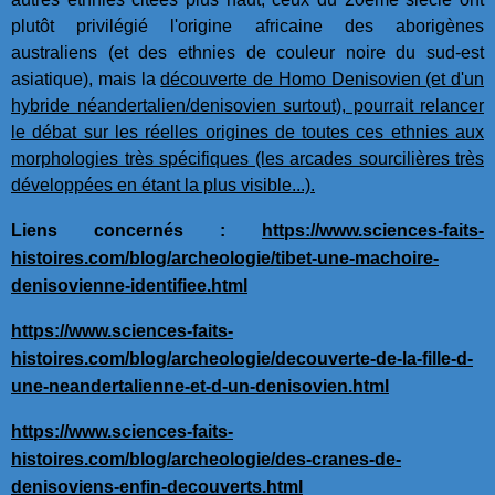
plutôt privilégié l'origine africaine des aborigènes
australiens (et des ethnies de couleur noire du sud-est
asiatique), mais la
découverte de Homo Denisovien (et d'un
hybride néandertalien/denisovien surtout), pourrait relancer
le débat sur les réelles origines de toutes ces ethnies aux
morphologies très spécifiques (les arcades sourcilières très
développées en étant la plus visible...).
Liens concernés :
https://www.sciences-faits-
histoires.com/blog/archeologie/tibet-une-machoire-
denisovienne-identifiee.html
https://www.sciences-faits-
histoires.com/blog/archeologie/decouverte-de-la-fille-d-
une-neandertalienne-et-d-un-denisovien.html
https://www.sciences-faits-
histoires.com/blog/archeologie/des-cranes-de-
denisoviens-enfin-decouverts.html