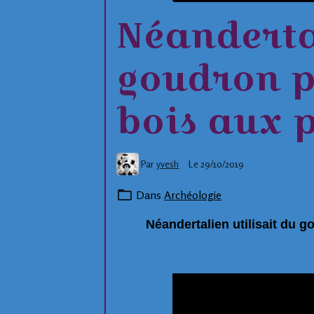
Néandertal
goudron p
bois aux p
Par
yvesh
Le 29/10/2019
Dans
Archéologie
Néandertalien utilisait du g