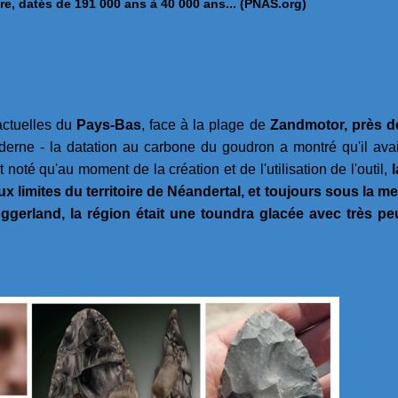
ère, datés de 191 000 ans à 40 000 ans... (PNAS.org)
 actuelles du
Pays-Bas
, face à la plage de
Zandmotor, près d
derne - la datation au carbone du goudron a montré qu'il avai
 noté qu'au moment de la création et de l'utilisation de l'outil,
l
aux limites du territoire de Néandertal, et toujours sous la me
erland, la région était une toundra glacée avec très pe