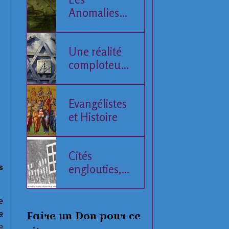
Anomalies
de la Mer
Baltique
Une réalité
comploteuse
de l'Histoire
humaine
Evangélistes
et Histoire
Cités
englouties,
s
données
compilées
e
Faire un Don pour ce
a
e