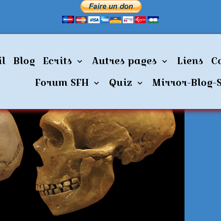
alien utilisait du goudron pour coller le bois aux pierres
il
Blog
Ecrits
Autres pages
Liens
C
Forum SFH
Quiz
Mirror-Blog-