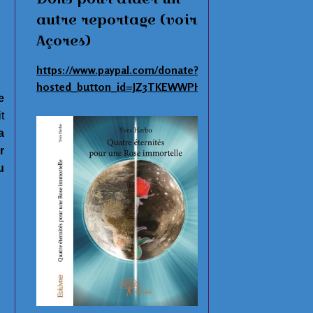
autre reportage (voir
Açores)
https://www.paypal.com/donate?
hosted_button_id=JZ3TKEWWPHNAS
e
t
a
r
u