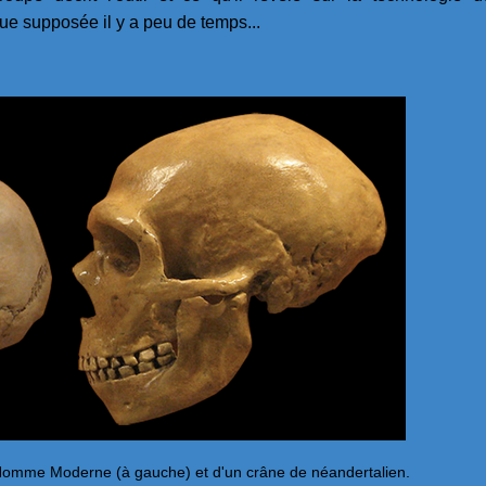
e supposée il y a peu de temps...
Homme Moderne (à gauche) et d'un crâne de néandertalien.