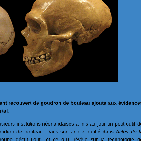
ement recouvert de goudron de bouleau ajoute aux évidence
tal.
sieurs institutions néerlandaises a mis au jour un petit outil d
goudron de bouleau. Dans son article publié dans
Actes de l
roupe décrit l'outil et ce qu'il révèle sur la technologie d