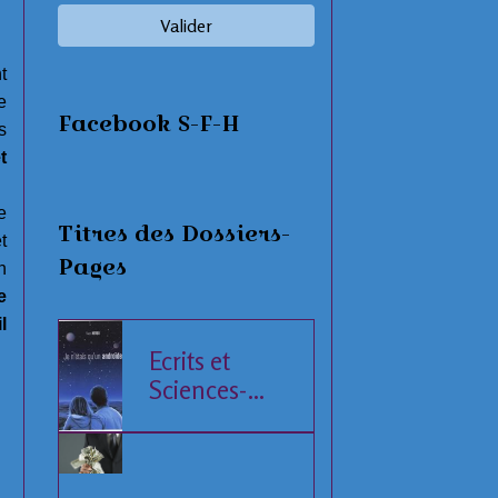
Valider
t
e
Facebook S-F-H
s
t
e
Titres des Dossiers-
t
Pages
n
e
l
Ecrits et
Sciences-
Fiction