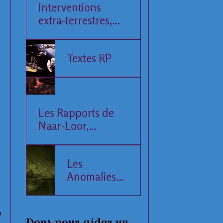
Interventions
extra-terrestres,
Société et
Economie
Textes RP
Les Rapports de
Naar-Loor,
l'Observateur
Les
Anomalies
de la Mer
Baltique
e
Dons pour aider un