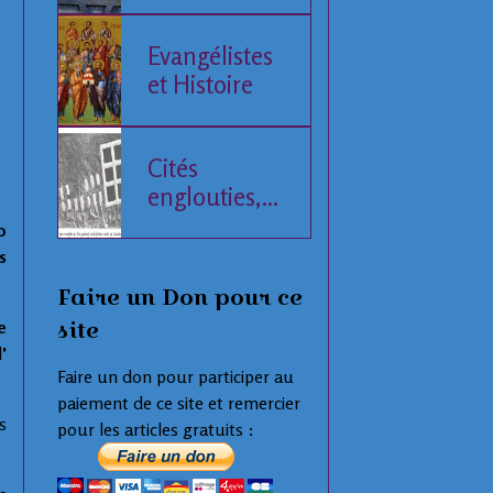
de l'Histoire
humaine
Evangélistes
et Histoire
Cités
englouties,
données
0
compilées
s
Faire un Don pour ce
site
e
'
Faire un don pour participer au
paiement de ce site et remercier
s
pour les articles gratuits :