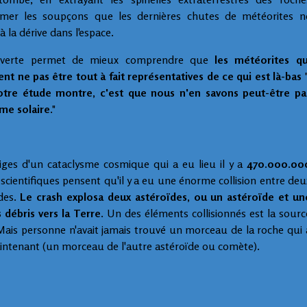
irmer les soupçons que les dernières chutes de météorites n
 la dérive dans l'espace.
ouverte permet de mieux comprendre que
les météorites qu
t ne pas être tout à fait représentatives de ce qui est là-bas
"
tre étude montre, c'est que nous n'en savons peut-être pa
ème solaire
."
stiges d'un cataclysme cosmique qui a eu lieu il y a
470.000.00
 scientifiques pensent qu'il y a eu une énorme collision entre deu
des.
Le crash explosa deux astéroïdes, ou un astéroïde et un
 débris vers la Terre
. Un des éléments collisionnés est la sourc
 Mais personne n'avait jamais trouvé un morceau de la roche qui 
aintenant (un morceau de l'autre astéroïde ou comète).