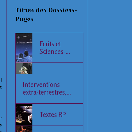
Titres des Dossiers-
Pages
Ecrits et
Sciences-
Fiction
l
Interventions
t
extra-terrestres,
Société et
Economie
Textes RP
e
s
e