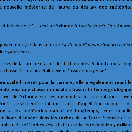
t la nouvelle météorite de l'autre ou des 49 000 météorite
 et inhabituelle ", a déclaré
Schmitz
à
Live Science's Our Amazin
postée en ligne dans la revue
Earth and Planetary Science Letter
 du 15 août 2014.
ssiles de la carrière étaient des L-chondrites.
Schmitz
, qui a dirig
la chasse des roches était devenu "assez ennuyeuse."
nouvelé l'intérêt pour la carrière, elle a également réuni le
onde pour une chasse mondiale à travers le temps géologiqu
ective de
Schmitz
sur les météorites, les scientifiques saven
ite laisse derrière lui une carte d'appellation unique : de
e si les météorites datent de longtemps, leurs spinelle
millions d'années dans les roches de la Terre.
Schmitz et se
mbien de météorites s'est abattu sur ​​la Terre depuis 2,5 milliard
tombé, en extrayant les spinelles extraterrestres des roche