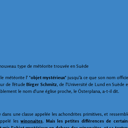
 nouveau type de météorite trouvée en Suède
 météorite l' "
objet mystérieux
" jusqu'à ce que son nom officie
eur de l'étude
Birger Schmitz
, de l'Université de Lund en Suède e
lement le nom d'une église proche, le Österplana, a-t-il dit.
dans une classe appelée les achondrites primitives, et ressembl
appelé les
winonaites
.
Mais les petites différences de certain
 mis l'objet mystérieux en dehors des winonaites, et sa textur