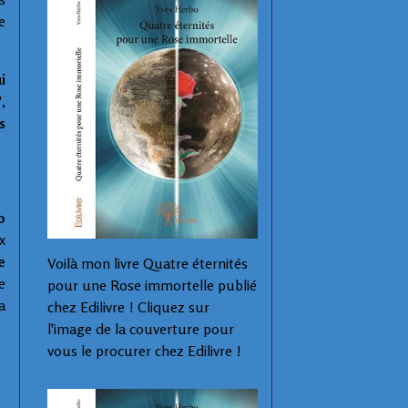
e
i
,
s
0
x
e
Voilà mon livre Quatre éternités
e
pour une Rose immortelle publié
a
chez Edilivre ! Cliquez sur
l'image de la couverture pour
vous le procurer chez Edilivre !