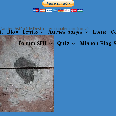
L'ancien Astéroïde Destructeur finalement trouvé
il
Blog
Ecrits
Autres pages
Liens
C
Forum SFH
Quiz
Mirror-Blog-