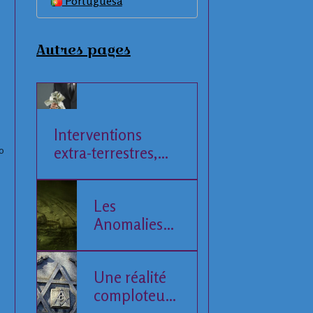
Portuguesa
Autres pages
Interventions
extra-terrestres,
0
Société et
Economie
Les
Anomalies
de la Mer
Baltique
Une réalité
comploteuse