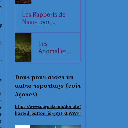
s
Les Rapports de
Naar-Loor,
g
l'Observateur
Les
s
,
Anomalies
de la Mer
é
Baltique
Dons pour aider un
s
autre reportage (voir
e
.
Açores)
t
s
https://www.paypal.com/donate?
s
hosted_button_id=JZ3TKEWWPHNAS
s
s
s