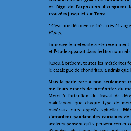
et l'âge de l'exposition distinguen
trouvées jusqu'ici sur Terre.
" C'est une découverte très, très étrange
Planet.
La nouvelle météorite a été récemment 
et l'étude apparaît dans l'édition journal
Jusqu'à présent, toutes les météorites fo
le catalogue de chondrites, a admis que 
Mais la perle rare a non seulement re
meilleurs experts de météorites du m
Merci à l'attention du travail de dét
maintenant que chaque type de météor
minéraux durs appelés spinelles.
Mêm
s'attardent pendant des centaines de 
acolytes pensent qu'ils peuvent cerner co
d'années, ainsi que le type qui est 