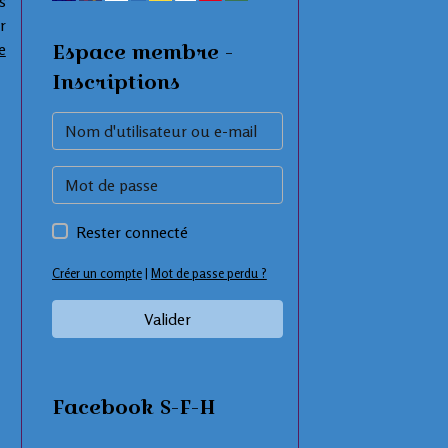
s
r
Espace membre -
e
Inscriptions
Rester connecté
Créer un compte
|
Mot de passe perdu ?
Valider
Facebook S-F-H