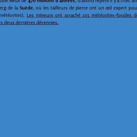
ssile vieux de
470 millions d'années
, d'abord repéré il y a trois an
berg de la
Suède
, où les tailleurs de pierre ont un œil expert pou
météorites).
Les mineurs ont arraché 101 météorites-fossiles d
les deux dernières décennies.