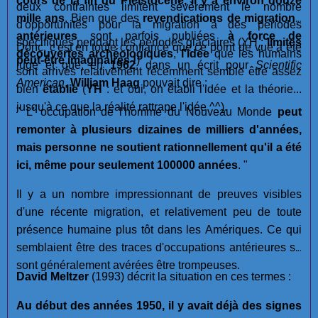
cours de la fin du Pléistocène, il y a environ douze
deux contraintes limitent sévèrement le nombre
mille ans
. Bien que des
revendications de migrations
d'opportunités pour la migration à des périodes
antérieures
sont parfois publiées
à force de
spécifiques pendant les périodes glaciaires (YH :
limites
Donc, c'est en toute confiance que ce point de vue a été
découvertes archéologiques
,
l'idée
que les humains
peut-être imaginaires !
)
jugé et que, en
1962
, dans un écrit pour
Scientific
sont arrivés relativement récemment semble être assez
American
,
William Haag
pouvait dire :
bien
établie
(
YH
: et oui, on établi l'idée et la théorie...
jusqu'à ce que la réalité rattrape l'idée ^^).
" L' occupation de l'homme du Nouveau Monde
peut
remonter à plusieurs dizaines de milliers d'années,
mais personne ne soutient rationnellement qu'il a été
ici, même pour seulement 100000 années
. "
Il y a un nombre impressionnant de preuves visibles
d'une récente migration, et relativement peu de toute
présence humaine plus tôt dans les Amériques. Ce qui
semblaient être des traces d'occupations antérieures se
sont généralement avérées être trompeuses.
David Meltzer
(1993) décrit la situation en ces termes :
Au début des années 1950, il y avait déjà des signes