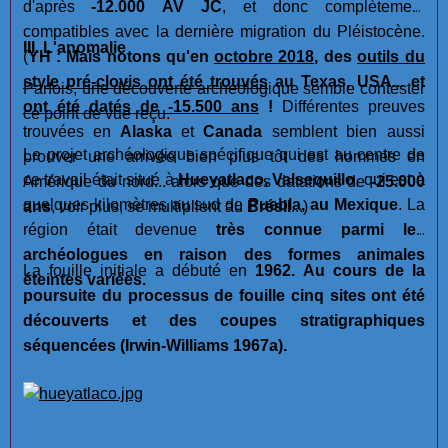
d'après
-12.000 AV JC
, et donc complètement
compatibles avec la dernière migration du Pléistocène.
III. L'anomalie
(
YH : Mais notons qu'en
octobre 2018
, des
outils du
style pré-clovis ont été trouvés
au Texas, USA... et
Parfois, une découverte archéologique semble contester
ont été datés de -15.500 ans
!
Différentes preuves
ce point de vue reçu.
trouvées en
Alaska
et
Canada
semblent bien aussi
Le projet archéologique spécifique qui est au centre de
prouver une arrivée bien plus tôt des hommes en
ce travail était situé à
Hueyatlaco, Valsequillo
, qui est à
Amérique du nord... alors que des datations de
-25.000
quelques kilomètres au sud de
Puebla, au Mexique
. La
ans
, voir plus, se multiplient au
Brésil
...)
région était devenue
très connue parmi les
archéologues en raison des formes animales
La fouille initiale a débuté en
1962. Au cours de la
éteintes variées.
poursuite du processus de fouille cinq sites ont été
découverts et des coupes stratigraphiques
séquencées (Irwin-Williams 1967a).