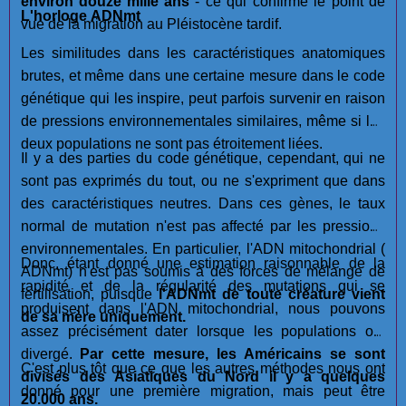
environ douze mille ans
- ce qui confirme le point de
L'horloge ADNmt
vue de la migration au Pléistocène tardif.
Les similitudes dans les caractéristiques anatomiques
brutes, et même dans une certaine mesure dans le code
génétique qui les inspire, peut parfois survenir en raison
de pressions environnementales similaires, même si les
deux populations ne sont pas étroitement liées.
Il y a des parties du code génétique, cependant, qui ne
sont pas exprimés du tout, ou ne s'expriment que dans
des caractéristiques neutres. Dans ces gènes, le taux
normal de mutation n'est pas affecté par les pressions
environnementales. En particulier, l'ADN mitochondrial (
Donc, étant donné une estimation raisonnable de la
ADNmt) n'est pas soumis à des forces de mélange de
rapidité et de la régularité des mutations qui se
fertilisation, puisque
l'ADNmt de toute créature vient
produisent dans l'ADN mitochondrial, nous pouvons
de sa mère uniquement.
assez précisément dater lorsque les populations ont
divergé.
Par cette mesure, les Américains se sont
C'est plus tôt que ce que les autres méthodes nous ont
divisés des Asiatiques du Nord il y a quelques
donné pour une première migration, mais peut être
20.000 ans.