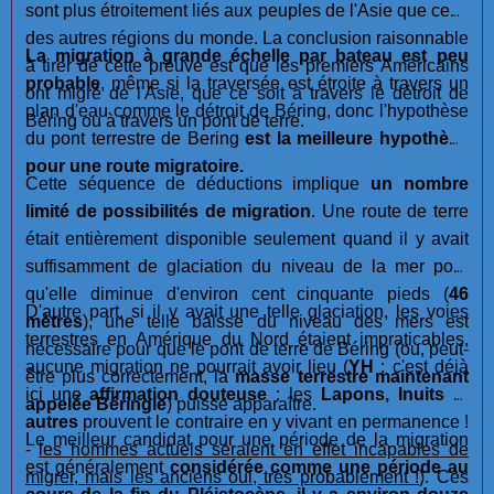
sont plus étroitement liés aux peuples de l'Asie que ceux
des autres régions du monde. La conclusion raisonnable
La migration à grande échelle par bateau est
peu
à tirer de cette preuve est que les premiers Américains
probable
, même si la traversée est étroite à travers un
ont migré de l'Asie, que ce soit à travers le détroit de
plan d'eau comme le détroit de Béring, donc l'hypothèse
Béring ou à travers un pont de terre.
du pont terrestre de Bering
est la meilleure hypothèse
pour une route migratoire.
Cette séquence de déductions implique
un nombre
limité de possibilités de migration
. Une route de terre
était entièrement disponible seulement quand il y avait
suffisamment de glaciation du niveau de la mer pour
qu'elle diminue d'environ cent cinquante pieds (
46
D'autre part, si il y avait une telle glaciation, les voies
mètres
), une telle baisse du niveau des mers est
terrestres en Amérique du Nord étaient impraticables,
nécessaire pour que le pont de terre de Béring (ou, peut-
aucune migration ne pourrait avoir lieu (
YH
: c'est déjà
être plus correctement, la
masse terrestre maintenant
ici une
affirmation douteuse
: les
Lapons, Inuits
et
appelée Béringie
) puisse apparaître.
autres
prouvent le contraire en y vivant en permanence !
Le meilleur candidat pour une période de la migration
-
les hommes actuels seraient en effet incapables de
est généralement
considérée comme une période au
migrer, mais les anciens oui, très probablement !
). Ces