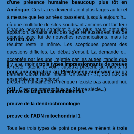
d'une présence humaine beaucoup plus tôt en
Amérique.
Ces traces deviendraient plus larges au fur et
à mesure que les années passaient, jusqu'à aujourd'hui
où une multitude de sites soi-disant anciens ont fait leur
Chaque nouveau candidat à une plus haute antiquité
apparition, certains avec des âges réhaussés estimés de
apporte avec lui de nouvelles revendications, mais le
200.000 ans
.
résultat reste le même. Les sceptiques posent des
questions difficiles. Le débat s'ensuit.
La demande est
acceptée par les uns, rejetée par les autres, tandis que
Il y a au moins
trois types impressionnants de preuve
le reste "attend et voit"
. Jusqu'à présent, au moins, la
pour une migration au Pléistocène supérieur
(ou un
barrière Clovis reste intacte. Un avant - 11, 500 B.P. de
ensemble de migrations) :
présence humaine en Amérique n'existe pas aujourd'hui.
(
YH
: C'est maintenant faux au 21ème siècle...)
preuve de langues amérindiennes
preuve de la dendrochronologie
preuve de l'ADN mitochondrial 1
Tous les trois types de point de preuve mènent à
trois