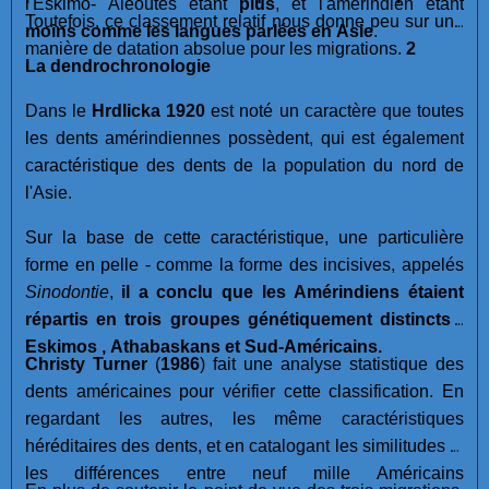
l'Eskimo- Aléoutes êtant
plus
, et l'amerindien étant
Toutefois, ce classement relatif nous donne peu sur une
moins
comme les langues parlées en Asie
.
manière de datation absolue pour les migrations.
2
La dendrochronologie
Dans le
Hrdlicka 1920
est noté un caractère que toutes
les dents amérindiennes possèdent, qui est également
caractéristique des dents de la population du nord de
l'Asie.
Sur la base de cette caractéristique, une particulière
forme en pelle - comme la forme des incisives, appelés
Sinodontie
,
il a conclu que les Amérindiens étaient
répartis en trois groupes génétiquement distincts :
Eskimos , Athabaskans et Sud-Américains.
Christy Turner
(
1986
) fait une analyse statistique des
dents américaines pour vérifier cette classification. En
regardant les autres, les même caractéristiques
héréditaires des dents, et en catalogant les similitudes et
les différences entre neuf mille Américains