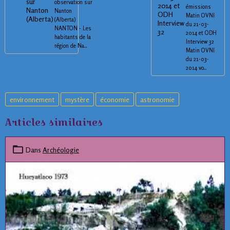
observation sur
émissions
Nanton
Matin OVNI
(Alberta)
du 21-03-
NANTON - Les
2014 et ODH
habitants de la
Interview 32
région de Na...
Matin OVNI
du 21-03-
2014 vo...
environnement
mystère
économie
astronomie
Articles similaires
Dans
Archéologie