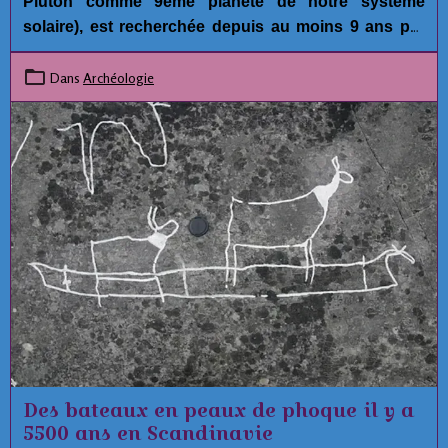
Pluton comme 9ème planète de notre système
solaire), est recherchée depuis au moins 9 ans par
plusieurs astronomes car ce serait la seule
explication possible raisonnable pour expliquer les
Dans
Archéologie
anomalies orbitales de plusieurs mini-planètes
dans
la ceinture de Kuiper, aux confins de notre
système solaire.
Des bateaux en peaux de phoque il y a
5500 ans en Scandinavie