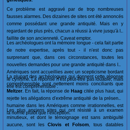
Ce problème est aggravé par de trop nombreuses
fausses alarmes. Des dizaines de sites ont été annoncés
comme possédant une grande antiquité. Mais en y
regardant de plus près, chacun a réussi à vivre jusqu'à la
faillite de son ancienneté. Caveat emptor.
Les archéologues ont la mémoire longue - cela fait partie
de notre expertise, après tout - il n'est donc pas
surprenant que, dans ces circonstances, toutes les
nouvelles demandes pour une grande antiquité dans les
Amériques sont accueillies avec un scepticisme bordant
La plupart des archéologues qui donnent cette réponse
le cynisme. La réponse n'est peut-être pas louable, mais
compréhensible sont nettement moins conciliants que
elle est compréhensible .
Meltzer
. En fait, la réponse de
Haag
citée plus haut, qui
rejette les allégations d'extrême antiquité de la présence
humaine dans les Amériques comme irrationnelles, est
Les plus anciens sites qui ont résisté à un examen
la norme plutôt que l'exception.
minutieux, et dont le témoignage est sans ambiguïté
aucune, sont les
Clovis et Folsom
, tous datables