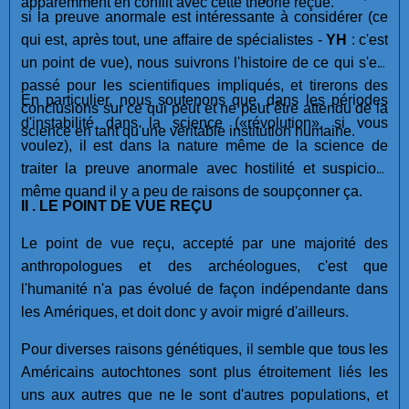
apparemment en conflit avec cette théorie reçue.
si la preuve anormale est intéressante à considérer (ce
qui est, après tout, une affaire de spécialistes -
YH
: c'est
un point de vue), nous suivrons l'histoire de ce qui s'est
passé pour les scientifiques impliqués, et tirerons des
En particulier, nous soutenons que, dans les périodes
conclusions sur ce qui peut et ne peut être attendu de la
d'instabilité dans la science («révolution», si vous
science en tant qu'une véritable institution humaine.
voulez), il est dans la nature même de la science de
traiter la preuve anormale avec hostilité et suspicion,
même quand il y a peu de raisons de soupçonner ça.
II . LE POINT DE VUE REÇU
Le point de vue reçu, accepté par une majorité des
anthropologues et des archéologues, c'est que
l'humanité n'a pas évolué de façon indépendante dans
les Amériques, et doit donc y avoir migré d'ailleurs.
Pour diverses raisons génétiques, il semble que tous les
Américains autochtones sont plus étroitement liés les
uns aux autres que ne le sont d'autres populations, et