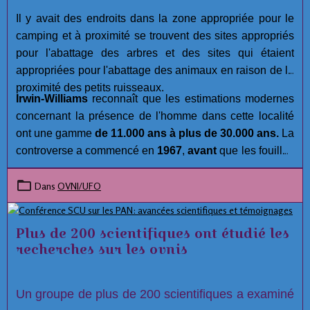
Il y avait des endroits dans la zone appropriée pour le
camping et à proximité se trouvent des sites appropriés
pour l'abattage des arbres et des sites qui étaient
appropriées pour l'abattage des animaux en raison de la
proximité des petits ruisseaux.
Irwin-Williams
reconnaît que les estimations modernes
concernant la présence de l'homme dans cette localité
ont une gamme
de 11.000 ans à plus de 30.000 ans.
La
controverse a commencé en
1967
,
avant
que les fouilles
aient été réalisées. Malgré les efforts approfondis et la
compétence des membres de l'équipe archéologiques à
Dans
OVNI/UFO
Hueyatlaco,
Jose L. Lorenzo
, Directeur de la
Préhistoire à l'Instituto Nacional de Antropología e
Plus de 200 scientifiques ont étudié les
Historia, a lancé plusieurs allégations concernant
recherches sur les ovnis
l'intégrité du projet à
Hueyatlaco, El Horno, et
Tecacaxco
( communément appelé Valsequillo). :
Un groupe de plus de 200 scientifiques a examiné