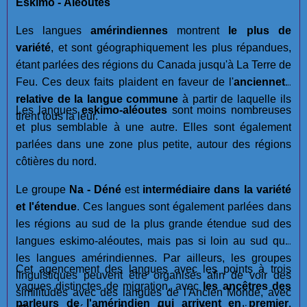
Eskimo - Aléoutes
Les langues
amérindiennes
montrent
le plus de
variété
, et sont géographiquement les plus répandues,
étant parlées des régions du Canada jusqu'à La Terre de
Feu. Ces deux faits plaident en faveur de l'
ancienneté
relative de la langue commune
à partir de laquelle ils
Les langues
eskimo-aléoutes
sont moins nombreuses
tirent tous la leur.
et plus semblable à une autre. Elles sont également
parlées dans une zone plus petite, autour des régions
côtières du nord.
Le groupe
Na - Déné
est
intermédiaire dans la variété
et l'étendue
. Ces langues sont également parlées dans
les régions au sud de la plus grande étendue sud des
langues eskimo-aléoutes, mais pas si loin au sud que
les langues amérindiennes. Par ailleurs, les groupes
Cet agencement des langues avec les points à trois
linguistiques peuvent être organisés afin de voir des
vagues distinctes de migration, avec
les ancêtres des
similitudes avec des langues de l'Ancien Monde, avec
parleurs de l'amérindien qui arrivent en premier
.