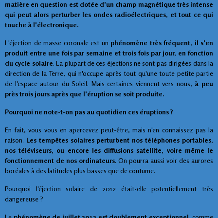
matière en question est dotée d'un champ magnétique très intense
qui peut alors perturber les ondes radioélectriques, et tout ce qui
touche à l'électronique.
L'éjection de masse coronale est un
phénomène très fréquent
,
il s'en
produit entre une fois par semaine et trois fois par jour, en fonction
du cycle solaire
. La plupart de ces éjections ne sont pas dirigées dans la
direction de la Terre, qui n'occupe après tout qu'une toute petite partie
de l'espace autour du Soleil. Mais certaines viennent vers nous,
à peu
près trois jours après que l'éruption se soit produite.
Pourquoi ne note-t-on pas au quotidien ces éruptions ?
En fait, vous vous en apercevez peut-être, mais n'en connaissez pas la
raison.
Les tempêtes solaires perturbent nos téléphones portables,
nos téléviseurs, ou encore les diffusions satellite, voire même le
fonctionnement de nos ordinateurs
. On pourra aussi voir des aurores
boréales à des latitudes plus basses que de coutume.
Pourquoi l'éjection solaire de 2012 était-elle potentiellement très
dangereuse ?
Le
phénomène de juillet 2012 est doublement exceptionnel
, comme