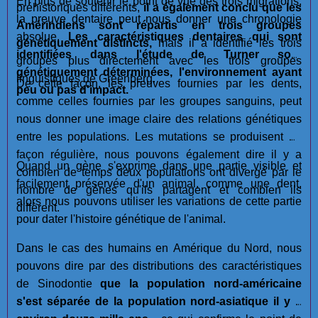
En plus de soutenir le point de vue des trois migrations,
préhistoriques différents,
il a également conclu que les
la preuve dentaire peut nous donner une chronologie
Amérindiens sont répartis en trois groupes
absolue.
Les caractéristiques dentaires qui sont
génétiquement distincts,
mais il a identifié les trois
identifiées dans l'étude de Turner sont
groupes plus directement avec les trois groupes
génétiquement déterminées, l'environnement ayant
linguistiques de Greenberg.
De cette façon, les preuves fournies par les dents,
peu ou pas d'impact.
comme celles fournies par les groupes sanguins, peut
nous donner une image claire des relations génétiques
entre les populations. Les mutations se produisent de
façon régulière, nous pouvons également dire il y a
Quand un gène s'exprime dans une partie visible et
combien de temps deux populations ont divergé par le
facilement préservée d'un animal, comme une dent,
nombre de gènes qu'ils partagent et combien ils
alors nous pouvons utiliser les variations de cette partie
diffèrent.
pour dater l'histoire génétique de l'animal.
Dans le cas des humains en Amérique du Nord, nous
pouvons dire par des distributions des caractéristiques
de Sinodontie
que la population nord-américaine
s'est séparée de la population nord-asiatique il y a