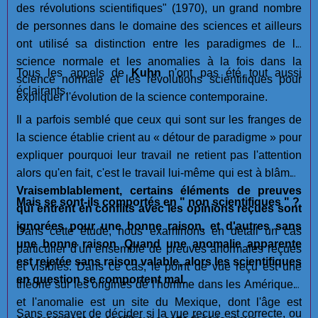
des révolutions scientifiques" (1970), un grand nombre
de personnes dans le domaine des sciences et ailleurs
ont utilisé sa distinction entre les paradigmes de la
science normale et les anomalies à la fois dans la
Tous les appels de
Kuhn
n'ont pas été tout aussi
science normale et les révolutions scientifiques pour
éclairants.
expliquer l'évolution de la science contemporaine.
Il a parfois semblé que ceux qui sont sur les franges de
la science établie crient au « détour de paradigme » pour
expliquer pourquoi leur travail ne retient pas l'attention
alors qu'en fait, c'est le travail lui-même qui est à blâmer.
Vraisemblablement, certains éléments de preuves
Mais se sont-ils comportés en " non scientifiques " ?
qui entrent en conflits avec les opinions reçues sont
ignorées pour une bonne raison, et d'autres sans
Dans cette étude, nous examinons en détail un cas
une bonne raison
.
Quand une anomalie apparente
particulier d'un ensemble de preuves anormales reçues
est rejetée sans raison valable, alors les scientifiques
et visibles. Dans ce cas, le point de vue reçu est une
en question se comportent mal.
théorie sur les origines de l'homme dans les Amériques,
et l'anomalie est un site du Mexique, dont l'âge est
Sans essayer de décider si la vue reçue est correcte, ou