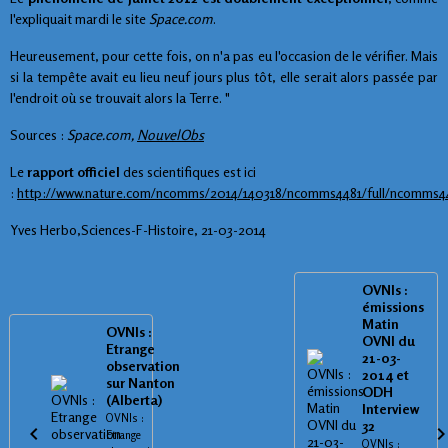
l'expliquait mardi le site
Space.com
.
Heureusement, pour cette fois, on n'a pas eu l'occasion de le vérifier. Mais
si la tempête avait eu lieu neuf jours plus tôt, elle serait alors passée par
l'endroit où se trouvait alors la Terre. "
Sources :
Space.com,
NouvelObs
Le
rapport officiel
des scientifiques est ici
:
http://www.nature.com/ncomms/2014/140318/ncomms4481/full/ncomms44
Yves Herbo,Sciences-F-Histoire, 21-03-2014
OVNIs :
émissions
Matin
OVNIs :
OVNI du
Etrange
21-03-
observation
2014 et
sur Nanton
ODH
(Alberta)
Interview
OVNIs :
32
Etrange
OVNIs :