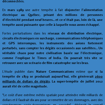
déconnectées.
En
mars 1989
une autre tempête à fait
disjoncter l'alimentation
électrique au Québec, privant des millions de personnes
d'électricité pendant neuf heures... et ce n'était pas, loin de là, une
tempête aussi puissante que celle à laquelle nous avons échappé.
Fortes perturbations dans les
réseaux de distribution électrique,
circuits électroniques en surcharge, communications téléphoniques
et GPS interrompus, les instruments des avions fortement
perturbés, sans compter les dégâts occasionnés aux satellites... Un
véritable chaos pour notre civilisation basée sur l'électronique,
comme l'explique le Times of India. On pourrait très vite se
retrouver avec un scénario de film catastrophe sur les bras.
L'étude publiée dans
Nature Communications
estime que
si la
tempête de 1859 se produisait aujourd'hui, elle génèrerait
2600
milliards de dollars de dégâts
. La super-tempête de juillet 2012
aurait été de cette magnitude.
"Le coût d'une extrême météo spatiale peut atteindre mille milliards de
dollars et il faudrait dix ans pour se remettre de ses dommages, avec des
conséquences socio-économiques en cascade", déclarait le conseil