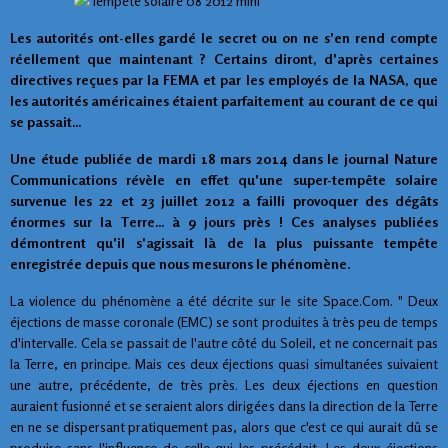
Les autorités ont-elles gardé le secret ou on ne s'en rend compte
réellement que maintenant ? Certains diront, d'après certaines
directives reçues par la FEMA et par les employés de la NASA, que
les autorités américaines étaient parfaitement au courant de ce qui
se passait...
Une étude publiée de mardi 18 mars 2014 dans le journal Nature
Communications révèle en effet qu'une super-tempête solaire
survenue les 22 et 23 juillet 2012 a failli provoquer des dégâts
énormes sur la Terre... à 9 jours près ! Ces analyses publiées
démontrent qu'il s'agissait là de la plus puissante tempête
enregistrée depuis que nous mesurons le phénomène.
La violence du phénomène a été décrite sur le site Space.Com. " Deux
éjections de masse coronale (EMC) se sont produites à très peu de temps
d'intervalle. Cela se passait de l'autre côté du Soleil, et ne concernait pas
la Terre, en principe. Mais ces deux éjections quasi simultanées suivaient
une autre, précédente, de très près. Les deux éjections en question
auraient fusionné et se seraient alors dirigées dans la direction de la Terre
en ne se dispersant pratiquement pas, alors que c'est ce qui aurait dû se
produire sans l'influence de celle qui les précédait. Les deux éjections