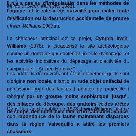
Il n'y a pas eu d'irrégularités dans les méthodes de
Malde et Steen-McIntyre, 1981
).
l'équipe, et le site a été surveillé pour éviter toute
falsification ou la destruction accidentelle de preuve
(
Irwin -Williams 1967a
).
Le chercheur principal de ce projet,
Cynthia Irwin-
Williams
(1978), a caractérisé le site archéologique
comme un domaine qui contenait un "site d'abattage" et
les activités indicatives du dépeçage et d'activités de
camping de l' "Ancien Homme "
Les artefacts découverts ont établi clairement qu'ils sont
d'origine
non locale
, allant d'un
rude objet unifacial
de
percussion pour des lances ( pointes de projectile )
fabriqué
par un groupe moins sophistiqué
,
jusqu'à
des bifaces de découpe, des grattoirs et des arêtes
Dans son article publié en
1978
,
Irwin-Williams
affirme
de coupe, des outils bien faits d'un caractère avancé.
que
l'abondance de la faune maintenant disparues
dans la région Valsequillo a attiré les premiers
chasseurs.