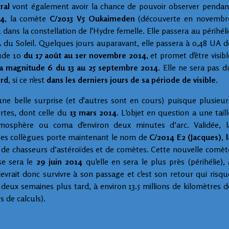
ral
vont également avoir la chance de pouvoir observer pendan
14
, la comète
C/2013 V5 Oukaimeden
(découverte en novembr
u dans la constellation de l'Hydre femelle. Elle passera au périhéli
 du Soleil. Quelques jours auparavant, elle passera à 0,48 UA d
tude 10
du 17 août au 1er novembre 2014
, et promet d'être visibl
 la magnitude 6 du 13 au 25 septembre 2014
. Elle ne sera pas d
rd
, si ce n'est
dans les derniers jours de sa période de visible
.
ne belle surprise (et d'autres sont en cours) puisque plusieur
rtes, dont celle du
13 mars 2014
. L’objet en question a une taill
mosphère ou coma d'environ deux minutes d’arc. Validée, l
ses collègues porte maintenant le nom de
C/2014 E2 (Jacques)
,
l
de chasseurs d’astéroïdes et de comètes. Cette nouvelle comèt
se sera le
29 juin 2014
qu'elle en sera le plus près (périhélie), 
devrait donc survivre à son passage et c'est son retour qui risqu
r, deux semaines plus tard, à environ 13.5 millions de kilomètres d
s de calculs).