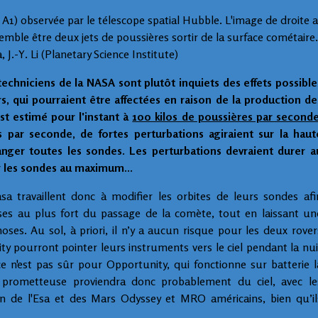
A1) observée par le télescope spatial Hubble. L'image de droite a
emble être deux jets de poussières sortir de la surface cométaire.
 J.-Y. Li (Planetary Science Institute)
 techniciens de la NASA sont plutôt inquiets des effets possible
s, qui pourraient être affectées en raison de la production de
st estimé pour l'instant à
100 kilos de poussières par second
os par seconde, de fortes perturbations agiraient sur la haut
ger toutes les sondes. Les perturbations devraient durer a
r les sondes au maximum...
a travaillent donc à modifier les orbites de leurs sondes afi
ises au plus fort du passage de la comète, tout en laissant un
oses. Au sol, à priori, il n’y a aucun risque pour les deux rover
ity pourront pointer leurs instruments vers le ciel pendant la nui
 n'est pas sûr pour Opportunity, qui fonctionne sur batterie l
lus prometteuse proviendra donc probablement du ciel, avec le
 de l'Esa et des Mars Odyssey et MRO américains, bien qu’il