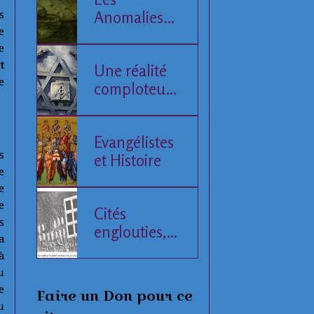
s
Anomalies
e
de la Mer
e
Baltique
t
Une réalité
e
comploteuse
de l'Histoire
humaine
Evangélistes
s
et Histoire
e
e
e
Cités
s
englouties,
a
données
à
compilées
u
e
Faire un Don pour ce
u