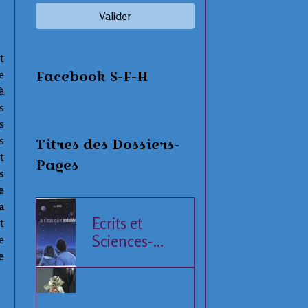
Valider
t
Facebook S-F-H
e
à
s
s
s
Titres des Dossiers-
t
Pages
s
e
a
Ecrits et
t
Sciences-
e
e
Fiction