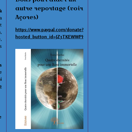
autre reportage (voir
à
Açores)
a
t
https://www.paypal.com/donate?
,
hosted_button_id=JZ3TKEWWPHNAS
,
s
s
e
i
e
e