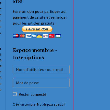
site
t
e
Faire un don pour participer au
e
paiement de ce site et remercier
e
pour les articles gratuits :
e
u
s
Espace membre -
e
Inscriptions
a
a
e
à
e
e
Rester connecté
Créer un compte
|
Mot de passe perdu ?