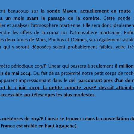
ptent beaucoup sur la
sonde Maven
,
actuellement en route 
era
un mois avant le passage de la comète
. Cette sonde 
ier et analyser l’atmosphère martienne. Elle sera donc idéalemen
ndre les effets de la coma sur l’atmosphère martienne. Enfin
 des deux lunes de Mars, Phobos et Déimos, sera également visible
 qui y seront déposées soient probablement faibles, voire trè
omète périodique
209/P Linear
qui passera à seulement
8 million
ois de mai 2014
. Du fait de sa proximité notre petit corps de roch
pparent impressionnant dans le ciel,
parcourant près d'un dem
et le 2 juin 2014, la petite comète 209/P devrait atteindr
e accessible aux télescopes les plus modestes.
s météores de 209/P Linear se trouvera dans la constellation d
a France est visible en haut à gauche).