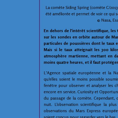
La comète Siding Spring (comète C/2013 
été améliorée et permet de voir ce qui s
© Nasa, Esa,
En dehors de l'intérêt scientifique, les
sur les sondes en orbite autour de Mar
particules de poussières dont le taux e
Mais si le taux atteignait les 300 kil
atmosphère martienne, mettant en dan
moins quatre heures, et il faut protége
L’Agence spatiale européenne et la Nas
qu’elles soient le moins possible soum
fenêtre pour observer et analyser les ch
encore en service. Curiosity et Opportun
du passage de la comète. Cependant, ce
nuit. L'observation scientifique la p
observations du Mars Express européen
soient conçus pour regarder vers le bas.