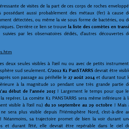
éressante de visites de la part de ces corps de roches enveloppé
nes possédant aussi probablement des métaux (fer) à cause d
mment détectées, ou même la vie sous forme de bactéries, ou d
niques. Derrière ce lien se trouve
la liste des comètes en transi
t suivies par les observatoires dédiés, d'autres découvertes d
is.htm
 les deux seules visibles à l’œil nu ou avec de petits instrument
misphère sud seulement.
C/2012 K1 PanSTARRS
devrait être visibl
 après son passage au périhélie le
27 août 2014
et durant tout l
nférieure à la magnitude 10 pendant une très grande partie d
u'au début de l'année 2015
! Largement le temps pour que le
la repérer. La comète K1 PANSTARRS sera même inférieure à l
ent visible à
l’œil
nu)
du 10 septembre au 29 octobre
! Mais 
ne sera plus visible depuis l'Hémisphère Nord, c'est-à-dire a
 ! Néanmoins, sa trajectoire promet de bien la voir durant un
 et durant l'été, elle devrait être repérable dans le ciel d