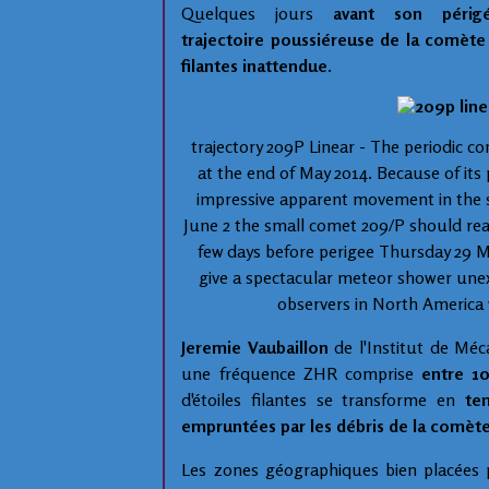
Quelques jours
avant son péri
trajectoire
poussiéreuse
de la comète c
filantes inattendue.
trajectory 209P Linear - The periodic co
at the end of May 2014. Because of its 
impressive apparent movement in the sk
June 2 the small comet 209/P should rea
few days before perigee Thursday 29 Ma
give a spectacular meteor shower une
observers in North America 
Jeremie Vaubaillon
de l'Institut de Mé
une fréquence ZHR comprise
entre 1
d'étoiles filantes se transforme en
tem
empruntées par les débris de la comète
Les zones géographiques bien placées p