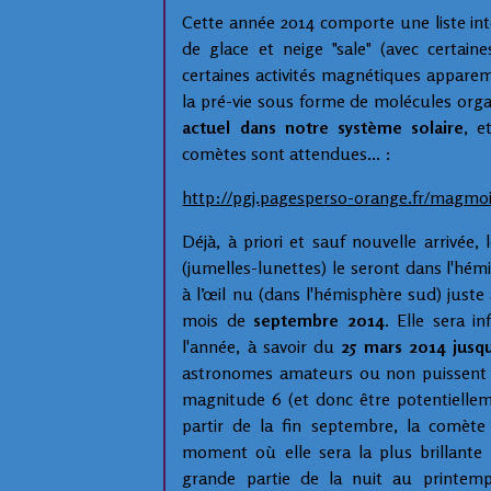
Cette année 2014 comporte une liste int
de glace et neige "sale" (avec certai
certaines activités magnétiques appare
la pré-vie sous forme de molécules orga
actuel dans notre système solaire
, e
comètes sont attendues... :
http://pgj.pagesperso-orange.fr/magmo
Déjà, à priori et sauf nouvelle arrivée,
(jumelles-lunettes) le seront dans l'hé
à l’œil nu (dans l'hémisphère sud) juste
mois de
septembre 2014
. Elle sera i
l'année, à savoir du
25 mars 2014 jusq
astronomes amateurs ou non puissent 
magnitude 6 (et donc être potentiellem
partir de la fin septembre, la comète 
moment où elle sera la plus brillante
grande partie de la nuit au printemps