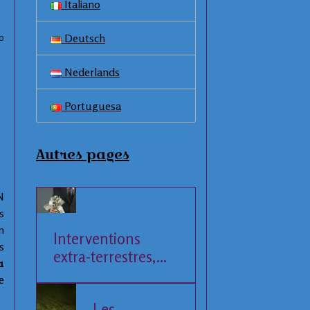
Italiano
Deutsch
0
Nederlands
Portuguesa
Autres pages
N
s
n
Interventions
s
extra-terrestres,
1
Société et
e
Economie
Les