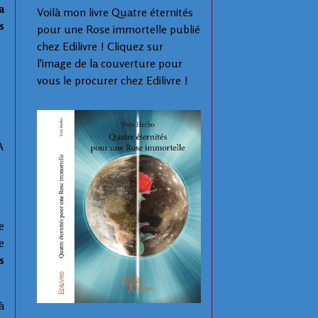
a
Voilà mon livre Quatre éternités
s
pour une Rose immortelle publié
chez Edilivre ! Cliquez sur
l'image de la couverture pour
vous le procurer chez Edilivre !
A
e
e
s
à