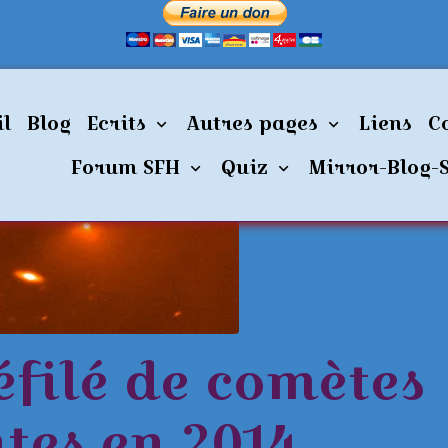
Un petit défilé de comètes intéressantes en 2014
il
Blog
Ecrits
Autres pages
Liens
C
Forum SFH
Quiz
Mirror-Blog-
éfilé de comètes
tes en 2014