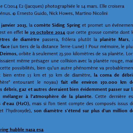
C/2014 E2 (Jacques) photographiée le 14 mars. Elle croisera
Vénus. © Ernesto Guido, Nick Howes, Martino Nicolini
janvier 2013
, la
comète Siding Spring
et promet un événemen
est en effet
le
19 octobre 2014
que cette grosse comète dont l
ètres de diamètre
passera, frôlera plutôt la
planète Mars
, 
rface
(un tiers de la distance Terre-Lune) ! Pour mémoire, le plu
Deimos
, orbite à seulement 23.500 kilomètres de sa planète. Lor
aissaient même présager une collision avec la planète rouge, mai
 cette possibilités, bien qu'un autre phénomène va probablemen
ait bien entre 15 km et 50 km de diamètre,
la coma de débri
hère" entourant le noyau)
fait elle environ 150.000 km d
s débris, gaz et autres devraient bien évidemment passer sur l
se mélanger à l'atmosphère de la planète.
Cette dernière es
s d’eau (H2O)
, mais si l’on tient compte des composés issus d
 et l’hydroxyde),
son diamètre s’étend sur plus d’un million d