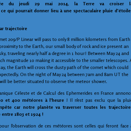
gée du jeudi 29 mai 2014
,
la Terre va croiser l
e qui pourrait donner lieu à une spectaculaire pluie d'étoile
met 209/P Linear will pass to only 8 million kilometers from Earth
proximity to the Earth, our small body of rock and ice present an
y, traveling nearly half a degree in 1 hour! Between May 24 and
ch magnitude 10 making it accessible to the smaller telescopes. 
y, the Earth will cross the dusty path of the comet which could
xpectedly. On the night of May 24 between 7am and 8am UT the
will be better situated to observe the meteor shower.
canique Céleste et de Calcul des Ephemerides en France annonc
00 et 400 météores à l'heure
! Il n'est pas exclu que la plui
pête car notre planète va traverser toutes les trajectoire
 entre 1803 et 1924 !
our l'observation de ces météores sont celles qui feront face 