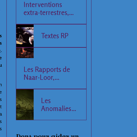
Interventions
extra-terrestres,
Société et
Economie
Textes RP
s
s
e
.
e
u
Les Rapports de
Naar-Loor,
l'Observateur
n
e
s
Les
t
Anomalies
a
de la Mer
s
Baltique
s
Dons pour aider un