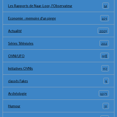
14
Les Rapports de Naar-Loor, l'Observateur
103
Economie : memoire d'un piege
2005
Actualité
202
Séries Télévisées
958
OVNI/UFO
557
Initiatives OVNIs
9
classés Fakes
1073
Archéologie
35
Humour