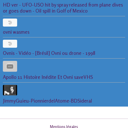
HD ver - UFO-USO hit by spray released from plane dives
or goes down - Oil spill in Golf of Mexico
ovni wasmes
Ovnis - Vidéo - [Brésil] Ovni ou drone - 1998
Apollo 11 Histoire Inédite Et Ovni saveVHS
JimmyGuieu-PionnierdelAtome-BDSideral
Mentions légales