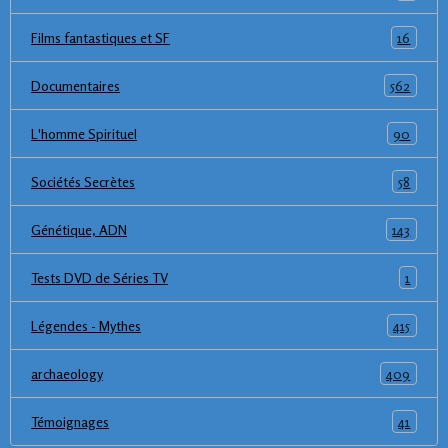
16
Films fantastiques et SF
562
Documentaires
90
L'homme Spirituel
58
Sociétés Secrètes
143
Génétique, ADN
1
Tests DVD de Séries TV
415
Légendes - Mythes
409
archaeology
41
Témoignages