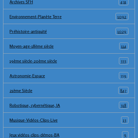
474
Archives SFH
1092
Environnement-Planète Terre
1029
Préhistoire-antiquité
114
Moyen-age-18ème siècle
333
19ème siècle-20ème siècle
559
Astronomie-Espace
847
21ème Siècle
318
Robotique, cybernétique, IA
13
Musique-Vidéos-Clips-Live
9
Jeux vidéos-clips-démos-BA