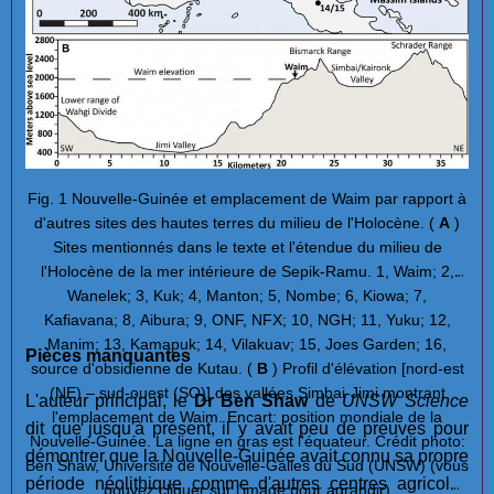
Fig. 1 Nouvelle-Guinée et emplacement de Waim par rapport à
d'autres sites des hautes terres du milieu de l'Holocène.
(
A
)
Sites mentionnés dans le texte et l'étendue du milieu de
l'Holocène de la mer intérieure de Sepik-Ramu. 1, Waim; 2,
Wanelek; 3, Kuk; 4, Manton; 5, Nombe; 6, Kiowa; 7,
Kafiavana; 8, Aibura; 9, ONF, NFX; 10, NGH; 11, Yuku; 12,
Manim; 13, Kamapuk; 14, Vilakuav; 15, Joes Garden; 16,
Pièces manquantes
source d'obsidienne de Kutau. (
B
) Profil d'élévation [nord-est
(NE) – sud-ouest (SO)] des vallées Simbai-Jimi montrant
L'auteur principal, le
Dr Ben Shaw
de
UNSW Science
l'emplacement de Waim. Encart: position mondiale de la
dit que jusqu'à présent, il y avait peu de preuves pour
Nouvelle-Guinée. La ligne en gras est l'équateur. Crédit photo:
démontrer que la Nouvelle-Guinée avait connu sa propre
Ben Shaw, Université de Nouvelle-Galles du Sud (UNSW) (vous
période néolithique comme d'autres centres agricoles
pouvez cliquer sur l'image pour agrandir)