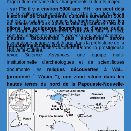
l'agriculture entraîne des changements culturels majeurs
-
sur l'île il y a environ 5000 ans
.
YH : on peut déjà
Les scientifiques pensent que la cache des artefacts qui
s'étonner de changements culturels survenant 5000
ont été mis au jour, y compris les
haches de pierre, les
ou même 2000 ans après la-dite agriculture ! Mais il
pilons, les sculptures figuratives et d'autres outils
,
ne s'agit que de premières preuves sur un lieu,
sont les indices manquants nécessaires pour plaider en
d'autres découvertes plus anciennes seront
faveur d'une période néolithique dans la préhistoire de la
probablement faites dans le futur).
Dans un article publié aujourd'hui dans la prestigieuse
Nouvelle-Guinée.
revue
Science Advances
, une équipe multi-
institutionnelle d'archéologues et de scientifiques
documente les
reliques découvertes à Waim
(prononcé `` Wy-im ''), une zone située dans les
hautes terres du nord de la Papouasie-Nouvelle-
Guinée moderne.