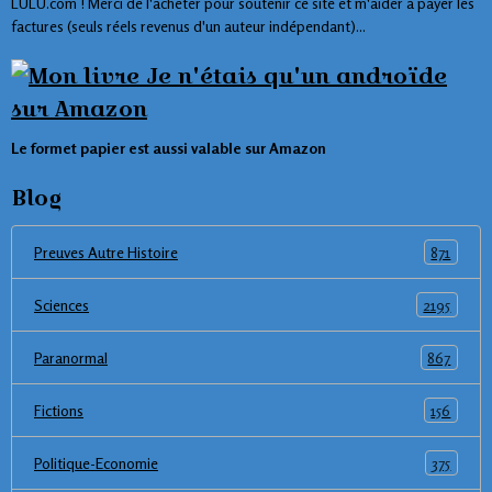
LULU.com ! Merci de l'acheter pour soutenir ce site et m'aider à payer les
factures (seuls réels revenus d'un auteur indépendant)...
Le formet papier est aussi valable sur Amazon
Blog
871
Preuves Autre Histoire
2195
Sciences
867
Paranormal
156
Fictions
375
Politique-Economie