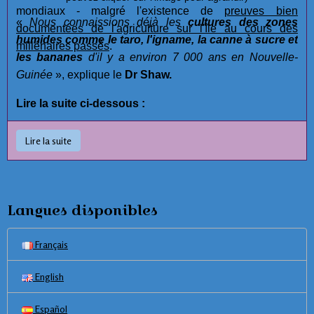
mondiaux - malgré l'existence de
preuves bien
«
Nous connaissions déjà les
cultures des zones
documentées de l'agriculture sur l'île au cours des
humides comme le taro, l'igname, la canne à sucre et
millénaires passés
.
les bananes
d'il y a environ 7 000 ans en Nouvelle-
Guinée
», explique le
Dr Shaw.
Lire la suite ci-dessous :
Lire la suite
Langues disponibles
Français
English
Español