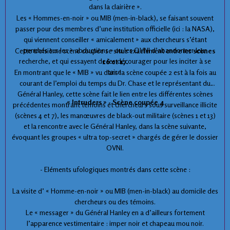
dans la clairière ».
Les « Hommes-en-noir » ou MIB (men-in-black), se faisant souvent
passer pour des membres d’une institution officielle (ici : la NASA),
qui viennent conseiller « amicalement » aux chercheurs s’étant
penchés sur les « abductions » ou les OVNI d’abandonner leur
Cette troisième scène coupée se situe exactement entre les
scènes
recherche, et qui essayent de les décourager pour les inciter à se
16 et 17.
taire.
En montrant que le « MIB » vu dans la scène coupée 2 est à la fois au
courant de l’emploi du temps du Dr. Chase et le représentant du
Général Hanley, cette scène fait le lien entre les différentes scènes
« Intruders » - Scène coupée 4
précédentes montrant témoins et chercheurs sous surveillance illicite
(scènes 4 et 7), les manœuvres de black-out militaire (scènes 1 et 13)
et la rencontre avec le Général Hanley, dans la scène suivante,
évoquant les groupes « ultra top-secret » chargés de gérer le dossier
OVNI.
- Eléments ufologiques montrés dans cette scène :
La visite d’ « Homme-en-noir » ou MIB (men-in-black) au domicile des
chercheurs ou des témoins.
Le « messager » du Général Hanley en a d’ailleurs fortement
l’apparence vestimentaire : imper noir et chapeau mou noir.