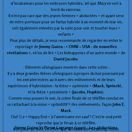
d’incubateurs pour les embryons hybrides, tel que
Mary
en voit à
bord du vaisseau.
Il n’est pas rare que des jeunes femmes « abductées » et ayant servi
de mère-porteuse pour un fœtus hybride à un moment de leur vie,
soit également enlevées par la suite pour voir et toucher leurs «
enfants »
Pour plus de détails, je vous recommande de regarder en entier le
reportage de
Jimmy Guieu : « OVNI – USA : de nouvelles
révélations »
, et/ou de lire « Les kidnappeurs d’un autre monde » de
David Jacobs
.
- Eléments ufologiques montrés dans cette scène :
Il y a deux grandes thèses ufologiques à propos du but poursuivi par
les extraterrestres au travers des enlèvements et de leurs
expériences d’hybridation : la thèse « optimiste » (
Mack, Sprinckle
)
et la thèse « pessimiste » (
Jacobs, Hopkins
).
Comme vous pouvez le voir, la scène finale de ce téléfilm conclut en
-------
se rattachant à la vision « optimiste » des enlèvements, façon
John E.
Mack
.
Ouf ! Le « Happy End » à l’américaine est sauf ! C’est le seul petit
reproche que je ferais à ce téléfilm.
Jimmy Guieu Vs Pierre Lagrange (1997) – Les abductions
Il se pourrait bien, en effet, que la réalité soit beaucoup moins