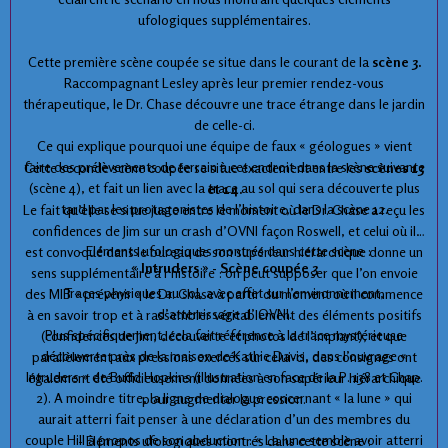
ufologiques supplémentaires.
Cette première scène coupée se situe dans le courant de la
scène 3.
Raccompagnant Lesley après leur premier rendez-vous
thérapeutique, le Dr. Chase découvre une trace étrange dans le jardin
de celle-ci.
Ce qui explique pourquoi une équipe de faux « géologues » vient
faire des prélèvements de terrain à cet endroit dans la scène suivante
Cette seconde scène coupée se situe exactement entre les
scènes 13
(scène 4), et fait un lien avec la trace au sol qui sera découverte plus
et 14.
tard par les protagonistes de l’histoire, dans la scène 12.
Le fait qu’elle se situe juste entre le moment où le Dr. Chase a reçu les
confidences de Jim sur un crash d’OVNI façon Roswell, et celui où il
- Eléments ufologiques montrés dans cette scène :
est convoqué dans le bureau de son supérieur hiérarchique donne un
« Intruders » - Scène coupée 3
sens supplémentaire à l’histoire : on peut supposer que l’on envoie
Traces physiques au sol, avec effet sur l’environnement,
des MIB « prévenir » le Dr. Chase à partir du moment où il commence
d’atterrissage d’ OVNI.
à en savoir trop et à rassembler véritablement des éléments positifs
Plus spécifiquement, cela fait référence à la trace mystérieuse
(confidences de Jim, découverte et photos de l’implant), et que
découverte près de la maison de Kathie Davis, dans l’ouvrage «
parallèlement aux pressions exercés sur celui-ci, des consignes ont
Intruders » de Budd Hopkins (illustration en face de la P. 138 et Chap.
également été officieusement données à son supérieur hiérarchique
2). A moindre titre, la ligne de dialogue concernant « la lune » qui
pour augmenter la pression.
aurait atterri fait penser à une déclaration d’un des membres du
couple Hill à propos de son abduction : « La lune semble avoir atterri
- Eléments ufologiques montrés dans cette scène :