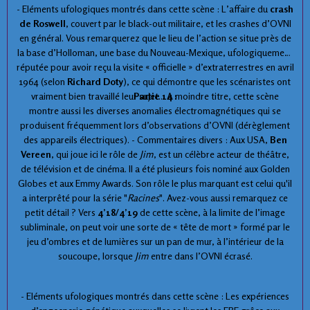
- Eléments ufologiques montrés dans cette scène : L’affaire du
crash
de Roswell
, couvert par le black-out militaire, et les crashes d’OVNI
en général. Vous remarquerez que le lieu de l’action se situe près de
la base d’Holloman, une base du Nouveau-Mexique, ufologiquement
réputée pour avoir reçu la visite « officielle » d’extraterrestres en avril
1964 (selon
Richard Doty
), ce qui démontre que les scénaristes ont
vraiment bien travaillé leur sujet... A moindre titre, cette scène
Partie 14 :
montre aussi les diverses anomalies électromagnétiques qui se
produisent fréquemment lors d’observations d’OVNI (dérèglement
des appareils électriques). - Commentaires divers : Aux USA,
Ben
Vereen
, qui joue ici le rôle de
Jim
, est un célèbre acteur de théâtre,
de télévision et de cinéma. Il a été plusieurs fois nominé aux Golden
Globes et aux Emmy Awards. Son rôle le plus marquant est celui qu'il
a interprêté pour la série "
Racines
". Avez-vous aussi remarquez ce
petit détail ? Vers
4’18/4’19
de cette scène, à la limite de l’image
subliminale, on peut voir une sorte de « tête de mort » formé par le
jeu d’ombres et de lumières sur un pan de mur, à l’intérieur de la
soucoupe, lorsque
Jim
entre dans l’OVNI écrasé.
- Eléments ufologiques montrés dans cette scène : Les expériences