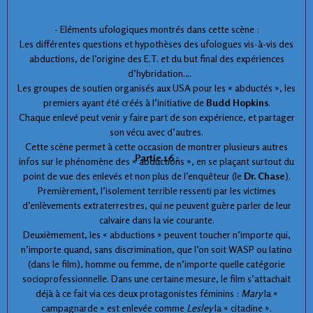
- Eléments ufologiques montrés dans cette scène :
Les différentes questions et hypothèses des ufologues vis-à-vis des
abductions, de l’origine des E.T. et du but final des expériences
d’hybridation.
Les groupes de soutien organisés aux USA pour les « abductés », les
premiers ayant été créés à l’initiative de
Budd Hopkins
.
Chaque enlevé peut venir y faire part de son expérience, et partager
son vécu avec d’autres.
Cette scène permet à cette occasion de montrer plusieurs autres
Partie 16 :
infos sur le phénomène des « abductions », en se plaçant surtout du
point de vue des enlevés et non plus de l’enquêteur (le
Dr. Chase
).
Premièrement, l’isolement terrible ressenti par les victimes
d’enlèvements extraterrestres, qui ne peuvent guère parler de leur
calvaire dans la vie courante.
Deuxièmement, les « abductions » peuvent toucher n’importe qui,
n’importe quand, sans discrimination, que l’on soit WASP ou latino
(dans le film), homme ou femme, de n’importe quelle catégorie
socioprofessionnelle. Dans une certaine mesure, le film s’attachait
déjà à ce fait via ces deux protagonistes féminins :
Mary
la «
campagnarde » est enlevée comme
Lesley
la « citadine ».