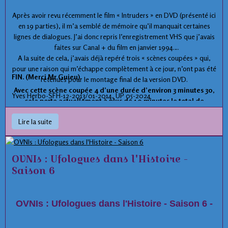
Après avoir revu récemment le film « Intruders » en DVD (présenté ici
en 19 parties), il m’a semblé de mémoire qu’il manquait certaines
lignes de dialogues. J’ai donc repris l’enregistrement VHS que j’avais
faites sur Canal + du film en janvier 1994.
A la suite de cela, j’avais déjà repéré trois « scènes coupées » qui,
pour une raison qui m’échappe complètement à ce jour, n’ont pas été
FIN. (Merci Mr Guieu).
retenues pour le montage final de la version DVD.
Avec cette scène coupée 4 d’une durée d’environ 3 minutes 30,
Yves Herbo-SFH-12-2013/01-2014, UP 05-2024
cela porte actuellement à plus de 10 minutes le total de
l’amputation effectuée sur la version originale.
Lire la suite
Cette quatrième scène coupée se situe dans le courant de la
scène
12,
juste après la découverte de la trace au sol.
OVNIs : Ufologues dans l'Histoire -
- Eléments ufologiques montrés dans cette scène :
Saison 6
Traces physiques au sol, avec effet sur l’environnement,
d’atterrissage d’ OVNI.
OVNIs : Ufologues dans l'Histoire - Saison 6 -