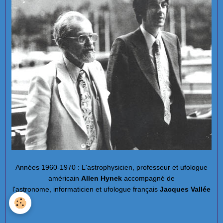
Années 1960-1970 : L'astrophysicien, professeur et ufologue
américain
Allen Hynek
accompagné de
l'astronome, informaticien et ufologue français
Jacques Vallée