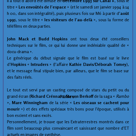
Il a tout d’abord été diffusé en
décembre 1993 sur Canal +
, sous le
titre «
Les envoûtés de l’espace
» (et le samedi 1er janvier 1994 à 14
h 00, dans son intégralité), puis plusieurs fois sur M6 à partir d’
août
1995
, sous le titre «
les visiteurs de l’au-delà
», sous la forme de
téléfilms en deux parties.
John Mack et Budd Hopkins
ont tous deux été conseillers
techniques sur le film, ce qui lui donne une indéniable qualité de «
docu-drama ».
Le générique du début signale que le film est basé sur le livre
d’
Hopkins
«
Intruders
» (l’affaire
Kathie Davis/Déborah Tomey
),
et le message final stipule bien, par ailleurs, que le film se base sur
des faits réels.
Le tout est servi par un casting composé de stars du petit ou du
grand écran (
Richard Crénna
et
Steven Berkoff
de la saga «
Rambo
Partie 1 :
»,
Mare Winningham
de la série «
Les oiseaux se cachent pour
mourir
») et des effets spéciaux très bons pour l’époque, utilisés à
bon escient et sans excès.
Personnellement, je trouve que les Extraterrestres montrés dans ce
film sont beaucoup plus convaincant et saisissant que nombre d’ET
actuels en images de synthèse.