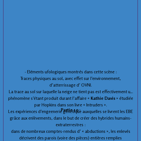
- Eléments ufologiques montrés dans cette scène :
Traces physiques au sol, avec effet sur l’environnement,
d’atterrissage d’ OVNI.
La trace au sol sur laquelle la neige ne tient pas est effectivement un
phénomène s’étant produit durant l’affaire «
Kathie Davis
» étudiée
par Hopkins dans son livre « Intruders ».
Partie 19 :
Les expériences d’engeenerie génétique auxquelles se livrent les EBE
grâce aux enlèvements, dans le but de créer des hybrides humains-
extraterrestres :
dans de nombreux comptes-rendus d’ « abductions », les enlevés
décrivent des parois (voire des pièces) entières remplies