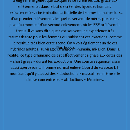
d’engeenerie génétique auxquelles se livrent les EBE grâce aux
enlèvements, dans le but de créer des hybrides humains-
extraterrestres : insémination artificielle de femmes humaines lors
d’un premier enlèvement, lesquelles servent de mères porteuses
jusqu’au moment d’un second enlèvement, où les EBE prélèvent le
fœtus. Il va sans dire que c’est souvent une expérience très
traumatisante pour les femmes qui subissent ces exactions, comme
le restitue très bien cette scène. On y voit également un de ces
Partie 15 :
hybrides adultes, au visage étrange, mi-humain, mi-alien. Dans la
réalité, ce type d’humanoïde est effectivement signalé aux côtés des
« short greys » durant les abductions. Une courte séquence laisse
aussi apercevoir un homme normal enlevé à bord du vaisseau ET,
montrant qu’il y a aussi des « abductions » masculines, même si le
film se concentre les « abductions » féminines.