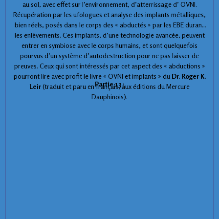
au sol, avec effet sur l’environnement, d’atterrissage d’ OVNI.
Récupération par les ufologues et analyse des implants métalliques,
bien réels, posés dans le corps des « abductés » par les EBE durant
les enlèvements. Ces implants, d’une technologie avancée, peuvent
entrer en symbiose avec le corps humains, et sont quelquefois
pourvus d’un système d’autodestruction pour ne pas laisser de
preuves. Ceux qui sont intéressés par cet aspect des « abductions »
pourront lire avec profit le livre « OVNI et implants » du
Dr. Roger K.
Partie 13 :
Leir
(traduit et paru en français, aux éditions du Mercure
Dauphinois).