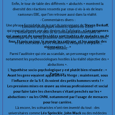
Enfin, le tour de table des différents « abductés » montrent la
diversité des réactions ressentis par ceux-ci vis-à-vis de leurs
ravisseurs EBE, que l’on retrouve aussi dans la réalité.
- Commentaires divers :
Une phrase formidable de la part du personnage de
Steven Berkoff
,
- Eléments ufologiques montrés dans cette scène :
qui pourrait devenir une des devises de l’ufologie :
« Les personnes
L’intolérance et le déni de la communauté intellectuelle et
qui avancent de nouvelles idées sont traitées de malades ou de
scientifique vis-à-vis du problème des enlèvements extraterrestres,
fous. Et puis un jour, le monde les rattrape, et les appelle des
et des chercheurs qui les étudient ou essayent d’en parler
visionnaires !… »
ouvertement.
Parmi l’auditoire qui crie au scandale, un personnage représente
notamment les psychosociologues hostiles à la réalité objective des «
abductions ».
L
’hypothèse socio-psychologique y est plutôt bien résumée : «
Partie 17 :
Avant les gens voyaient apparaître la Vierge ; maintenant, sous
l’influence de la S-F, ils voient des petits hommes verts ! »
Les pressions mises en œuvre au niveau professionnel et social
pour faire taire les chercheurs s’étant penchés sur les «
abductions » ou les OVNI, notamment par l’usage de menaces
pour leur carrière.
Là encore, les scénaristes n’ont rien inventé du tout : des
universitaires comme
Léo Sprinckle, John Mack
ou des médecins