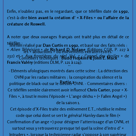
Enfin, n’oubliez pas, en le regardant, que ce téléfilm date de
1992
,
c’est-à-dire
bien avant la création d’ « X-Files » ou l’affaire de la
créature de Roswell.
A noter que deux ouvrages français ont traité plus en détail de ce
téléfilm :
Téléfilm réalisé par
Dan Curtis
en
1992
, et basé sur des faits réels :
«
Alien Télévision
» de
Richard D. Nolane
(Editions CGR, P. 227 à
les « abductions » ou enlèvements extraterrestres.
232) et «
Aux frontières du réel. Vol. 2 : l’appel des étoiles
» de
Conseillers techniques :
Budd Hopkins & John E. Mack
Francis Valéry
(editions DLM, P. 121 à 124).
- Eléments ufologiques montrés dans cette scène : La détection des
OVNI par les radars militaires ; la conspiration du silence et la
Partie 2 :
politique de black-out sur le dossier OVNI. - Commentaires divers :
Ce téléfilm semble clairement avoir influencé
Chris Carter
, pour « X-
Files », à tout le moins l’épisode « L’ange déchu » (« Fallen Angel »)
de la saison 1.
Cet épisode d’X-Files traite des enlèvement E.T., réutilise le même
code que celui dont se sert le
général Hanley
dans le film («
Confirmation d’un ange ») pour désigner l’atterrissage d’un OVNI, et
surtout vous y retrouverez presque tel quel la scène d’intro d’ «
Intruders », lorsque la technicienne radar s’oppose à son supérieur