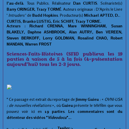
l'au-delà
. Tous Publics. Réalisateur
Dan CURTIS
. Scénariste(s)
Barry ORINGER, Tracy TORMÉ
. Auteurs originaux : D'Après le Livre
'
Intruders
' de
Budd Hopkins
. Producteur(s)
Michael APTED, Dan
CURTIS, Branko LUSTIG, Eric SCHIFF, Tracy TORME.
Acteurs :
Richard CRENNA
,
Mare WINNINGHAM
,
Susan
BLAKELY
,
Daphne ASHBROOK
,
Alan AUTRY
,
Ben VEREEN
,
Steven BERKOFF
,
Lorry GOLDMAN
,
Rosalind CHAO
,
Robert
MANDAN
,
Warren FROST
Sciences-Faits-Histoires (SFH) publiera les 19
parties à raison de 5 à la fois (4+présentation
aujourd'hui) tous les 2-3 jours.
" Ce passage est extrait du reportage de
Jimmy Guieu
: «
OVNI-USA
: de nouvelles révélations
», où
Guieu
présente le téléfilm que vous
pouvez voir ici en
19 parties
.
Les commentaires sont du
détenteur des vidéos "
Videodocu
".
Trailer :