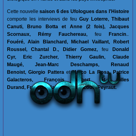
Cette nouvelle
saison 6 des Ufologues dans l'Histoire
comporte les interviews de
feu
Guy Loterre,
Thibaut
Canuti,
Bruno Botta et Anne (2 fois),
Jacques
Scornaux,
Rémy Fauchereau,
feu
Francine
Fouéré,
Alain Blanchard,
Michael Vaillant,
Robert
Roussel,
Chantal D.,
Didier Gomez,
feu
Donald
Cyr,
Eric Zurcher,
Thierry Gaulin,
Claude
Maugé,
Jean-Marc Deschamps,
Renaud
Benoist,
Giorgio Pattera
et
Marco La Rosa,
Patrice
Galacteros, François Vilbert et Gilles
Durand,
François Haÿs,
feu
Jean-Louis Peyraut.