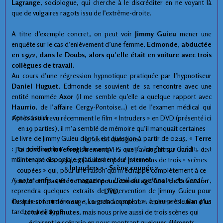
Lagrange
, sociologue, qui cherche à le discréditer en ne voyant là
que de vulgaires ragots issu de l’extrême-droite.
A titre d’exemple concret, on peut voir
Jimmy Guieu
mener une
enquête sur le cas d’enlèvement d’une femme,
Edmonde
,
abductée
en 1972, dans le Doubs, alors qu’elle était en voiture avec trois
collègues de travail.
Au cours d’une régression hypnotique pratiquée par l’hypnotiseur
Daniel Huguet
, Edmonde se souvient de sa rencontre avec une
entité nommée
Axor
(il me semble qu’elle a quelque rapport avec
Haurrio
, de l’affaire Cergy-Pontoise…) et de l’examen médical qui
s’en est suivi.
Après avoir revu récemment le film « Intruders » en DVD (présenté ici
en 19 parties), il m’a semblé de mémoire qu’il manquait certaines
Le livre de Jimmy Guieu dont il est question à partir de 02:15, «
Terre
lignes de dialogues.
: ta civilisation fout le camp
», resté longtemps inédit, est
J’ai donc repris l’enregistrement VHS que j’avais fait sur Canal + du
maintenant disponible gratuitement sur Internet.
film en janvier 1994, et j’ai ainsi repéré pas moins de trois « scènes
« Intruders » - Scène coupée 2
coupées » qui, pour une raison qui m’échappe complètement à ce
A noter enfin que le magazine «
L’œil du cyclone », de Canal +
,
jour,
n’ont pas été retenues pour le montage final de la version
reprendra quelques extraits de l’intervention de Jimmy Guieu pour
DVD
.
illustrer son numéro sur « Le grand complot », à peu près un an plus
Ce qui est fort dommage, car cela ampute non seulement le film d’un
tard, en avril 1998.
total de
8 minutes
, mais nous prive aussi de trois scènes qui
éclairent le scénario en nous montrant quelques éléments