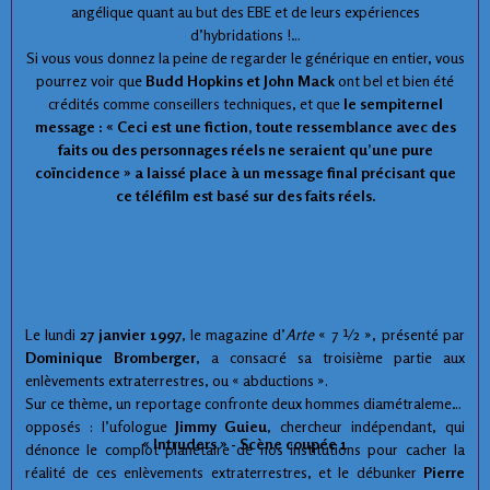
angélique quant au but des EBE et de leurs expériences
d’hybridations !…
Si vous vous donnez la peine de regarder le générique en entier, vous
pourrez voir que
Budd Hopkins et John Mack
ont bel et bien été
crédités comme conseillers techniques, et que
le sempiternel
message : « Ceci est une fiction, toute ressemblance avec des
faits ou des personnages réels ne seraient qu’une pure
coïncidence » a laissé place à un message final précisant que
ce téléfilm est basé sur des faits réels.
Le lundi
27 janvier 1997
, le magazine d’
Arte
« 7 ½ », présenté par
Dominique Bromberger
, a consacré sa troisième partie aux
enlèvements extraterrestres, ou « abductions ».
Sur ce thème, un reportage confronte deux hommes diamétralement
opposés : l’ufologue
Jimmy Guieu
, chercheur indépendant, qui
« Intruders » - Scène coupée 1
dénonce le complot planétaire de nos institutions pour cacher la
réalité de ces enlèvements extraterrestres, et le débunker
Pierre