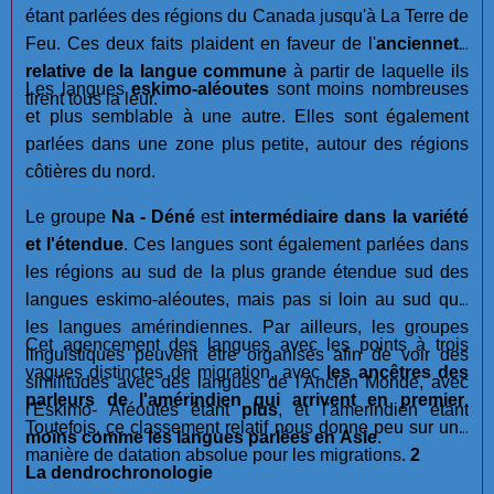
étant parlées des régions du Canada jusqu'à La Terre de
Feu. Ces deux faits plaident en faveur de l'
ancienneté
relative de la langue commune
à partir de laquelle ils
Les langues
eskimo-aléoutes
sont moins nombreuses
tirent tous la leur.
et plus semblable à une autre. Elles sont également
parlées dans une zone plus petite, autour des régions
côtières du nord.
Le groupe
Na - Déné
est
intermédiaire dans la variété
et l'étendue
. Ces langues sont également parlées dans
les régions au sud de la plus grande étendue sud des
langues eskimo-aléoutes, mais pas si loin au sud que
les langues amérindiennes. Par ailleurs, les groupes
Cet agencement des langues avec les points à trois
linguistiques peuvent être organisés afin de voir des
vagues distinctes de migration, avec
les ancêtres des
similitudes avec des langues de l'Ancien Monde, avec
parleurs de l'amérindien qui arrivent en premier
.
l'Eskimo- Aléoutes êtant
plus
, et l'amerindien étant
Toutefois, ce classement relatif nous donne peu sur une
moins
comme les langues parlées en Asie
.
manière de datation absolue pour les migrations.
2
La dendrochronologie