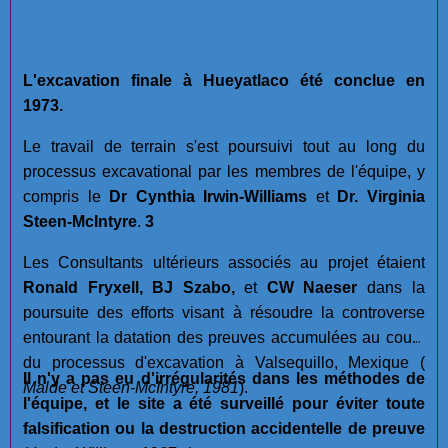
L'excavation finale à Hueyatlaco été conclue en
1973.
Le travail de terrain s'est poursuivi tout au long du
processus excavational par les membres de l'équipe, y
compris le
Dr Cynthia Irwin-Williams
et
Dr. Virginia
Steen-McIntyre
.
3
Les Consultants ultérieurs associés au projet étaient
Ronald Fryxell, BJ Szabo,
et
CW Naeser
dans la
poursuite des efforts visant à résoudre la controverse
entourant la datation des preuves accumulées au cours
du processus d'excavation à Valsequillo, Mexique (
Il n'y a pas eu d'irrégularités dans les méthodes de
Malde et Steen-McIntyre, 1981
).
l'équipe, et le site a été surveillé pour éviter toute
falsification ou la destruction accidentelle de preuve