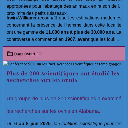
appropriées pour l'abattage des animaux en raison de la
proximité des petits ruisseaux.
Irwin-Williams
reconnaît que les estimations modernes
concernant la présence de l'homme dans cette localité
ont une gamme
de 11.000 ans à plus de 30.000 ans.
La
controverse a commencé en
1967
,
avant
que les fouilles
aient été réalisées. Malgré les efforts approfondis et la
compétence des membres de l'équipe archéologiques à
Dans
OVNI/UFO
Hueyatlaco,
Jose L. Lorenzo
, Directeur de la
Préhistoire à l'Instituto Nacional de Antropología e
Plus de 200 scientifiques ont étudié les
Historia, a lancé plusieurs allégations concernant
recherches sur les ovnis
l'intégrité du projet à
Hueyatlaco, El Horno, et
Tecacaxco
( communément appelé Valsequillo). :
Un groupe de plus de 200 scientifiques a examiné
les recherches sur les ovnis en Alabama.
Du
6 au 8 juin 2025
, la
Coalition scientifique pour les