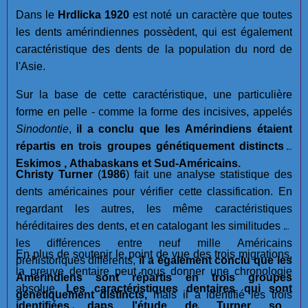
Dans le
Hrdlicka 1920
est noté un caractère que toutes
les dents amérindiennes possèdent, qui est également
caractéristique des dents de la population du nord de
l'Asie.
Sur la base de cette caractéristique, une particulière
forme en pelle - comme la forme des incisives, appelés
Sinodontie
,
il a conclu que les Amérindiens étaient
répartis en trois groupes génétiquement distincts :
Eskimos , Athabaskans et Sud-Américains.
Christy Turner
(
1986
) fait une analyse statistique des
dents américaines pour vérifier cette classification. En
regardant les autres, les même caractéristiques
héréditaires des dents, et en catalogant les similitudes et
les différences entre neuf mille Américains
En plus de soutenir le point de vue des trois migrations,
préhistoriques différents,
il a également conclu que les
la preuve dentaire peut nous donner une chronologie
Amérindiens sont répartis en trois groupes
absolue.
Les caractéristiques dentaires qui sont
génétiquement distincts,
mais il a identifié les trois
identifiées dans l'étude de Turner sont