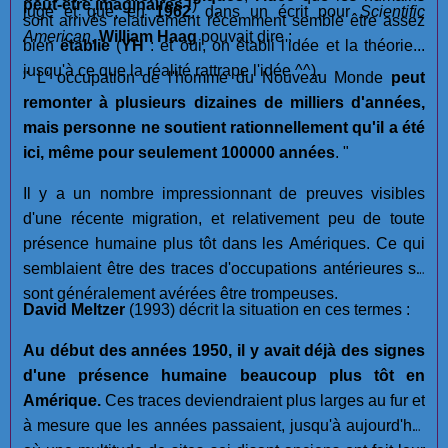
peut-être imaginaires !
)
jugé et que, en
1962
, dans un écrit pour
Scientific
sont arrivés relativement récemment semble être assez
American
,
William Haag
pouvait dire :
bien
établie
(
YH
: et oui, on établi l'idée et la théorie...
jusqu'à ce que la réalité rattrape l'idée ^^).
" L' occupation de l'homme du Nouveau Monde
peut
remonter à plusieurs dizaines de milliers d'années,
mais personne ne soutient rationnellement qu'il a été
ici, même pour seulement 100000 années
. "
Il y a un nombre impressionnant de preuves visibles
d'une récente migration, et relativement peu de toute
présence humaine plus tôt dans les Amériques. Ce qui
semblaient être des traces d'occupations antérieures se
sont généralement avérées être trompeuses.
David Meltzer
(1993) décrit la situation en ces termes :
Au début des années 1950, il y avait déjà des signes
d'une présence humaine beaucoup plus tôt en
Amérique.
Ces traces deviendraient plus larges au fur et
à mesure que les années passaient, jusqu'à aujourd'hui