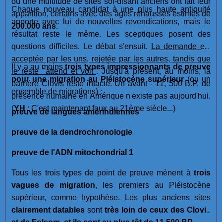
où une multitude de sites soi-disant anciens ont fait leur
Chaque nouveau candidat à une plus haute antiquité
apparition, certains avec des âges réhaussés estimés de
apporte avec lui de nouvelles revendications, mais le
200.000 ans
.
résultat reste le même. Les sceptiques posent des
questions difficiles. Le débat s'ensuit.
La demande est
acceptée par les uns, rejetée par les autres, tandis que
Il y a au moins
trois types impressionnants de preuve
le reste "attend et voit"
. Jusqu'à présent, au moins, la
pour une migration au Pléistocène supérieur
(ou un
barrière Clovis reste intacte. Un avant - 11, 500 B.P. de
ensemble de migrations) :
présence humaine en Amérique n'existe pas aujourd'hui.
(
YH
: C'est maintenant faux au 21ème siècle...)
preuve de langues amérindiennes
preuve de la dendrochronologie
preuve de l'ADN mitochondrial 1
Tous les trois types de point de preuve mènent à
trois
vagues de migration
, les premiers au Pléistocène
supérieur, comme hypothèse. Les plus anciens sites
clairement datables
sont
très loin de ceux des Clovis