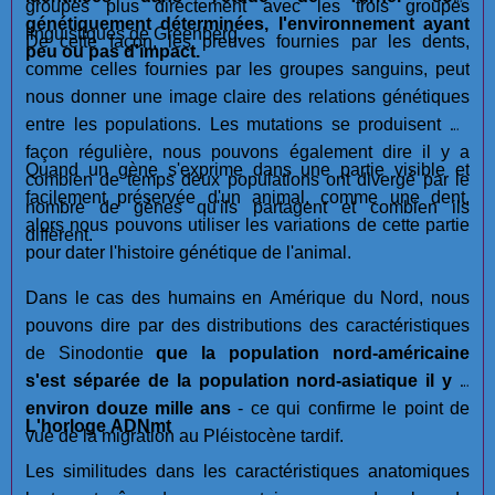
groupes plus directement avec les trois groupes
génétiquement déterminées, l'environnement ayant
linguistiques de Greenberg.
De cette façon, les preuves fournies par les dents,
peu ou pas d'impact.
comme celles fournies par les groupes sanguins, peut
nous donner une image claire des relations génétiques
entre les populations. Les mutations se produisent de
façon régulière, nous pouvons également dire il y a
Quand un gène s'exprime dans une partie visible et
combien de temps deux populations ont divergé par le
facilement préservée d'un animal, comme une dent,
nombre de gènes qu'ils partagent et combien ils
alors nous pouvons utiliser les variations de cette partie
diffèrent.
pour dater l'histoire génétique de l'animal.
Dans le cas des humains en Amérique du Nord, nous
pouvons dire par des distributions des caractéristiques
de Sinodontie
que la population nord-américaine
s'est séparée de la population nord-asiatique il y a
environ douze mille ans
- ce qui confirme le point de
L'horloge ADNmt
vue de la migration au Pléistocène tardif.
Les similitudes dans les caractéristiques anatomiques