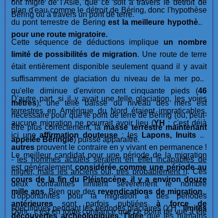
ont migré de l'Asie, que ce soit à travers le détroit de
plan d'eau comme le détroit de Béring, donc l'hypothèse
Béring ou à travers un pont de terre.
du pont terrestre de Bering
est la meilleure hypothèse
pour une route migratoire.
Cette séquence de déductions implique
un nombre
limité de possibilités de migration
. Une route de terre
était entièrement disponible seulement quand il y avait
suffisamment de glaciation du niveau de la mer pour
qu'elle diminue d'environ cent cinquante pieds (
46
D'autre part, si il y avait une telle glaciation, les voies
mètres
), une telle baisse du niveau des mers est
terrestres en Amérique du Nord étaient impraticables,
nécessaire pour que le pont de terre de Béring (ou, peut-
aucune migration ne pourrait avoir lieu (
YH
: c'est déjà
être plus correctement, la
masse terrestre maintenant
ici une
affirmation douteuse
: les
Lapons, Inuits
et
appelée Béringie
) puisse apparaître.
autres
prouvent le contraire en y vivant en permanence !
Le meilleur candidat pour une période de la migration
-
les hommes actuels seraient en effet incapables de
est généralement
considérée comme une période au
migrer, mais les anciens oui, très probablement !
). Ces
cours de la fin du Pléistocène, il y a environ douze
deux contraintes limitent sévèrement le nombre
mille ans
. Bien que des
revendications de migrations
d'opportunités pour la migration à des périodes
antérieures
sont parfois publiées
à force de
spécifiques pendant les périodes glaciaires (YH :
limites
Donc, c'est en toute confiance que ce point de vue a été
découvertes archéologiques
,
l'idée
que les humains