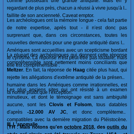
comme possédant une grande antiquité. Mais en y
regardant de plus près, chacun a réussi à vivre jusqu'à la
faillite de son ancienneté. Caveat emptor.
Les archéologues ont la mémoire longue - cela fait partie
de notre expertise, après tout - il n'est donc pas
surprenant que, dans ces circonstances, toutes les
nouvelles demandes pour une grande antiquité dans les
Amériques sont accueillies avec un scepticisme bordant
La plupart des archéologues qui donnent cette réponse
le cynisme. La réponse n'est peut-être pas louable, mais
compréhensible sont nettement moins conciliants que
elle est compréhensible .
Meltzer
. En fait, la réponse de
Haag
citée plus haut, qui
rejette les allégations d'extrême antiquité de la présence
humaine dans les Amériques comme irrationnelles, est
Les plus anciens sites qui ont résisté à un examen
la norme plutôt que l'exception.
minutieux, et dont le témoignage est sans ambiguïté
aucune, sont les
Clovis et Folsom
, tous datables
d'après
-12.000 AV JC
, et donc complètement
compatibles avec la dernière migration du Pléistocène.
III. L'anomalie
(
YH : Mais notons qu'en
octobre 2018
, des
outils du