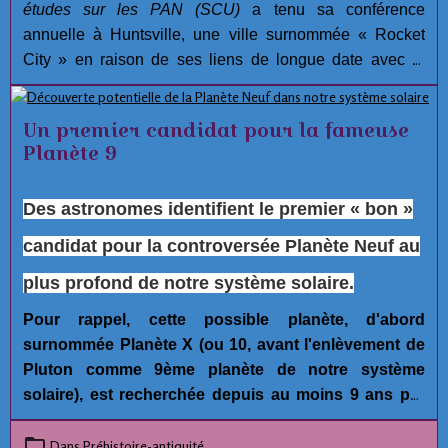
études sur les PAN (SCU)
a tenu sa conférence
annuelle à Huntsville, une ville surnommée « Rocket
City » en raison de ses liens de longue date avec la
recherche aérospatiale.
Un premier candidat pour la fameuse
Planète 9
Des astronomes identifient le premier « bon »
candidat pour la controversée Planète Neuf au
plus profond de notre système solaire.
Pour rappel, cette possible planète, d'abord
surnommée Planète X (ou 10, avant l'enlèvement de
Pluton comme 9ème planète de notre système
solaire), est recherchée depuis au moins 9 ans par
plusieurs astronomes car ce serait la seule
explication possible raisonnable pour expliquer les
Dans
Préhistoire-antiquité