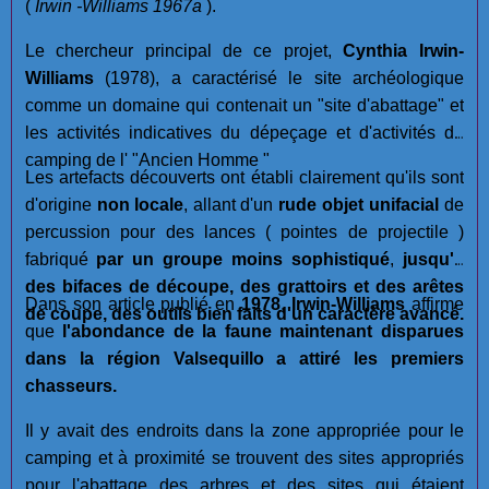
(
Irwin -Williams 1967a
).
Le chercheur principal de ce projet,
Cynthia Irwin-
Williams
(1978), a caractérisé le site archéologique
comme un domaine qui contenait un "site d'abattage" et
les activités indicatives du dépeçage et d'activités de
camping de l' "Ancien Homme "
Les artefacts découverts ont établi clairement qu'ils sont
d'origine
non locale
, allant d'un
rude objet unifacial
de
percussion pour des lances ( pointes de projectile )
fabriqué
par un groupe moins sophistiqué
,
jusqu'à
des bifaces de découpe, des grattoirs et des arêtes
Dans son article publié en
1978
,
Irwin-Williams
affirme
de coupe, des outils bien faits d'un caractère avancé.
que
l'abondance de la faune maintenant disparues
dans la région Valsequillo a attiré les premiers
chasseurs.
Il y avait des endroits dans la zone appropriée pour le
camping et à proximité se trouvent des sites appropriés
pour l'abattage des arbres et des sites qui étaient