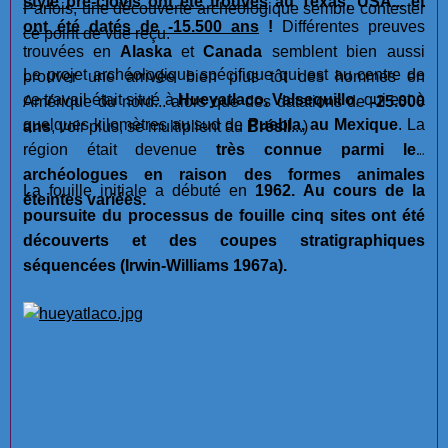
style pré-clovis ont été trouvés
au Texas, USA... et
Parfois, une découverte archéologique semble contester
ont été datés de -15.500 ans
!
Différentes preuves
ce point de vue reçu.
trouvées en
Alaska
et
Canada
semblent bien aussi
Le projet archéologique spécifique qui est au centre de
prouver une arrivée bien plus tôt des hommes en
ce travail était situé à
Hueyatlaco, Valsequillo
, qui est à
Amérique du nord... alors que des datations de
-25.000
quelques kilomètres au sud de
Puebla, au Mexique
. La
ans
, voir plus, se multiplient au
Brésil
...)
région était devenue
très connue parmi les
archéologues en raison des formes animales
La fouille initiale a débuté en
1962. Au cours de la
éteintes variées.
poursuite du processus de fouille cinq sites ont été
découverts et des coupes stratigraphiques
séquencées (Irwin-Williams 1967a).