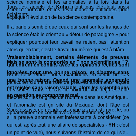
science normale et les anomalies à la fois dans la
Tous les appels de
Kuhn
n'ont pas été tout aussi
science normale et les révolutions scientifiques pour
éclairants.
expliquer l'évolution de la science contemporaine.
Il a parfois semblé que ceux qui sont sur les franges de
la science établie crient au « détour de paradigme » pour
expliquer pourquoi leur travail ne retient pas l'attention
alors qu'en fait, c'est le travail lui-même qui est à blâmer.
Vraisemblablement, certains éléments de preuves
Mais se sont-ils comportés en " non scientifiques " ?
qui entrent en conflits avec les opinions reçues sont
ignorées pour une bonne raison, et d'autres sans
Dans cette étude, nous examinons en détail un cas
une bonne raison
.
Quand une anomalie apparente
particulier d'un ensemble de preuves anormales reçues
est rejetée sans raison valable, alors les scientifiques
et visibles. Dans ce cas, le point de vue reçu est une
en question se comportent mal.
théorie sur les origines de l'homme dans les Amériques,
et l'anomalie est un site du Mexique, dont l'âge est
Sans essayer de décider si la vue reçue est correcte, ou
apparemment en conflit avec cette théorie reçue.
si la preuve anormale est intéressante à considérer (ce
qui est, après tout, une affaire de spécialistes -
YH
: c'est
un point de vue), nous suivrons l'histoire de ce qui s'est