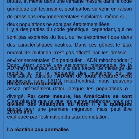
brutes, et même dans une certaine mesure dans le code
génétique qui les inspire, peut parfois survenir en raison
de pressions environnementales similaires, même si les
deux populations ne sont pas étroitement liées.
Il y a des parties du code génétique, cependant, qui ne
sont pas exprimés du tout, ou ne s'expriment que dans
des caractéristiques neutres. Dans ces gènes, le taux
normal de mutation n'est pas affecté par les pressions
environnementales. En particulier, l'ADN mitochondrial (
Donc, étant donné une estimation raisonnable de la
ADNmt) n'est pas soumis à des forces de mélange de
rapidité et de la régularité des mutations qui se
fertilisation, puisque
l'ADNmt de toute créature vient
produisent dans l'ADN mitochondrial, nous pouvons
de sa mère uniquement.
assez précisément dater lorsque les populations ont
divergé.
Par cette mesure, les Américains se sont
C'est plus tôt que ce que les autres méthodes nous ont
divisés des Asiatiques du Nord il y a quelques
donné pour une première migration, mais peut être
20.000 ans.
expliquée par l'estimation du taux de mutation.
La réaction aux anomalies