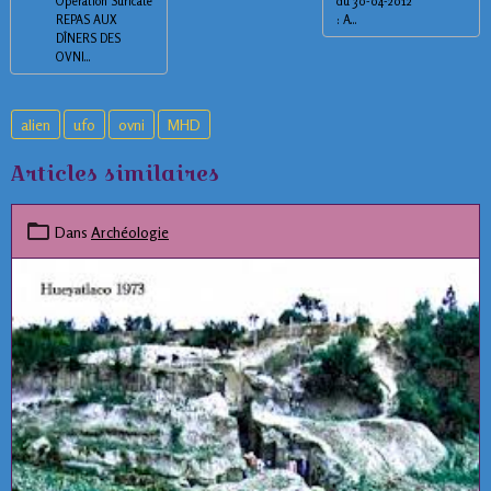
Opération Suricate
du 30-04-2012
REPAS AUX
: A...
DÎNERS DES
OVNI...
alien
ufo
ovni
MHD
Articles similaires
Dans
Archéologie