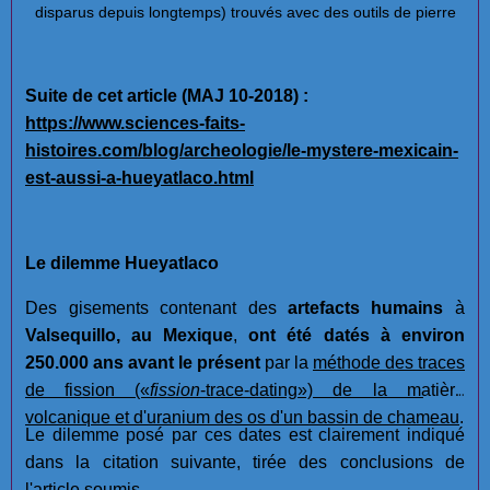
disparus depuis longtemps) trouvés avec des outils de pierre
Suite de cet article (MAJ 10-2018) :
https://www.sciences-faits-
histoires.com/blog/archeologie/le-mystere-mexicain-
est-aussi-a-hueyatlaco.html
Le dilemme Hueyatlaco
Des gisements contenant des
artefacts humains
à
Valsequillo, au Mexique
,
ont été datés à environ
250.000 ans avant le présent
par la
méthode des traces
de fission
(«
fission
-trace-dating»)
de la matière
volcanique et d'uranium des os d'un bassin de chameau
.
Le dilemme posé par ces dates est clairement indiqué
dans la citation suivante, tirée des conclusions de
l'article soumis.