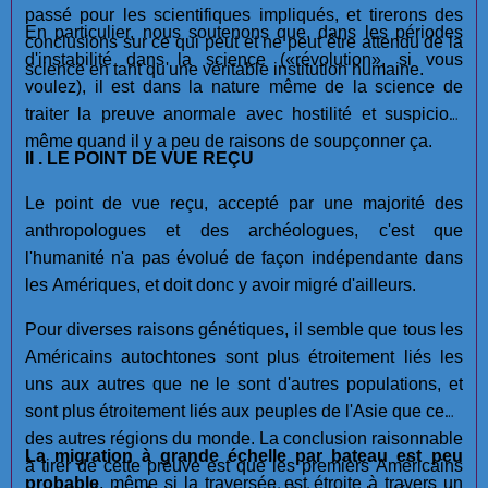
passé pour les scientifiques impliqués, et tirerons des
En particulier, nous soutenons que, dans les périodes
conclusions sur ce qui peut et ne peut être attendu de la
d'instabilité dans la science («révolution», si vous
science en tant qu'une véritable institution humaine.
voulez), il est dans la nature même de la science de
traiter la preuve anormale avec hostilité et suspicion,
même quand il y a peu de raisons de soupçonner ça.
II . LE POINT DE VUE REÇU
Le point de vue reçu, accepté par une majorité des
anthropologues et des archéologues, c'est que
l'humanité n'a pas évolué de façon indépendante dans
les Amériques, et doit donc y avoir migré d'ailleurs.
Pour diverses raisons génétiques, il semble que tous les
Américains autochtones sont plus étroitement liés les
uns aux autres que ne le sont d'autres populations, et
sont plus étroitement liés aux peuples de l'Asie que ceux
des autres régions du monde. La conclusion raisonnable
La migration à grande échelle par bateau est
peu
à tirer de cette preuve est que les premiers Américains
probable
, même si la traversée est étroite à travers un