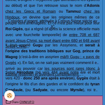
au début) et que l'on retrouve sous le nom d'
Adonis
chez les Grecs et Romain
ou
Tammuz
chez les
Hindoux
, on devine que les origines mêmes de ce
Crésides d'argent, attribuée à Crésus-5ième siècle av
peuple sont aménagées. Et ce n'est pas mieux pour leur
JC
Roi Gigès
, qui a régné (d'après la science officielle mais
avec une fourchette temporelle) de
entre 708 et 687
avant Jésus-Christ, sa mort étant entre 680 et 648 avant
Il était appelé
Gugu
par les Assyriens, et
serait à
Jésus-Christ
...
l'origine des traditions bibliques sur Gog, prince de
Magog
(c'est-à-dire en assyrien
mā(t) Gugu : « pays de
Gygès
»). En fait, on ne sait pas vraiment comment il est
arrivé au pouvoir car
les sources sont rares (donc à
Selon
Hérodote
(né vers 484 avant notre ère et mort
fiabilité resteinte) et divergent complètement
... :
vers 420 -
donc 250 ans après environ
),
Gygès
était à
l'origine le fils d'un des gardes et le confident du
tyran
Candaule,
(ou
Sadyate
, ou encore
Myrsile
), roi très
légendaire descendant d'Héraclès (
Hercule
), qui était un
roi vantard qui ne cessait de vanter la beauté de sa
Dans
OVNI/UFO