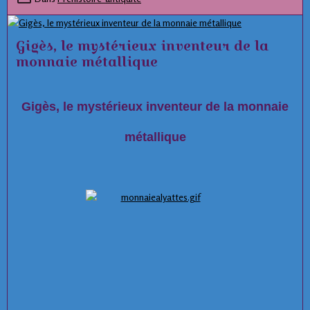
anomalies orbitales de plusieurs mini-planètes
dans
la ceinture de Kuiper, aux confins de notre
Gigès, le mystérieux inventeur de la
système solaire.
monnaie métallique
Gigès, le mystérieux inventeur de la monnaie
métallique