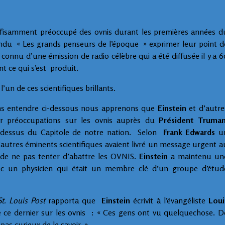
uffisamment préoccupé des ovnis durant les premières années d
ndu « Les grands penseurs de l’époque » exprimer leur point d
connu d’une émission de radio célèbre qui a été diffusée il y a 6
t ce qui s’est produit.
 l’un de ces scientifiques brillants.
ns entendre ci-dessous nous apprenons que
Einstein
et d’autre
eur préoccupations sur les ovnis auprès du
Président Truma
u dessus du Capitole de notre nation. Selon
Frank Edwards
u
’autres éminents scientifiques avaient livré un message urgent a
«de ne pas tenter d’abattre les OVNIS.
Einstein
a maintenu un
ec un physicien qui était un membre clé d’un groupe d’étud
t. Louis Post
rapporta que
Einstein
écrivit à l’évangéliste
Loui
e ce dernier sur les ovnis : « Ces gens ont vu quelquechose. D
s pas curieux de le savoir. »