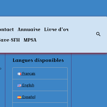
ontact
Annuaire
Livre d'or
Save-SFH
MPSA
Langues disponibles
0
Français
English
Español