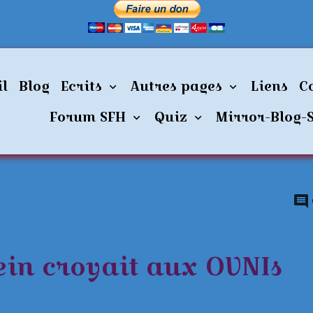
instein croyait aux OVNIs
il
Blog
Ecrits
Autres pages
Liens
C
stein croyait
Forum SFH
Quiz
Mirror-Blog-
s
ein croyait aux OVNIs