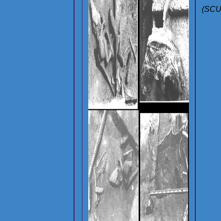
(SCU
annue
vill
City 
de l
reche