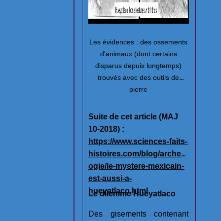
Les évidences : des ossements
d'animaux (dont certains
disparus depuis longtemps)
trouvés avec des outils de
pierre
Suite de cet article (MAJ
10-2018) :
https://www.sciences-faits-
histoires.com/blog/archeol
ogie/le-mystere-mexicain-
est-aussi-a-
hueyatlaco.html
Le dilemme Hueyatlaco
Des gisements contenant