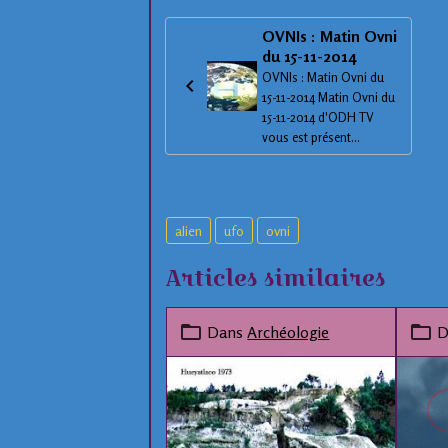
OVNIs : Matin Ovni
du 15-11-2014
OVNIs : Matin Ovni du
15-11-2014 Matin Ovni du
15-11-2014 d'ODH TV
vous est présent...
alien
ufo
ovni
Articles similaires
Dans
Archéologie
D