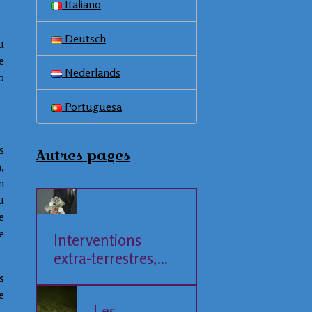
Italiano
Deutsch
u
e
Nederlands
0
Portuguesa
s
Autres pages
n
,
n
u
e
e
Interventions
extra-terrestres,
Société et
s
Economie
e
Les