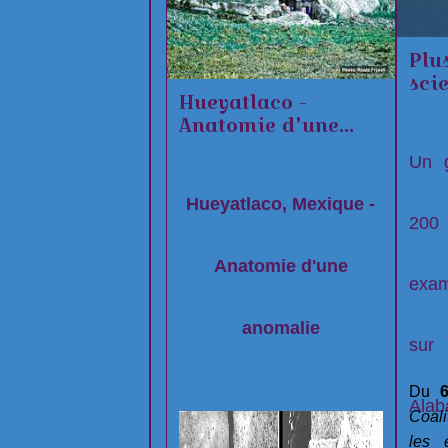
Plu
sci
Hueyatlaco -
étud
Anatomie d'une
rec
anomalie
ovn
Un 
Hueyatlaco, Mexique -
200
Anatomie d'une
exam
anomalie
sur
Du
Alab
Coali
les 