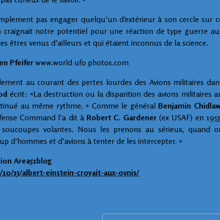
implement pas engager quelqu’un d’extérieur à son cercle sur c
n
craignait notre potentiel pour une réaction de type guerre au
es êtres venus d’ailleurs et qui étaient inconnus de la science.
en Pfeifer
www.world ufo photos.com
lement au courant des pertes lourdes des Avions militaires dan
od
écrit: «La destruction ou la disparition des avions militaires a
ontinué au même rythme. » Comme le général
Benjamin Chidla
efense Command l’a dit à
Robert C. Gardener
(ex USAF) en 1953
 soucoupes volantes. Nous les prenons au sérieux, quand o
 d’hommes et d’avions à tenter de les intercepter. »
ction Area51blog
10/13/albert-einstein-croyait-aux-ovnis/