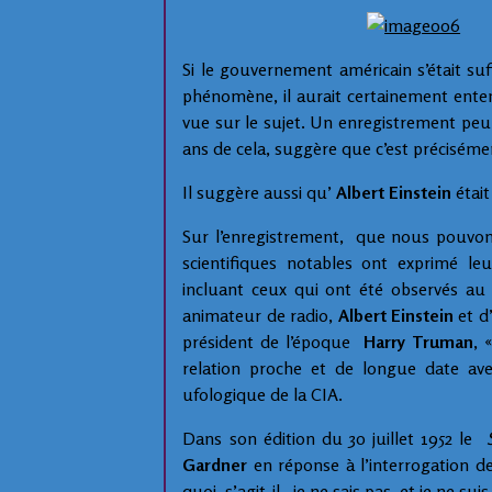
Si le gouvernement américain s’était s
phénomène, il aurait certainement ente
vue sur le sujet. Un enregistrement peu 
ans de cela, suggère que c’est précisémen
Il suggère aussi qu’
Albert Einstein
était
Sur l’enregistrement, que nous pouvo
scientifiques notables ont exprimé l
incluant ceux qui ont été observés a
animateur de radio,
Albert Einstein
et d
président de l’époque
Harry Truman
, 
relation proche et de longue date av
ufologique de la CIA.
Dans son édition du 30 juillet 1952 le
S
Gardner
en réponse à l’interrogation d
quoi s’agit-il, je ne sais pas, et je ne sui