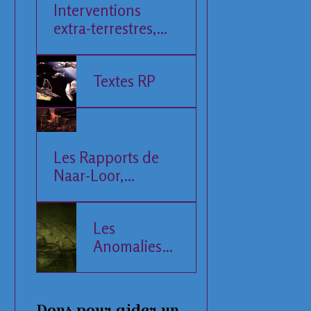
Interventions
extra-terrestres,
Société et
Economie
Textes RP
Les Rapports de
Naar-Loor,
l'Observateur
Les
Anomalies
de la Mer
Baltique
Dons pour aider un