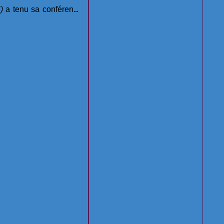
)
a tenu sa conférence
plusieurs astronomes car
lle à Huntsville, une
ce serait la seule
e surnommée « Rocket
explication possible
» en raison de ses liens
raisonnable pour
ongue date avec la
expliquer les anomalies
rche aérospatiale.
orbitales de plusieurs
mini-planètes dans
la
ceinture de Kuiper, aux
confins de notre système
solaire.