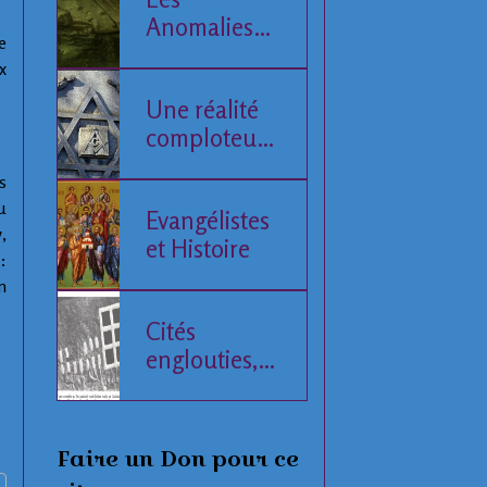
Anomalies
e
de la Mer
x
Baltique
Une réalité
comploteuse
de l'Histoire
s
humaine
u
Evangélistes
w
,
et Histoire
:
n
Cités
englouties,
données
compilées
Faire un Don pour ce