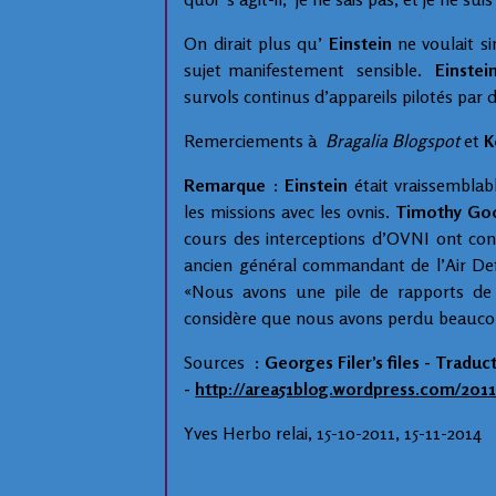
On dirait plus qu’
Einstein
ne voulait s
sujet manifestement sensible.
Einstei
survols continus d’appareils pilotés par d
Remerciements à
Bragalia Blogspot
et
K
Remarque
:
Einstein
était vraissemblab
les missions avec les ovnis.
Timothy Go
cours des interceptions d’OVNI ont c
ancien général commandant de l’Air D
«Nous avons une pile de rapports de
considère que nous avons perdu beaucoup
Sources :
Georges Filer’s files - Tradu
-
http://area51blog.wordpress.com/2011/
Yves Herbo relai, 15-10-2011, 15-11-2014