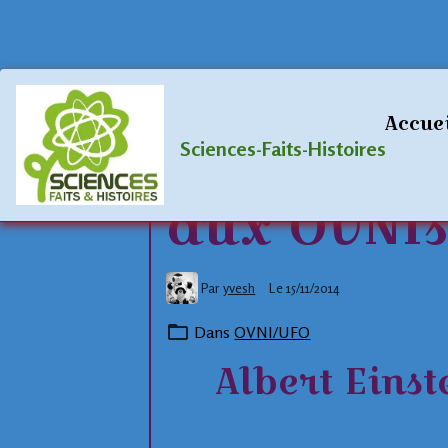
Accueil
Blog
OVNI/UFO
Albert E
Accue
Albert Ein
Sciences-Faits-Histoires
aux OVNI
Par
yvesh
Le 15/11/2014
Dans
OVNI/UFO
Albert Einst