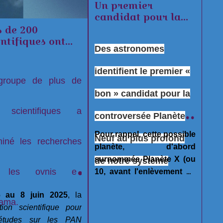
Un premier
candidat pour la
fameuse Planète 9
s de 200
entifiques ont
Des astronomes
ié les
herches sur les
identifient le premier «
is
groupe de plus de
bon » candidat pour la
 scientifiques a
controversée Planète
Pour rappel, cette possible
Neuf au plus profond
iné les recherches
planète, d'abord
surnommée Planète X (ou
de notre système
 les ovnis en
10, avant l'enlèvement de
solaire.
Pluton comme 9ème
6 au 8 juin 2025
, la
planète de notre système
ama.
tion scientifique pour
solaire), est recherchée
études sur les PAN
depuis au moins 9 ans par