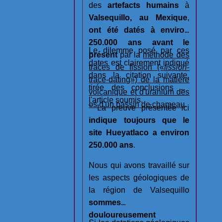
des
artefacts humains
à
Valsequillo, au Mexique
,
ont été datés à environ
250.000 ans avant le
Le dilemme posé par ces
présent
par la
méthode des
dates est clairement indiqué
traces de fission
(«
fission
-
dans la citation suivante,
trace-dating»)
de la matière
tirée des conclusions de
volcanique et d'uranium des
l'article soumis.
os d'un bassin de chameau
.
" La preuve présentée ici
indique toujours que le
site Hueyatlaco a environ
250.000 ans
.
Nous qui avons travaillé sur
les aspects géologiques de
la région de Valsequillo
sommes
douloureusement