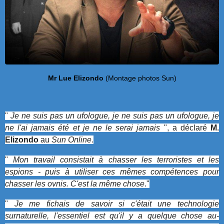
Mr Lue Elizondo
(Montage photos Sun)
"
Je ne suis pas un ufologue, je ne suis pas un ufologue, je
ne l'ai jamais été et je ne le serai jamais
", a déclaré
M.
Elizondo
au
Sun Online
.
"
Mon travail consistait à chasser les terroristes et les
espions - puis à utiliser ces mêmes compétences pour
chasser les ovnis. C'est la même chose
."
"
Je me fichais de savoir si c'était une technologie
surnaturelle, l'essentiel est qu'il y a quelque chose au-