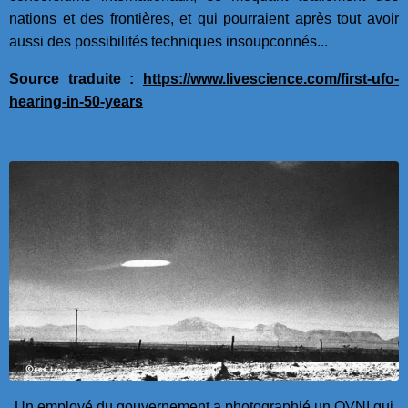
nations et des frontières, et qui pourraient après tout avoir
aussi des possibilités techniques insoupconnés...
Source traduite :
https://www.livescience.com/first-ufo-
hearing-in-50-years
Un employé du gouvernement a photographié un OVNI qui