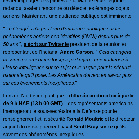
les témoignages des pilotes de la Marine et de l'équipe
radar qui avaient rencontré ou détecté les étranges objets
aériens. Maintenant, une audience publique est imminente.
"
Le Congrès n'a pas tenu d'audience
publique
sur les
phénomènes aériens non identifiés (OVNI) depuis plus de
50 ans
",
a écrit sur Twitter le
président de la réunion et
représentant de l'Indiana,
Andre Carson
. "
Cela changera
la semaine prochaine lorsque je dirigerai une audience à
House Intelligence sur ce sujet et le risque pour la sécurité
nationale qu'il pose. Les Américains doivent en savoir plus
sur ces événements inexpliqués.
"
Lors de l'audience publique –
diffusée en direct
ici
à partir
de 9 h HAE (13 h 00 GMT)
– des représentants américains
interrogeront le sous-secrétaire à la Défense pour le
renseignement et la sécurité
Ronald Moultrie
et le directeur
adjoint du renseignement naval
Scott Bray
sur ce qu'ils
savent des phénomènes inexpliqués.