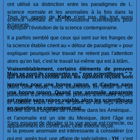
ont utilisé sa distinction entre les paradigmes de la
science normale et les anomalies à la fois dans la
Tous les appels de
Kuhn
n'ont pas été tout aussi
science normale et les révolutions scientifiques pour
éclairants.
expliquer l'évolution de la science contemporaine.
Il a parfois semblé que ceux qui sont sur les franges de
la science établie crient au « détour de paradigme » pour
expliquer pourquoi leur travail ne retient pas l'attention
alors qu'en fait, c'est le travail lui-même qui est à blâmer.
Vraisemblablement, certains éléments de preuves
Mais se sont-ils comportés en " non scientifiques " ?
qui entrent en conflits avec les opinions reçues sont
ignorées pour une bonne raison, et d'autres sans
Dans cette étude, nous examinons en détail un cas
une bonne raison
.
Quand une anomalie apparente
particulier d'un ensemble de preuves anormales reçues
est rejetée sans raison valable, alors les scientifiques
et visibles. Dans ce cas, le point de vue reçu est une
en question se comportent mal.
théorie sur les origines de l'homme dans les Amériques,
et l'anomalie est un site du Mexique, dont l'âge est
Sans essayer de décider si la vue reçue est correcte, ou
apparemment en conflit avec cette théorie reçue.
si la preuve anormale est intéressante à considérer (ce
qui est, après tout, une affaire de spécialistes -
YH
: c'est