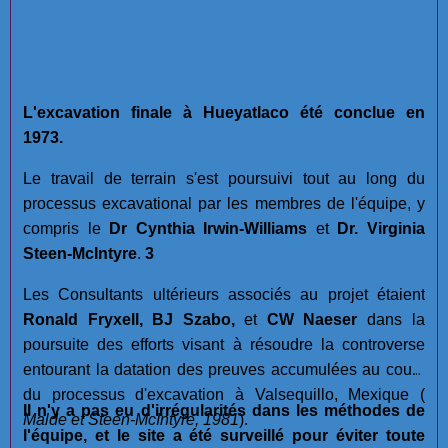
L'excavation finale à Hueyatlaco été conclue en
1973.
Le travail de terrain s'est poursuivi tout au long du
processus excavational par les membres de l'équipe, y
compris le
Dr Cynthia Irwin-Williams
et
Dr. Virginia
Steen-McIntyre
.
3
Les Consultants ultérieurs associés au projet étaient
Ronald Fryxell, BJ Szabo,
et
CW Naeser
dans la
poursuite des efforts visant à résoudre la controverse
entourant la datation des preuves accumulées au cours
du processus d'excavation à Valsequillo, Mexique (
Il n'y a pas eu d'irrégularités dans les méthodes de
Malde et Steen-McIntyre, 1981
).
l'équipe, et le site a été surveillé pour éviter toute