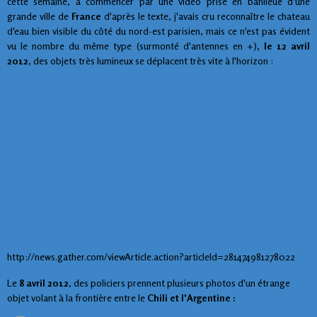
cette semaine, à commencer par une vidéo prise en banlieue d'une
grande ville de
France
d'après le texte, j'avais cru reconnaître le chateau
d'eau bien visible du côté du nord-est parisien, mais ce n'est pas évident
vu le nombre du même type (surmonté d'antennes en +)
, le 12 avril
2012,
des objets très lumineux se déplacent très vite à l'horizon :
http://news.gather.com/viewArticle.action?articleId=281474981278022
Le
8 avril 2012
, des policiers prennent plusieurs photos d'un étrange
objet volant à la frontière entre le
Chili et l'Argentine :