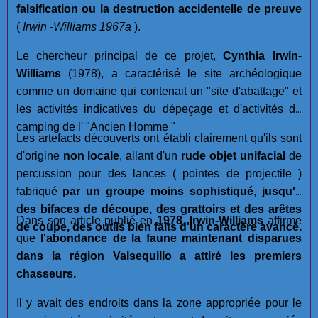
falsification ou la destruction accidentelle de preuve
(
Irwin -Williams 1967a
).
Le chercheur principal de ce projet,
Cynthia Irwin-
Williams
(1978), a caractérisé le site archéologique
comme un domaine qui contenait un "site d'abattage" et
les activités indicatives du dépeçage et d'activités de
camping de l' "Ancien Homme "
Les artefacts découverts ont établi clairement qu'ils sont
d'origine
non locale
, allant d'un
rude objet unifacial
de
percussion pour des lances ( pointes de projectile )
fabriqué
par un groupe moins sophistiqué
,
jusqu'à
des bifaces de découpe, des grattoirs et des arêtes
Dans son article publié en
1978
,
Irwin-Williams
affirme
de coupe, des outils bien faits d'un caractère avancé.
que
l'abondance de la faune maintenant disparues
dans la région Valsequillo a attiré les premiers
chasseurs.
Il y avait des endroits dans la zone appropriée pour le