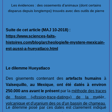
Les évidences : des ossements d'animaux (dont certains
disparus depuis longtemps) trouvés avec des outils de pierre
Suite de cet article (MAJ 10-2018) :
https://www.sciences-faits-
histoires.com/blog/archeologie/le-mystere-mexicain-
est-aussi-a-hueyatlaco.html
Le dilemme Hueyatlaco
Des gisements contenant des
artefacts humains
à
Valsequillo, au Mexique
,
ont été datés à environ
250.000 ans avant le présent
par la
méthode des traces
de fission
(«
fission
-trace-dating»)
de la matière
volcanique et d'uranium des os d'un bassin de chameau
.
Le dilemme posé par ces dates est clairement indiqué