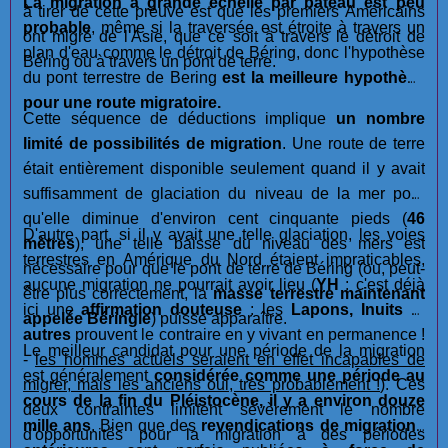
La migration à grande échelle par bateau est
peu
à tirer de cette preuve est que les premiers Américains
probable
, même si la traversée est étroite à travers un
ont migré de l'Asie, que ce soit à travers le détroit de
plan d'eau comme le détroit de Béring, donc l'hypothèse
Béring ou à travers un pont de terre.
du pont terrestre de Bering
est la meilleure hypothèse
pour une route migratoire.
Cette séquence de déductions implique
un nombre
limité de possibilités de migration
. Une route de terre
était entièrement disponible seulement quand il y avait
suffisamment de glaciation du niveau de la mer pour
qu'elle diminue d'environ cent cinquante pieds (
46
D'autre part, si il y avait une telle glaciation, les voies
mètres
), une telle baisse du niveau des mers est
terrestres en Amérique du Nord étaient impraticables,
nécessaire pour que le pont de terre de Béring (ou, peut-
aucune migration ne pourrait avoir lieu (
YH
: c'est déjà
être plus correctement, la
masse terrestre maintenant
ici une
affirmation douteuse
: les
Lapons, Inuits
et
appelée Béringie
) puisse apparaître.
autres
prouvent le contraire en y vivant en permanence !
Le meilleur candidat pour une période de la migration
-
les hommes actuels seraient en effet incapables de
est généralement
considérée comme une période au
migrer, mais les anciens oui, très probablement !
). Ces
cours de la fin du Pléistocène, il y a environ douze
deux contraintes limitent sévèrement le nombre
mille ans
. Bien que des
revendications de migrations
d'opportunités pour la migration à des périodes