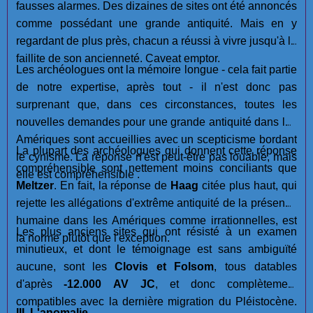
fausses alarmes. Des dizaines de sites ont été annoncés
comme possédant une grande antiquité. Mais en y
regardant de plus près, chacun a réussi à vivre jusqu'à la
faillite de son ancienneté. Caveat emptor.
Les archéologues ont la mémoire longue - cela fait partie
de notre expertise, après tout - il n'est donc pas
surprenant que, dans ces circonstances, toutes les
nouvelles demandes pour une grande antiquité dans les
Amériques sont accueillies avec un scepticisme bordant
La plupart des archéologues qui donnent cette réponse
le cynisme. La réponse n'est peut-être pas louable, mais
compréhensible sont nettement moins conciliants que
elle est compréhensible .
Meltzer
. En fait, la réponse de
Haag
citée plus haut, qui
rejette les allégations d'extrême antiquité de la présence
humaine dans les Amériques comme irrationnelles, est
Les plus anciens sites qui ont résisté à un examen
la norme plutôt que l'exception.
minutieux, et dont le témoignage est sans ambiguïté
aucune, sont les
Clovis et Folsom
, tous datables
d'après
-12.000 AV JC
, et donc complètement
compatibles avec la dernière migration du Pléistocène.
III. L'anomalie