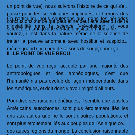
un point de vue), nous suivrons l'histoire de ce qui s'est
passé pour les scientifiques impliqués, et tirerons des
En particulier, nous soutenons que, dans les périodes
conclusions sur ce qui peut et ne peut être attendu de la
d'instabilité dans la science («révolution», si vous
science en tant qu'une véritable institution humaine.
voulez), il est dans la nature même de la science de
traiter la preuve anormale avec hostilité et suspicion,
même quand il y a peu de raisons de soupçonner ça.
II . LE POINT DE VUE REÇU
Le point de vue reçu, accepté par une majorité des
anthropologues et des archéologues, c'est que
l'humanité n'a pas évolué de façon indépendante dans
les Amériques, et doit donc y avoir migré d'ailleurs.
Pour diverses raisons génétiques, il semble que tous les
Américains autochtones sont plus étroitement liés les
uns aux autres que ne le sont d'autres populations, et
sont plus étroitement liés aux peuples de l'Asie que ceux
des autres régions du monde. La conclusion raisonnable