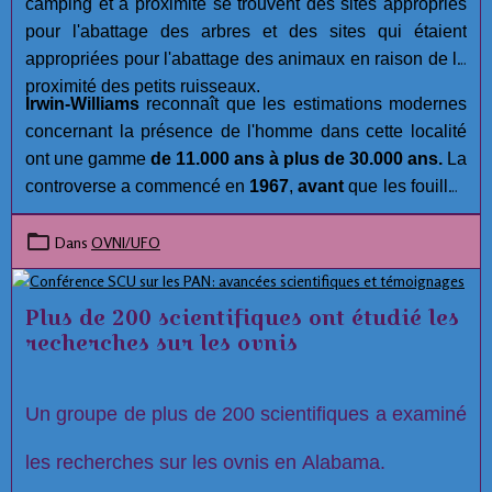
camping et à proximité se trouvent des sites appropriés
pour l'abattage des arbres et des sites qui étaient
appropriées pour l'abattage des animaux en raison de la
proximité des petits ruisseaux.
Irwin-Williams
reconnaît que les estimations modernes
concernant la présence de l'homme dans cette localité
ont une gamme
de 11.000 ans à plus de 30.000 ans.
La
controverse a commencé en
1967
,
avant
que les fouilles
aient été réalisées. Malgré les efforts approfondis et la
compétence des membres de l'équipe archéologiques à
Dans
OVNI/UFO
Hueyatlaco,
Jose L. Lorenzo
, Directeur de la
Préhistoire à l'Instituto Nacional de Antropología e
Plus de 200 scientifiques ont étudié les
Historia, a lancé plusieurs allégations concernant
recherches sur les ovnis
l'intégrité du projet à
Hueyatlaco, El Horno, et
Tecacaxco
( communément appelé Valsequillo). :
Un groupe de plus de 200 scientifiques a examiné
les recherches sur les ovnis en Alabama.