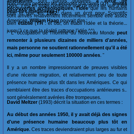
antérieures
sont parfois publiées
à force de
spécifiques pendant les périodes glaciaires (YH :
limites
Donc, c'est en toute confiance que ce point de vue a été
découvertes archéologiques
,
l'idée
que les humains
peut-être imaginaires !
)
jugé et que, en
1962
, dans un écrit pour
Scientific
sont arrivés relativement récemment semble être assez
American
,
William Haag
pouvait dire :
bien
établie
(
YH
: et oui, on établi l'idée et la théorie...
jusqu'à ce que la réalité rattrape l'idée ^^).
" L' occupation de l'homme du Nouveau Monde
peut
remonter à plusieurs dizaines de milliers d'années,
mais personne ne soutient rationnellement qu'il a été
ici, même pour seulement 100000 années
. "
Il y a un nombre impressionnant de preuves visibles
d'une récente migration, et relativement peu de toute
présence humaine plus tôt dans les Amériques. Ce qui
semblaient être des traces d'occupations antérieures se
sont généralement avérées être trompeuses.
David Meltzer
(1993) décrit la situation en ces termes :
Au début des années 1950, il y avait déjà des signes
d'une présence humaine beaucoup plus tôt en
Amérique.
Ces traces deviendraient plus larges au fur et