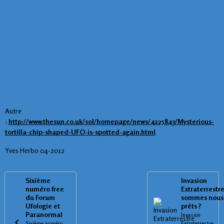
Autre
:
http://www.thesun.co.uk/sol/homepage/news/4225843/Mysterious-
tortilla-chip-shaped-UFO-is-spotted-again.html
Yves Herbo 04-2012
Sixième
Invasion
numéro free
Extraterrestr
du Forum
sommes nous
Ufologie et
prêts ?
Paranormal
Invasion
Sixième numéro
Extraterrestre