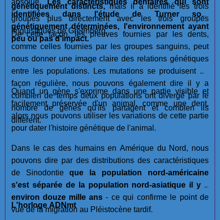
absolue.
Les caractéristiques dentaires qui sont
génétiquement distincts,
mais il a identifié les trois
identifiées dans l'étude de Turner sont
groupes plus directement avec les trois groupes
génétiquement déterminées, l'environnement ayant
linguistiques de Greenberg.
De cette façon, les preuves fournies par les dents,
peu ou pas d'impact.
comme celles fournies par les groupes sanguins, peut
nous donner une image claire des relations génétiques
entre les populations. Les mutations se produisent de
façon régulière, nous pouvons également dire il y a
Quand un gène s'exprime dans une partie visible et
combien de temps deux populations ont divergé par le
facilement préservée d'un animal, comme une dent,
nombre de gènes qu'ils partagent et combien ils
alors nous pouvons utiliser les variations de cette partie
diffèrent.
pour dater l'histoire génétique de l'animal.
Dans le cas des humains en Amérique du Nord, nous
pouvons dire par des distributions des caractéristiques
de Sinodontie
que la population nord-américaine
s'est séparée de la population nord-asiatique il y a
environ douze mille ans
- ce qui confirme le point de
L'horloge ADNmt
vue de la migration au Pléistocène tardif.