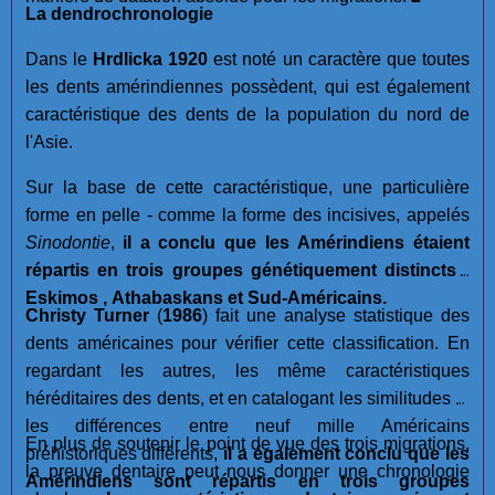
La dendrochronologie
Dans le
Hrdlicka 1920
est noté un caractère que toutes
les dents amérindiennes possèdent, qui est également
caractéristique des dents de la population du nord de
l'Asie.
Sur la base de cette caractéristique, une particulière
forme en pelle - comme la forme des incisives, appelés
Sinodontie
,
il a conclu que les Amérindiens étaient
répartis en trois groupes génétiquement distincts :
Eskimos , Athabaskans et Sud-Américains.
Christy Turner
(
1986
) fait une analyse statistique des
dents américaines pour vérifier cette classification. En
regardant les autres, les même caractéristiques
héréditaires des dents, et en catalogant les similitudes et
les différences entre neuf mille Américains
En plus de soutenir le point de vue des trois migrations,
préhistoriques différents,
il a également conclu que les
la preuve dentaire peut nous donner une chronologie
Amérindiens sont répartis en trois groupes