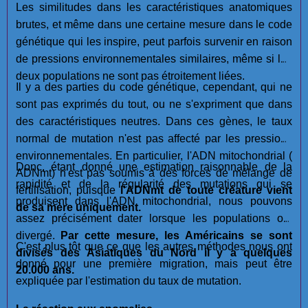
Les similitudes dans les caractéristiques anatomiques
brutes, et même dans une certaine mesure dans le code
génétique qui les inspire, peut parfois survenir en raison
de pressions environnementales similaires, même si les
deux populations ne sont pas étroitement liées.
Il y a des parties du code génétique, cependant, qui ne
sont pas exprimés du tout, ou ne s'expriment que dans
des caractéristiques neutres. Dans ces gènes, le taux
normal de mutation n'est pas affecté par les pressions
environnementales. En particulier, l'ADN mitochondrial (
Donc, étant donné une estimation raisonnable de la
ADNmt) n'est pas soumis à des forces de mélange de
rapidité et de la régularité des mutations qui se
fertilisation, puisque
l'ADNmt de toute créature vient
produisent dans l'ADN mitochondrial, nous pouvons
de sa mère uniquement.
assez précisément dater lorsque les populations ont
divergé.
Par cette mesure, les Américains se sont
C'est plus tôt que ce que les autres méthodes nous ont
divisés des Asiatiques du Nord il y a quelques
donné pour une première migration, mais peut être
20.000 ans.
expliquée par l'estimation du taux de mutation.