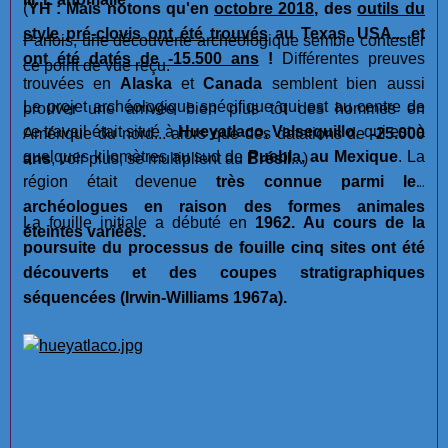
(
YH : Mais notons qu'en
octobre 2018
, des
outils du
style pré-clovis ont été trouvés
au Texas, USA... et
Parfois, une découverte archéologique semble contester
ont été datés de -15.500 ans
!
Différentes preuves
ce point de vue reçu.
trouvées en
Alaska
et
Canada
semblent bien aussi
Le projet archéologique spécifique qui est au centre de
prouver une arrivée bien plus tôt des hommes en
ce travail était situé à
Hueyatlaco, Valsequillo
, qui est à
Amérique du nord... alors que des datations de
-25.000
quelques kilomètres au sud de
Puebla, au Mexique
. La
ans
, voir plus, se multiplient au
Brésil
...)
région était devenue
très connue parmi les
archéologues en raison des formes animales
La fouille initiale a débuté en
1962. Au cours de la
éteintes variées.
poursuite du processus de fouille cinq sites ont été
découverts et des coupes stratigraphiques
séquencées (Irwin-Williams 1967a).