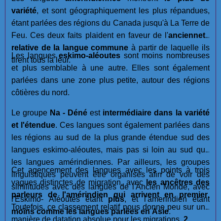
variété
, et sont géographiquement les plus répandues,
étant parlées des régions du Canada jusqu'à La Terre de
Feu. Ces deux faits plaident en faveur de l'
ancienneté
relative de la langue commune
à partir de laquelle ils
Les langues
eskimo-aléoutes
sont moins nombreuses
tirent tous la leur.
et plus semblable à une autre. Elles sont également
parlées dans une zone plus petite, autour des régions
côtières du nord.
Le groupe
Na - Déné
est
intermédiaire dans la variété
et l'étendue
. Ces langues sont également parlées dans
les régions au sud de la plus grande étendue sud des
langues eskimo-aléoutes, mais pas si loin au sud que
les langues amérindiennes. Par ailleurs, les groupes
Cet agencement des langues avec les points à trois
linguistiques peuvent être organisés afin de voir des
vagues distinctes de migration, avec
les ancêtres des
similitudes avec des langues de l'Ancien Monde, avec
parleurs de l'amérindien qui arrivent en premier
.
l'Eskimo- Aléoutes êtant
plus
, et l'amerindien étant
Toutefois, ce classement relatif nous donne peu sur une
moins
comme les langues parlées en Asie
.
manière de datation absolue pour les migrations.
2