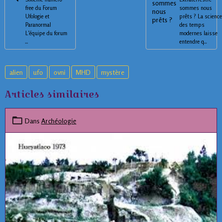
free du Forum
sommes nous
Ufologie et
prêts ? La scienc
Paranormal
des temps
L’équipe du forum
modernes laisse
...
entendre q...
alien
ufo
ovni
MHD
mystère
Articles similaires
Dans
Archéologie