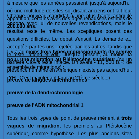
à mesure que les années passaient, jusqu'à aujourd'hui
où une multitude de sites soi-disant anciens ont fait leur
Chaque nouveau candidat à une plus haute antiquité
apparition, certains avec des âges réhaussés estimés de
apporte avec lui de nouvelles revendications, mais le
200.000 ans
.
résultat reste le même. Les sceptiques posent des
questions difficiles. Le débat s'ensuit.
La demande est
acceptée par les uns, rejetée par les autres, tandis que
Il y a au moins
trois types impressionnants de preuve
le reste "attend et voit"
. Jusqu'à présent, au moins, la
pour une migration au Pléistocène supérieur
(ou un
barrière Clovis reste intacte. Un avant - 11, 500 B.P. de
ensemble de migrations) :
présence humaine en Amérique n'existe pas aujourd'hui.
(
YH
: C'est maintenant faux au 21ème siècle...)
preuve de langues amérindiennes
preuve de la dendrochronologie
preuve de l'ADN mitochondrial 1
Tous les trois types de point de preuve mènent à
trois
vagues de migration
, les premiers au Pléistocène
supérieur, comme hypothèse. Les plus anciens sites