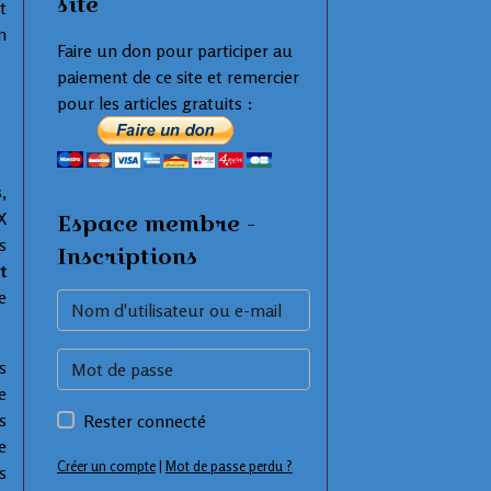
site
t
n
Faire un don pour participer au
paiement de ce site et remercier
pour les articles gratuits :
,
X
Espace membre -
s
Inscriptions
t
e
s
e
s
Rester connecté
e
Créer un compte
|
Mot de passe perdu ?
s