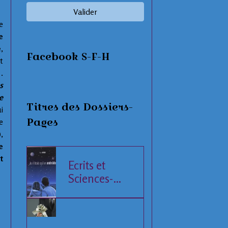
Valider
e
e
e
,
Facebook S-F-H
t
.
s
e
Titres des Dossiers-
i
Pages
e
)
,
e
t
Ecrits et
Sciences-
Fiction