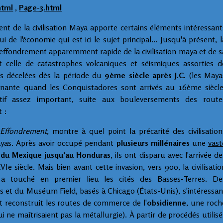
html
,
Page-3.html
nt de la civilisation Maya apporte certains éléments intéressant
 de l'économie qui est ici le sujet principal... Jusqu'à présent, l
l'effondrement apparemment rapide de la civilisation maya et de s
t celle de catastrophes volcaniques et séismiques assorties d
es décelées dès la période du
9ème siècle après J.C.
(les Maya
ominante quand les Conquistadores sont arrivés au 16ème siècle
f assez important, suite aux bouleversements des route
 :
Effondrement
, montre à quel point la précarité des civilisation
ayas. Après avoir occupé pendant
plusieurs millénaires
une
vast
 du Mexique jusqu'au Honduras
, ils ont disparu avec l'arrivée de
 siècle. Mais bien avant cette invasion, vers 900, la civilisatio
 touché en premier lieu les cités des Basses-Terres. De
ois et du Muséum Field, basés à Chicago (États-Unis), s'intéressan
nt reconstruit les routes de commerce de l'
obsidienne
, une roch
i ne maîtrisaient pas la métallurgie). À partir de procédés utilisé