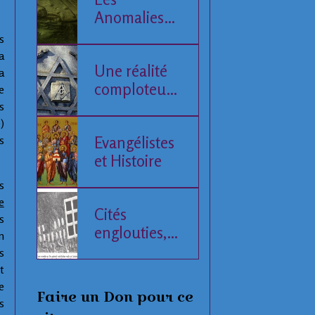
Anomalies
de la Mer
s
Baltique
a
Une réalité
a
comploteuse
e
de l'Histoire
s
humaine
)
Evangélistes
s
et Histoire
s
e
Cités
s
englouties,
n
données
s
compilées
t
e
Faire un Don pour ce
s