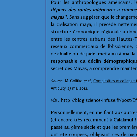
Pour les anthropologues américains, 
dépens des routes intérieures a comme
mayas
". Sans suggérer que le changemen
la civilisation maya, il précède nette
structure économique régionale a donc 
entre les centres urbains des Hautes-Te
réseaux commerciaux de l'obsidienne, 
de
chaille
ou de
jade
,
met ainsi à mal l
responsable du déclin démographique
secret des Mayas, à comprendre mainte
Source :
M. Golitko
et al.
,
Complexities of collapse: 
Antiquity, 23 mai 2012.
via
: http://blog.science-infuse.fr/post
Personnellement, en me fiant aux autres
(et encore très récemment à
Calakmul
!
passé au 9ème siècle et que les premièr
ont été coupées, obligeant ces dernièr