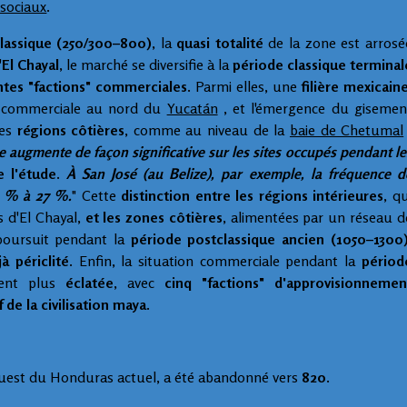
 sociaux
.
lassique (250/300–800)
, la
quasi totalité
de la zone est arrosé
'
El Chayal
, le marché se diversifie à la
période classique terminal
ntes "factions" commerciales
. Parmi elles, une
filière mexicain
e commerciale au nord du
Yucatán
, et l'émergence du gisemen
les
régions côtières
, comme au niveau de la
baie de Chetumal
 augmente de façon significative sur les sites occupés pendant le
e l'étude.
À San José (au Belize), par exemple, la fréquence d
3 % à 27 %.
" Cette
distinction entre les régions intérieures
, qu
 d'El Chayal,
et les zones côtières
, alimentées par un réseau d
 poursuit pendant la
période postclassique ancien (1050–1300
jà périclité
. Enfin, la situation commerciale pendant la
périod
ent plus
éclatée
, avec
cinq "factions" d'approvisionnemen
f de la civilisation maya
.
l'ouest du Honduras actuel, a été abandonné vers
820
.