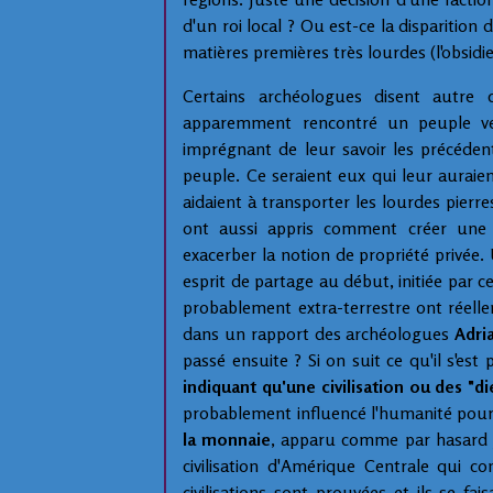
d'un roi local ? Ou est-ce la disparitio
matières premières très lourdes (l'obsid
Certains archéologues disent autre 
apparemment rencontré un peuple ven
imprégnant de leur savoir les précédent
peuple. Ce seraient eux qui leur auraien
aidaient à transporter les lourdes pierre
ont aussi appris comment créer une
exacerber la notion de propriété privée.
esprit de partage au début, initiée par c
probablement extra-terrestre ont réellem
dans un rapport des archéologues
Adri
passé ensuite ? Si on suit ce qu'il s'es
indiquant qu'une civilisation ou des "d
probablement influencé l'humanité pou
la monnaie
, apparu comme par hasard j
civilisation d'Amérique Centrale qui co
civilisations sont prouvées et ils se fa