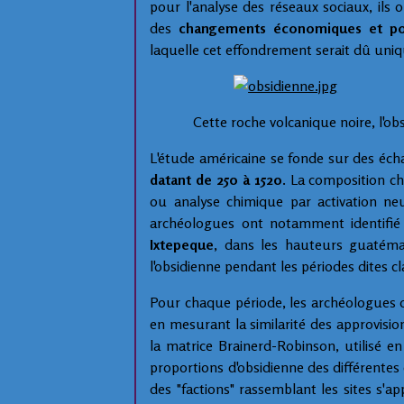
pour l'analyse des réseaux sociaux, ils o
des
changements économiques et pol
laquelle cet effondrement serait dû un
Cette roche volcanique noire, l'obs
L'étude américaine se fonde sur des éch
datant de 250 à 1520
. La composition c
ou analyse chimique par activation ne
archéologues ont notamment identifié
Ixtepeque
, dans les hauteurs guatéma
l'obsidienne pendant les périodes dites c
Pour chaque période, les archéologues on
en mesurant la similarité des approvision
la matrice Brainerd-Robinson, utilisé 
proportions d'obsidienne des différentes c
des "factions" rassemblant les sites s'