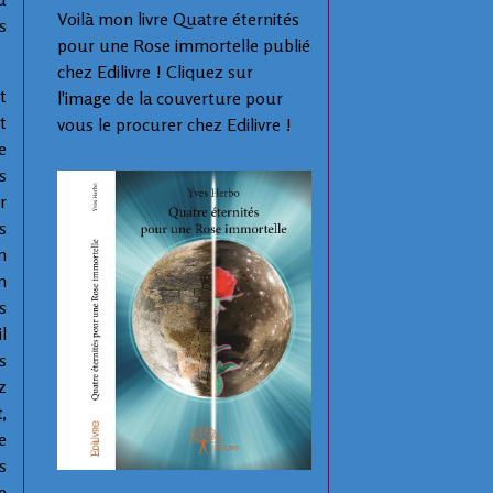
Voilà mon livre Quatre éternités
s
pour une Rose immortelle publié
chez Edilivre ! Cliquez sur
t
l'image de la couverture pour
t
vous le procurer chez Edilivre !
e
s
r
s
n
n
s
l
s
z
,
e
s
e