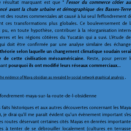
le résultat marquant est que "
l'essor du commerce côtier au
ncé avant la chute urbaine et démographique des Basses-Terre
t des routes commerciales ait causé à lui seul l'effondrement d
ment ces transformations plus globales. Ce bouleversement de l
pu, en toute hypothèse, contribuer à la réorganisation intern
rres et les régions côtières du Yucatán qui a suvi. L'étude de
qui doit être confirmée par une analyse similaire des échange
a théorie selon laquelle un changement climatique soudain serai
 de cette civilisation mésoaméricaine
. Reste, pour percer l
nant
pourquoi ils ont modifié leurs réseaux commerciaux...
the evidence of Maya obsidian as revealed by social network graphical analysis
,
/Effondrement-maya-sur-la-route-de-l-obsidienne
 faits historiques et aux autres découvertes concernant les Maya
), je dirai qu'il me paraît évident qu'un évènement important s'es
es routes déservant certaines cités Mayas en denrées importante
es à tenter de se débrouiller localement (cultures en terrasse