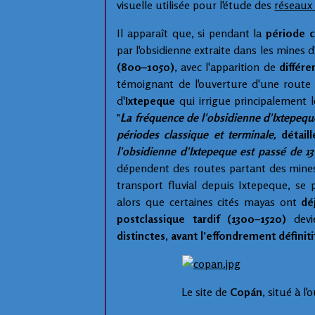
visuelle utilisée pour l'étude des
réseaux
Il apparaît que, si pendant la
période c
par l'obsidienne extraite dans les mines d
(800–1050)
, avec l'apparition de
différe
témoignant de l'ouverture d'une rout
d'
Ixtepeque
qui irrigue principalement 
"
La fréquence de l'obsidienne d'Ixtepeque
périodes classique et terminale,
détaill
l'obsidienne d'Ixtepeque est passé de 1
dépendent des routes partant des mines
transport fluvial depuis Ixtepeque, se
alors que certaines cités mayas ont
dé
postclassique tardif (1300–1520)
devi
distinctes, avant l'effondrement définiti
Le site de
Copán
, situé à 