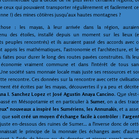
n de ceux qui pouvaient transporter régulièrement et facilement ce
ienne !) des mines côtières jusqu'aux hautes montagnes ?
chose : les mayas, à leur arrivée dans la région, auraien
u des étoiles, installé depuis un moment sur les lieux (e
s peuples rencontrés) et ils auraient passé des accords avec c
t appris les mathématiques, l'astronomie et l'architecture, et le
s faites pour durer le long des routes pavées construites. Ils leu
 économie vraiment commune et dans l'intérêt de tous san
 Une société sans monnaie locale mais juste ses ressources et so
ette rencontre. Ces données sur la rencontre avec cette civilisatio
ent été écrites par les mayas, découvertes il y a peu et décrite
ana I. Sanchez Lopez
et
José Agustin Anaya Cancino
. Que s'est-i
t passé en Mésopotamie et en particulier à
Sumer,
on a des trace
ieux" nouveaux a inspiré les Sumériens, les Annunakis
, et a asse
r que
soit créé un moyen d'échange facile à contrôler : l'argent
uste en-dessous des ruines de Sumer... a l'inverse donc de cett
nnaissait le principe de la monnaie (les échanges avec d'autre
isaient à l'aide de bijoux ou de denrées et pierres rares) mais n