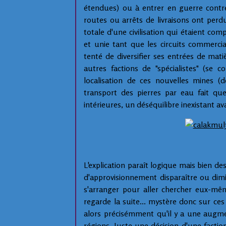
étendues) ou à entrer en guerre contre
routes ou arrêts de livraisons ont perd
totale d'une civilisation qui étaient com
et unie tant que les circuits commercia
tenté de diversifier ses entrées de mati
autres factions de "spécialistes" (se
localisation de ces nouvelles mines (d
transport des pierres par eau fait que
intérieures, un déséquilibre inexistant av
L'explication paraît logique mais bien d
d'approvisionnement disparaître ou dimi
s'arranger pour aller chercher eux-même
regarde la suite... mystère donc sur ce
alors précisémment qu'il y a une augmen
régions. Juste une décision d'une factio