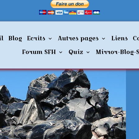
Un monde sans argent 4
il
Blog
Ecrits
Autres pages
Liens
C
Forum SFH
Quiz
Mirror-Blog-