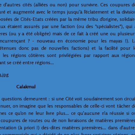
 d'autres cités (alliées ou non) pour survivre. Ces coupures d
uré et augmenté avec le temps jusqu'à l'éclatement et la divisio
posées de Cités-Etats créées par la même tribu d'origine, solidair
ux étaient assurés par une faction (ou des "spécialistes"), qui 
ères (ou y a été obligée) mais de ce fait à créé une ou plusieur
 concurrençant ? - nouveau en économie pour les mayas !). L
étenues donc pas de nouvelles factions) et la facilité pour l
 les régions côtières sont privilégiées par rapport aux région
ant se créé entre régions...
Calakmul
es questions demeurent : si une Cité voit soudainement son circui
nuer, on imagine que les responsables de celle-ci vont tâcher d
s ce qu'on ne leur livre plus... ce qu'aucune n'a réussie si o
s coupures de routes ou de non livraisons de matières premières
tation (à priori !) des-dites matières premières... dans d'autre
n commerciale qui a décidé de ne plus livrer certaines régions, o