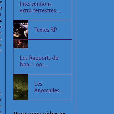
x
Interventions
s
extra-terrestres,
e
Société et
a
Economie
e
Textes RP
s
s
t
e
Les Rapports de
Naar-Loor,
l'Observateur
Les
Anomalies
s
de la Mer
t
Baltique
s
s
Dons pour aider un