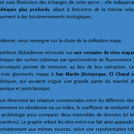
nt suivi l'évolution des échanges de cette pierre : elle indiquerai
itiques plus profonds
, allant à l'encontre de la théorie selo
iquement à des bouleversements écologiques.
idienne, nous renseigne sur la chute de la civilisation maya.
antillons d'obsidienne retrouvés sur
une centaine de sites mayas
himique des roches (obtenue par spectrométrie de fluorescence 
utronique) permet de remonter au lieu de leur extraction. Le
 trois gisements mayas à
San Martín Jilotepeque, El Chayal e
ltèques, qui auraient irrigué une grande partie du marché d
lassique et postclassique.
t déterminé les relations commerciales entre les différents site
nement en obsidienne via un indice, le coefficient de similarité d
en archéologie pour comparer deux ensembles de données (ici le
arrières). Le graphe reliant les sites entre eux fait ainsi apparaîtr
approvisionnant aux mêmes sources, selon une représentation trè