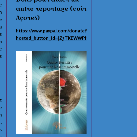
e
autre reportage (voir
n
Açores)
e
a
https://www.paypal.com/donate?
s
hosted_button_id=JZ3TKEWWPHNAS
a
e
s
t
e
n
,
s
u