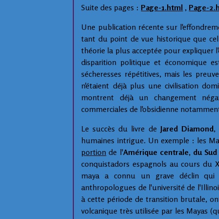
Suite des pages :
Page-1.html
,
Page-2.
Une publication récente sur l'effondreme
tant du point de vue historique que celui
théorie la plus acceptée pour expliquer 
disparition politique et économique es
sécheresses répétitives, mais les preuv
n'étaient déjà plus une civilisation d
montrent déjà un changement négati
commerciales de l'obsidienne notamment
Le succès du livre de
Jared Diamond
,
humaines intrigue. Un exemple : les M
portion
de l'
Amérique centrale, du Sud
conquistadors espagnols au cours du XVIe
maya a connu un grave déclin qui a
anthropologues de l'université de l'Illin
à cette période de transition brutale, o
volcanique très utilisée par les Mayas (qu