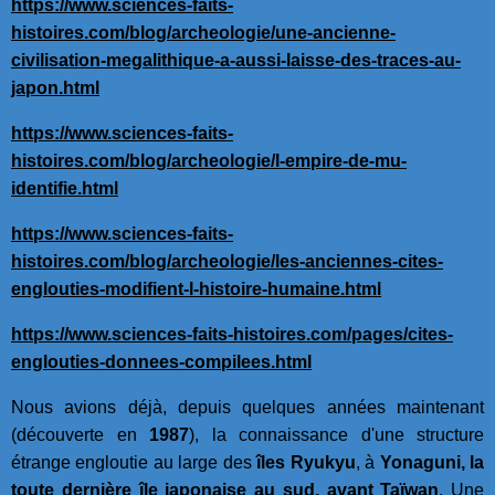
https://www.sciences-faits-
histoires.com/blog/archeologie/une-ancienne-
civilisation-megalithique-a-aussi-laisse-des-traces-au-
japon.html
https://www.sciences-faits-
histoires.com/blog/archeologie/l-empire-de-mu-
identifie.html
https://www.sciences-faits-
histoires.com/blog/archeologie/les-anciennes-cites-
englouties-modifient-l-histoire-humaine.html
https://www.sciences-faits-histoires.com/pages/cites-
englouties-donnees-compilees.html
Nous avions déjà, depuis quelques années maintenant
(découverte en
1987
), la connaissance d'une structure
étrange engloutie au large des
îles Ryukyu
, à
Yonaguni, la
toute dernière île japonaise au sud, avant Taïwan
. Une