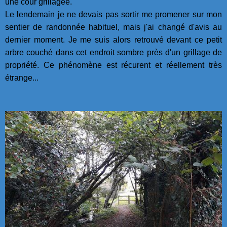
une cour grillagée.
Le lendemain je ne devais pas sortir me promener sur mon
sentier de randonnée habituel, mais j'ai changé d'avis au
dernier moment. Je me suis alors retrouvé devant ce petit
arbre couché dans cet endroit sombre près d'un grillage de
propriété. Ce phénomène est récurent et réellement très
étrange...