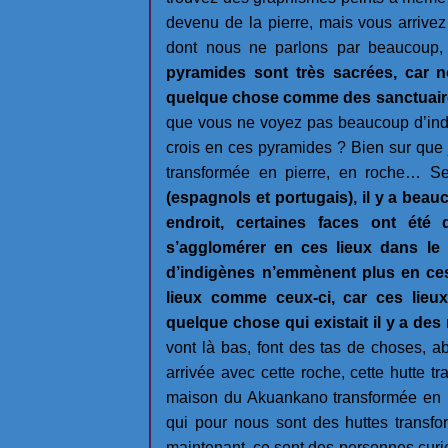
devenu de la pierre, mais vous arrive
dont nous ne parlons par beaucoup
pyramides sont très sacrées, car no
quelque chose comme des sanctuaire
que vous ne voyez pas beaucoup d’indi
crois en ces pyramides ? Bien sur que j
transformée en pierre, en roche… S
(espagnols et portugais), il y a beauc
endroit, certaines faces ont été d
s’agglomérer en ces lieux dans le 
d’indigènes n’emmènent plus en ces
lieux comme ceux-ci, car ces lie
quelque chose qui existait il y a des 
vont là bas, font des tas de choses, a
arrivée avec cette roche, cette hutte t
maison du Akuankano transformée en r
qui pour nous sont des huttes transfor
maintenant, ce sont des personnes curie