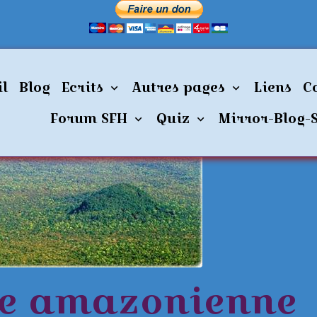
: Une amazonienne parle des pyramides du Xingu
il
Blog
Ecrits
Autres pages
Liens
C
Forum SFH
Quiz
Mirror-Blog-
Une amazonienne