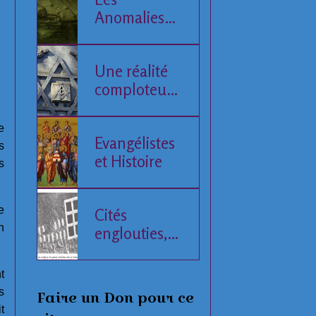
Anomalies
de la Mer
Baltique
Une réalité
comploteuse
de l'Histoire
humaine
e
Evangélistes
s
et Histoire
s
e
Cités
n
englouties,
données
compilées
t
s
Faire un Don pour ce
t