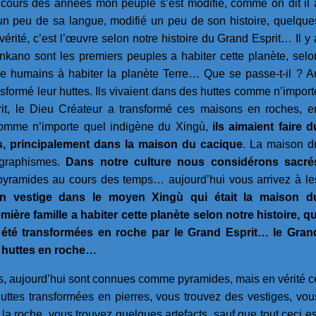
 cours des années mon peuple s’est modifié, comme on dit il 
 un peu de sa langue, modifié un peu de son histoire, quelque
ité, c’est l’œuvre selon notre histoire du Grand Esprit… Il y 
kano sont les premiers peuples a habiter cette planète, selo
tre humains à habiter la planète Terre… Que se passe-t-il ? A
sformé leur huttes. Ils vivaient dans des huttes comme n’import
rit, le Dieu Créateur a transformé ces maisons en roches, e
omme n’importe quel indigène du Xingù,
ils aimaient faire d
es, principalement dans la maison du cacique
. La maison d
 graphismes.
Dans notre culture nous considérons sacré
yramides au cours des temps… aujourd’hui vous arrivez à le
n vestige dans le moyen Xingù qui était la maison d
ière famille a habiter cette planète selon notre histoire, qu
t été transformées en roche par le Grand Esprit… le Gran
s huttes en roche…
s, aujourd’hui sont connues comme pyramides, mais en vérité c
huttes transformées en pierres, vous trouvez des vestiges, vou
 roche, vous trouvez quelques artefacts, sauf que tout ceci es