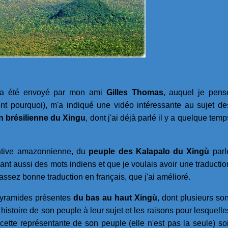
m'a été envoyé par mon ami
Gilles Thomas
, auquel je pens
nt pourquoi), m'a indiqué une vidéo intéressante au sujet de
 brésilienne du Xingu
, dont j'ai déjà parlé il y a quelque temp
native amazonnienne, du
peuple des Kalapalo du Xingù
parl
ant aussi des mots indiens et que je voulais avoir une traductio
assez bonne traduction en français, que j'ai amélioré.
pyramides présentes
du bas au haut Xingù
, dont plusieurs son
istoire de son peuple à leur sujet et les raisons pour lesquelle
 cette représentante de son peuple (elle n'est pas la seule) soi