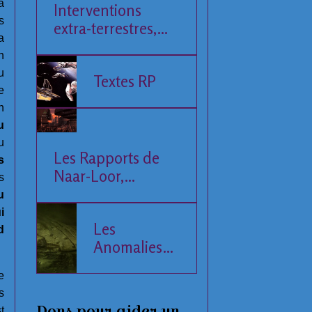
a
Interventions
s
extra-terrestres,
a
Société et
n
Economie
u
Textes RP
e
n
u
u
Les Rapports de
s
Naar-Loor,
s
l'Observateur
u
i
Les
d
Anomalies
de la Mer
e
Baltique
s
Dons pour aider un
t