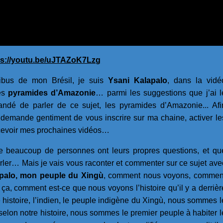
ps://youtu.be/uJTAZoK7Lzg
ribus de mon Brésil, je suis
Ysani Kalapalo
, dans la vidé
des
pyramides d’Amazonie
… parmi les suggestions que j’ai l
ndé de parler de ce sujet, les pyramides d’Amazonie... Afi
 demande gentiment de vous inscrire sur ma chaine, activer le
ecevoir mes prochaines vidéos…
e beaucoup de personnes ont leurs propres questions, et qu
rler… Mais je vais vous raconter et commenter sur ce sujet ave
palo, mon peuple du Xingù
, comment nous voyons, commen
a, comment est-ce que nous voyons l’histoire qu’il y a derrièr
istoire, l’indien, le peuple indigène du Xingù, nous sommes l
 selon notre histoire, nous sommes le premier peuple à habiter l