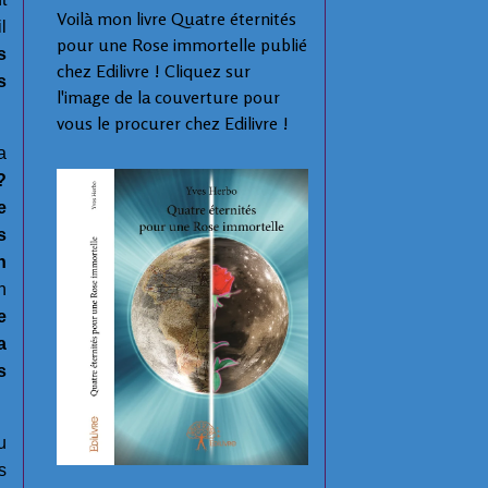
Voilà mon livre Quatre éternités
l
pour une Rose immortelle publié
s
chez Edilivre ! Cliquez sur
s
l'image de la couverture pour
vous le procurer chez Edilivre !
a
?
e
s
n
n
e
a
s
u
s