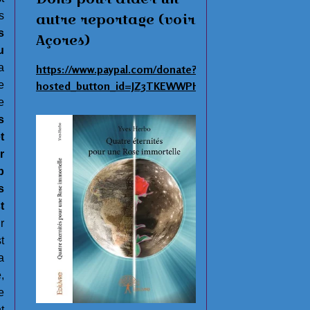
s
autre reportage (voir
s
Açores)
u
a
https://www.paypal.com/donate?
e
hosted_button_id=JZ3TKEWWPHNAS
e
s
t
r
p
s
t
r
t
a
,
e
t