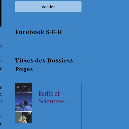
Valider
Facebook S-F-H
o
e
Titres des Dossiers-
n
Pages
s
e
Ecrits et
c
Sciences-
t
Fiction
e
e
e