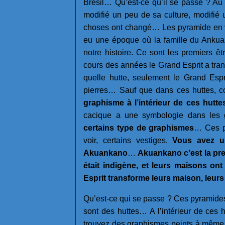
Brésil… Qu’est-ce qu’il se passe ? Au
modifié un peu de sa culture, modifié
choses ont changé… Les pyramide en vér
eu une époque où la famille du Ankuan
notre histoire. Ce sont les premiers ê
cours des années le Grand Esprit a tran
quelle hutte, seulement le Grand Esp
pierres… Sauf que dans ces huttes, c
graphisme à l’intérieur de ces hutt
cacique a une symbologie dans les
certains type de graphismes
… Ces p
voir, certains vestiges.
Vous avez u
Akuankano
…
Akuankano c’est la prem
était indigène, et leurs maisons on
Esprit transforme leurs maison, leur
Qu’est-ce qui se passe ? Ces pyramide
sont des huttes… A l’intérieur de ces 
trouvez des graphismes peints à même la