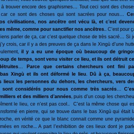
z à trouver encore des graphismes… Tout ceci sont des chose
, car ce sont des choses qui sont sacrées pour nous…
Ce
s civilisations, nos ancêtre ont vécu là, et c’est deven
s même, comme pour sanctifier nos ancêtres
.. C’est pour ç
ens parler de ça, car c’est quelque chose de très sacré… Si j
’y crois, car il y a des preuves de ça dans le Xingù d’une hutt
eulement,
il y a eu une époque où beaucoup de gringo
oup de temps, sont venu visiter ce lieu, et ils ont détruit ce
étruites
…
Parce que certains chercheurs ont fini pa
bas Xingù et ils ont déformé le lieu
.
Dû à ça, beaucou
 lieux les personnes du dehors, les chercheurs, vers de
ux sont considérés pour nous comme très sacrés
…
C’es
milliers et des milliers d’années
, puis d’un coup les chercheu
bîment le lieu, ce n’est pas cool.. C’est la même chose qui es
ransformé en pierre, qui se trouve dans le bas Xingù qui était l
oche, en vérité ce que le blanc connait comme une pyramide
mées en roche... A part l’exhibition de ces lieux dont je parl
uses qui veulent connaitre le lieu de près, et beaucoup finissen