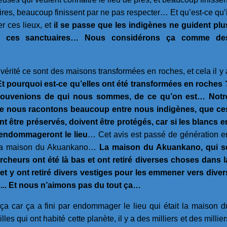
ires, beaucoup finissent par ne pas respecter… Et qu’est-ce qu’i
r ces lieux, et
il se passe que les indigènes ne guident plu
ux, ces sanctuaires… Nous considérons ça comme de
en vérité ce sont des maisons transformées en roches, et cela il y 
t pourquoi est-ce qu’elles ont été transformées en roches 
ouvenions de qui nous sommes, de ce qu’on est… Notr
e que nous racontons beaucoup entre nous indigènes, que ce
 être préservés, doivent être protégés, car si les blancs e
 endommageront le lieu
… Cet avis est passé de génération e
ec la maison du Akuankano…
La maison du Akuankano, qui s
cheurs ont été là bas et ont retiré diverses choses dans l
, et y ont retiré divers vestiges pour les emmener vers diver
s... Et nous n’aimons pas du tout ça…
ça car ça a fini par endommager le lieu qui était la maison d
es qui ont habité cette planète, il y a des milliers et des millier