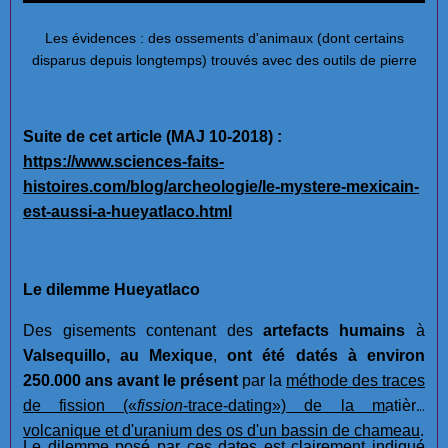
Les évidences : des ossements d'animaux (dont certains
disparus depuis longtemps) trouvés avec des outils de pierre
Suite de cet article (MAJ 10-2018) :
https://www.sciences-faits-
histoires.com/blog/archeologie/le-mystere-mexicain-
est-aussi-a-hueyatlaco.html
Le dilemme Hueyatlaco
Des gisements contenant des
artefacts humains
à
Valsequillo, au Mexique
,
ont été datés à environ
250.000 ans avant le présent
par la
méthode des traces
de fission
(«
fission
-trace-dating»)
de la matière
volcanique et d'uranium des os d'un bassin de chameau
.
Le dilemme posé par ces dates est clairement indiqué