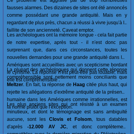
Ce problème est aggravé par de trop nombreuses
fausses alarmes. Des dizaines de sites ont été annoncés
comme possédant une grande antiquité. Mais en y
regardant de plus près, chacun a réussi à vivre jusqu'à la
faillite de son ancienneté. Caveat emptor.
Les archéologues ont la mémoire longue - cela fait partie
de notre expertise, après tout - il n'est donc pas
surprenant que, dans ces circonstances, toutes les
nouvelles demandes pour une grande antiquité dans les
Amériques sont accueillies avec un scepticisme bordant
La plupart des archéologues qui donnent cette réponse
le cynisme. La réponse n'est peut-être pas louable, mais
compréhensible sont nettement moins conciliants que
elle est compréhensible .
Meltzer
. En fait, la réponse de
Haag
citée plus haut, qui
rejette les allégations d'extrême antiquité de la présence
humaine dans les Amériques comme irrationnelles, est
Les plus anciens sites qui ont résisté à un examen
la norme plutôt que l'exception.
minutieux, et dont le témoignage est sans ambiguïté
aucune, sont les
Clovis et Folsom
, tous datables
d'après
-12.000 AV JC
, et donc complètement