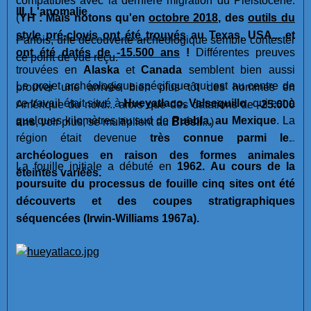
compatibles avec la dernière migration du Pléistocène.
III. L'anomalie
(
YH : Mais notons qu'en
octobre 2018
, des
outils du
style pré-clovis ont été trouvés
au Texas, USA... et
Parfois, une découverte archéologique semble contester
ont été datés de -15.500 ans
!
Différentes preuves
ce point de vue reçu.
trouvées en
Alaska
et
Canada
semblent bien aussi
Le projet archéologique spécifique qui est au centre de
prouver une arrivée bien plus tôt des hommes en
ce travail était situé à
Hueyatlaco, Valsequillo
, qui est à
Amérique du nord... alors que des datations de
-25.000
quelques kilomètres au sud de
Puebla, au Mexique
. La
ans
, voir plus, se multiplient au
Brésil
...)
région était devenue
très connue parmi les
archéologues en raison des formes animales
La fouille initiale a débuté en
1962. Au cours de la
éteintes variées.
poursuite du processus de fouille cinq sites ont été
découverts et des coupes stratigraphiques
séquencées (Irwin-Williams 1967a).