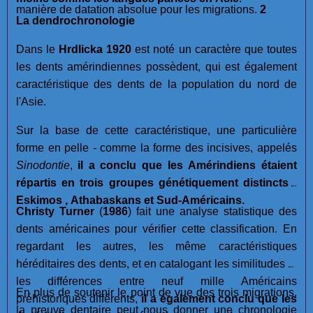
manière de datation absolue pour les migrations.
2
La dendrochronologie
Dans le
Hrdlicka 1920
est noté un caractère que toutes
les dents amérindiennes possèdent, qui est également
caractéristique des dents de la population du nord de
l'Asie.
Sur la base de cette caractéristique, une particulière
forme en pelle - comme la forme des incisives, appelés
Sinodontie
,
il a conclu que les Amérindiens étaient
répartis en trois groupes génétiquement distincts :
Eskimos , Athabaskans et Sud-Américains.
Christy Turner
(
1986
) fait une analyse statistique des
dents américaines pour vérifier cette classification. En
regardant les autres, les même caractéristiques
héréditaires des dents, et en catalogant les similitudes et
les différences entre neuf mille Américains
En plus de soutenir le point de vue des trois migrations,
préhistoriques différents,
il a également conclu que les
la preuve dentaire peut nous donner une chronologie