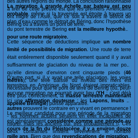
des autres régions du monde. La conclusion raisonnable
La migration à grande échelle par bateau est
peu
à tirer de cette preuve est que les premiers Américains
probable
, même si la traversée est étroite à travers un
ont migré de l'Asie, que ce soit à travers le détroit de
plan d'eau comme le détroit de Béring, donc l'hypothèse
Béring ou à travers un pont de terre.
du pont terrestre de Bering
est la meilleure hypothèse
pour une route migratoire.
Cette séquence de déductions implique
un nombre
limité de possibilités de migration
. Une route de terre
était entièrement disponible seulement quand il y avait
suffisamment de glaciation du niveau de la mer pour
qu'elle diminue d'environ cent cinquante pieds (
46
D'autre part, si il y avait une telle glaciation, les voies
mètres
), une telle baisse du niveau des mers est
terrestres en Amérique du Nord étaient impraticables,
nécessaire pour que le pont de terre de Béring (ou, peut-
aucune migration ne pourrait avoir lieu (
YH
: c'est déjà
être plus correctement, la
masse terrestre maintenant
ici une
affirmation douteuse
: les
Lapons, Inuits
et
appelée Béringie
) puisse apparaître.
autres
prouvent le contraire en y vivant en permanence !
Le meilleur candidat pour une période de la migration
-
les hommes actuels seraient en effet incapables de
est généralement
considérée comme une période au
migrer, mais les anciens oui, très probablement !
). Ces
cours de la fin du Pléistocène, il y a environ douze
deux contraintes limitent sévèrement le nombre
mille ans
. Bien que des
revendications de migrations