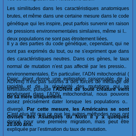
Les similitudes dans les caractéristiques anatomiques
brutes, et même dans une certaine mesure dans le code
génétique qui les inspire, peut parfois survenir en raison
de pressions environnementales similaires, même si les
deux populations ne sont pas étroitement liées.
Il y a des parties du code génétique, cependant, qui ne
sont pas exprimés du tout, ou ne s'expriment que dans
des caractéristiques neutres. Dans ces gènes, le taux
normal de mutation n'est pas affecté par les pressions
environnementales. En particulier, l'ADN mitochondrial (
Donc, étant donné une estimation raisonnable de la
ADNmt) n'est pas soumis à des forces de mélange de
rapidité et de la régularité des mutations qui se
fertilisation, puisque
l'ADNmt de toute créature vient
produisent dans l'ADN mitochondrial, nous pouvons
de sa mère uniquement.
assez précisément dater lorsque les populations ont
divergé.
Par cette mesure, les Américains se sont
C'est plus tôt que ce que les autres méthodes nous ont
divisés des Asiatiques du Nord il y a quelques
donné pour une première migration, mais peut être
20.000 ans.
expliquée par l'estimation du taux de mutation.