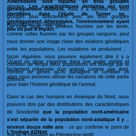
Amérindiens sont répartis en trois groupes
absolue.
Les caractéristiques dentaires qui sont
génétiquement distincts,
mais il a identifié les trois
identifiées dans l'étude de Turner sont
groupes plus directement avec les trois groupes
génétiquement déterminées, l'environnement ayant
linguistiques de Greenberg.
De cette façon, les preuves fournies par les dents,
peu ou pas d'impact.
comme celles fournies par les groupes sanguins, peut
nous donner une image claire des relations génétiques
entre les populations. Les mutations se produisent de
façon régulière, nous pouvons également dire il y a
Quand un gène s'exprime dans une partie visible et
combien de temps deux populations ont divergé par le
facilement préservée d'un animal, comme une dent,
nombre de gènes qu'ils partagent et combien ils
alors nous pouvons utiliser les variations de cette partie
diffèrent.
pour dater l'histoire génétique de l'animal.
Dans le cas des humains en Amérique du Nord, nous
pouvons dire par des distributions des caractéristiques
de Sinodontie
que la population nord-américaine
s'est séparée de la population nord-asiatique il y a
environ douze mille ans
- ce qui confirme le point de
L'horloge ADNmt
vue de la migration au Pléistocène tardif.