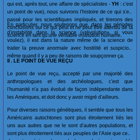
qui est, après tout, une affaire de spécialistes -
YH
: c'est
un point de vue), nous suivrons l'histoire de ce qui s'est
passé pour les scientifiques impliqués, et tirerons des
En particulier, nous soutenons que, dans les périodes
conclusions sur ce qui peut et ne peut être attendu de la
d'instabilité dans la science («révolution», si vous
science en tant qu'une véritable institution humaine.
voulez), il est dans la nature même de la science de
traiter la preuve anormale avec hostilité et suspicion,
même quand il y a peu de raisons de soupçonner ça.
II . LE POINT DE VUE REÇU
Le point de vue reçu, accepté par une majorité des
anthropologues et des archéologues, c'est que
l'humanité n'a pas évolué de façon indépendante dans
les Amériques, et doit donc y avoir migré d'ailleurs.
Pour diverses raisons génétiques, il semble que tous les
Américains autochtones sont plus étroitement liés les
uns aux autres que ne le sont d'autres populations, et
sont plus étroitement liés aux peuples de l'Asie que ceux