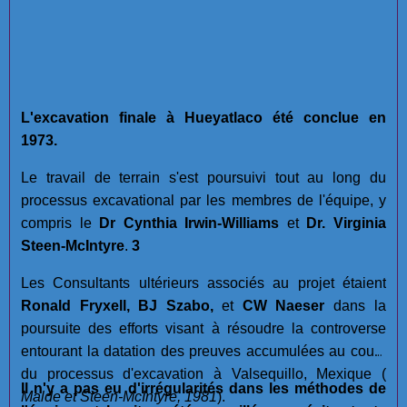
L'excavation finale à Hueyatlaco été conclue en
1973.
Le travail de terrain s'est poursuivi tout au long du
processus excavational par les membres de l'équipe, y
compris le
Dr Cynthia Irwin-Williams
et
Dr. Virginia
Steen-McIntyre
.
3
Les Consultants ultérieurs associés au projet étaient
Ronald Fryxell, BJ Szabo,
et
CW Naeser
dans la
poursuite des efforts visant à résoudre la controverse
entourant la datation des preuves accumulées au cours
du processus d'excavation à Valsequillo, Mexique (
Il n'y a pas eu d'irrégularités dans les méthodes de
Malde et Steen-McIntyre, 1981
).