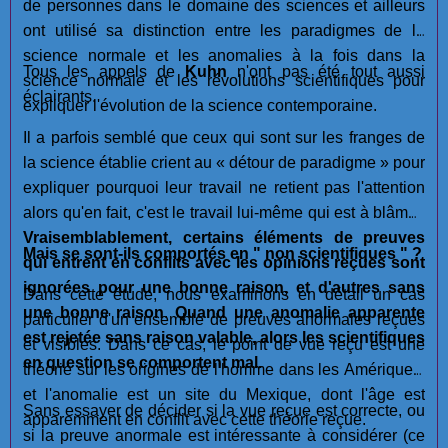
de personnes dans le domaine des sciences et ailleurs
ont utilisé sa distinction entre les paradigmes de la
science normale et les anomalies à la fois dans la
Tous les appels de
Kuhn
n'ont pas été tout aussi
science normale et les révolutions scientifiques pour
éclairants.
expliquer l'évolution de la science contemporaine.
Il a parfois semblé que ceux qui sont sur les franges de
la science établie crient au « détour de paradigme » pour
expliquer pourquoi leur travail ne retient pas l'attention
alors qu'en fait, c'est le travail lui-même qui est à blâmer.
Vraisemblablement, certains éléments de preuves
Mais se sont-ils comportés en " non scientifiques " ?
qui entrent en conflits avec les opinions reçues sont
ignorées pour une bonne raison, et d'autres sans
Dans cette étude, nous examinons en détail un cas
une bonne raison
.
Quand une anomalie apparente
particulier d'un ensemble de preuves anormales reçues
est rejetée sans raison valable, alors les scientifiques
et visibles. Dans ce cas, le point de vue reçu est une
en question se comportent mal.
théorie sur les origines de l'homme dans les Amériques,
et l'anomalie est un site du Mexique, dont l'âge est
Sans essayer de décider si la vue reçue est correcte, ou
apparemment en conflit avec cette théorie reçue.
si la preuve anormale est intéressante à considérer (ce