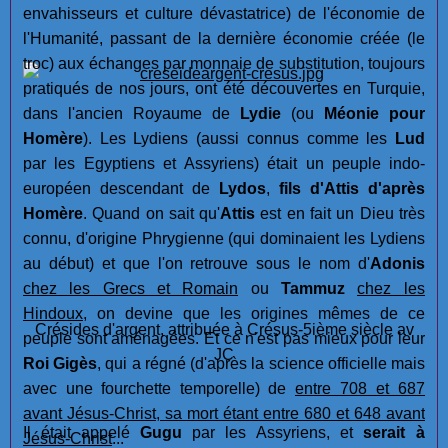
envahisseurs et culture dévastatrice) de l'économie de
l'Humanité, passant de la dernière économie créée (le
troc) aux échanges par monnaie de substitution, toujours
pratiqués de nos jours, ont été découvertes en Turquie,
dans l'ancien Royaume de
Lydie
(ou
Méonie pour
Homère
). Les Lydiens (aussi connus comme les
Lud
par les Egyptiens et Assyriens) était un peuple indo-
européen descendant de
Lydos
,
fils d'Attis d'après
Homère
. Quand on sait qu'
Attis
est en fait un Dieu très
connu, d'origine Phrygienne (qui dominaient les Lydiens
au début) et que l'on retrouve sous le nom d'
Adonis
chez les Grecs et Romain
ou
Tammuz
chez les
Hindoux
, on devine que les origines mêmes de ce
Crésides d'argent, attribuée à Crésus-5ième siècle av
peuple sont aménagées. Et ce n'est pas mieux pour leur
JC
Roi Gigès
, qui a régné (d'après la science officielle mais
avec une fourchette temporelle) de
entre 708 et 687
avant Jésus-Christ, sa mort étant entre 680 et 648 avant
Il était appelé
Gugu
par les Assyriens, et
serait à
Jésus-Christ
...