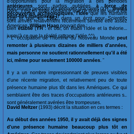
d'opportunités pour la migration à des périodes
antérieures
sont parfois publiées
à force de
spécifiques pendant les périodes glaciaires (YH :
limites
Donc, c'est en toute confiance que ce point de vue a été
découvertes archéologiques
,
l'idée
que les humains
peut-être imaginaires !
)
jugé et que, en
1962
, dans un écrit pour
Scientific
sont arrivés relativement récemment semble être assez
American
,
William Haag
pouvait dire :
bien
établie
(
YH
: et oui, on établi l'idée et la théorie...
jusqu'à ce que la réalité rattrape l'idée ^^).
" L' occupation de l'homme du Nouveau Monde
peut
remonter à plusieurs dizaines de milliers d'années,
mais personne ne soutient rationnellement qu'il a été
ici, même pour seulement 100000 années
. "
Il y a un nombre impressionnant de preuves visibles
d'une récente migration, et relativement peu de toute
présence humaine plus tôt dans les Amériques. Ce qui
semblaient être des traces d'occupations antérieures se
sont généralement avérées être trompeuses.
David Meltzer
(1993) décrit la situation en ces termes :
Au début des années 1950, il y avait déjà des signes
d'une présence humaine beaucoup plus tôt en