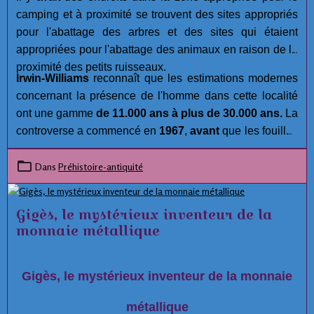
camping et à proximité se trouvent des sites appropriés
pour l'abattage des arbres et des sites qui étaient
appropriées pour l'abattage des animaux en raison de la
proximité des petits ruisseaux.
Irwin-Williams
reconnaît que les estimations modernes
concernant la présence de l'homme dans cette localité
ont une gamme
de 11.000 ans à plus de 30.000 ans.
La
controverse a commencé en
1967
,
avant
que les fouilles
aient été réalisées. Malgré les efforts approfondis et la
compétence des membres de l'équipe archéologiques à
Dans
Préhistoire-antiquité
Hueyatlaco,
Jose L. Lorenzo
, Directeur de la
Préhistoire à l'Instituto Nacional de Antropología e
Gigès, le mystérieux inventeur de la
Historia, a lancé plusieurs allégations concernant
monnaie métallique
l'intégrité du projet à
Hueyatlaco, El Horno, et
Tecacaxco
( communément appelé Valsequillo). :
Gigès, le mystérieux inventeur de la monnaie
métallique