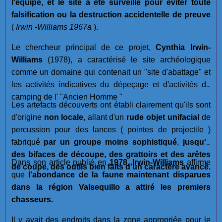
l'équipe, et le site a été surveillé pour éviter toute
falsification ou la destruction accidentelle de preuve
(
Irwin -Williams 1967a
).
Le chercheur principal de ce projet,
Cynthia Irwin-
Williams
(1978), a caractérisé le site archéologique
comme un domaine qui contenait un "site d'abattage" et
les activités indicatives du dépeçage et d'activités de
camping de l' "Ancien Homme "
Les artefacts découverts ont établi clairement qu'ils sont
d'origine
non locale
, allant d'un
rude objet unifacial
de
percussion pour des lances ( pointes de projectile )
fabriqué
par un groupe moins sophistiqué
,
jusqu'à
des bifaces de découpe, des grattoirs et des arêtes
Dans son article publié en
1978
,
Irwin-Williams
affirme
de coupe, des outils bien faits d'un caractère avancé.
que
l'abondance de la faune maintenant disparues
dans la région Valsequillo a attiré les premiers
chasseurs.
Il y avait des endroits dans la zone appropriée pour le