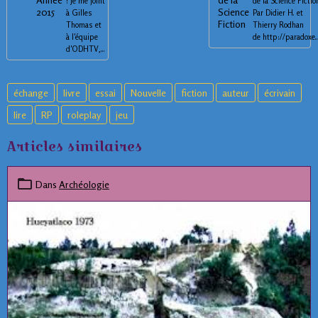
! Je me joint
de la Science Fictio
à Gilles
Par Didier H. et
Thomas et
Thierry Rodhan
à l'équipe
de http://paradoxe...
d'ODHTV,...
échange
livre
essai
Nouvelle
fiction
auteur
écrivain
lire
RP
roleplay
jeu
Articles similaires
Dans
Archéologie