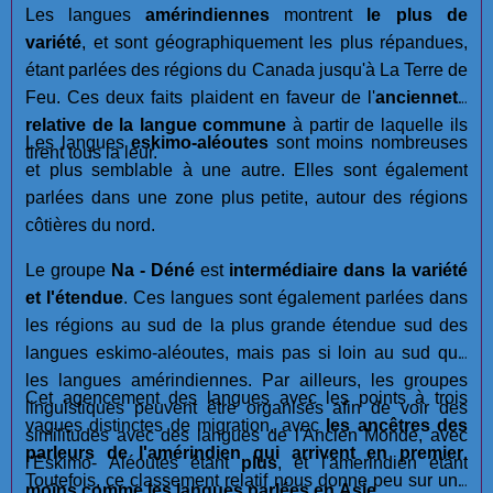
Les langues
amérindiennes
montrent
le plus de
variété
, et sont géographiquement les plus répandues,
étant parlées des régions du Canada jusqu'à La Terre de
Feu. Ces deux faits plaident en faveur de l'
ancienneté
relative de la langue commune
à partir de laquelle ils
Les langues
eskimo-aléoutes
sont moins nombreuses
tirent tous la leur.
et plus semblable à une autre. Elles sont également
parlées dans une zone plus petite, autour des régions
côtières du nord.
Le groupe
Na - Déné
est
intermédiaire dans la variété
et l'étendue
. Ces langues sont également parlées dans
les régions au sud de la plus grande étendue sud des
langues eskimo-aléoutes, mais pas si loin au sud que
les langues amérindiennes. Par ailleurs, les groupes
Cet agencement des langues avec les points à trois
linguistiques peuvent être organisés afin de voir des
vagues distinctes de migration, avec
les ancêtres des
similitudes avec des langues de l'Ancien Monde, avec
parleurs de l'amérindien qui arrivent en premier
.
l'Eskimo- Aléoutes êtant
plus
, et l'amerindien étant
Toutefois, ce classement relatif nous donne peu sur une
moins
comme les langues parlées en Asie
.