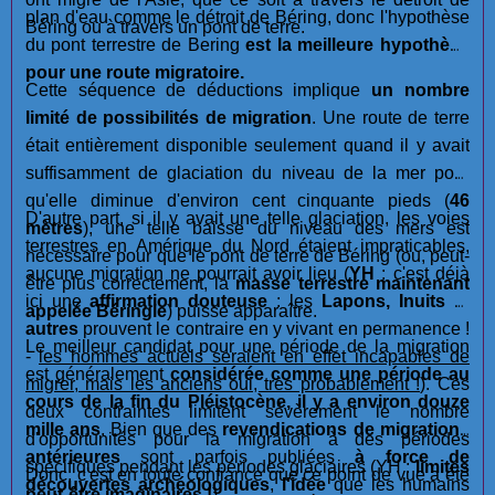
plan d'eau comme le détroit de Béring, donc l'hypothèse
Béring ou à travers un pont de terre.
du pont terrestre de Bering
est la meilleure hypothèse
pour une route migratoire.
Cette séquence de déductions implique
un nombre
limité de possibilités de migration
. Une route de terre
était entièrement disponible seulement quand il y avait
suffisamment de glaciation du niveau de la mer pour
qu'elle diminue d'environ cent cinquante pieds (
46
D'autre part, si il y avait une telle glaciation, les voies
mètres
), une telle baisse du niveau des mers est
terrestres en Amérique du Nord étaient impraticables,
nécessaire pour que le pont de terre de Béring (ou, peut-
aucune migration ne pourrait avoir lieu (
YH
: c'est déjà
être plus correctement, la
masse terrestre maintenant
ici une
affirmation douteuse
: les
Lapons, Inuits
et
appelée Béringie
) puisse apparaître.
autres
prouvent le contraire en y vivant en permanence !
Le meilleur candidat pour une période de la migration
-
les hommes actuels seraient en effet incapables de
est généralement
considérée comme une période au
migrer, mais les anciens oui, très probablement !
). Ces
cours de la fin du Pléistocène, il y a environ douze
deux contraintes limitent sévèrement le nombre
mille ans
. Bien que des
revendications de migrations
d'opportunités pour la migration à des périodes
antérieures
sont parfois publiées
à force de
spécifiques pendant les périodes glaciaires (YH :
limites
Donc, c'est en toute confiance que ce point de vue a été
découvertes archéologiques
,
l'idée
que les humains
peut-être imaginaires !
)