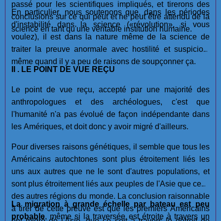
passé pour les scientifiques impliqués, et tirerons des
En particulier, nous soutenons que, dans les périodes
conclusions sur ce qui peut et ne peut être attendu de la
d'instabilité dans la science («révolution», si vous
science en tant qu'une véritable institution humaine.
voulez), il est dans la nature même de la science de
traiter la preuve anormale avec hostilité et suspicion,
même quand il y a peu de raisons de soupçonner ça.
II . LE POINT DE VUE REÇU
Le point de vue reçu, accepté par une majorité des
anthropologues et des archéologues, c'est que
l'humanité n'a pas évolué de façon indépendante dans
les Amériques, et doit donc y avoir migré d'ailleurs.
Pour diverses raisons génétiques, il semble que tous les
Américains autochtones sont plus étroitement liés les
uns aux autres que ne le sont d'autres populations, et
sont plus étroitement liés aux peuples de l'Asie que ceux
des autres régions du monde. La conclusion raisonnable
La migration à grande échelle par bateau est
peu
à tirer de cette preuve est que les premiers Américains
probable
, même si la traversée est étroite à travers un
ont migré de l'Asie, que ce soit à travers le détroit de