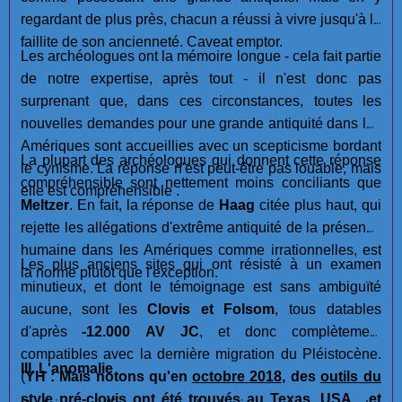
regardant de plus près, chacun a réussi à vivre jusqu'à la
faillite de son ancienneté. Caveat emptor.
Les archéologues ont la mémoire longue - cela fait partie
de notre expertise, après tout - il n'est donc pas
surprenant que, dans ces circonstances, toutes les
nouvelles demandes pour une grande antiquité dans les
Amériques sont accueillies avec un scepticisme bordant
La plupart des archéologues qui donnent cette réponse
le cynisme. La réponse n'est peut-être pas louable, mais
compréhensible sont nettement moins conciliants que
elle est compréhensible .
Meltzer
. En fait, la réponse de
Haag
citée plus haut, qui
rejette les allégations d'extrême antiquité de la présence
humaine dans les Amériques comme irrationnelles, est
Les plus anciens sites qui ont résisté à un examen
la norme plutôt que l'exception.
minutieux, et dont le témoignage est sans ambiguïté
aucune, sont les
Clovis et Folsom
, tous datables
d'après
-12.000 AV JC
, et donc complètement
compatibles avec la dernière migration du Pléistocène.
III. L'anomalie
(
YH : Mais notons qu'en
octobre 2018
, des
outils du
style pré-clovis ont été trouvés
au Texas, USA... et