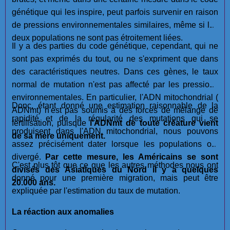
génétique qui les inspire, peut parfois survenir en raison
de pressions environnementales similaires, même si les
deux populations ne sont pas étroitement liées.
Il y a des parties du code génétique, cependant, qui ne
sont pas exprimés du tout, ou ne s'expriment que dans
des caractéristiques neutres. Dans ces gènes, le taux
normal de mutation n'est pas affecté par les pressions
environnementales. En particulier, l'ADN mitochondrial (
Donc, étant donné une estimation raisonnable de la
ADNmt) n'est pas soumis à des forces de mélange de
rapidité et de la régularité des mutations qui se
fertilisation, puisque
l'ADNmt de toute créature vient
produisent dans l'ADN mitochondrial, nous pouvons
de sa mère uniquement.
assez précisément dater lorsque les populations ont
divergé.
Par cette mesure, les Américains se sont
C'est plus tôt que ce que les autres méthodes nous ont
divisés des Asiatiques du Nord il y a quelques
donné pour une première migration, mais peut être
20.000 ans.
expliquée par l'estimation du taux de mutation.
La réaction aux anomalies