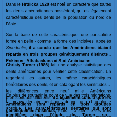
Dans le
Hrdlicka 1920
est noté un caractère que toutes
les dents amérindiennes possèdent, qui est également
caractéristique des dents de la population du nord de
l'Asie.
Sur la base de cette caractéristique, une particulière
forme en pelle - comme la forme des incisives, appelés
Sinodontie
,
il a conclu que les Amérindiens étaient
répartis en trois groupes génétiquement distincts :
Eskimos , Athabaskans et Sud-Américains.
Christy Turner
(
1986
) fait une analyse statistique des
dents américaines pour vérifier cette classification. En
regardant les autres, les même caractéristiques
héréditaires des dents, et en catalogant les similitudes et
les différences entre neuf mille Américains
En plus de soutenir le point de vue des trois migrations,
préhistoriques différents,
il a également conclu que les
la preuve dentaire peut nous donner une chronologie
Amérindiens sont répartis en trois groupes
absolue.
Les caractéristiques dentaires qui sont
génétiquement distincts,
mais il a identifié les trois
identifiées dans l'étude de Turner sont