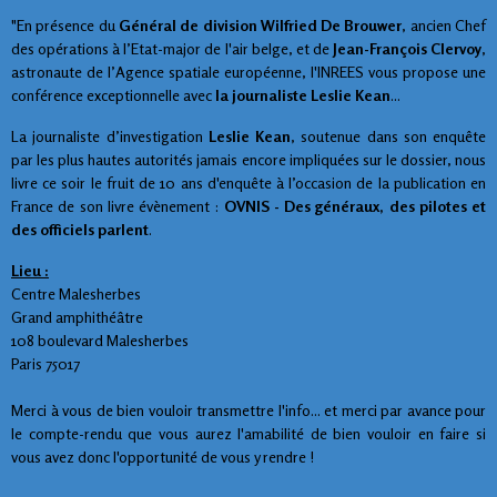
"En présence du
Général de division Wilfried De Brouwer
, ancien Chef
des opérations à l’Etat-major de l'air belge, et de
Jean-François Clervoy
,
astronaute de l’Agence spatiale européenne, l'INREES vous propose une
conférence exceptionnelle avec
la journaliste Leslie Kean
...
La journaliste d’investigation
Leslie Kean
, soutenue dans son enquête
par les plus hautes autorités jamais encore impliquées sur le dossier, nous
livre ce soir le fruit de 10 ans d'enquête à l’occasion de la publication en
France de son livre évènement :
OVNIS - Des généraux, des pilotes et
des officiels parlent
.
Lieu :
Centre Malesherbes
Grand amphithéâtre
108 boulevard Malesher
bes
Paris 75017
Merci à vous de bien vouloir transmettre l'info... et merci par avance pour
le compte-rendu que vous aurez l'amabilité de bien vouloir en faire si
vous avez donc l'opportunité de vous y rendre !