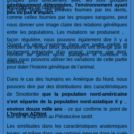
groupes plus directement avec les trois groupes
génétiquement déterminées, l'environnement ayant
linguistiques de Greenberg.
De cette façon, les preuves fournies par les dents,
peu ou pas d'impact.
comme celles fournies par les groupes sanguins, peut
nous donner une image claire des relations génétiques
entre les populations. Les mutations se produisent de
façon régulière, nous pouvons également dire il y a
Quand un gène s'exprime dans une partie visible et
combien de temps deux populations ont divergé par le
facilement préservée d'un animal, comme une dent,
nombre de gènes qu'ils partagent et combien ils
alors nous pouvons utiliser les variations de cette partie
diffèrent.
pour dater l'histoire génétique de l'animal.
Dans le cas des humains en Amérique du Nord, nous
pouvons dire par des distributions des caractéristiques
de Sinodontie
que la population nord-américaine
s'est séparée de la population nord-asiatique il y a
environ douze mille ans
- ce qui confirme le point de
L'horloge ADNmt
vue de la migration au Pléistocène tardif.
Les similitudes dans les caractéristiques anatomiques
brutes, et même dans une certaine mesure dans le code