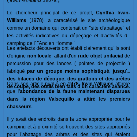
(
Irwin -Williams 1967a
).
Le chercheur principal de ce projet,
Cynthia Irwin-
Williams
(1978), a caractérisé le site archéologique
comme un domaine qui contenait un "site d'abattage" et
les activités indicatives du dépeçage et d'activités de
camping de l' "Ancien Homme "
Les artefacts découverts ont établi clairement qu'ils sont
d'origine
non locale
, allant d'un
rude objet unifacial
de
percussion pour des lances ( pointes de projectile )
fabriqué
par un groupe moins sophistiqué
,
jusqu'à
des bifaces de découpe, des grattoirs et des arêtes
Dans son article publié en
1978
,
Irwin-Williams
affirme
de coupe, des outils bien faits d'un caractère avancé.
que
l'abondance de la faune maintenant disparues
dans la région Valsequillo a attiré les premiers
chasseurs.
Il y avait des endroits dans la zone appropriée pour le
camping et à proximité se trouvent des sites appropriés
pour l'abattage des arbres et des sites qui étaient