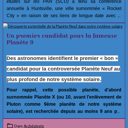
études sur les PAN (SCU)
a tenu sa conférence
annuelle à Huntsville, une ville surnommée « Rocket
City » en raison de ses liens de longue date avec la
recherche aérospatiale.
Un premier candidat pour la fameuse
Planète 9
Des astronomes identifient le premier « bon »
candidat pour la controversée Planète Neuf au
plus profond de notre système solaire.
Pour rappel, cette possible planète, d'abord
surnommée Planète X (ou 10, avant l'enlèvement de
Pluton comme 9ème planète de notre système
solaire), est recherchée depuis au moins 9 ans par
plusieurs astronomes car ce serait la seule
explication possible raisonnable pour expliquer les
Dans
Archéologie