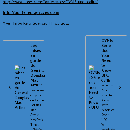
http://www.inrees.com/Conferences/OVNIS-une-realite/
http://odhtv-replay.kazeo.com/
Yves Herbo Relai-Sciences-FH-02-2014
OVNIs :
Les
Série
mises
doc
en
Your
garde
Need
du
to
Général
Know -
Douglas
UFO
Mac
OVNIs :
Arthur
Série doc
Les mises
Your
en garde
Need to
du Général
Know -
Douglas
Votre
Mac
Besoin de
Arthur
Savoir -
New York
UFO
Times
Votre
- Gén&e...
besoin de