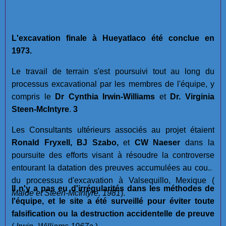
L'excavation finale à Hueyatlaco été conclue en
1973.
Le travail de terrain s'est poursuivi tout au long du
processus excavational par les membres de l'équipe, y
compris le
Dr Cynthia Irwin-Williams
et
Dr. Virginia
Steen-McIntyre
.
3
Les Consultants ultérieurs associés au projet étaient
Ronald Fryxell, BJ Szabo,
et
CW Naeser
dans la
poursuite des efforts visant à résoudre la controverse
entourant la datation des preuves accumulées au cours
du processus d'excavation à Valsequillo, Mexique (
Il n'y a pas eu d'irrégularités dans les méthodes de
Malde et Steen-McIntyre, 1981
).
l'équipe, et le site a été surveillé pour éviter toute
falsification ou la destruction accidentelle de preuve