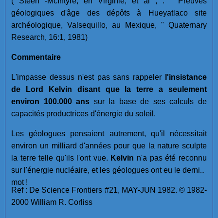
( Steen -McIntyre, en Virginie, et al ; . " Preuves
géologiques d'âge des dépôts à Hueyatlaco site
archéologique, Valsequillo, au Mexique, " Quaternary
Research, 16:1, 1981)
Commentaire
L'impasse dessus n'est pas sans rappeler
l'insistance
de Lord Kelvin disant que la terre a seulement
environ 100.000 ans
sur la base de ses calculs de
capacités productrices d'énergie du soleil.
Les géologues pensaient autrement, qu'il nécessitait
environ un milliard d'années pour que la nature sculpte
la terre telle qu'ils l'ont vue.
Kelvin
n'a pas été reconnu
sur l'énergie nucléaire, et les géologues ont eu le dernier
mot !
Ref : De Science Frontiers #21, MAY-JUN 1982. © 1982-
2000 William R. Corliss