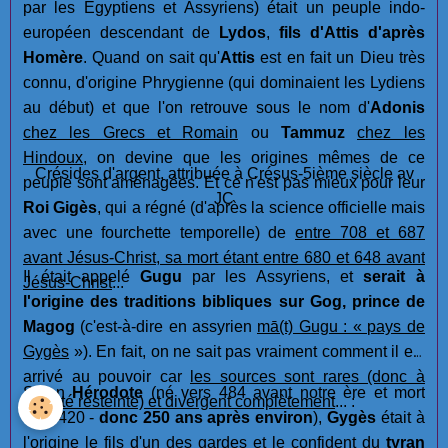
par les Egyptiens et Assyriens) était un peuple indo-
européen descendant de
Lydos
,
fils d'Attis d'après
Homère
. Quand on sait qu'
Attis
est en fait un Dieu très
connu, d'origine Phrygienne (qui dominaient les Lydiens
au début) et que l'on retrouve sous le nom d'
Adonis
chez les Grecs et Romain
ou
Tammuz
chez les
Hindoux
, on devine que les origines mêmes de ce
Crésides d'argent, attribuée à Crésus-5ième siècle av
peuple sont aménagées. Et ce n'est pas mieux pour leur
JC
Roi Gigès
, qui a régné (d'après la science officielle mais
avec une fourchette temporelle) de
entre 708 et 687
avant Jésus-Christ, sa mort étant entre 680 et 648 avant
Il était appelé
Gugu
par les Assyriens, et
serait à
Jésus-Christ
...
l'origine des traditions bibliques sur Gog, prince de
Magog
(c'est-à-dire en assyrien
mā(t) Gugu : « pays de
Gygès
»). En fait, on ne sait pas vraiment comment il est
arrivé au pouvoir car
les sources sont rares (donc à
Selon
Hérodote
(né vers 484 avant notre ère et mort
fiabilité resteinte) et divergent complètement
... :
vers 420 -
donc 250 ans après environ
),
Gygès
était à
l'origine le fils d'un des gardes et le confident du
tyran