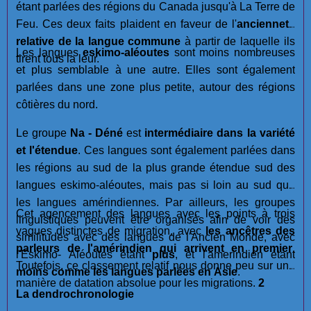
étant parlées des régions du Canada jusqu'à La Terre de
Feu. Ces deux faits plaident en faveur de l'
ancienneté
relative de la langue commune
à partir de laquelle ils
Les langues
eskimo-aléoutes
sont moins nombreuses
tirent tous la leur.
et plus semblable à une autre. Elles sont également
parlées dans une zone plus petite, autour des régions
côtières du nord.
Le groupe
Na - Déné
est
intermédiaire dans la variété
et l'étendue
. Ces langues sont également parlées dans
les régions au sud de la plus grande étendue sud des
langues eskimo-aléoutes, mais pas si loin au sud que
les langues amérindiennes. Par ailleurs, les groupes
Cet agencement des langues avec les points à trois
linguistiques peuvent être organisés afin de voir des
vagues distinctes de migration, avec
les ancêtres des
similitudes avec des langues de l'Ancien Monde, avec
parleurs de l'amérindien qui arrivent en premier
.
l'Eskimo- Aléoutes êtant
plus
, et l'amerindien étant
Toutefois, ce classement relatif nous donne peu sur une
moins
comme les langues parlées en Asie
.
manière de datation absolue pour les migrations.
2
La dendrochronologie