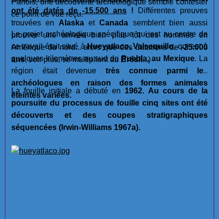
Parfois, une découverte archéologique semble contester
ont été datés de -15.500 ans
!
Différentes preuves
ce point de vue reçu.
trouvées en
Alaska
et
Canada
semblent bien aussi
Le projet archéologique spécifique qui est au centre de
prouver une arrivée bien plus tôt des hommes en
ce travail était situé à
Hueyatlaco, Valsequillo
, qui est à
Amérique du nord... alors que des datations de
-25.000
quelques kilomètres au sud de
Puebla, au Mexique
. La
ans
, voir plus, se multiplient au
Brésil
...)
région était devenue
très connue parmi les
archéologues en raison des formes animales
La fouille initiale a débuté en
1962. Au cours de la
éteintes variées.
poursuite du processus de fouille cinq sites ont été
découverts et des coupes stratigraphiques
séquencées (Irwin-Williams 1967a).