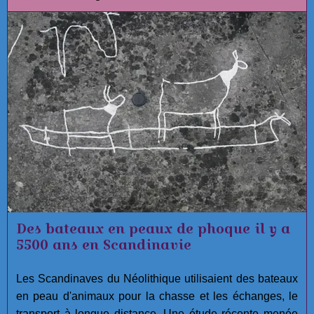
anomalies orbitales de plusieurs mini-planètes
dans
la ceinture de Kuiper, aux confins de notre
système solaire.
Des bateaux en peaux de phoque il y a
5500 ans en Scandinavie
Les Scandinaves du Néolithique utilisaient des bateaux
en peau d'animaux pour la chasse et les échanges, le
transport à longue distance. Une étude récente menée