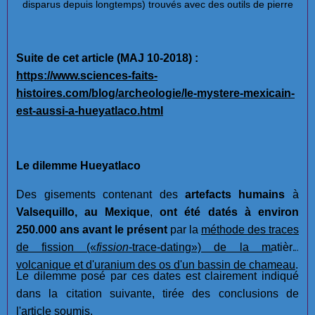
disparus depuis longtemps) trouvés avec des outils de pierre
Suite de cet article (MAJ 10-2018) :
https://www.sciences-faits-
histoires.com/blog/archeologie/le-mystere-mexicain-
est-aussi-a-hueyatlaco.html
Le dilemme Hueyatlaco
Des gisements contenant des
artefacts humains
à
Valsequillo, au Mexique
,
ont été datés à environ
250.000 ans avant le présent
par la
méthode des traces
de fission
(«
fission
-trace-dating»)
de la matière
volcanique et d'uranium des os d'un bassin de chameau
.
Le dilemme posé par ces dates est clairement indiqué
dans la citation suivante, tirée des conclusions de
l'article soumis.