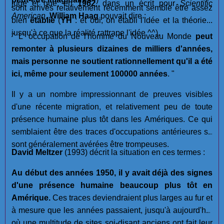
jugé et que, en
1962
, dans un écrit pour
Scientific
sont arrivés relativement récemment semble être assez
American
,
William Haag
pouvait dire :
bien
établie
(
YH
: et oui, on établi l'idée et la théorie...
jusqu'à ce que la réalité rattrape l'idée ^^).
" L' occupation de l'homme du Nouveau Monde
peut
remonter à plusieurs dizaines de milliers d'années,
mais personne ne soutient rationnellement qu'il a été
ici, même pour seulement 100000 années
. "
Il y a un nombre impressionnant de preuves visibles
d'une récente migration, et relativement peu de toute
présence humaine plus tôt dans les Amériques. Ce qui
semblaient être des traces d'occupations antérieures se
sont généralement avérées être trompeuses.
David Meltzer
(1993) décrit la situation en ces termes :
Au début des années 1950, il y avait déjà des signes
d'une présence humaine beaucoup plus tôt en
Amérique.
Ces traces deviendraient plus larges au fur et
à mesure que les années passaient, jusqu'à aujourd'hui
où une multitude de sites soi-disant anciens ont fait leur