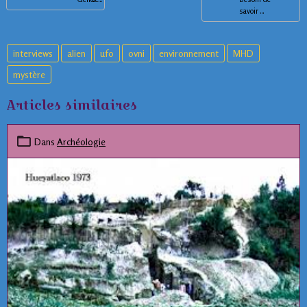
savoir ...
interviews
alien
ufo
ovni
environnement
MHD
mystère
Articles similaires
Dans
Archéologie