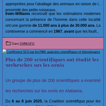
appropriées pour l'abattage des animaux en raison de la
proximité des petits ruisseaux.
Irwin-Williams
reconnaît que les estimations modernes
concernant la présence de l'homme dans cette localité
ont une gamme
de 11.000 ans à plus de 30.000 ans.
La
controverse a commencé en
1967
,
avant
que les fouilles
aient été réalisées. Malgré les efforts approfondis et la
compétence des membres de l'équipe archéologiques à
Dans
OVNI/UFO
Hueyatlaco,
Jose L. Lorenzo
, Directeur de la
Préhistoire à l'Instituto Nacional de Antropología e
Plus de 200 scientifiques ont étudié les
Historia, a lancé plusieurs allégations concernant
recherches sur les ovnis
l'intégrité du projet à
Hueyatlaco, El Horno, et
Tecacaxco
( communément appelé Valsequillo). :
Un groupe de plus de 200 scientifiques a examiné
les recherches sur les ovnis en Alabama.
Du
6 au 8 juin 2025
, la
Coalition scientifique pour les