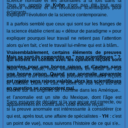
science normale et les anomalies à la fois dans la
Tous les appels de
Kuhn
n'ont pas été tout aussi
science normale et les révolutions scientifiques pour
éclairants.
expliquer l'évolution de la science contemporaine.
Il a parfois semblé que ceux qui sont sur les franges de
la science établie crient au « détour de paradigme » pour
expliquer pourquoi leur travail ne retient pas l'attention
alors qu'en fait, c'est le travail lui-même qui est à blâmer.
Vraisemblablement, certains éléments de preuves
Mais se sont-ils comportés en " non scientifiques " ?
qui entrent en conflits avec les opinions reçues sont
ignorées pour une bonne raison, et d'autres sans
Dans cette étude, nous examinons en détail un cas
une bonne raison
.
Quand une anomalie apparente
particulier d'un ensemble de preuves anormales reçues
est rejetée sans raison valable, alors les scientifiques
et visibles. Dans ce cas, le point de vue reçu est une
en question se comportent mal.
théorie sur les origines de l'homme dans les Amériques,
et l'anomalie est un site du Mexique, dont l'âge est
Sans essayer de décider si la vue reçue est correcte, ou
apparemment en conflit avec cette théorie reçue.
si la preuve anormale est intéressante à considérer (ce
qui est, après tout, une affaire de spécialistes -
YH
: c'est
un point de vue), nous suivrons l'histoire de ce qui s'est