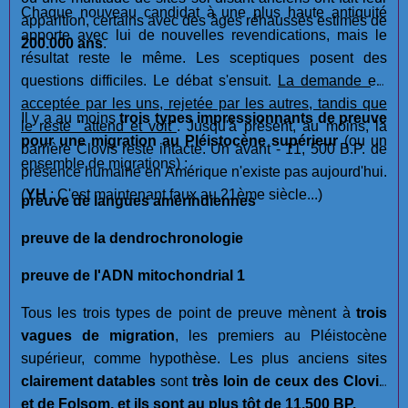
Chaque nouveau candidat à une plus haute antiquité
apparition, certains avec des âges réhaussés estimés de
apporte avec lui de nouvelles revendications, mais le
200.000 ans
.
résultat reste le même. Les sceptiques posent des
questions difficiles. Le débat s'ensuit.
La demande est
acceptée par les uns, rejetée par les autres, tandis que
Il y a au moins
trois types impressionnants de preuve
le reste "attend et voit"
. Jusqu'à présent, au moins, la
pour une migration au Pléistocène supérieur
(ou un
barrière Clovis reste intacte. Un avant - 11, 500 B.P. de
ensemble de migrations) :
présence humaine en Amérique n'existe pas aujourd'hui.
(
YH
: C'est maintenant faux au 21ème siècle...)
preuve de langues amérindiennes
preuve de la dendrochronologie
preuve de l'ADN mitochondrial 1
Tous les trois types de point de preuve mènent à
trois
vagues de migration
, les premiers au Pléistocène
supérieur, comme hypothèse. Les plus anciens sites
clairement datables
sont
très loin de ceux des Clovis
et de Folsom, et ils sont au plus tôt de 11.500 BP.