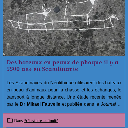
Des bateaux en peaux de phoque il y a
5500 ans en Scandinavie
Les Scandinaves du Néolithique utilisaient des bateaux
en peau d'animaux pour la chasse et les échanges, le
transport à longue distance. Une étude récente menée
par le
Dr Mikael Fauvelle
et publiée dans le
Journal of
Maritime Archaeology
suggère que
la culture
scandinave antique de la céramique piquée (PWC)
Dans
Préhistoire-antiquité
aurait pu construire des bateaux en utilisant des peaux