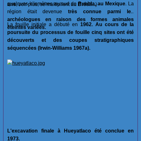
quelques kilomètres au sud de
Puebla, au Mexique
. La
ans
, voir plus, se multiplient au
Brésil
...)
région était devenue
très connue parmi les
archéologues en raison des formes animales
La fouille initiale a débuté en
1962. Au cours de la
éteintes variées.
poursuite du processus de fouille cinq sites ont été
découverts et des coupes stratigraphiques
séquencées (Irwin-Williams 1967a).
L'excavation finale à Hueyatlaco été conclue en
1973.