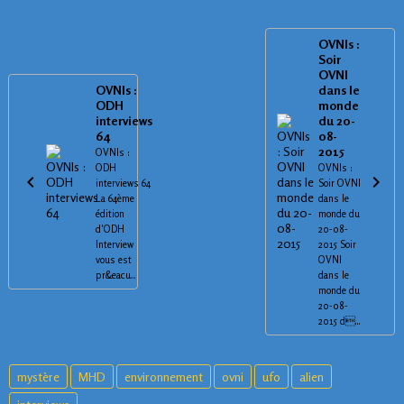
OVNIs :
Soir
OVNI
OVNIs :
dans le
ODH
monde
interviews
du 20-
64
08-
2015
OVNIs :
ODH
OVNIs :
interviews 64
Soir OVNI
La 64ème
dans le
édition
monde du
d'ODH
20-08-
Interview
2015 Soir
vous est
OVNI
pr&eacu...
dans le
monde du
20-08-
2015 d...
mystère
MHD
environnement
ovni
ufo
alien