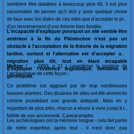
semblent être datables à beaucoup plus tôt, il est plus
raisonnable de penser qu'il doit y avoir quelque chose
de faux avec les dates de ces sites que d'accepter le prix
d'un renversement d'une théorie bien fondée.
L'incapacité d'expliquer pourquoi un site semble être
antérieur à la fin du Pléistocène n'est pas un
obstacle à l'acceptation de la théorie de la migration
tardive, surtout si l'alternative est d'accepter une
migration plus tôt, tout en étant incapable
Meltzer
( . , 1993, p 21 ) caractérise la position de
d'expliquer l'évidence linguistique, dentaires et
l'archéologue de cette façon :
génétiques.
Ce problème est aggravé par de trop nombreuses
fausses alarmes. Des dizaines de sites ont été annoncés
comme possédant une grande antiquité. Mais en y
regardant de plus près, chacun a réussi à vivre jusqu'à la
faillite de son ancienneté. Caveat emptor.
Les archéologues ont la mémoire longue - cela fait partie
de notre expertise, après tout - il n'est donc pas