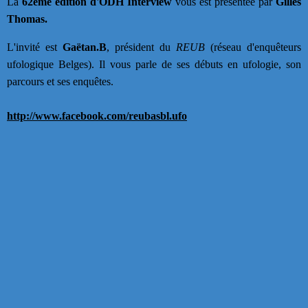
La
62ème édition d'ODH Interview
vous est présentée par
Gilles
Thomas.
L'invité est
Gaëtan.B
, président du
REUB
(réseau d'enquêteurs
ufologique Belges). Il vous parle de ses débuts en ufologie, son
parcours et ses enquêtes.
http://www.facebook.com/reubasbl.ufo