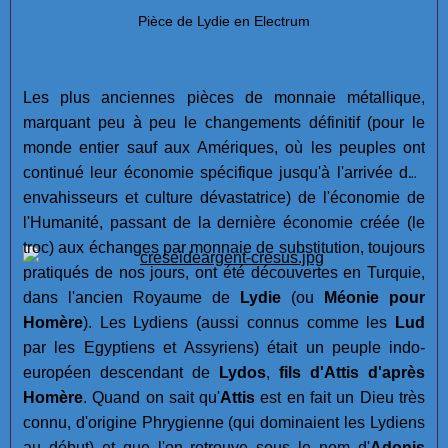
Pièce de Lydie en Electrum
Les plus anciennes pièces de monnaie métallique,
marquant peu à peu le changements définitif (pour le
monde entier sauf aux Amériques, où les peuples ont
continué leur économie spécifique jusqu'à l'arrivée des
envahisseurs et culture dévastatrice) de l'économie de
l'Humanité, passant de la dernière économie créée (le
troc) aux échanges par monnaie de substitution, toujours
pratiqués de nos jours, ont été découvertes en Turquie,
dans l'ancien Royaume de
Lydie
(ou
Méonie pour
Homère
). Les Lydiens (aussi connus comme les
Lud
par les Egyptiens et Assyriens) était un peuple indo-
européen descendant de
Lydos
,
fils d'Attis d'après
Homère
. Quand on sait qu'
Attis
est en fait un Dieu très
connu, d'origine Phrygienne (qui dominaient les Lydiens
au début) et que l'on retrouve sous le nom d'
Adonis