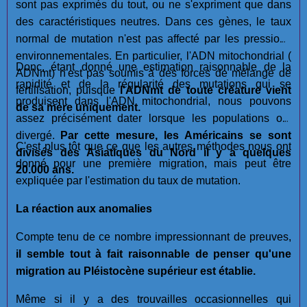
sont pas exprimés du tout, ou ne s'expriment que dans
des caractéristiques neutres. Dans ces gènes, le taux
normal de mutation n'est pas affecté par les pressions
environnementales. En particulier, l'ADN mitochondrial (
Donc, étant donné une estimation raisonnable de la
ADNmt) n'est pas soumis à des forces de mélange de
rapidité et de la régularité des mutations qui se
fertilisation, puisque
l'ADNmt de toute créature vient
produisent dans l'ADN mitochondrial, nous pouvons
de sa mère uniquement.
assez précisément dater lorsque les populations ont
divergé.
Par cette mesure, les Américains se sont
C'est plus tôt que ce que les autres méthodes nous ont
divisés des Asiatiques du Nord il y a quelques
donné pour une première migration, mais peut être
20.000 ans.
expliquée par l'estimation du taux de mutation.
La réaction aux anomalies
Compte tenu de ce nombre impressionnant de preuves,
il semble tout à fait raisonnable de penser qu'une
migration au Pléistocène supérieur est établie.
Même si il y a des trouvailles occasionnelles qui