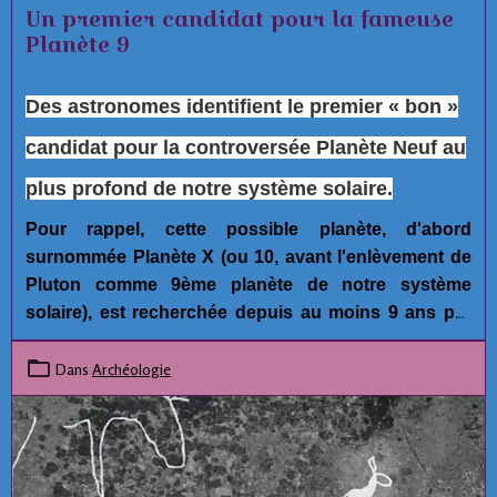
Un premier candidat pour la fameuse
Planète 9
Des astronomes identifient le premier « bon »
candidat pour la controversée Planète Neuf au
plus profond de notre système solaire.
Pour rappel, cette possible planète, d'abord
surnommée Planète X (ou 10, avant l'enlèvement de
Pluton comme 9ème planète de notre système
solaire), est recherchée depuis au moins 9 ans par
plusieurs astronomes car ce serait la seule
explication possible raisonnable pour expliquer les
Dans
Archéologie
anomalies orbitales de plusieurs mini-planètes
dans
la ceinture de Kuiper, aux confins de notre
système solaire.