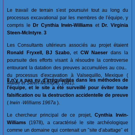
Le travail de terrain s'est poursuivi tout au long du
processus excavational par les membres de l'équipe, y
compris le
Dr Cynthia Irwin-Williams
et
Dr. Virginia
Steen-McIntyre
.
3
Les Consultants ultérieurs associés au projet étaient
Ronald Fryxell, BJ Szabo,
et
CW Naeser
dans la
poursuite des efforts visant à résoudre la controverse
entourant la datation des preuves accumulées au cours
du processus d'excavation à Valsequillo, Mexique (
Il n'y a pas eu d'irrégularités dans les méthodes de
Malde et Steen-McIntyre, 1981
).
l'équipe, et le site a été surveillé pour éviter toute
falsification ou la destruction accidentelle de preuve
(
Irwin -Williams 1967a
).
Le chercheur principal de ce projet,
Cynthia Irwin-
Williams
(1978), a caractérisé le site archéologique
comme un domaine qui contenait un "site d'abattage" et