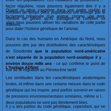
façon régulière, nous pouvons également dire il y a
Quand un gène s'exprime dans une partie visible et
combien de temps deux populations ont divergé par le
facilement préservée d'un animal, comme une dent,
nombre de gènes qu'ils partagent et combien ils
alors nous pouvons utiliser les variations de cette partie
diffèrent.
pour dater l'histoire génétique de l'animal.
Dans le cas des humains en Amérique du Nord, nous
pouvons dire par des distributions des caractéristiques
de Sinodontie
que la population nord-américaine
s'est séparée de la population nord-asiatique il y a
environ douze mille ans
- ce qui confirme le point de
L'horloge ADNmt
vue de la migration au Pléistocène tardif.
Les similitudes dans les caractéristiques anatomiques
brutes, et même dans une certaine mesure dans le code
génétique qui les inspire, peut parfois survenir en raison
de pressions environnementales similaires, même si les
deux populations ne sont pas étroitement liées.
Il y a des parties du code génétique, cependant, qui ne