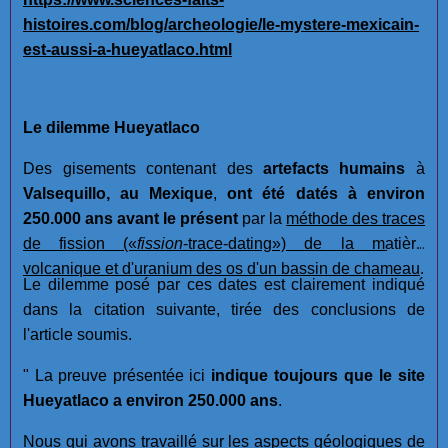
histoires.com/blog/archeologie/le-mystere-mexicain-
est-aussi-a-hueyatlaco.html
Le dilemme Hueyatlaco
Des gisements contenant des
artefacts humains
à
Valsequillo, au Mexique
,
ont été datés à environ
250.000 ans avant le présent
par la
méthode des traces
de fission
(«
fission
-trace-dating»)
de la matière
volcanique et d'uranium des os d'un bassin de chameau
.
Le dilemme posé par ces dates est clairement indiqué
dans la citation suivante, tirée des conclusions de
l'article soumis.
" La preuve présentée ici
indique toujours que le site
Hueyatlaco a environ 250.000 ans
.
Nous qui avons travaillé sur les aspects géologiques de