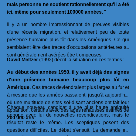
mais personne ne soutient rationnellement qu'il a été
ici, même pour seulement 100000 années
. "
Il y a un nombre impressionnant de preuves visibles
d'une récente migration, et relativement peu de toute
présence humaine plus tôt dans les Amériques. Ce qui
semblaient être des traces d'occupations antérieures se
sont généralement avérées être trompeuses.
David Meltzer
(1993) décrit la situation en ces termes :
Au début des années 1950, il y avait déjà des signes
d'une présence humaine beaucoup plus tôt en
Amérique.
Ces traces deviendraient plus larges au fur et
à mesure que les années passaient, jusqu'à aujourd'hui
où une multitude de sites soi-disant anciens ont fait leur
Chaque nouveau candidat à une plus haute antiquité
apparition, certains avec des âges réhaussés estimés de
apporte avec lui de nouvelles revendications, mais le
200.000 ans
.
résultat reste le même. Les sceptiques posent des
questions difficiles. Le débat s'ensuit.
La demande est