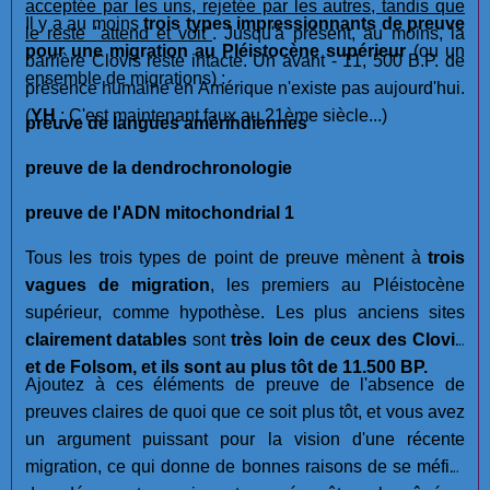
acceptée par les uns, rejetée par les autres, tandis que
Il y a au moins
trois types impressionnants de preuve
le reste "attend et voit"
. Jusqu'à présent, au moins, la
pour une migration au Pléistocène supérieur
(ou un
barrière Clovis reste intacte. Un avant - 11, 500 B.P. de
ensemble de migrations) :
présence humaine en Amérique n'existe pas aujourd'hui.
(
YH
: C'est maintenant faux au 21ème siècle...)
preuve de langues amérindiennes
preuve de la dendrochronologie
preuve de l'ADN mitochondrial 1
Tous les trois types de point de preuve mènent à
trois
vagues de migration
, les premiers au Pléistocène
supérieur, comme hypothèse. Les plus anciens sites
clairement datables
sont
très loin de ceux des Clovis
et de Folsom, et ils sont au plus tôt de 11.500 BP.
Ajoutez à ces éléments de preuve de l'absence de
preuves claires de quoi que ce soit plus tôt, et vous avez
un argument puissant pour la vision d'une récente
migration, ce qui donne de bonnes raisons de se méfier