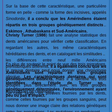
Sur la base de cette caractéristique, une particulière
forme en pelle - comme la forme des incisives, appelés
Sinodontie
,
il a conclu que les Amérindiens étaient
répartis en trois groupes génétiquement distincts :
Eskimos , Athabaskans et Sud-Américains.
Christy Turner
(
1986
) fait une analyse statistique des
dents américaines pour vérifier cette classification. En
regardant les autres, les même caractéristiques
héréditaires des dents, et en catalogant les similitudes et
les différences entre neuf mille Américains
En plus de soutenir le point de vue des trois migrations,
préhistoriques différents,
il a également conclu que les
la preuve dentaire peut nous donner une chronologie
Amérindiens sont répartis en trois groupes
absolue.
Les caractéristiques dentaires qui sont
génétiquement distincts,
mais il a identifié les trois
identifiées dans l'étude de Turner sont
groupes plus directement avec les trois groupes
génétiquement déterminées, l'environnement ayant
linguistiques de Greenberg.
De cette façon, les preuves fournies par les dents,
peu ou pas d'impact.
comme celles fournies par les groupes sanguins, peut
nous donner une image claire des relations génétiques
entre les populations. Les mutations se produisent de