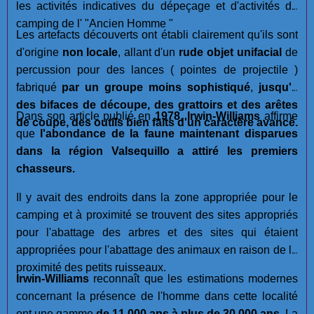
les activités indicatives du dépeçage et d'activités de
camping de l' "Ancien Homme "
Les artefacts découverts ont établi clairement qu'ils sont
d'origine
non locale
, allant d'un
rude objet unifacial
de
percussion pour des lances ( pointes de projectile )
fabriqué
par un groupe moins sophistiqué
,
jusqu'à
des bifaces de découpe, des grattoirs et des arêtes
Dans son article publié en
1978
,
Irwin-Williams
affirme
de coupe, des outils bien faits d'un caractère avancé.
que
l'abondance de la faune maintenant disparues
dans la région Valsequillo a attiré les premiers
chasseurs.
Il y avait des endroits dans la zone appropriée pour le
camping et à proximité se trouvent des sites appropriés
pour l'abattage des arbres et des sites qui étaient
appropriées pour l'abattage des animaux en raison de la
proximité des petits ruisseaux.
Irwin-Williams
reconnaît que les estimations modernes
concernant la présence de l'homme dans cette localité
ont une gamme
de 11.000 ans à plus de 30.000 ans.
La