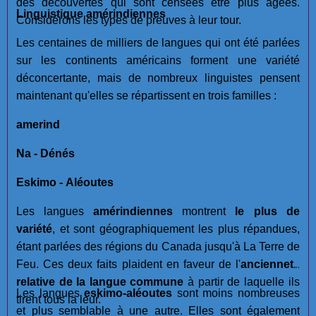
des découvertes qui sont censées être plus âgées.
Linguistique amérindiennes
Considérons les types de preuves à leur tour.
Les centaines de milliers de langues qui ont été parlées
sur les continents américains forment une variété
déconcertante, mais de nombreux linguistes pensent
maintenant qu'elles se répartissent en trois familles :
amerind
Na - Dénés
Eskimo - Aléoutes
Les langues
amérindiennes
montrent
le plus de
variété
, et sont géographiquement les plus répandues,
étant parlées des régions du Canada jusqu'à La Terre de
Feu. Ces deux faits plaident en faveur de l'
ancienneté
relative de la langue commune
à partir de laquelle ils
Les langues
eskimo-aléoutes
sont moins nombreuses
tirent tous la leur.
et plus semblable à une autre. Elles sont également