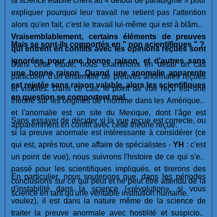
la science établie crient au « détour de paradigme » pour
expliquer pourquoi leur travail ne retient pas l'attention
alors qu'en fait, c'est le travail lui-même qui est à blâmer.
Vraisemblablement, certains éléments de preuves
Mais se sont-ils comportés en " non scientifiques " ?
qui entrent en conflits avec les opinions reçues sont
ignorées pour une bonne raison, et d'autres sans
Dans cette étude, nous examinons en détail un cas
une bonne raison
.
Quand une anomalie apparente
particulier d'un ensemble de preuves anormales reçues
est rejetée sans raison valable, alors les scientifiques
et visibles. Dans ce cas, le point de vue reçu est une
en question se comportent mal.
théorie sur les origines de l'homme dans les Amériques,
et l'anomalie est un site du Mexique, dont l'âge est
Sans essayer de décider si la vue reçue est correcte, ou
apparemment en conflit avec cette théorie reçue.
si la preuve anormale est intéressante à considérer (ce
qui est, après tout, une affaire de spécialistes -
YH
: c'est
un point de vue), nous suivrons l'histoire de ce qui s'est
passé pour les scientifiques impliqués, et tirerons des
En particulier, nous soutenons que, dans les périodes
conclusions sur ce qui peut et ne peut être attendu de la
d'instabilité dans la science («révolution», si vous
science en tant qu'une véritable institution humaine.
voulez), il est dans la nature même de la science de
traiter la preuve anormale avec hostilité et suspicion,