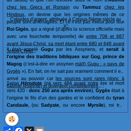
chez les Grecs et Romain
ou
Tammuz
chez les
Hindoux
, on devine que les origines mêmes de ce
Crésides d'argent, attribuée à Crésus-5ième siècle av
peuple sont aménagées. Et ce n'est pas mieux pour leur
JC
Roi Gigès
, qui a régné (d'après la science officielle mais
avec une fourchette temporelle) de
entre 708 et 687
avant Jésus-Christ, sa mort étant entre 680 et 648 avant
Il était appelé
Gugu
par les Assyriens, et
serait à
Jésus-Christ
...
l'origine des traditions bibliques sur Gog, prince de
Magog
(c'est-à-dire en assyrien
mā(t) Gugu : « pays de
Gygès
»). En fait, on ne sait pas vraiment comment il est
arrivé au pouvoir car
les sources sont rares (donc à
Selon
Hérodote
(né vers 484 avant notre ère et mort
fiabilité resteinte) et divergent complètement
... :
vers 420 -
donc 250 ans après environ
),
Gygès
était à
l'origine le fils d'un des gardes et le confident du
tyran
Candaule,
(ou
Sadyate
, ou encore
Myrsile
), roi très
légendaire descendant d'Héraclès (
Hercule
), qui était un
roi vantard qui ne cessait de vanter la beauté de sa
femme. Ne supportant pas que
Gygès
puisse douter des
Partager
Facebook
X
Email