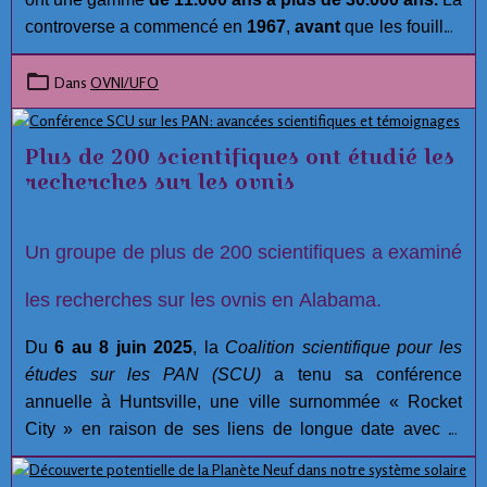
controverse a commencé en
1967
,
avant
que les fouilles
aient été réalisées. Malgré les efforts approfondis et la
compétence des membres de l'équipe archéologiques à
Dans
OVNI/UFO
Hueyatlaco,
Jose L. Lorenzo
, Directeur de la
Préhistoire à l'Instituto Nacional de Antropología e
Plus de 200 scientifiques ont étudié les
Historia, a lancé plusieurs allégations concernant
recherches sur les ovnis
l'intégrité du projet à
Hueyatlaco, El Horno, et
Tecacaxco
( communément appelé Valsequillo). :
Un groupe de plus de 200 scientifiques a examiné
les recherches sur les ovnis en Alabama.
Du
6 au 8 juin 2025
, la
Coalition scientifique pour les
études sur les PAN (SCU)
a tenu sa conférence
annuelle à Huntsville, une ville surnommée « Rocket
City » en raison de ses liens de longue date avec la
recherche aérospatiale.