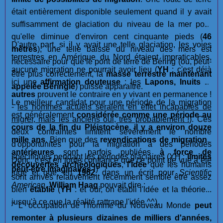
était entièrement disponible seulement quand il y avait
suffisamment de glaciation du niveau de la mer pour
qu'elle diminue d'environ cent cinquante pieds (
46
D'autre part, si il y avait une telle glaciation, les voies
mètres
), une telle baisse du niveau des mers est
terrestres en Amérique du Nord étaient impraticables,
nécessaire pour que le pont de terre de Béring (ou, peut-
aucune migration ne pourrait avoir lieu (
YH
: c'est déjà
être plus correctement, la
masse terrestre maintenant
ici une
affirmation douteuse
: les
Lapons, Inuits
et
appelée Béringie
) puisse apparaître.
autres
prouvent le contraire en y vivant en permanence !
Le meilleur candidat pour une période de la migration
-
les hommes actuels seraient en effet incapables de
est généralement
considérée comme une période au
migrer, mais les anciens oui, très probablement !
). Ces
cours de la fin du Pléistocène, il y a environ douze
deux contraintes limitent sévèrement le nombre
mille ans
. Bien que des
revendications de migrations
d'opportunités pour la migration à des périodes
antérieures
sont parfois publiées
à force de
spécifiques pendant les périodes glaciaires (YH :
limites
Donc, c'est en toute confiance que ce point de vue a été
découvertes archéologiques
,
l'idée
que les humains
peut-être imaginaires !
)
jugé et que, en
1962
, dans un écrit pour
Scientific
sont arrivés relativement récemment semble être assez
American
,
William Haag
pouvait dire :
bien
établie
(
YH
: et oui, on établi l'idée et la théorie...
jusqu'à ce que la réalité rattrape l'idée ^^).
" L' occupation de l'homme du Nouveau Monde
peut
remonter à plusieurs dizaines de milliers d'années,