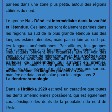
parlées dans une zone plus petite, autour des régions
côtières du nord.
Le groupe
Na - Déné
est
intermédiaire dans la variété
et l'étendue
. Ces langues sont également parlées dans
les régions au sud de la plus grande étendue sud des
langues eskimo-aléoutes, mais pas si loin au sud que
les langues amérindiennes. Par ailleurs, les groupes
Cet agencement des langues avec les points à trois
linguistiques peuvent être organisés afin de voir des
vagues distinctes de migration, avec
les ancêtres des
similitudes avec des langues de l'Ancien Monde, avec
parleurs de l'amérindien qui arrivent en premier
.
l'Eskimo- Aléoutes êtant
plus
, et l'amerindien étant
Toutefois, ce classement relatif nous donne peu sur une
moins
comme les langues parlées en Asie
.
manière de datation absolue pour les migrations.
2
La dendrochronologie
Dans le
Hrdlicka 1920
est noté un caractère que toutes
les dents amérindiennes possèdent, qui est également
caractéristique des dents de la population du nord de
l'Asie.