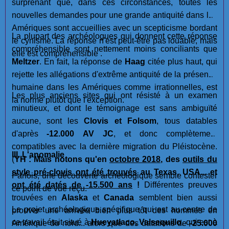
surprenant que, dans ces circonstances, toutes les
nouvelles demandes pour une grande antiquité dans les
Amériques sont accueillies avec un scepticisme bordant
La plupart des archéologues qui donnent cette réponse
le cynisme. La réponse n'est peut-être pas louable, mais
compréhensible sont nettement moins conciliants que
elle est compréhensible .
Meltzer
. En fait, la réponse de
Haag
citée plus haut, qui
rejette les allégations d'extrême antiquité de la présence
humaine dans les Amériques comme irrationnelles, est
Les plus anciens sites qui ont résisté à un examen
la norme plutôt que l'exception.
minutieux, et dont le témoignage est sans ambiguïté
aucune, sont les
Clovis et Folsom
, tous datables
d'après
-12.000 AV JC
, et donc complètement
compatibles avec la dernière migration du Pléistocène.
III. L'anomalie
(
YH : Mais notons qu'en
octobre 2018
, des
outils du
style pré-clovis ont été trouvés
au Texas, USA... et
Parfois, une découverte archéologique semble contester
ont été datés de -15.500 ans
!
Différentes preuves
ce point de vue reçu.
trouvées en
Alaska
et
Canada
semblent bien aussi
Le projet archéologique spécifique qui est au centre de
prouver une arrivée bien plus tôt des hommes en
ce travail était situé à
Hueyatlaco, Valsequillo
, qui est à
Amérique du nord... alors que des datations de
-25.000