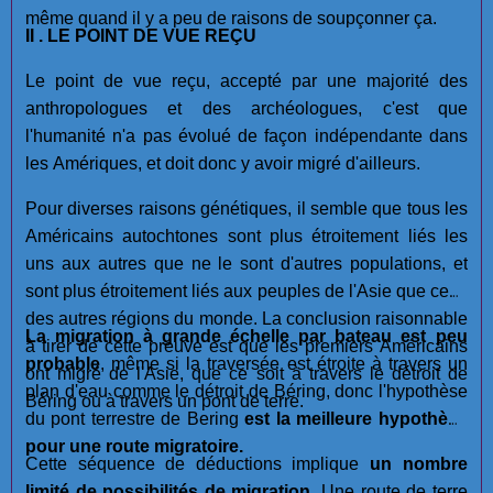
même quand il y a peu de raisons de soupçonner ça.
II . LE POINT DE VUE REÇU
Le point de vue reçu, accepté par une majorité des
anthropologues et des archéologues, c'est que
l'humanité n'a pas évolué de façon indépendante dans
les Amériques, et doit donc y avoir migré d'ailleurs.
Pour diverses raisons génétiques, il semble que tous les
Américains autochtones sont plus étroitement liés les
uns aux autres que ne le sont d'autres populations, et
sont plus étroitement liés aux peuples de l'Asie que ceux
des autres régions du monde. La conclusion raisonnable
La migration à grande échelle par bateau est
peu
à tirer de cette preuve est que les premiers Américains
probable
, même si la traversée est étroite à travers un
ont migré de l'Asie, que ce soit à travers le détroit de
plan d'eau comme le détroit de Béring, donc l'hypothèse
Béring ou à travers un pont de terre.
du pont terrestre de Bering
est la meilleure hypothèse
pour une route migratoire.
Cette séquence de déductions implique
un nombre
limité de possibilités de migration
. Une route de terre