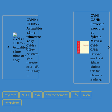
OVNI-
OVNIs :
OANI:
ODHtv -
Entrevue
Actualités
avec Era
4ème
et
trimestre
Sylvain
2017
Matisse
OVNIs :
OVNI-
ODHtv -
OANI:
Actualités
Entrevue
4ème
avec Era et
trimestre
Sylvain
2017 - MAJ
Matisse
20-12-2017
Cela fait
...
plusieurs
années q...
mystère
MHD
ovni
environnement
ufo
alien
interviews