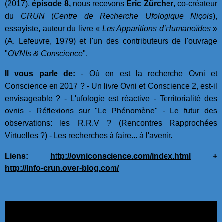
(2017),
épisode 8,
nous recevons
Eric Zürcher
, co-créateur
du
CRUN
(
Centre de Recherche Ufologique Niçois
),
essayiste, auteur du livre «
Les Apparitions d’Humanoïdes
»
(A. Lefeuvre, 1979) et l'un des contributeurs de l'ouvrage
"
OVNIs & Conscience
".
Il vous parle de:
- Où en est la recherche Ovni et
Conscience en 2017 ? - Un livre Ovni et Conscience 2, est-il
envisageable ? - L'ufologie est réactive - Territorialité des
ovnis - Réflexions sur "Le Phénomène" - Le futur des
observations: les R.R.V ? (Rencontres Rapprochées
Virtuelles ?) - Les recherches à faire... à l'avenir.
Liens:
http://ovniconscience.com/index.html
+
http://info-crun.over-blog.com/