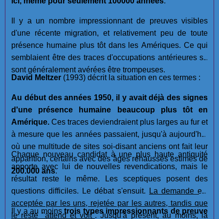
ici, même pour seulement 100000 années
. "
Il y a un nombre impressionnant de preuves visibles
d'une récente migration, et relativement peu de toute
présence humaine plus tôt dans les Amériques. Ce qui
semblaient être des traces d'occupations antérieures se
sont généralement avérées être trompeuses.
David Meltzer
(1993) décrit la situation en ces termes :
Au début des années 1950, il y avait déjà des signes
d'une présence humaine beaucoup plus tôt en
Amérique.
Ces traces deviendraient plus larges au fur et
à mesure que les années passaient, jusqu'à aujourd'hui
où une multitude de sites soi-disant anciens ont fait leur
Chaque nouveau candidat à une plus haute antiquité
apparition, certains avec des âges réhaussés estimés de
apporte avec lui de nouvelles revendications, mais le
200.000 ans
.
résultat reste le même. Les sceptiques posent des
questions difficiles. Le débat s'ensuit.
La demande est
acceptée par les uns, rejetée par les autres, tandis que
Il y a au moins
trois types impressionnants de preuve
le reste "attend et voit"
. Jusqu'à présent, au moins, la