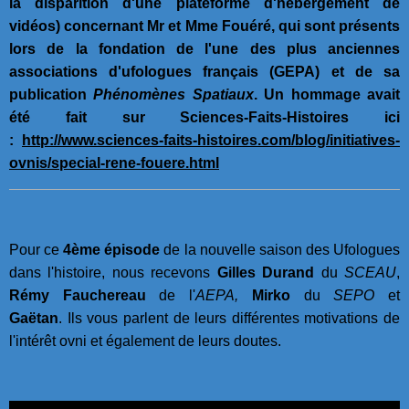
la disparition d'une plateforme d'hébergement de
vidéos) concernant Mr et Mme Fouéré, qui sont présents
lors de la fondation de l'une des plus anciennes
associations d'ufologues français (GEPA) et de sa
publication
Phénomènes Spatiaux
. Un hommage avait
été fait sur Sciences-Faits-Histoires ici
:
http://www.sciences-faits-histoires.com/blog/initiatives-
ovnis/special-rene-fouere.html
Pour ce
4ème épisode
de la nouvelle saison des Ufologues
dans l'histoire, nous recevons
Gilles Durand
du
SCEAU
,
Rémy Fauchereau
de l'
AEPA,
Mirko
du
SEPO
et
Gaëtan
. Ils vous parlent de leurs différentes motivations de
l'intérêt ovni et également de leurs doutes.