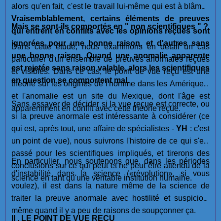
alors qu'en fait, c'est le travail lui-même qui est à blâmer.
Vraisemblablement, certains éléments de preuves
Mais se sont-ils comportés en " non scientifiques " ?
qui entrent en conflits avec les opinions reçues sont
ignorées pour une bonne raison, et d'autres sans
Dans cette étude, nous examinons en détail un cas
une bonne raison
.
Quand une anomalie apparente
particulier d'un ensemble de preuves anormales reçues
est rejetée sans raison valable, alors les scientifiques
et visibles. Dans ce cas, le point de vue reçu est une
en question se comportent mal.
théorie sur les origines de l'homme dans les Amériques,
et l'anomalie est un site du Mexique, dont l'âge est
Sans essayer de décider si la vue reçue est correcte, ou
apparemment en conflit avec cette théorie reçue.
si la preuve anormale est intéressante à considérer (ce
qui est, après tout, une affaire de spécialistes -
YH
: c'est
un point de vue), nous suivrons l'histoire de ce qui s'est
passé pour les scientifiques impliqués, et tirerons des
En particulier, nous soutenons que, dans les périodes
conclusions sur ce qui peut et ne peut être attendu de la
d'instabilité dans la science («révolution», si vous
science en tant qu'une véritable institution humaine.
voulez), il est dans la nature même de la science de
traiter la preuve anormale avec hostilité et suspicion,
même quand il y a peu de raisons de soupçonner ça.
II . LE POINT DE VUE REÇU