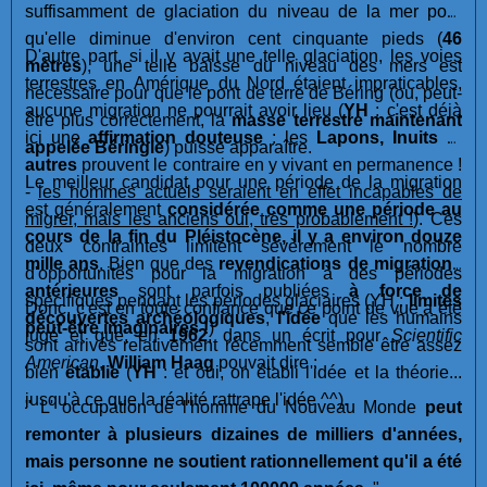
suffisamment de glaciation du niveau de la mer pour
qu'elle diminue d'environ cent cinquante pieds (
46
D'autre part, si il y avait une telle glaciation, les voies
mètres
), une telle baisse du niveau des mers est
terrestres en Amérique du Nord étaient impraticables,
nécessaire pour que le pont de terre de Béring (ou, peut-
aucune migration ne pourrait avoir lieu (
YH
: c'est déjà
être plus correctement, la
masse terrestre maintenant
ici une
affirmation douteuse
: les
Lapons, Inuits
et
appelée Béringie
) puisse apparaître.
autres
prouvent le contraire en y vivant en permanence !
Le meilleur candidat pour une période de la migration
-
les hommes actuels seraient en effet incapables de
est généralement
considérée comme une période au
migrer, mais les anciens oui, très probablement !
). Ces
cours de la fin du Pléistocène, il y a environ douze
deux contraintes limitent sévèrement le nombre
mille ans
. Bien que des
revendications de migrations
d'opportunités pour la migration à des périodes
antérieures
sont parfois publiées
à force de
spécifiques pendant les périodes glaciaires (YH :
limites
Donc, c'est en toute confiance que ce point de vue a été
découvertes archéologiques
,
l'idée
que les humains
peut-être imaginaires !
)
jugé et que, en
1962
, dans un écrit pour
Scientific
sont arrivés relativement récemment semble être assez
American
,
William Haag
pouvait dire :
bien
établie
(
YH
: et oui, on établi l'idée et la théorie...
jusqu'à ce que la réalité rattrape l'idée ^^).
" L' occupation de l'homme du Nouveau Monde
peut
remonter à plusieurs dizaines de milliers d'années,
mais personne ne soutient rationnellement qu'il a été