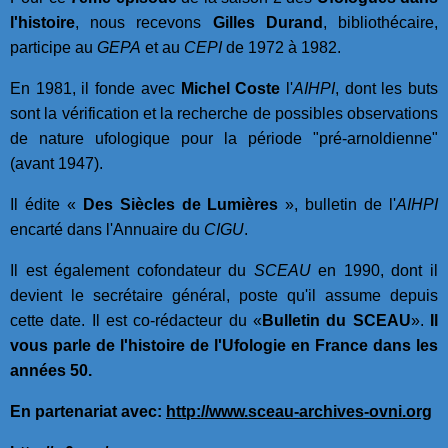
l'histoire
,
nous recevons
Gilles Durand
, bibliothécaire,
participe au
GEPA
et au
CEPI
de 1972 à 1982.
En 1981, il fonde avec
Michel Coste
l'
AIHPI
, dont les buts
sont la vérification et la recherche de possibles observations
de nature ufologique pour la période "pré-arnoldienne"
(avant 1947).
Il édite «
Des Siècles de Lumières
», bulletin de l'
AIHPI
encarté dans l'Annuaire du
CIGU
.
Il est également cofondateur du
SCEAU
en 1990, dont il
devient le secrétaire général, poste qu'il assume depuis
cette date. Il est co-rédacteur du «
Bulletin du SCEAU
».
Il
vous parle de l'histoire de l'Ufologie en France dans les
années 50.
En partenariat avec:
http://www.sceau-archives-ovni.org