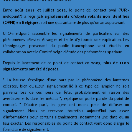
Entre
août 2011 et juillet 2012
, le point de contact ovni ("Ufo-
meldpunt") a reçu
326 signalements d'objets volants non identifiés
(OVNI) en Belgique
, soit une quarantaine de plus qu'un an auparavant.
UFO-meldpunt rassemble les signalements de particuliers sur des
phénomènes célestes étranges et tente d'y fournir une explication. Les
témoignages provenant du public francophone sont étudiés en
collaboration avec le Comité belge d'étude des phénomènes spatiaux.
Depuis le lancement de ce point de contact en
2007
,
plus de 1100
signalements ont été déposés
.
" La hausse s'explique d'une part par le phénomène des lanternes
célestes, bien qu'aucun signalement lié à ce type de lampion ne soit
parvenu lors de ces jours de fête, probablement en raison des
avertissements dans les médias ", explique un porte-parole du point de
contact. " D'autre part, les gens ont moins peur de diffuser un
signalement. Nous ne recevons toutefois aujourd'hui pas assez
d'informations pour certains signalements, notamment une date ou un
lieu exacts." Les responsables du point de contact vont donc élargir le
formulaire de signalement.