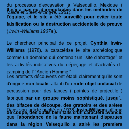
du processus d'excavation à Valsequillo, Mexique (
Il n'y a pas eu d'irrégularités dans les méthodes de
Malde et Steen-McIntyre, 1981
).
l'équipe, et le site a été surveillé pour éviter toute
falsification ou la destruction accidentelle de preuve
(
Irwin -Williams 1967a
).
Le chercheur principal de ce projet,
Cynthia Irwin-
Williams
(1978), a caractérisé le site archéologique
comme un domaine qui contenait un "site d'abattage" et
les activités indicatives du dépeçage et d'activités de
camping de l' "Ancien Homme "
Les artefacts découverts ont établi clairement qu'ils sont
d'origine
non locale
, allant d'un
rude objet unifacial
de
percussion pour des lances ( pointes de projectile )
fabriqué
par un groupe moins sophistiqué
,
jusqu'à
des bifaces de découpe, des grattoirs et des arêtes
Dans son article publié en
1978
,
Irwin-Williams
affirme
de coupe, des outils bien faits d'un caractère avancé.
que
l'abondance de la faune maintenant disparues
dans la région Valsequillo a attiré les premiers