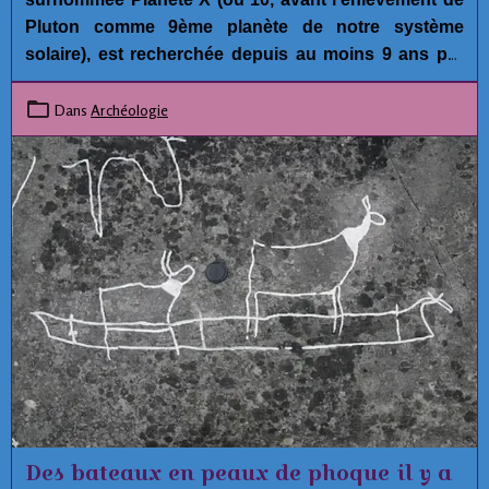
Pluton comme 9ème planète de notre système
solaire), est recherchée depuis au moins 9 ans par
plusieurs astronomes car ce serait la seule
explication possible raisonnable pour expliquer les
Dans
Archéologie
anomalies orbitales de plusieurs mini-planètes
dans
la ceinture de Kuiper, aux confins de notre
système solaire.
Des bateaux en peaux de phoque il y a