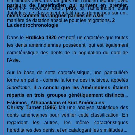
similitudes avec des langues de l'Ancien Monde, avec
parleurs de l'amérindien qui arrivent en premier
.
l'Eskimo- Aléoutes êtant
plus
, et l'amerindien étant
Toutefois, ce classement relatif nous donne peu sur une
moins
comme les langues parlées en Asie
.
manière de datation absolue pour les migrations.
2
La dendrochronologie
Dans le
Hrdlicka 1920
est noté un caractère que toutes
les dents amérindiennes possèdent, qui est également
caractéristique des dents de la population du nord de
l'Asie.
Sur la base de cette caractéristique, une particulière
forme en pelle - comme la forme des incisives, appelés
Sinodontie
,
il a conclu que les Amérindiens étaient
répartis en trois groupes génétiquement distincts :
Eskimos , Athabaskans et Sud-Américains.
Christy Turner
(
1986
) fait une analyse statistique des
dents américaines pour vérifier cette classification. En
regardant les autres, les même caractéristiques
héréditaires des dents, et en catalogant les similitudes et