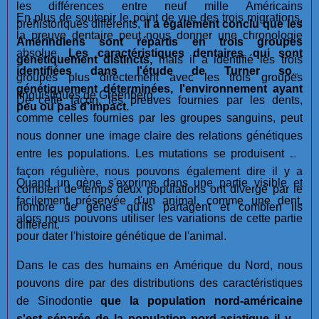
les différences entre neuf mille Américains
En plus de soutenir le point de vue des trois migrations,
préhistoriques différents,
il a également conclu que les
la preuve dentaire peut nous donner une chronologie
Amérindiens sont répartis en trois groupes
absolue.
Les caractéristiques dentaires qui sont
génétiquement distincts,
mais il a identifié les trois
identifiées dans l'étude de Turner sont
groupes plus directement avec les trois groupes
génétiquement déterminées, l'environnement ayant
linguistiques de Greenberg.
De cette façon, les preuves fournies par les dents,
peu ou pas d'impact.
comme celles fournies par les groupes sanguins, peut
nous donner une image claire des relations génétiques
entre les populations. Les mutations se produisent de
façon régulière, nous pouvons également dire il y a
Quand un gène s'exprime dans une partie visible et
combien de temps deux populations ont divergé par le
facilement préservée d'un animal, comme une dent,
nombre de gènes qu'ils partagent et combien ils
alors nous pouvons utiliser les variations de cette partie
diffèrent.
pour dater l'histoire génétique de l'animal.
Dans le cas des humains en Amérique du Nord, nous
pouvons dire par des distributions des caractéristiques
de Sinodontie
que la population nord-américaine
s'est séparée de la population nord-asiatique il y a