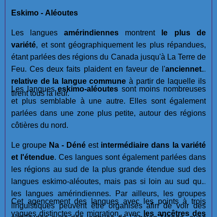
Eskimo - Aléoutes
Les langues
amérindiennes
montrent
le plus de
variété
, et sont géographiquement les plus répandues,
étant parlées des régions du Canada jusqu'à La Terre de
Feu. Ces deux faits plaident en faveur de l'
ancienneté
relative de la langue commune
à partir de laquelle ils
Les langues
eskimo-aléoutes
sont moins nombreuses
tirent tous la leur.
et plus semblable à une autre. Elles sont également
parlées dans une zone plus petite, autour des régions
côtières du nord.
Le groupe
Na - Déné
est
intermédiaire dans la variété
et l'étendue
. Ces langues sont également parlées dans
les régions au sud de la plus grande étendue sud des
langues eskimo-aléoutes, mais pas si loin au sud que
les langues amérindiennes. Par ailleurs, les groupes
Cet agencement des langues avec les points à trois
linguistiques peuvent être organisés afin de voir des
vagues distinctes de migration, avec
les ancêtres des