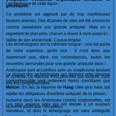
l'archéologue de cette façon :
génétiques.
Ce problème est aggravé par de trop nombreuses
fausses alarmes. Des dizaines de sites ont été annoncés
comme possédant une grande antiquité. Mais en y
regardant de plus près, chacun a réussi à vivre jusqu'à la
faillite de son ancienneté. Caveat emptor.
Les archéologues ont la mémoire longue - cela fait partie
de notre expertise, après tout - il n'est donc pas
surprenant que, dans ces circonstances, toutes les
nouvelles demandes pour une grande antiquité dans les
Amériques sont accueillies avec un scepticisme bordant
La plupart des archéologues qui donnent cette réponse
le cynisme. La réponse n'est peut-être pas louable, mais
compréhensible sont nettement moins conciliants que
elle est compréhensible .
Meltzer
. En fait, la réponse de
Haag
citée plus haut, qui
rejette les allégations d'extrême antiquité de la présence
humaine dans les Amériques comme irrationnelles, est
Les plus anciens sites qui ont résisté à un examen
la norme plutôt que l'exception.
minutieux, et dont le témoignage est sans ambiguïté