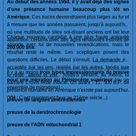
Au début des années 1950, il y avait déjà des signes
d'une présence humaine beaucoup plus tôt en
Amérique.
Ces traces deviendraient plus larges au fur et
à mesure que les années passaient, jusqu'à aujourd'hui
où une multitude de sites soi-disant anciens ont fait leur
Chaque nouveau candidat à une plus haute antiquité
apparition, certains avec des âges réhaussés estimés de
apporte avec lui de nouvelles revendications, mais le
200.000 ans
.
résultat reste le même. Les sceptiques posent des
questions difficiles. Le débat s'ensuit.
La demande est
acceptée par les uns, rejetée par les autres, tandis que
Il y a au moins
trois types impressionnants de preuve
le reste "attend et voit"
. Jusqu'à présent, au moins, la
pour une migration au Pléistocène supérieur
(ou un
barrière Clovis reste intacte. Un avant - 11, 500 B.P. de
ensemble de migrations) :
présence humaine en Amérique n'existe pas aujourd'hui.
(
YH
: C'est maintenant faux au 21ème siècle...)
preuve de langues amérindiennes
preuve de la dendrochronologie
preuve de l'ADN mitochondrial 1