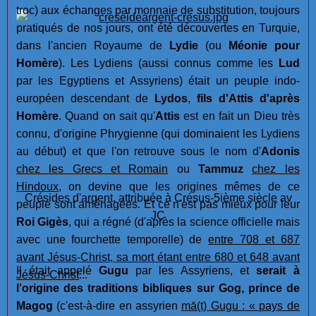
troc) aux échanges par monnaie de substitution, toujours
pratiqués de nos jours, ont été découvertes en Turquie,
dans l'ancien Royaume de
Lydie
(ou
Méonie pour
Homère
). Les Lydiens (aussi connus comme les
Lud
par les Egyptiens et Assyriens) était un peuple indo-
européen descendant de
Lydos
,
fils d'Attis d'après
Homère
. Quand on sait qu'
Attis
est en fait un Dieu très
connu, d'origine Phrygienne (qui dominaient les Lydiens
au début) et que l'on retrouve sous le nom d'
Adonis
chez les Grecs et Romain
ou
Tammuz
chez les
Hindoux
, on devine que les origines mêmes de ce
Crésides d'argent, attribuée à Crésus-5ième siècle av
peuple sont aménagées. Et ce n'est pas mieux pour leur
JC
Roi Gigès
, qui a régné (d'après la science officielle mais
avec une fourchette temporelle) de
entre 708 et 687
avant Jésus-Christ, sa mort étant entre 680 et 648 avant
Il était appelé
Gugu
par les Assyriens, et
serait à
Jésus-Christ
...
l'origine des traditions bibliques sur Gog, prince de
Magog
(c'est-à-dire en assyrien
mā(t) Gugu : « pays de