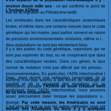
environ douze mille ans
- ce qui confirme le point de
L'horloge ADNmt
vue de la migration au Pléistocène tardif.
Les similitudes dans les caractéristiques anatomiques
brutes, et même dans une certaine mesure dans le code
génétique qui les inspire, peut parfois survenir en raison
de pressions environnementales similaires, même si les
deux populations ne sont pas étroitement liées.
Il y a des parties du code génétique, cependant, qui ne
sont pas exprimés du tout, ou ne s'expriment que dans
des caractéristiques neutres. Dans ces gènes, le taux
normal de mutation n'est pas affecté par les pressions
environnementales. En particulier, l'ADN mitochondrial (
Donc, étant donné une estimation raisonnable de la
ADNmt) n'est pas soumis à des forces de mélange de
rapidité et de la régularité des mutations qui se
fertilisation, puisque
l'ADNmt de toute créature vient
produisent dans l'ADN mitochondrial, nous pouvons
de sa mère uniquement.
assez précisément dater lorsque les populations ont
divergé.
Par cette mesure, les Américains se sont
C'est plus tôt que ce que les autres méthodes nous ont
divisés des Asiatiques du Nord il y a quelques