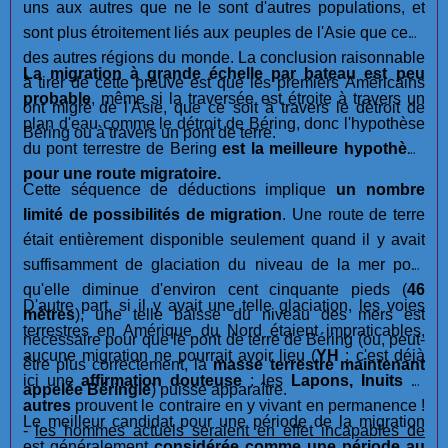
uns aux autres que ne le sont d'autres populations, et
sont plus étroitement liés aux peuples de l'Asie que ceux
des autres régions du monde. La conclusion raisonnable
La migration à grande échelle par bateau est
peu
à tirer de cette preuve est que les premiers Américains
probable
, même si la traversée est étroite à travers un
ont migré de l'Asie, que ce soit à travers le détroit de
plan d'eau comme le détroit de Béring, donc l'hypothèse
Béring ou à travers un pont de terre.
du pont terrestre de Bering
est la meilleure hypothèse
pour une route migratoire.
Cette séquence de déductions implique
un nombre
limité de possibilités de migration
. Une route de terre
était entièrement disponible seulement quand il y avait
suffisamment de glaciation du niveau de la mer pour
qu'elle diminue d'environ cent cinquante pieds (
46
D'autre part, si il y avait une telle glaciation, les voies
mètres
), une telle baisse du niveau des mers est
terrestres en Amérique du Nord étaient impraticables,
nécessaire pour que le pont de terre de Béring (ou, peut-
aucune migration ne pourrait avoir lieu (
YH
: c'est déjà
être plus correctement, la
masse terrestre maintenant
ici une
affirmation douteuse
: les
Lapons, Inuits
et
appelée Béringie
) puisse apparaître.
autres
prouvent le contraire en y vivant en permanence !
Le meilleur candidat pour une période de la migration
-
les hommes actuels seraient en effet incapables de
est généralement
considérée comme une période au