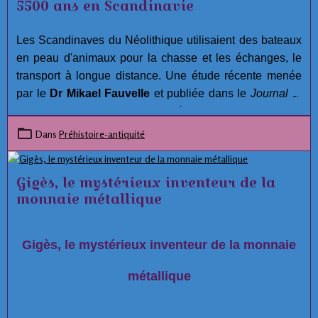
5500 ans en Scandinavie
Les Scandinaves du Néolithique utilisaient des bateaux
en peau d'animaux pour la chasse et les échanges, le
transport à longue distance. Une étude récente menée
par le
Dr Mikael Fauvelle
et publiée dans le
Journal of
Maritime Archaeology
suggère que
la culture
scandinave antique de la céramique piquée (PWC)
Dans
Préhistoire-antiquité
aurait pu construire des bateaux en utilisant des peaux
d'animaux, en particulier
des peaux de phoque
, pour
Gigès, le mystérieux inventeur de la
naviguer, pêcher, chasser et transporter, échanger sur de
monnaie métallique
vastes distances. La PWC a prospéré
entre 3500 et
2300 avant J.-C
. dans les régions entourant la mer
Baltique et la mer du Nord, y compris certaines parties
Gigès, le mystérieux inventeur de la monnaie
de la Suède, du Danemark et de la Finlande actuels.
métallique