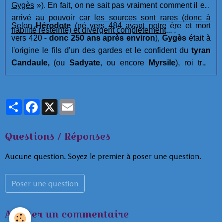
Gygès
»). En fait, on ne sait pas vraiment comment il est
arrivé au pouvoir car
les sources sont rares (donc à
Selon
Hérodote
(né vers 484 avant notre ère et mort
fiabilité resteinte) et divergent complètement
... :
vers 420 -
donc 250 ans après environ
),
Gygès
était à
l'origine le fils d'un des gardes et le confident du
tyran
Candaule,
(ou
Sadyate
, ou encore
Myrsile
), roi très
légendaire descendant d'Héraclès (
Hercule
), qui était un
roi vantard qui ne cessait de vanter la beauté de sa
femme. Ne supportant pas que
Gygès
puisse douter des
Partager
Facebook
X
Email
charmes de son épouse,
Candaule
lui donne l'ordre de
tout faire pour la voir nue et constater sa vérité. Après
Questions / Réponses
avoir refusé car pensant que c'est indigne,
Gygès
finit
par céder et se cache dans la chambre royale au bon
Aucune question. Soyez le premier à poser une question.
moment pour admirer le déshabillage de la Reine. Mais
celle-ci le découvre sans le laisser paraître. Elle a
Poser une question
compris que le roi ne peut être que l'auteur de cette
indignité et décide de se venger de cet outrage. Elle
Ajouter un commentaire
convoque
Gigès
le lendemain et lui fait le chantage