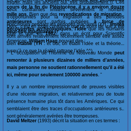
migrer, mais les anciens oui, très probablement !
). Ces
cours de la fin du Pléistocène, il y a environ douze
deux contraintes limitent sévèrement le nombre
mille ans
. Bien que des
revendications de migrations
d'opportunités pour la migration à des périodes
antérieures
sont parfois publiées
à force de
spécifiques pendant les périodes glaciaires (YH :
limites
Donc, c'est en toute confiance que ce point de vue a été
découvertes archéologiques
,
l'idée
que les humains
peut-être imaginaires !
)
jugé et que, en
1962
, dans un écrit pour
Scientific
sont arrivés relativement récemment semble être assez
American
,
William Haag
pouvait dire :
bien
établie
(
YH
: et oui, on établi l'idée et la théorie...
jusqu'à ce que la réalité rattrape l'idée ^^).
" L' occupation de l'homme du Nouveau Monde
peut
remonter à plusieurs dizaines de milliers d'années,
mais personne ne soutient rationnellement qu'il a été
ici, même pour seulement 100000 années
. "
Il y a un nombre impressionnant de preuves visibles
d'une récente migration, et relativement peu de toute
présence humaine plus tôt dans les Amériques. Ce qui
semblaient être des traces d'occupations antérieures se
sont généralement avérées être trompeuses.
David Meltzer
(1993) décrit la situation en ces termes :