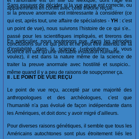
et l'anomalie est un site du Mexique, dont l'âge est
Sans essayer de décider si la vue reçue est correcte, ou
apparemment en conflit avec cette théorie reçue.
si la preuve anormale est intéressante à considérer (ce
qui est, après tout, une affaire de spécialistes -
YH
: c'est
un point de vue), nous suivrons l'histoire de ce qui s'est
passé pour les scientifiques impliqués, et tirerons des
En particulier, nous soutenons que, dans les périodes
conclusions sur ce qui peut et ne peut être attendu de la
d'instabilité dans la science («révolution», si vous
science en tant qu'une véritable institution humaine.
voulez), il est dans la nature même de la science de
traiter la preuve anormale avec hostilité et suspicion,
même quand il y a peu de raisons de soupçonner ça.
II . LE POINT DE VUE REÇU
Le point de vue reçu, accepté par une majorité des
anthropologues et des archéologues, c'est que
l'humanité n'a pas évolué de façon indépendante dans
les Amériques, et doit donc y avoir migré d'ailleurs.
Pour diverses raisons génétiques, il semble que tous les
Américains autochtones sont plus étroitement liés les