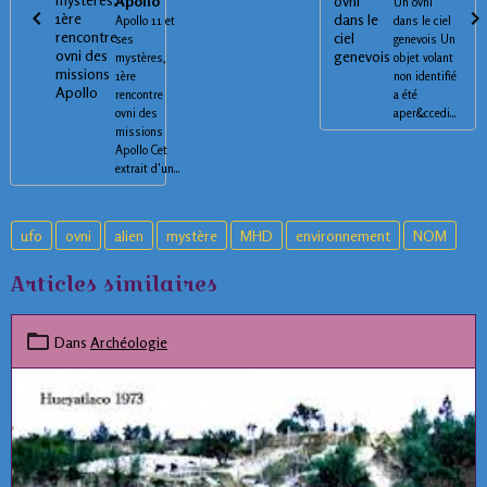
Apollo
Un ovni
Apollo 11 et
dans le ciel
ses
genevois Un
mystères,
objet volant
1ère
non identifié
rencontre
a été
ovni des
aper&ccedi...
missions
Apollo Cet
extrait d'un...
ufo
ovni
alien
mystère
MHD
environnement
NOM
Articles similaires
Dans
Archéologie