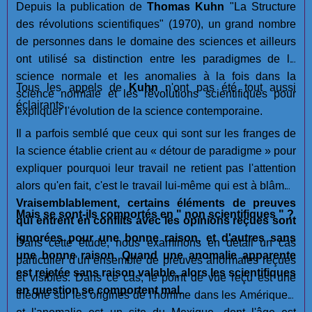
Depuis la publication de
Thomas Kuhn
"La Structure
des révolutions scientifiques" (1970), un grand nombre
de personnes dans le domaine des sciences et ailleurs
ont utilisé sa distinction entre les paradigmes de la
science normale et les anomalies à la fois dans la
Tous les appels de
Kuhn
n'ont pas été tout aussi
science normale et les révolutions scientifiques pour
éclairants.
expliquer l'évolution de la science contemporaine.
Il a parfois semblé que ceux qui sont sur les franges de
la science établie crient au « détour de paradigme » pour
expliquer pourquoi leur travail ne retient pas l'attention
alors qu'en fait, c'est le travail lui-même qui est à blâmer.
Vraisemblablement, certains éléments de preuves
Mais se sont-ils comportés en " non scientifiques " ?
qui entrent en conflits avec les opinions reçues sont
ignorées pour une bonne raison, et d'autres sans
Dans cette étude, nous examinons en détail un cas
une bonne raison
.
Quand une anomalie apparente
particulier d'un ensemble de preuves anormales reçues
est rejetée sans raison valable, alors les scientifiques
et visibles. Dans ce cas, le point de vue reçu est une
en question se comportent mal.
théorie sur les origines de l'homme dans les Amériques,