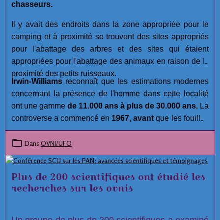
chasseurs.
Il y avait des endroits dans la zone appropriée pour le
camping et à proximité se trouvent des sites appropriés
pour l'abattage des arbres et des sites qui étaient
appropriées pour l'abattage des animaux en raison de la
proximité des petits ruisseaux.
Irwin-Williams
reconnaît que les estimations modernes
concernant la présence de l'homme dans cette localité
ont une gamme
de 11.000 ans à plus de 30.000 ans.
La
controverse a commencé en
1967
,
avant
que les fouilles
aient été réalisées. Malgré les efforts approfondis et la
compétence des membres de l'équipe archéologiques à
Dans
OVNI/UFO
Hueyatlaco,
Jose L. Lorenzo
, Directeur de la
Préhistoire à l'Instituto Nacional de Antropología e
Plus de 200 scientifiques ont étudié les
Historia, a lancé plusieurs allégations concernant
recherches sur les ovnis
l'intégrité du projet à
Hueyatlaco, El Horno, et
Tecacaxco
( communément appelé Valsequillo). :
Un groupe de plus de 200 scientifiques a examiné