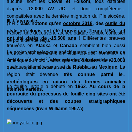
aucune, sont les
Clovis et Folsom
, tous datables
d'après
-12.000 AV JC
, et donc complètement
compatibles avec la dernière migration du Pléistocène.
III. L'anomalie
(
YH : Mais notons qu'en
octobre 2018
, des
outils du
style pré-clovis ont été trouvés
au Texas, USA... et
Parfois, une découverte archéologique semble contester
ont été datés de -15.500 ans
!
Différentes preuves
ce point de vue reçu.
trouvées en
Alaska
et
Canada
semblent bien aussi
Le projet archéologique spécifique qui est au centre de
prouver une arrivée bien plus tôt des hommes en
ce travail était situé à
Hueyatlaco, Valsequillo
, qui est à
Amérique du nord... alors que des datations de
-25.000
quelques kilomètres au sud de
Puebla, au Mexique
. La
ans
, voir plus, se multiplient au
Brésil
...)
région était devenue
très connue parmi les
archéologues en raison des formes animales
La fouille initiale a débuté en
1962. Au cours de la
éteintes variées.
poursuite du processus de fouille cinq sites ont été
découverts et des coupes stratigraphiques
séquencées (Irwin-Williams 1967a).