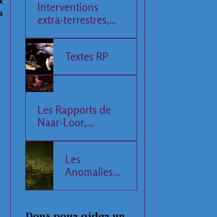
x
Interventions
s
extra-terrestres,
Société et
Economie
Textes RP
Les Rapports de
Naar-Loor,
l'Observateur
Les
Anomalies
de la Mer
Baltique
Dons pour aider un