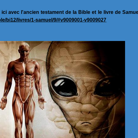
ci avec l'ancien testament de la Bible et le livre de Samue
ible/bi12/livres/1-samuel/9/#v9009001-v9009027