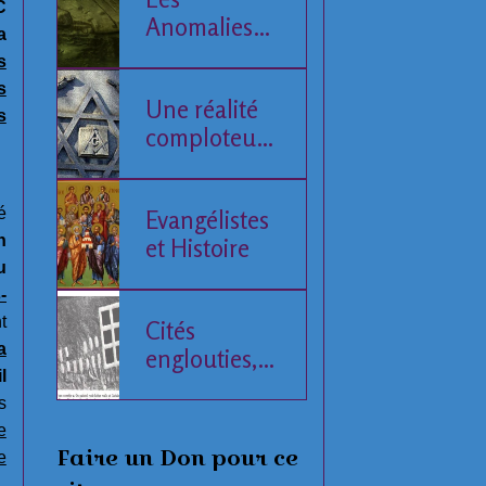
C
Anomalies
a
de la Mer
s
Baltique
s
Une réalité
s
comploteuse
de l'Histoire
humaine
é
Evangélistes
n
et Histoire
u
-
t
Cités
a
englouties,
l
données
s
compilées
e
Faire un Don pour ce
e