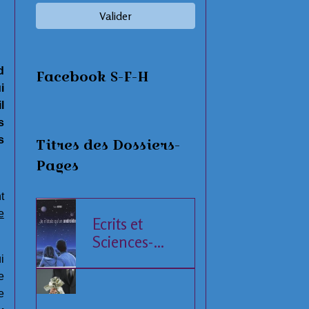
Valider
d
Facebook S-F-H
i
l
s
s
Titres des Dossiers-
Pages
t
e
Ecrits et
Sciences-
Fiction
i
e
e