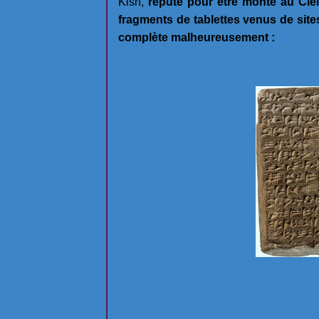
Kish,
réputé pour être monté au Cie
fragments de tablettes venus de sites
complète malheureusement :