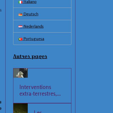
Italiano
1
Deutsch
Nederlands
Portuguesa
Autres pages
Interventions
extra-terrestres,
Société et
s
Economie
e
Les