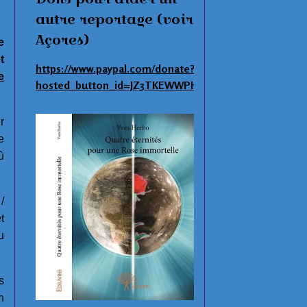
autre reportage (voir
Açores)
e
t
https://www.paypal.com/donate?
e
hosted_button_id=JZ3TKEWWPHNAS
r
e
ù
/
t
u
s
n