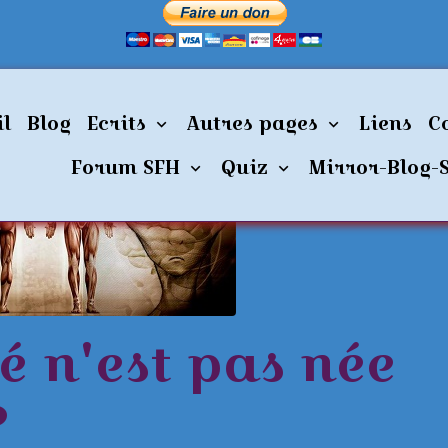
té n'est pas née sur Terre ?
il
Blog
Ecrits
Autres pages
Liens
C
Forum SFH
Quiz
Mirror-Blog-
é n'est pas née
?