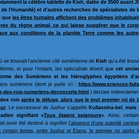
otamment la célèbre tablette de Kish, datée de 3500 avant J
de l'Humanité) et d'autres recherches de spécialistes de l
it que
les êtres humains affichent des problèmes inhabituel
res du règne animal, ce qui laisse suggérer que le corp
ace aux conditions de la planète Terre comme les autre
ù se trouvait l'ancienne cité sumérienne de
Kish
qu'a été trouv
iforme, et pour l'instant, les spécialiste disent que
cet ancie
forme des Sumériens et les hiéroglyphes égyptiens d'a
ains sumériens (dont je parle ici :
https://www.sciences-faits
ste-des-rois-sumeriens-deconcerte.html
) déclare indirectemen
r des rois
après le déluge, alors que le tout premier roi de l
hur
. Le successeur de Jushur s'appelle
Kullassina-bel
,
mais i
adien signifiant «
Tous étaient seigneurs
»
. Ainsi, certain
t avoir été destiné à signifier
l'absence d'une autorité central
ertain temps, entre Jushur et Etana, le premier roi après l