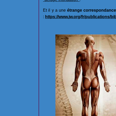
Et il y a une
étrange correspondance i
:
https://www.jw.org/fr/publications/b