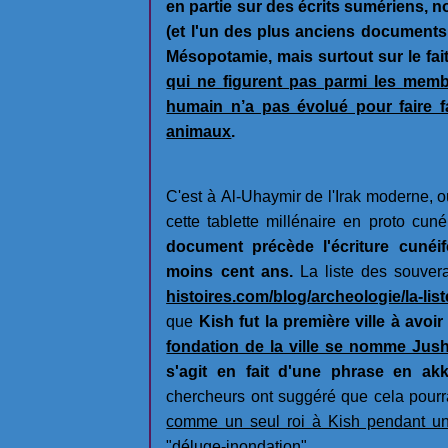
en partie sur des écrits sumériens, n
(et l'un des plus anciens documents 
Mésopotamie, mais surtout sur le fa
qui ne figurent pas parmi les memb
humain n’a pas évolué pour faire f
animaux
.
C'est à Al-Uhaymir de l'Irak moderne, o
cette tablette millénaire en proto cuné
document précède l'écriture cunéi
moins cent ans.
La liste des souver
histoires.com/blog/archeologie/la-li
que
Kish fut la première ville à avoi
fondation de la ville se nomme Jus
s'agit en fait d'une phrase en akk
chercheurs ont suggéré que cela pourrai
comme un seul roi à Kish pendant un c
"déluge-inondation"
.