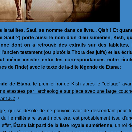
es Israélites, Saül, se nomme dans ce livre... Qish ! Et quan
de Saül ?) porte aussi le nom d'un dieu sumérien, Kish, qu
ne dont on a retrouvé des extraits sur des tablettes, i
'ancien testament (ou plutôt la Thora des juifs) et les écrit
eut même insister entre les correspondances entre écrit
ues de l'Inde) avec le texte de la-dite légende de Etana :
nde de Etana
, le premier roi de Kish après le "déluge" ayan
ons attestées par l'archéologie sur place avec une large couch
vant JC
) ?
uge, qui se désole de ne pouvoir avoir de descendant pour lu
 du IIe millénaire avant notre ère, est probablement issu d'un
effet,
Étana fait parti de la liste royale sumérienne
, un roi d