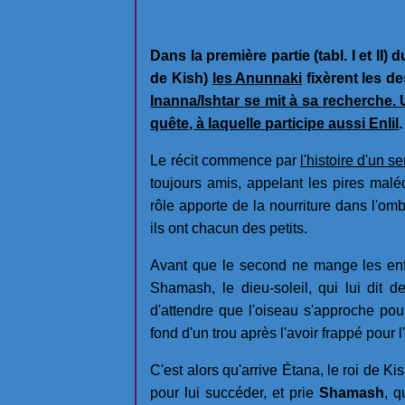
Dans la première partie (tabl. I et II)
de Kish)
les Anunnaki
fixèrent les des
Inanna/Ishtar se mit à sa recherche.
quête, à laquelle participe aussi Enlil
.
Le récit commence par
l'histoire d'un se
toujours amis, appelant les pires maléd
rôle apporte de la nourriture dans l'om
ils ont chacun des petits.
Avant que le second ne mange les enfa
Shamash, le dieu-soleil, qui lui dit 
d'attendre que l'oiseau s'approche pour 
fond d'un trou après l'avoir frappé pour l
C'est alors qu'arrive Étana, le roi de K
pour lui succéder, et prie
Shamash
, q