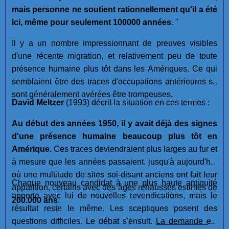
mais personne ne soutient rationnellement qu'il a été
ici, même pour seulement 100000 années
. "
Il y a un nombre impressionnant de preuves visibles
d'une récente migration, et relativement peu de toute
présence humaine plus tôt dans les Amériques. Ce qui
semblaient être des traces d'occupations antérieures se
sont généralement avérées être trompeuses.
David Meltzer
(1993) décrit la situation en ces termes :
Au début des années 1950, il y avait déjà des signes
d'une présence humaine beaucoup plus tôt en
Amérique.
Ces traces deviendraient plus larges au fur et
à mesure que les années passaient, jusqu'à aujourd'hui
où une multitude de sites soi-disant anciens ont fait leur
Chaque nouveau candidat à une plus haute antiquité
apparition, certains avec des âges réhaussés estimés de
apporte avec lui de nouvelles revendications, mais le
200.000 ans
.
résultat reste le même. Les sceptiques posent des
questions difficiles. Le débat s'ensuit.
La demande est