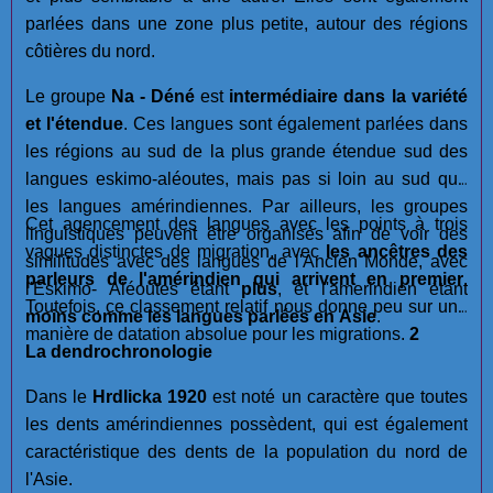
parlées dans une zone plus petite, autour des régions
côtières du nord.
Le groupe
Na - Déné
est
intermédiaire dans la variété
et l'étendue
. Ces langues sont également parlées dans
les régions au sud de la plus grande étendue sud des
langues eskimo-aléoutes, mais pas si loin au sud que
les langues amérindiennes. Par ailleurs, les groupes
Cet agencement des langues avec les points à trois
linguistiques peuvent être organisés afin de voir des
vagues distinctes de migration, avec
les ancêtres des
similitudes avec des langues de l'Ancien Monde, avec
parleurs de l'amérindien qui arrivent en premier
.
l'Eskimo- Aléoutes êtant
plus
, et l'amerindien étant
Toutefois, ce classement relatif nous donne peu sur une
moins
comme les langues parlées en Asie
.
manière de datation absolue pour les migrations.
2
La dendrochronologie
Dans le
Hrdlicka 1920
est noté un caractère que toutes
les dents amérindiennes possèdent, qui est également
caractéristique des dents de la population du nord de
l'Asie.