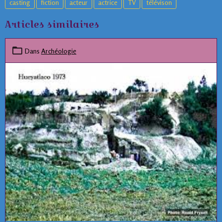
casting
fiction
acteur
actrice
TV
télévison
Articles similaires
Dans
Archéologie