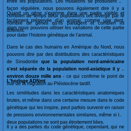
entre les populations. Les mutations se produisent de
façon régulière, nous pouvons également dire il y a
Quand un gène s'exprime dans une partie visible et
combien de temps deux populations ont divergé par le
facilement préservée d'un animal, comme une dent,
nombre de gènes qu'ils partagent et combien ils
alors nous pouvons utiliser les variations de cette partie
diffèrent.
pour dater l'histoire génétique de l'animal.
Dans le cas des humains en Amérique du Nord, nous
pouvons dire par des distributions des caractéristiques
de Sinodontie
que la population nord-américaine
s'est séparée de la population nord-asiatique il y a
environ douze mille ans
- ce qui confirme le point de
L'horloge ADNmt
vue de la migration au Pléistocène tardif.
Les similitudes dans les caractéristiques anatomiques
brutes, et même dans une certaine mesure dans le code
génétique qui les inspire, peut parfois survenir en raison
de pressions environnementales similaires, même si les
deux populations ne sont pas étroitement liées.
Il y a des parties du code génétique, cependant, qui ne