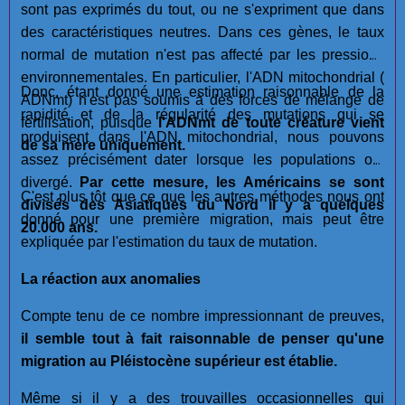
sont pas exprimés du tout, ou ne s'expriment que dans
des caractéristiques neutres. Dans ces gènes, le taux
normal de mutation n'est pas affecté par les pressions
environnementales. En particulier, l'ADN mitochondrial (
Donc, étant donné une estimation raisonnable de la
ADNmt) n'est pas soumis à des forces de mélange de
rapidité et de la régularité des mutations qui se
fertilisation, puisque
l'ADNmt de toute créature vient
produisent dans l'ADN mitochondrial, nous pouvons
de sa mère uniquement.
assez précisément dater lorsque les populations ont
divergé.
Par cette mesure, les Américains se sont
C'est plus tôt que ce que les autres méthodes nous ont
divisés des Asiatiques du Nord il y a quelques
donné pour une première migration, mais peut être
20.000 ans.
expliquée par l'estimation du taux de mutation.
La réaction aux anomalies
Compte tenu de ce nombre impressionnant de preuves,
il semble tout à fait raisonnable de penser qu'une
migration au Pléistocène supérieur est établie.
Même si il y a des trouvailles occasionnelles qui