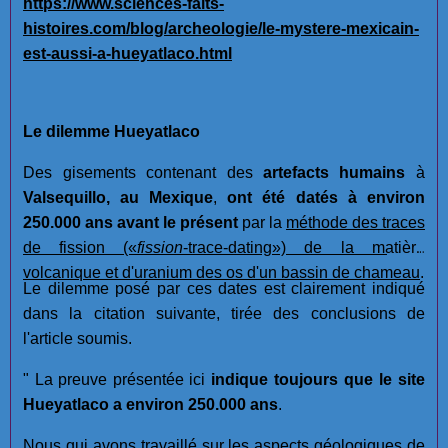
https://www.sciences-faits-
histoires.com/blog/archeologie/le-mystere-mexicain-
est-aussi-a-hueyatlaco.html
Le dilemme Hueyatlaco
Des gisements contenant des
artefacts humains
à
Valsequillo, au Mexique
,
ont été datés à environ
250.000 ans avant le présent
par la
méthode des traces
de fission
(«
fission
-trace-dating»)
de la matière
volcanique et d'uranium des os d'un bassin de chameau
.
Le dilemme posé par ces dates est clairement indiqué
dans la citation suivante, tirée des conclusions de
l'article soumis.
" La preuve présentée ici
indique toujours que le site
Hueyatlaco a environ 250.000 ans
.
Nous qui avons travaillé sur les aspects géologiques de