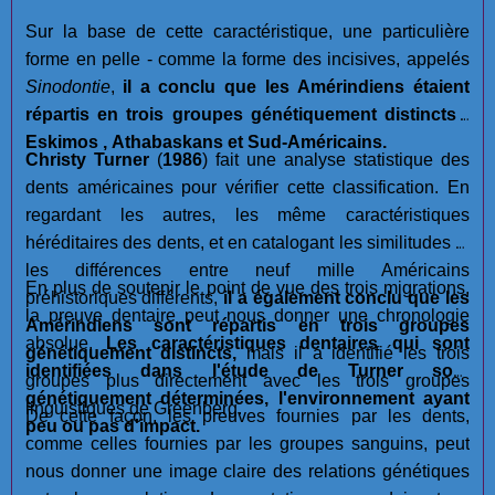
Sur la base de cette caractéristique, une particulière
forme en pelle - comme la forme des incisives, appelés
Sinodontie
,
il a conclu que les Amérindiens étaient
répartis en trois groupes génétiquement distincts :
Eskimos , Athabaskans et Sud-Américains.
Christy Turner
(
1986
) fait une analyse statistique des
dents américaines pour vérifier cette classification. En
regardant les autres, les même caractéristiques
héréditaires des dents, et en catalogant les similitudes et
les différences entre neuf mille Américains
En plus de soutenir le point de vue des trois migrations,
préhistoriques différents,
il a également conclu que les
la preuve dentaire peut nous donner une chronologie
Amérindiens sont répartis en trois groupes
absolue.
Les caractéristiques dentaires qui sont
génétiquement distincts,
mais il a identifié les trois
identifiées dans l'étude de Turner sont
groupes plus directement avec les trois groupes
génétiquement déterminées, l'environnement ayant
linguistiques de Greenberg.
De cette façon, les preuves fournies par les dents,
peu ou pas d'impact.
comme celles fournies par les groupes sanguins, peut
nous donner une image claire des relations génétiques