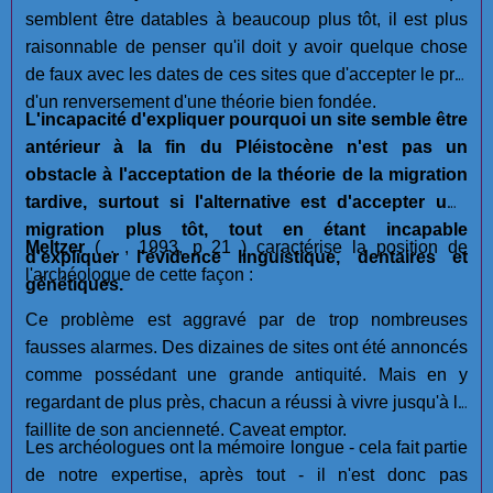
semblent être datables à beaucoup plus tôt, il est plus
raisonnable de penser qu'il doit y avoir quelque chose
de faux avec les dates de ces sites que d'accepter le prix
d'un renversement d'une théorie bien fondée.
L'incapacité d'expliquer pourquoi un site semble être
antérieur à la fin du Pléistocène n'est pas un
obstacle à l'acceptation de la théorie de la migration
tardive, surtout si l'alternative est d'accepter une
migration plus tôt, tout en étant incapable
Meltzer
( . , 1993, p 21 ) caractérise la position de
d'expliquer l'évidence linguistique, dentaires et
l'archéologue de cette façon :
génétiques.
Ce problème est aggravé par de trop nombreuses
fausses alarmes. Des dizaines de sites ont été annoncés
comme possédant une grande antiquité. Mais en y
regardant de plus près, chacun a réussi à vivre jusqu'à la
faillite de son ancienneté. Caveat emptor.
Les archéologues ont la mémoire longue - cela fait partie
de notre expertise, après tout - il n'est donc pas