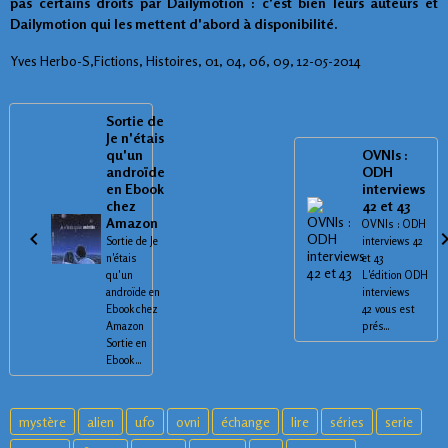
pas certains droits par Dailymotion : c'est bien leurs auteurs et
Dailymotion qui les mettent d'abord à disponibilité.
Yves Herbo-S,Fictions, Histoires, 01, 04, 06, 09, 12-05-2014
Sortie de
Je n'étais
qu'un
OVNIs :
androïde
ODH
en Ebook
interviews
chez
42 et 43
Amazon
OVNIs : ODH
Sortie de Je
interviews 42
n'étais
et 43
qu'un
L'édition ODH
androïde en
interviews
Ebook chez
42 vous est
Amazon
prés...
Sortie en
Ebook ...
mystère
alien
ufo
ovni
échange
lire
séries
serie