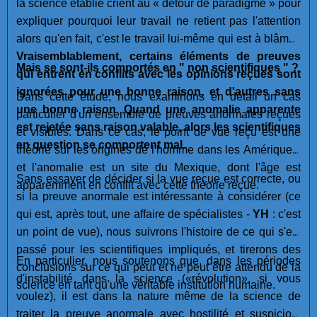
la science établie crient au « détour de paradigme » pour
expliquer pourquoi leur travail ne retient pas l'attention
alors qu'en fait, c'est le travail lui-même qui est à blâmer.
Vraisemblablement, certains éléments de preuves
Mais se sont-ils comportés en " non scientifiques " ?
qui entrent en conflits avec les opinions reçues sont
ignorées pour une bonne raison, et d'autres sans
Dans cette étude, nous examinons en détail un cas
une bonne raison
.
Quand une anomalie apparente
particulier d'un ensemble de preuves anormales reçues
est rejetée sans raison valable, alors les scientifiques
et visibles. Dans ce cas, le point de vue reçu est une
en question se comportent mal.
théorie sur les origines de l'homme dans les Amériques,
et l'anomalie est un site du Mexique, dont l'âge est
Sans essayer de décider si la vue reçue est correcte, ou
apparemment en conflit avec cette théorie reçue.
si la preuve anormale est intéressante à considérer (ce
qui est, après tout, une affaire de spécialistes -
YH
: c'est
un point de vue), nous suivrons l'histoire de ce qui s'est
passé pour les scientifiques impliqués, et tirerons des
En particulier, nous soutenons que, dans les périodes
conclusions sur ce qui peut et ne peut être attendu de la
d'instabilité dans la science («révolution», si vous
science en tant qu'une véritable institution humaine.
voulez), il est dans la nature même de la science de
traiter la preuve anormale avec hostilité et suspicion,