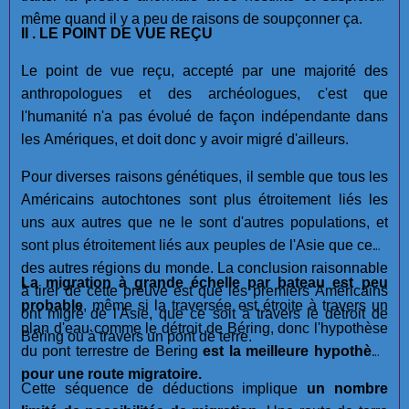
même quand il y a peu de raisons de soupçonner ça.
II . LE POINT DE VUE REÇU
Le point de vue reçu, accepté par une majorité des
anthropologues et des archéologues, c'est que
l'humanité n'a pas évolué de façon indépendante dans
les Amériques, et doit donc y avoir migré d'ailleurs.
Pour diverses raisons génétiques, il semble que tous les
Américains autochtones sont plus étroitement liés les
uns aux autres que ne le sont d'autres populations, et
sont plus étroitement liés aux peuples de l'Asie que ceux
des autres régions du monde. La conclusion raisonnable
La migration à grande échelle par bateau est
peu
à tirer de cette preuve est que les premiers Américains
probable
, même si la traversée est étroite à travers un
ont migré de l'Asie, que ce soit à travers le détroit de
plan d'eau comme le détroit de Béring, donc l'hypothèse
Béring ou à travers un pont de terre.
du pont terrestre de Bering
est la meilleure hypothèse
pour une route migratoire.
Cette séquence de déductions implique
un nombre