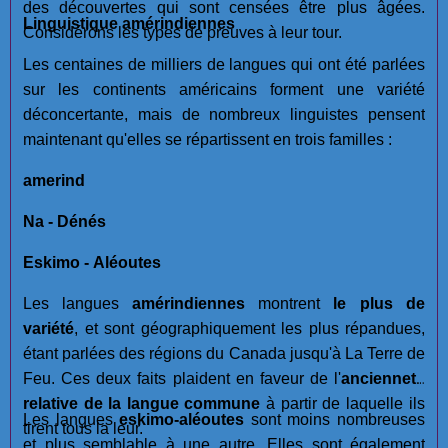
des découvertes qui sont censées être plus âgées.
Linguistique amérindiennes
Considérons les types de preuves à leur tour.
Les centaines de milliers de langues qui ont été parlées
sur les continents américains forment une variété
déconcertante, mais de nombreux linguistes pensent
maintenant qu'elles se répartissent en trois familles :
amerind
Na - Dénés
Eskimo - Aléoutes
Les langues
amérindiennes
montrent
le plus de
variété
, et sont géographiquement les plus répandues,
étant parlées des régions du Canada jusqu'à La Terre de
Feu. Ces deux faits plaident en faveur de l'
ancienneté
relative de la langue commune
à partir de laquelle ils
Les langues
eskimo-aléoutes
sont moins nombreuses
tirent tous la leur.
et plus semblable à une autre. Elles sont également