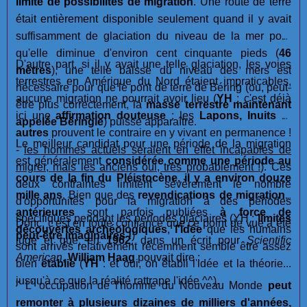
limité de possibilités de migration
. Une route de terre
était entièrement disponible seulement quand il y avait
suffisamment de glaciation du niveau de la mer pour
qu'elle diminue d'environ cent cinquante pieds (
46
D'autre part, si il y avait une telle glaciation, les voies
mètres
), une telle baisse du niveau des mers est
terrestres en Amérique du Nord étaient impraticables,
nécessaire pour que le pont de terre de Béring (ou, peut-
aucune migration ne pourrait avoir lieu (
YH
: c'est déjà
être plus correctement, la
masse terrestre maintenant
ici une
affirmation douteuse
: les
Lapons, Inuits
et
appelée Béringie
) puisse apparaître.
autres
prouvent le contraire en y vivant en permanence !
Le meilleur candidat pour une période de la migration
-
les hommes actuels seraient en effet incapables de
est généralement
considérée comme une période au
migrer, mais les anciens oui, très probablement !
). Ces
cours de la fin du Pléistocène, il y a environ douze
deux contraintes limitent sévèrement le nombre
mille ans
. Bien que des
revendications de migrations
d'opportunités pour la migration à des périodes
antérieures
sont parfois publiées
à force de
spécifiques pendant les périodes glaciaires (YH :
limites
Donc, c'est en toute confiance que ce point de vue a été
découvertes archéologiques
,
l'idée
que les humains
peut-être imaginaires !
)
jugé et que, en
1962
, dans un écrit pour
Scientific
sont arrivés relativement récemment semble être assez
American
,
William Haag
pouvait dire :
bien
établie
(
YH
: et oui, on établi l'idée et la théorie...
jusqu'à ce que la réalité rattrape l'idée ^^).
" L' occupation de l'homme du Nouveau Monde
peut
remonter à plusieurs dizaines de milliers d'années,