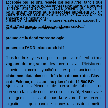
acceptée par les uns, rejetée par les autres, tandis que
Il y a au moins
trois types impressionnants de preuve
le reste "attend et voit"
. Jusqu'à présent, au moins, la
pour une migration au Pléistocène supérieur
(ou un
barrière Clovis reste intacte. Un avant - 11, 500 B.P. de
ensemble de migrations) :
présence humaine en Amérique n'existe pas aujourd'hui.
(
YH
: C'est maintenant faux au 21ème siècle...)
preuve de langues amérindiennes
preuve de la dendrochronologie
preuve de l'ADN mitochondrial 1
Tous les trois types de point de preuve mènent à
trois
vagues de migration
, les premiers au Pléistocène
supérieur, comme hypothèse. Les plus anciens sites
clairement datables
sont
très loin de ceux des Clovis
et de Folsom, et ils sont au plus tôt de 11.500 BP.
Ajoutez à ces éléments de preuve de l'absence de
preuves claires de quoi que ce soit plus tôt, et vous avez
un argument puissant pour la vision d'une récente
migration, ce qui donne de bonnes raisons de se méfier