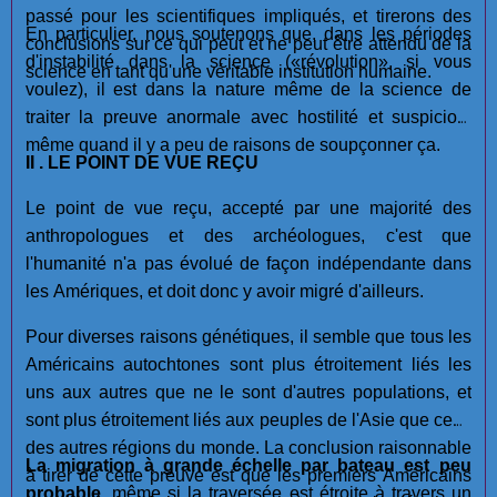
passé pour les scientifiques impliqués, et tirerons des
En particulier, nous soutenons que, dans les périodes
conclusions sur ce qui peut et ne peut être attendu de la
d'instabilité dans la science («révolution», si vous
science en tant qu'une véritable institution humaine.
voulez), il est dans la nature même de la science de
traiter la preuve anormale avec hostilité et suspicion,
même quand il y a peu de raisons de soupçonner ça.
II . LE POINT DE VUE REÇU
Le point de vue reçu, accepté par une majorité des
anthropologues et des archéologues, c'est que
l'humanité n'a pas évolué de façon indépendante dans
les Amériques, et doit donc y avoir migré d'ailleurs.
Pour diverses raisons génétiques, il semble que tous les
Américains autochtones sont plus étroitement liés les
uns aux autres que ne le sont d'autres populations, et
sont plus étroitement liés aux peuples de l'Asie que ceux
des autres régions du monde. La conclusion raisonnable
La migration à grande échelle par bateau est
peu
à tirer de cette preuve est que les premiers Américains
probable
, même si la traversée est étroite à travers un