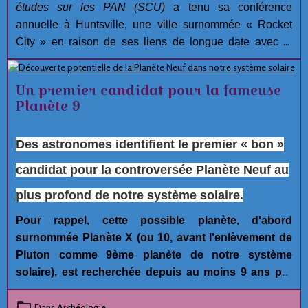
études sur les PAN (SCU)
a tenu sa conférence
annuelle à Huntsville, une ville surnommée « Rocket
City » en raison de ses liens de longue date avec la
recherche aérospatiale.
Un premier candidat pour la fameuse
Planète 9
Des astronomes identifient le premier « bon »
candidat pour la controversée Planète Neuf au
plus profond de notre système solaire.
Pour rappel, cette possible planète, d'abord
surnommée Planète X (ou 10, avant l'enlèvement de
Pluton comme 9ème planète de notre système
solaire), est recherchée depuis au moins 9 ans par
plusieurs astronomes car ce serait la seule
explication possible raisonnable pour expliquer les
Dans
Archéologie