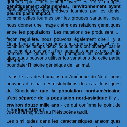
groupes plus directement avec les trois groupes
génétiquement déterminées, l'environnement ayant
linguistiques de Greenberg.
De cette façon, les preuves fournies par les dents,
peu ou pas d'impact.
comme celles fournies par les groupes sanguins, peut
nous donner une image claire des relations génétiques
entre les populations. Les mutations se produisent de
façon régulière, nous pouvons également dire il y a
Quand un gène s'exprime dans une partie visible et
combien de temps deux populations ont divergé par le
facilement préservée d'un animal, comme une dent,
nombre de gènes qu'ils partagent et combien ils
alors nous pouvons utiliser les variations de cette partie
diffèrent.
pour dater l'histoire génétique de l'animal.
Dans le cas des humains en Amérique du Nord, nous
pouvons dire par des distributions des caractéristiques
de Sinodontie
que la population nord-américaine
s'est séparée de la population nord-asiatique il y a
environ douze mille ans
- ce qui confirme le point de
L'horloge ADNmt
vue de la migration au Pléistocène tardif.
Les similitudes dans les caractéristiques anatomiques