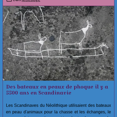
anomalies orbitales de plusieurs mini-planètes
dans
la ceinture de Kuiper, aux confins de notre
système solaire.
Des bateaux en peaux de phoque il y a
5500 ans en Scandinavie
Les Scandinaves du Néolithique utilisaient des bateaux
en peau d'animaux pour la chasse et les échanges, le