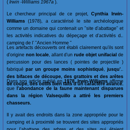
(
Irwin -Williams 1967a
).
Le chercheur principal de ce projet,
Cynthia Irwin-
Williams
(1978), a caractérisé le site archéologique
comme un domaine qui contenait un "site d'abattage" et
les activités indicatives du dépeçage et d'activités de
camping de l' "Ancien Homme "
Les artefacts découverts ont établi clairement qu'ils sont
d'origine
non locale
, allant d'un
rude objet unifacial
de
percussion pour des lances ( pointes de projectile )
fabriqué
par un groupe moins sophistiqué
,
jusqu'à
des bifaces de découpe, des grattoirs et des arêtes
Dans son article publié en
1978
,
Irwin-Williams
affirme
de coupe, des outils bien faits d'un caractère avancé.
que
l'abondance de la faune maintenant disparues
dans la région Valsequillo a attiré les premiers
chasseurs.
Il y avait des endroits dans la zone appropriée pour le
camping et à proximité se trouvent des sites appropriés
pour l'abattage des arbres et des sites qui étaient