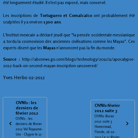
été longuement étudié. Il n'est pas exposé, mais conservé.
Les inscriptions de
Tortuguero et Comalcalco
ont probablement été
sculptées il y a environ
1300 ans
.
L'Institut mexicain a déclaré jeudi que "la pensée occidentale messianique
a tordu la cosmovision des anciennes civilisations comme les Mayas". Ces
experts disent que les
Mayas
n'annoncent pas la fin du monde.
Source
:
http://abcnews.go.com/blogs/technology/2011/11/apocalypse-
2012-back-on-second-mayan-inscription-uncovered/
Yves Herbo 02-2012
OVNIs : les
OVNIs février
derniers de
2012 suite 3
février 2012
OVNIs février
OVNIs : les
2012 suite 3
derniers de février
Homestead,
2012 Vol Royaume-
Floride, 16-02-
Uni - Chypre le 15-
2012 Le 12 février