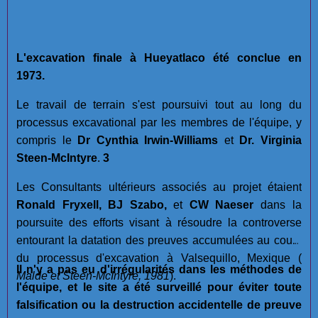
L'excavation finale à Hueyatlaco été conclue en
1973.
Le travail de terrain s'est poursuivi tout au long du
processus excavational par les membres de l'équipe, y
compris le
Dr Cynthia Irwin-Williams
et
Dr. Virginia
Steen-McIntyre
.
3
Les Consultants ultérieurs associés au projet étaient
Ronald Fryxell, BJ Szabo,
et
CW Naeser
dans la
poursuite des efforts visant à résoudre la controverse
entourant la datation des preuves accumulées au cours
du processus d'excavation à Valsequillo, Mexique (
Il n'y a pas eu d'irrégularités dans les méthodes de
Malde et Steen-McIntyre, 1981
).
l'équipe, et le site a été surveillé pour éviter toute
falsification ou la destruction accidentelle de preuve