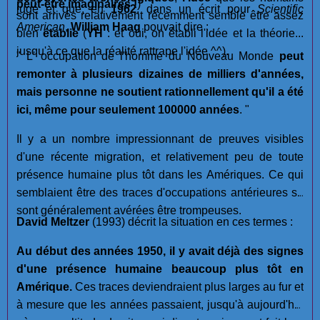
peut-être imaginaires !
)
jugé et que, en
1962
, dans un écrit pour
Scientific
sont arrivés relativement récemment semble être assez
American
,
William Haag
pouvait dire :
bien
établie
(
YH
: et oui, on établi l'idée et la théorie...
jusqu'à ce que la réalité rattrape l'idée ^^).
" L' occupation de l'homme du Nouveau Monde
peut
remonter à plusieurs dizaines de milliers d'années,
mais personne ne soutient rationnellement qu'il a été
ici, même pour seulement 100000 années
. "
Il y a un nombre impressionnant de preuves visibles
d'une récente migration, et relativement peu de toute
présence humaine plus tôt dans les Amériques. Ce qui
semblaient être des traces d'occupations antérieures se
sont généralement avérées être trompeuses.
David Meltzer
(1993) décrit la situation en ces termes :
Au début des années 1950, il y avait déjà des signes
d'une présence humaine beaucoup plus tôt en
Amérique.
Ces traces deviendraient plus larges au fur et
à mesure que les années passaient, jusqu'à aujourd'hui