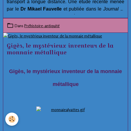
transport à longue distance. Une étude récente menée
par le
Dr Mikael Fauvelle
et publiée dans le
Journal of
Maritime Archaeology
suggère que
la culture
scandinave antique de la céramique piquée (PWC)
Dans
Préhistoire-antiquité
aurait pu construire des bateaux en utilisant des peaux
d'animaux, en particulier
des peaux de phoque
, pour
Gigès, le mystérieux inventeur de la
naviguer, pêcher, chasser et transporter, échanger sur de
monnaie métallique
vastes distances. La PWC a prospéré
entre 3500 et
2300 avant J.-C
. dans les régions entourant la mer
Baltique et la mer du Nord, y compris certaines parties
Gigès, le mystérieux inventeur de la monnaie
de la Suède, du Danemark et de la Finlande actuels.
métallique