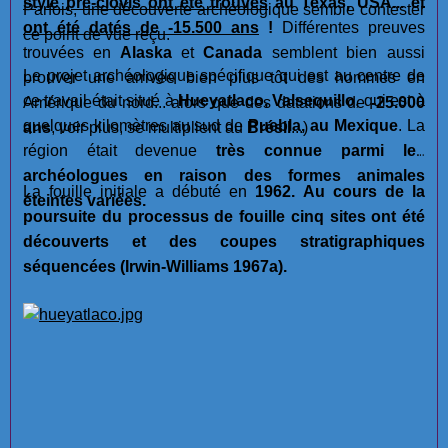
style pré-clovis ont été trouvés
au Texas, USA... et
Parfois, une découverte archéologique semble contester
ont été datés de -15.500 ans
!
Différentes preuves
ce point de vue reçu.
trouvées en
Alaska
et
Canada
semblent bien aussi
Le projet archéologique spécifique qui est au centre de
prouver une arrivée bien plus tôt des hommes en
ce travail était situé à
Hueyatlaco, Valsequillo
, qui est à
Amérique du nord... alors que des datations de
-25.000
quelques kilomètres au sud de
Puebla, au Mexique
. La
ans
, voir plus, se multiplient au
Brésil
...)
région était devenue
très connue parmi les
archéologues en raison des formes animales
La fouille initiale a débuté en
1962. Au cours de la
éteintes variées.
poursuite du processus de fouille cinq sites ont été
découverts et des coupes stratigraphiques
séquencées (Irwin-Williams 1967a).