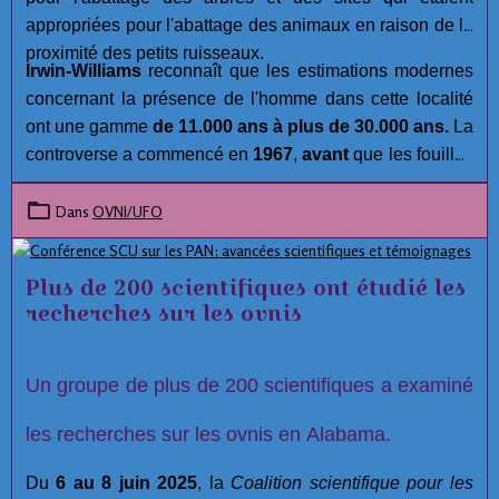
appropriées pour l'abattage des animaux en raison de la
proximité des petits ruisseaux.
Irwin-Williams
reconnaît que les estimations modernes
concernant la présence de l'homme dans cette localité
ont une gamme
de 11.000 ans à plus de 30.000 ans.
La
controverse a commencé en
1967
,
avant
que les fouilles
aient été réalisées. Malgré les efforts approfondis et la
compétence des membres de l'équipe archéologiques à
Dans
OVNI/UFO
Hueyatlaco,
Jose L. Lorenzo
, Directeur de la
Préhistoire à l'Instituto Nacional de Antropología e
Plus de 200 scientifiques ont étudié les
Historia, a lancé plusieurs allégations concernant
recherches sur les ovnis
l'intégrité du projet à
Hueyatlaco, El Horno, et
Tecacaxco
( communément appelé Valsequillo). :
Un groupe de plus de 200 scientifiques a examiné
les recherches sur les ovnis en Alabama.
Du
6 au 8 juin 2025
, la
Coalition scientifique pour les