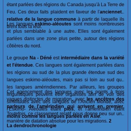
étant parlées des régions du Canada jusqu'à La Terre de
Feu. Ces deux faits plaident en faveur de l'
ancienneté
relative de la langue commune
à partir de laquelle ils
Les langues
eskimo-aléoutes
sont moins nombreuses
tirent tous la leur.
et plus semblable à une autre. Elles sont également
parlées dans une zone plus petite, autour des régions
côtières du nord.
Le groupe
Na - Déné
est
intermédiaire dans la variété
et l'étendue
. Ces langues sont également parlées dans
les régions au sud de la plus grande étendue sud des
langues eskimo-aléoutes, mais pas si loin au sud que
les langues amérindiennes. Par ailleurs, les groupes
Cet agencement des langues avec les points à trois
linguistiques peuvent être organisés afin de voir des
vagues distinctes de migration, avec
les ancêtres des
similitudes avec des langues de l'Ancien Monde, avec
parleurs de l'amérindien qui arrivent en premier
.
l'Eskimo- Aléoutes êtant
plus
, et l'amerindien étant
Toutefois, ce classement relatif nous donne peu sur une
moins
comme les langues parlées en Asie
.
manière de datation absolue pour les migrations.
2
La dendrochronologie