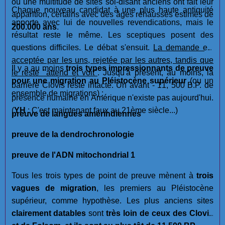
où une multitude de sites soi-disant anciens ont fait leur
Chaque nouveau candidat à une plus haute antiquité
apparition, certains avec des âges réhaussés estimés de
apporte avec lui de nouvelles revendications, mais le
200.000 ans
.
résultat reste le même. Les sceptiques posent des
questions difficiles. Le débat s'ensuit.
La demande est
acceptée par les uns, rejetée par les autres, tandis que
Il y a au moins
trois types impressionnants de preuve
le reste "attend et voit"
. Jusqu'à présent, au moins, la
pour une migration au Pléistocène supérieur
(ou un
barrière Clovis reste intacte. Un avant - 11, 500 B.P. de
ensemble de migrations) :
présence humaine en Amérique n'existe pas aujourd'hui.
(
YH
: C'est maintenant faux au 21ème siècle...)
preuve de langues amérindiennes
preuve de la dendrochronologie
preuve de l'ADN mitochondrial 1
Tous les trois types de point de preuve mènent à
trois
vagues de migration
, les premiers au Pléistocène
supérieur, comme hypothèse. Les plus anciens sites
clairement datables
sont
très loin de ceux des Clovis