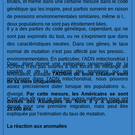
brutes, et même dans une certaine mesure dans le code
génétique qui les inspire, peut parfois survenir en raison
de pressions environnementales similaires, même si les
deux populations ne sont pas étroitement liées.
Il y a des parties du code génétique, cependant, qui ne
sont pas exprimés du tout, ou ne s'expriment que dans
des caractéristiques neutres. Dans ces gènes, le taux
normal de mutation n'est pas affecté par les pressions
environnementales. En particulier, l'ADN mitochondrial (
Donc, étant donné une estimation raisonnable de la
ADNmt) n'est pas soumis à des forces de mélange de
rapidité et de la régularité des mutations qui se
fertilisation, puisque
l'ADNmt de toute créature vient
produisent dans l'ADN mitochondrial, nous pouvons
de sa mère uniquement.
assez précisément dater lorsque les populations ont
divergé.
Par cette mesure, les Américains se sont
C'est plus tôt que ce que les autres méthodes nous ont
divisés des Asiatiques du Nord il y a quelques
donné pour une première migration, mais peut être
20.000 ans.
expliquée par l'estimation du taux de mutation.
La réaction aux anomalies