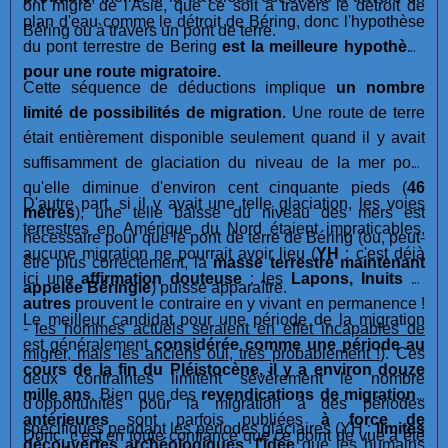
ont migré de l'Asie, que ce soit à travers le détroit de
plan d'eau comme le détroit de Béring, donc l'hypothèse
Béring ou à travers un pont de terre.
du pont terrestre de Bering
est la meilleure hypothèse
pour une route migratoire.
Cette séquence de déductions implique
un nombre
limité de possibilités de migration
. Une route de terre
était entièrement disponible seulement quand il y avait
suffisamment de glaciation du niveau de la mer pour
qu'elle diminue d'environ cent cinquante pieds (
46
D'autre part, si il y avait une telle glaciation, les voies
mètres
), une telle baisse du niveau des mers est
terrestres en Amérique du Nord étaient impraticables,
nécessaire pour que le pont de terre de Béring (ou, peut-
aucune migration ne pourrait avoir lieu (
YH
: c'est déjà
être plus correctement, la
masse terrestre maintenant
ici une
affirmation douteuse
: les
Lapons, Inuits
et
appelée Béringie
) puisse apparaître.
autres
prouvent le contraire en y vivant en permanence !
Le meilleur candidat pour une période de la migration
-
les hommes actuels seraient en effet incapables de
est généralement
considérée comme une période au
migrer, mais les anciens oui, très probablement !
). Ces
cours de la fin du Pléistocène, il y a environ douze
deux contraintes limitent sévèrement le nombre
mille ans
. Bien que des
revendications de migrations
d'opportunités pour la migration à des périodes
antérieures
sont parfois publiées
à force de
spécifiques pendant les périodes glaciaires (YH :
limites
Donc, c'est en toute confiance que ce point de vue a été
découvertes archéologiques
,
l'idée
que les humains