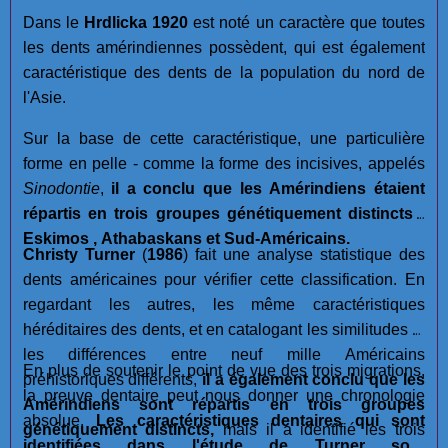
Dans le
Hrdlicka 1920
est noté un caractère que toutes
les dents amérindiennes possèdent, qui est également
caractéristique des dents de la population du nord de
l'Asie.
Sur la base de cette caractéristique, une particulière
forme en pelle - comme la forme des incisives, appelés
Sinodontie
,
il a conclu que les Amérindiens étaient
répartis en trois groupes génétiquement distincts :
Eskimos , Athabaskans et Sud-Américains.
Christy Turner
(
1986
) fait une analyse statistique des
dents américaines pour vérifier cette classification. En
regardant les autres, les même caractéristiques
héréditaires des dents, et en catalogant les similitudes et
les différences entre neuf mille Américains
En plus de soutenir le point de vue des trois migrations,
préhistoriques différents,
il a également conclu que les
la preuve dentaire peut nous donner une chronologie
Amérindiens sont répartis en trois groupes
absolue.
Les caractéristiques dentaires qui sont
génétiquement distincts,
mais il a identifié les trois
identifiées dans l'étude de Turner sont