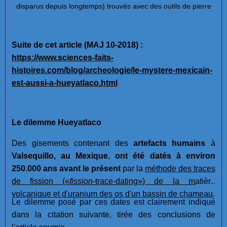
disparus depuis longtemps) trouvés avec des outils de pierre
Suite de cet article (MAJ 10-2018) :
https://www.sciences-faits-
histoires.com/blog/archeologie/le-mystere-mexicain-
est-aussi-a-hueyatlaco.html
Le dilemme Hueyatlaco
Des gisements contenant des
artefacts humains
à
Valsequillo, au Mexique
,
ont été datés à environ
250.000 ans avant le présent
par la
méthode des traces
de fission
(«
fission
-trace-dating»)
de la matière
volcanique et d'uranium des os d'un bassin de chameau
.
Le dilemme posé par ces dates est clairement indiqué
dans la citation suivante, tirée des conclusions de