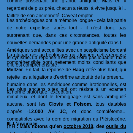
comme possédant une grande antiquité. Mais en y
regardant de plus près, chacun a réussi à vivre jusqu'à la
faillite de son ancienneté. Caveat emptor.
Les archéologues ont la mémoire longue - cela fait partie
de notre expertise, après tout - il n'est donc pas
surprenant que, dans ces circonstances, toutes les
nouvelles demandes pour une grande antiquité dans les
Amériques sont accueillies avec un scepticisme bordant
La plupart des archéologues qui donnent cette réponse
le cynisme. La réponse n'est peut-être pas louable, mais
compréhensible sont nettement moins conciliants que
elle est compréhensible .
Meltzer
. En fait, la réponse de
Haag
citée plus haut, qui
rejette les allégations d'extrême antiquité de la présence
humaine dans les Amériques comme irrationnelles, est
Les plus anciens sites qui ont résisté à un examen
la norme plutôt que l'exception.
minutieux, et dont le témoignage est sans ambiguïté
aucune, sont les
Clovis et Folsom
, tous datables
d'après
-12.000 AV JC
, et donc complètement
compatibles avec la dernière migration du Pléistocène.
III. L'anomalie
(
YH : Mais notons qu'en
octobre 2018
, des
outils du