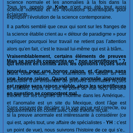
science normale et les anomalies à la fois dans la
Tous les appels de
Kuhn
n'ont pas été tout aussi
science normale et les révolutions scientifiques pour
éclairants.
expliquer l'évolution de la science contemporaine.
Il a parfois semblé que ceux qui sont sur les franges de
la science établie crient au « détour de paradigme » pour
expliquer pourquoi leur travail ne retient pas l'attention
alors qu'en fait, c'est le travail lui-même qui est à blâmer.
Vraisemblablement, certains éléments de preuves
Mais se sont-ils comportés en " non scientifiques " ?
qui entrent en conflits avec les opinions reçues sont
ignorées pour une bonne raison, et d'autres sans
Dans cette étude, nous examinons en détail un cas
une bonne raison
.
Quand une anomalie apparente
particulier d'un ensemble de preuves anormales reçues
est rejetée sans raison valable, alors les scientifiques
et visibles. Dans ce cas, le point de vue reçu est une
en question se comportent mal.
théorie sur les origines de l'homme dans les Amériques,
et l'anomalie est un site du Mexique, dont l'âge est
Sans essayer de décider si la vue reçue est correcte, ou
apparemment en conflit avec cette théorie reçue.
si la preuve anormale est intéressante à considérer (ce
qui est, après tout, une affaire de spécialistes -
YH
: c'est
un point de vue), nous suivrons l'histoire de ce qui s'est