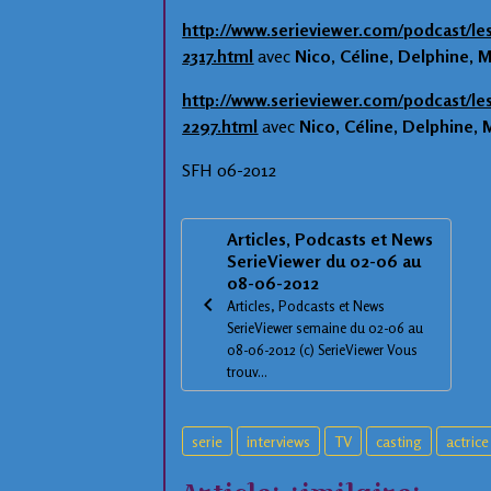
http://www.serieviewer.com/podcast/le
2317.html
avec
Nico, Céline, Delphine, 
http://www.serieviewer.com/podcast/le
2297.html
avec
Nico, Céline, Delphine, 
SFH 06-2012
Articles, Podcasts et News
SerieViewer du 02-06 au
08-06-2012
Articles, Podcasts et News
SerieViewer semaine du 02-06 au
08-06-2012 (c) SerieViewer Vous
trouv...
serie
interviews
TV
casting
actrice