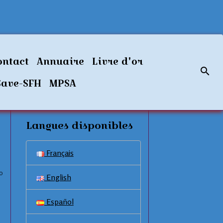
ontact
Annuaire
Livre d'or
Save-SFH
MPSA
Langues disponibles
Français
0
English
Español