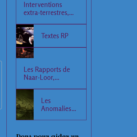
Interventions
extra-terrestres,
Société et
Economie
Textes RP
Les Rapports de
Naar-Loor,
l'Observateur
Les
Anomalies
de la Mer
Baltique
Dons pour aider un