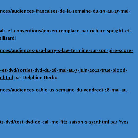
nces/audiences-francaises-de-la-semaine-du-19-au-25-mai-
als-et-conventions/jensen-remplace-par-richarc-speight-et-
llisardi
nces/audiences-usa-harry-s-law-termine-sur-son-pire-score-
-et-dvd/sorties-dvd-du-28-mai-au-3-juin-2012-true-blood-
1.html
par
Delphine Herbo
ences/audiences-cable-us-semaine-du-vendredi-18-mai-au-
ts-dvd/test-dvd-de-call-me-fitz-saison-1-2315.html
par
Yves