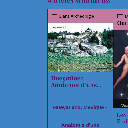
Articles similaires
Dans
Archéologie
D
Clips-
Hueyatlaco -
Anatomie d'une
anomalie
Hueyatlaco, Mexique -
Les
Zad
Anatomie d'une