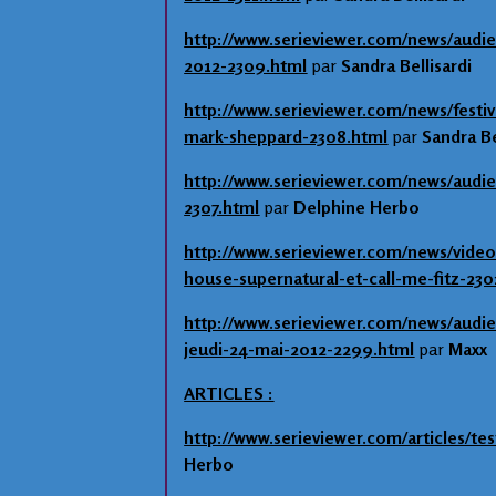
http://www.serieviewer.com/news/audie
2012-2309.html
par
Sandra Bellisardi
http://www.serieviewer.com/news/festiv
mark-sheppard-2308.html
par
Sandra Be
http://www.serieviewer.com/news/audie
2307.html
par
Delphine Herbo
http://www.serieviewer.com/news/video
house-supernatural-et-call-me-fitz-230
http://www.serieviewer.com/news/audi
jeudi-24-mai-2012-2299.html
par
Maxx
ARTICLES :
http://www.serieviewer.com/articles/tes
Herbo