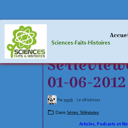
Accueil
Blog
Séries Télévisées
Art
Accue
Articles, 
Sciences-Faits-Histoires
SerieView
01-06-2012
Par
yvesh
Le 08/06/2012
Dans
Séries Télévisées
Articles, Podcasts et 