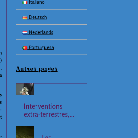
Italiano
Deutsch
Nederlands
Portuguesa
n
)
,
Autres pages
a
s
s
Interventions
:
extra-terrestres,
t
Société et
Economie
Les
e