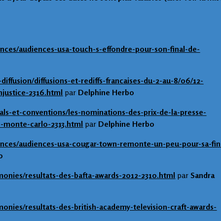
nces/audiences-usa-touch-s-effondre-pour-son-final-de-
iffusion/diffusions-et-rediffs-francaises-du-2-au-8/06/12-
justice-2316.html
par
Delphine Herbo
als-et-conventions/les-nominations-des-prix-de-la-presse-
e-monte-carlo-2313.html
par
Delphine Herbo
ences/audiences-usa-cougar-town-remonte-un-peu-pour-sa-fin
o
onies/resultats-des-bafta-awards-2012-2310.html
par
Sandra
onies/resultats-des-british-academy-television-craft-awards-