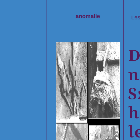
anomalie
Les
D
n
S
h
l