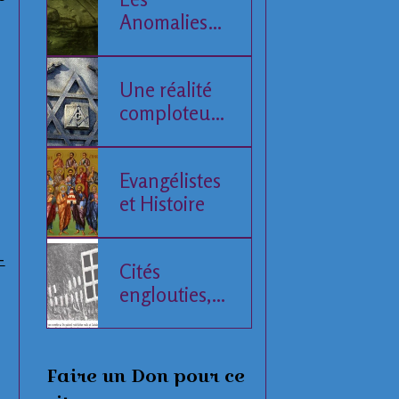
Anomalies
de la Mer
Baltique
Une réalité
comploteuse
de l'Histoire
humaine
Evangélistes
et Histoire
-
Cités
englouties,
données
compilées
Faire un Don pour ce