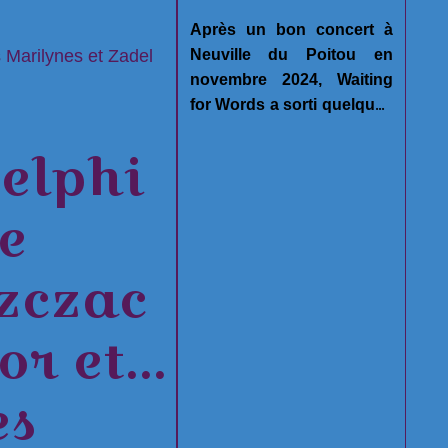
Après un bon concert à
Neuville du Poitou en
 Marilynes et Zadel
novembre 2024, Waiting
for Words a sorti quelques
extraits sur youtube et une
elphi
version étendue de
"Fatherless Child - En
Mode Automatique
e
(Extended & Remixed) 12
chansons"
,
2 EP,
zczac
quelques radios et
podcasts ont intégré des
chansons du groupe dans
or et
leurs diffusions, et on
attend avec impatience un
es
grand concert à
Chauvigny le 21 juin 2025