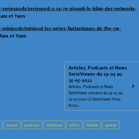
s-seriespods/seriespod-2-34-70-plounk-le-bilan-des-networks-
Maxx et Yann
s-minipods/minipod-les-series-fantastiques-de-the-cw-
Maxx et Yann
Articles, Podcasts et News
SerieViewer du 19-05 au
25-05-2012
Articles, Podcasts et News
SerieViewer semaine du 19-05 au
25-05-2012 (c) SerieViewer Vous
trouv...
acteur
podcast
télévison
séries
fiction
auteur