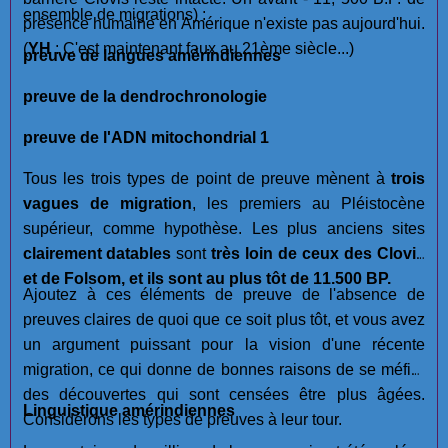
ensemble de migrations) :
présence humaine en Amérique n'existe pas aujourd'hui.
(
YH
: C'est maintenant faux au 21ème siècle...)
preuve de langues amérindiennes
preuve de la dendrochronologie
preuve de l'ADN mitochondrial 1
Tous les trois types de point de preuve mènent à
trois
vagues de migration
, les premiers au Pléistocène
supérieur, comme hypothèse. Les plus anciens sites
clairement datables
sont
très loin de ceux des Clovis
et de Folsom, et ils sont au plus tôt de 11.500 BP.
Ajoutez à ces éléments de preuve de l'absence de
preuves claires de quoi que ce soit plus tôt, et vous avez
un argument puissant pour la vision d'une récente
migration, ce qui donne de bonnes raisons de se méfier
des découvertes qui sont censées être plus âgées.
Linguistique amérindiennes
Considérons les types de preuves à leur tour.