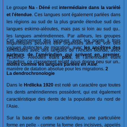
Le groupe
Na - Déné
est
intermédiaire dans la variété
et l'étendue
. Ces langues sont également parlées dans
les régions au sud de la plus grande étendue sud des
langues eskimo-aléoutes, mais pas si loin au sud que
les langues amérindiennes. Par ailleurs, les groupes
Cet agencement des langues avec les points à trois
linguistiques peuvent être organisés afin de voir des
vagues distinctes de migration, avec
les ancêtres des
similitudes avec des langues de l'Ancien Monde, avec
parleurs de l'amérindien qui arrivent en premier
.
l'Eskimo- Aléoutes êtant
plus
, et l'amerindien étant
Toutefois, ce classement relatif nous donne peu sur une
moins
comme les langues parlées en Asie
.
manière de datation absolue pour les migrations.
2
La dendrochronologie
Dans le
Hrdlicka 1920
est noté un caractère que toutes
les dents amérindiennes possèdent, qui est également
caractéristique des dents de la population du nord de
l'Asie.
Sur la base de cette caractéristique, une particulière
forme en pelle - comme la forme des incisives, appelés