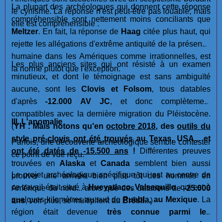
La plupart des archéologues qui donnent cette réponse
le cynisme. La réponse n'est peut-être pas louable, mais
compréhensible sont nettement moins conciliants que
elle est compréhensible .
Meltzer
. En fait, la réponse de
Haag
citée plus haut, qui
rejette les allégations d'extrême antiquité de la présence
humaine dans les Amériques comme irrationnelles, est
Les plus anciens sites qui ont résisté à un examen
la norme plutôt que l'exception.
minutieux, et dont le témoignage est sans ambiguïté
aucune, sont les
Clovis et Folsom
, tous datables
d'après
-12.000 AV JC
, et donc complètement
compatibles avec la dernière migration du Pléistocène.
III. L'anomalie
(
YH : Mais notons qu'en
octobre 2018
, des
outils du
style pré-clovis ont été trouvés
au Texas, USA... et
Parfois, une découverte archéologique semble contester
ont été datés de -15.500 ans
!
Différentes preuves
ce point de vue reçu.
trouvées en
Alaska
et
Canada
semblent bien aussi
Le projet archéologique spécifique qui est au centre de
prouver une arrivée bien plus tôt des hommes en
ce travail était situé à
Hueyatlaco, Valsequillo
, qui est à
Amérique du nord... alors que des datations de
-25.000
quelques kilomètres au sud de
Puebla, au Mexique
. La
ans
, voir plus, se multiplient au
Brésil
...)
région était devenue
très connue parmi les