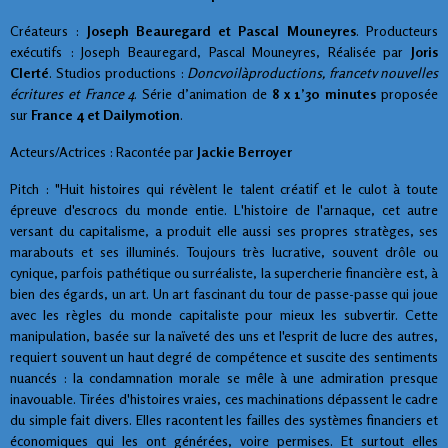
Créateurs :
Joseph Beauregard et Pascal Mouneyres
. Producteurs
exécutifs : Joseph Beauregard, Pascal Mouneyres, Réalisée par
Joris
Clerté
. Studios productions :
Doncvoilà
productions, francetv nouvelles
écritures et France 4
. Série d’animation de
8 x 1’30 minutes
proposée
sur
France 4 et Dailymotion
.
Acteurs/Actrices : Racontée par
Jackie Berroyer
Pitch : "Huit histoires qui révèlent le talent créatif et le culot à toute
épreuve d'escrocs du monde entie. L'histoire de l'arnaque, cet autre
versant du capitalisme, a produit elle aussi ses propres stratèges, ses
marabouts et ses illuminés. Toujours très lucrative, souvent drôle ou
cynique, parfois pathétique ou surréaliste, la supercherie financière est, à
bien des égards, un art. Un art fascinant du tour de passe-passe qui joue
avec les règles du monde capitaliste pour mieux les subvertir. Cette
manipulation, basée sur la naïveté des uns et l'esprit de lucre des autres,
requiert souvent un haut degré de compétence et suscite des sentiments
nuancés : la condamnation morale se mêle à une admiration presque
inavouable. Tirées d'histoires vraies, ces machinations dépassent le cadre
du simple fait divers. Elles racontent les failles des systèmes financiers et
économiques qui les ont générées, voire permises. Et surtout elles