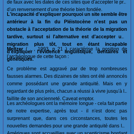
de faux avec les dates de ces sites que d'accepter le prix
d'un renversement d'une théorie bien fondée.
L'incapacité d'expliquer pourquoi un site semble être
antérieur à la fin du Pléistocène n'est pas un
obstacle à l'acceptation de la théorie de la migration
tardive, surtout si l'alternative est d'accepter une
migration plus tôt, tout en étant incapable
Meltzer
( . , 1993, p 21 ) caractérise la position de
d'expliquer l'évidence linguistique, dentaires et
l'archéologue de cette façon :
génétiques.
Ce problème est aggravé par de trop nombreuses
fausses alarmes. Des dizaines de sites ont été annoncés
comme possédant une grande antiquité. Mais en y
regardant de plus près, chacun a réussi à vivre jusqu'à la
faillite de son ancienneté. Caveat emptor.
Les archéologues ont la mémoire longue - cela fait partie
de notre expertise, après tout - il n'est donc pas
surprenant que, dans ces circonstances, toutes les
nouvelles demandes pour une grande antiquité dans les
Amériques sont accueillies avec un scepticisme bordant