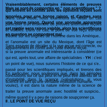
Vraisemblablement, certains éléments de preuves
Mais se sont-ils comportés en " non scientifiques " ?
qui entrent en conflits avec les opinions reçues sont
ignorées pour une bonne raison, et d'autres sans
Dans cette étude, nous examinons en détail un cas
une bonne raison
.
Quand une anomalie apparente
particulier d'un ensemble de preuves anormales reçues
est rejetée sans raison valable, alors les scientifiques
et visibles. Dans ce cas, le point de vue reçu est une
en question se comportent mal.
théorie sur les origines de l'homme dans les Amériques,
et l'anomalie est un site du Mexique, dont l'âge est
Sans essayer de décider si la vue reçue est correcte, ou
apparemment en conflit avec cette théorie reçue.
si la preuve anormale est intéressante à considérer (ce
qui est, après tout, une affaire de spécialistes -
YH
: c'est
un point de vue), nous suivrons l'histoire de ce qui s'est
passé pour les scientifiques impliqués, et tirerons des
En particulier, nous soutenons que, dans les périodes
conclusions sur ce qui peut et ne peut être attendu de la
d'instabilité dans la science («révolution», si vous
science en tant qu'une véritable institution humaine.
voulez), il est dans la nature même de la science de
traiter la preuve anormale avec hostilité et suspicion,
même quand il y a peu de raisons de soupçonner ça.
II . LE POINT DE VUE REÇU