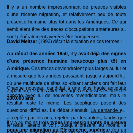
Il y a un nombre impressionnant de preuves visibles
d'une récente migration, et relativement peu de toute
présence humaine plus tôt dans les Amériques. Ce qui
semblaient être des traces d'occupations antérieures se
sont généralement avérées être trompeuses.
David Meltzer
(1993) décrit la situation en ces termes :
Au début des années 1950, il y avait déjà des signes
d'une présence humaine beaucoup plus tôt en
Amérique.
Ces traces deviendraient plus larges au fur et
à mesure que les années passaient, jusqu'à aujourd'hui
où une multitude de sites soi-disant anciens ont fait leur
Chaque nouveau candidat à une plus haute antiquité
apparition, certains avec des âges réhaussés estimés de
apporte avec lui de nouvelles revendications, mais le
200.000 ans
.
résultat reste le même. Les sceptiques posent des
questions difficiles. Le débat s'ensuit.
La demande est
acceptée par les uns, rejetée par les autres, tandis que
Il y a au moins
trois types impressionnants de preuve
le reste "attend et voit"
. Jusqu'à présent, au moins, la
pour une migration au Pléistocène supérieur
(ou un
barrière Clovis reste intacte. Un avant - 11, 500 B.P. de