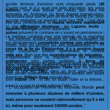
qu'elle diminue d'environ cent cinquante pieds (
46
D'autre part, si il y avait une telle glaciation, les voies
mètres
), une telle baisse du niveau des mers est
terrestres en Amérique du Nord étaient impraticables,
nécessaire pour que le pont de terre de Béring (ou, peut-
aucune migration ne pourrait avoir lieu (
YH
: c'est déjà
être plus correctement, la
masse terrestre maintenant
ici une
affirmation douteuse
: les
Lapons, Inuits
et
appelée Béringie
) puisse apparaître.
autres
prouvent le contraire en y vivant en permanence !
Le meilleur candidat pour une période de la migration
-
les hommes actuels seraient en effet incapables de
est généralement
considérée comme une période au
migrer, mais les anciens oui, très probablement !
). Ces
cours de la fin du Pléistocène, il y a environ douze
deux contraintes limitent sévèrement le nombre
mille ans
. Bien que des
revendications de migrations
d'opportunités pour la migration à des périodes
antérieures
sont parfois publiées
à force de
spécifiques pendant les périodes glaciaires (YH :
limites
Donc, c'est en toute confiance que ce point de vue a été
découvertes archéologiques
,
l'idée
que les humains
peut-être imaginaires !
)
jugé et que, en
1962
, dans un écrit pour
Scientific
sont arrivés relativement récemment semble être assez
American
,
William Haag
pouvait dire :
bien
établie
(
YH
: et oui, on établi l'idée et la théorie...
jusqu'à ce que la réalité rattrape l'idée ^^).
" L' occupation de l'homme du Nouveau Monde
peut
remonter à plusieurs dizaines de milliers d'années,
mais personne ne soutient rationnellement qu'il a été
ici, même pour seulement 100000 années
. "