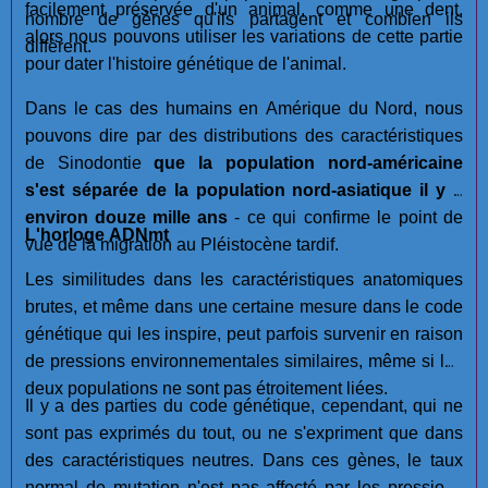
facilement préservée d'un animal, comme une dent,
nombre de gènes qu'ils partagent et combien ils
alors nous pouvons utiliser les variations de cette partie
diffèrent.
pour dater l'histoire génétique de l'animal.
Dans le cas des humains en Amérique du Nord, nous
pouvons dire par des distributions des caractéristiques
de Sinodontie
que la population nord-américaine
s'est séparée de la population nord-asiatique il y a
environ douze mille ans
- ce qui confirme le point de
L'horloge ADNmt
vue de la migration au Pléistocène tardif.
Les similitudes dans les caractéristiques anatomiques
brutes, et même dans une certaine mesure dans le code
génétique qui les inspire, peut parfois survenir en raison
de pressions environnementales similaires, même si les
deux populations ne sont pas étroitement liées.
Il y a des parties du code génétique, cependant, qui ne
sont pas exprimés du tout, ou ne s'expriment que dans
des caractéristiques neutres. Dans ces gènes, le taux
normal de mutation n'est pas affecté par les pressions