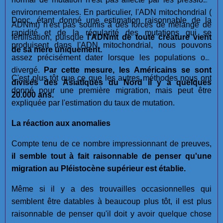
environnementales. En particulier, l'ADN mitochondrial (
Donc, étant donné une estimation raisonnable de la
ADNmt) n'est pas soumis à des forces de mélange de
rapidité et de la régularité des mutations qui se
fertilisation, puisque
l'ADNmt de toute créature vient
produisent dans l'ADN mitochondrial, nous pouvons
de sa mère uniquement.
assez précisément dater lorsque les populations ont
divergé.
Par cette mesure, les Américains se sont
C'est plus tôt que ce que les autres méthodes nous ont
divisés des Asiatiques du Nord il y a quelques
donné pour une première migration, mais peut être
20.000 ans.
expliquée par l'estimation du taux de mutation.
La réaction aux anomalies
Compte tenu de ce nombre impressionnant de preuves,
il semble tout à fait raisonnable de penser qu'une
migration au Pléistocène supérieur est établie.
Même si il y a des trouvailles occasionnelles qui
semblent être datables à beaucoup plus tôt, il est plus
raisonnable de penser qu'il doit y avoir quelque chose