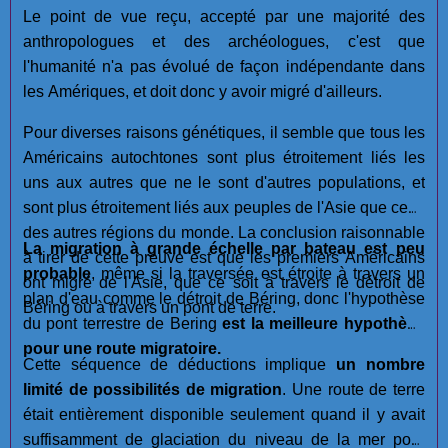
Le point de vue reçu, accepté par une majorité des
anthropologues et des archéologues, c'est que
l'humanité n'a pas évolué de façon indépendante dans
les Amériques, et doit donc y avoir migré d'ailleurs.
Pour diverses raisons génétiques, il semble que tous les
Américains autochtones sont plus étroitement liés les
uns aux autres que ne le sont d'autres populations, et
sont plus étroitement liés aux peuples de l'Asie que ceux
des autres régions du monde. La conclusion raisonnable
La migration à grande échelle par bateau est
peu
à tirer de cette preuve est que les premiers Américains
probable
, même si la traversée est étroite à travers un
ont migré de l'Asie, que ce soit à travers le détroit de
plan d'eau comme le détroit de Béring, donc l'hypothèse
Béring ou à travers un pont de terre.
du pont terrestre de Bering
est la meilleure hypothèse
pour une route migratoire.
Cette séquence de déductions implique
un nombre
limité de possibilités de migration
. Une route de terre
était entièrement disponible seulement quand il y avait
suffisamment de glaciation du niveau de la mer pour