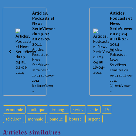
Articles,
Articles,
Podcasts et
Podcasts et
News
News
SerieViewer
SerieViewer
du 19-04
du 05-04
au 02-05-
au 18-04-
2014
2014
Articles,
Articles,
Podcasts et
Podcasts et
News
News
SerieViewer
SerieViewer
semaines du
semaines du
19-04 au 02-05-
05-04 au 18-04-
2014
2014
(c) SerieViewer
(c) SerieViewer
...
...
économie
politique
échange
séries
serie
TV
télévison
monnaie
banque
bourse
argent
Articles similaires