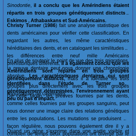
Sinodontie
,
il a conclu que les Amérindiens étaient
répartis en trois groupes génétiquement distincts :
Eskimos , Athabaskans et Sud-Américains.
Christy Turner
(
1986
) fait une analyse statistique des
dents américaines pour vérifier cette classification. En
regardant les autres, les même caractéristiques
héréditaires des dents, et en catalogant les similitudes et
les différences entre neuf mille Américains
En plus de soutenir le point de vue des trois migrations,
préhistoriques différents,
il a également conclu que les
la preuve dentaire peut nous donner une chronologie
Amérindiens sont répartis en trois groupes
absolue.
Les caractéristiques dentaires qui sont
génétiquement distincts,
mais il a identifié les trois
identifiées dans l'étude de Turner sont
groupes plus directement avec les trois groupes
génétiquement déterminées, l'environnement ayant
linguistiques de Greenberg.
De cette façon, les preuves fournies par les dents,
peu ou pas d'impact.
comme celles fournies par les groupes sanguins, peut
nous donner une image claire des relations génétiques
entre les populations. Les mutations se produisent de
façon régulière, nous pouvons également dire il y a
Quand un gène s'exprime dans une partie visible et
combien de temps deux populations ont divergé par le