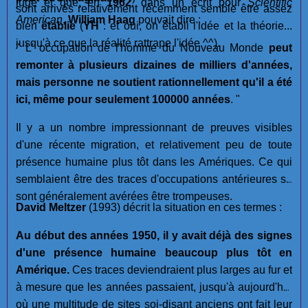
jugé et que, en
1962
, dans un écrit pour
Scientific
sont arrivés relativement récemment semble être assez
American
,
William Haag
pouvait dire :
bien
établie
(
YH
: et oui, on établi l'idée et la théorie...
jusqu'à ce que la réalité rattrape l'idée ^^).
" L' occupation de l'homme du Nouveau Monde
peut
remonter à plusieurs dizaines de milliers d'années,
mais personne ne soutient rationnellement qu'il a été
ici, même pour seulement 100000 années
. "
Il y a un nombre impressionnant de preuves visibles
d'une récente migration, et relativement peu de toute
présence humaine plus tôt dans les Amériques. Ce qui
semblaient être des traces d'occupations antérieures se
sont généralement avérées être trompeuses.
David Meltzer
(1993) décrit la situation en ces termes :
Au début des années 1950, il y avait déjà des signes
d'une présence humaine beaucoup plus tôt en
Amérique.
Ces traces deviendraient plus larges au fur et
à mesure que les années passaient, jusqu'à aujourd'hui
où une multitude de sites soi-disant anciens ont fait leur