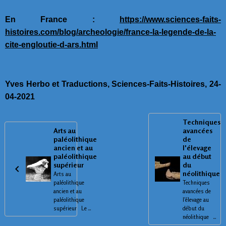
En France :
https://www.sciences-faits-
histoires.com/blog/archeologie/france-la-legende-de-la-
cite-engloutie-d-ars.html
Yves Herbo et Traductions, Sciences-Faits-Histoires, 24-
04-2021
Techniques
Arts au
avancées
paléolithique
de
ancien et au
l'élevage
paléolithique
au début
supérieur
du
néolithique
Arts au
paléolithique
Techniques
ancien et au
avancées de
paléolithique
l'élevage au
supérieur Le ...
début du
néolithique ...