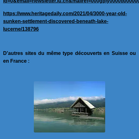
id=0&email=newsletter.lu.ch&mailref=000gply0000ti0000
https://www.heritagedaily.com/2021/04/3000-year-old-
sunken-settlement-discovered-beneath-lake-
lucerne/138796
D'autres sites du même type découverts en Suisse ou
en France :