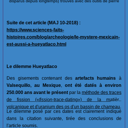
disparus depuis longtemps) trouvés avec des outils de pierre
Suite de cet article (MAJ 10-2018) :
https://www.sciences-faits-
histoires.com/blog/archeologie/le-mystere-mexicain-
est-aussi-a-hueyatlaco.html
Le dilemme Hueyatlaco
Des gisements contenant des
artefacts humains
à
Valsequillo, au Mexique
,
ont été datés à environ
250.000 ans avant le présent
par la
méthode des traces
de fission
(«
fission
-trace-dating»)
de la matière
volcanique et d'uranium des os d'un bassin de chameau
.
Le dilemme posé par ces dates est clairement indiqué
dans la citation suivante, tirée des conclusions de
l'article soumis.