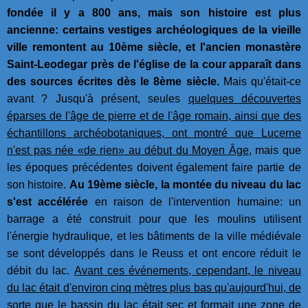
fondée il y a 800 ans, mais son histoire est plus
ancienne: certains vestiges archéologiques de la vieille
ville remontent au 10ème siècle, et l'ancien monastère
Saint-Leodegar près de l'église de la cour apparaît dans
des sources écrites dès le 8ème siècle.
Mais qu'était-ce
avant ? Jusqu'à présent, seules
quelques découvertes
éparses de l'âge de pierre et de l'âge romain, ainsi que des
échantillons archéobotaniques, ont montré que Lucerne
n'est pas née «de rien» au début du Moyen Âge
, mais que
les époques précédentes doivent également faire partie de
son histoire.
Au 19ème siècle, la montée du niveau du lac
s'est accélérée
en raison de l'intervention humaine: un
barrage a été construit pour que les moulins utilisent
l'énergie hydraulique, et les bâtiments de la ville médiévale
se sont développés dans le Reuss et ont encore réduit le
débit du lac.
Avant ces événements, cependant, le niveau
du lac était d'environ cinq mètres plus bas qu'aujourd'hui, de
sorte que le bassin du lac était sec et formait une zone de