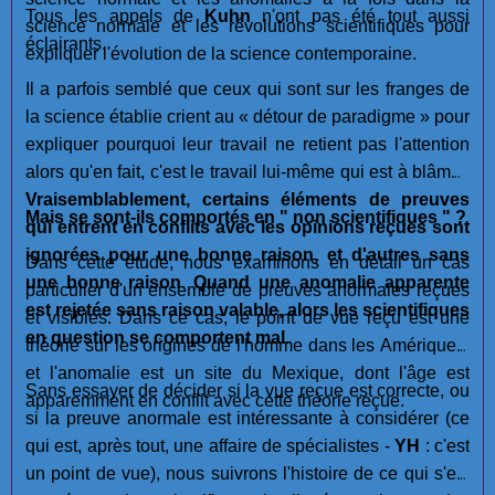
Tous les appels de
Kuhn
n'ont pas été tout aussi
science normale et les révolutions scientifiques pour
éclairants.
expliquer l'évolution de la science contemporaine.
Il a parfois semblé que ceux qui sont sur les franges de
la science établie crient au « détour de paradigme » pour
expliquer pourquoi leur travail ne retient pas l'attention
alors qu'en fait, c'est le travail lui-même qui est à blâmer.
Vraisemblablement, certains éléments de preuves
Mais se sont-ils comportés en " non scientifiques " ?
qui entrent en conflits avec les opinions reçues sont
ignorées pour une bonne raison, et d'autres sans
Dans cette étude, nous examinons en détail un cas
une bonne raison
.
Quand une anomalie apparente
particulier d'un ensemble de preuves anormales reçues
est rejetée sans raison valable, alors les scientifiques
et visibles. Dans ce cas, le point de vue reçu est une
en question se comportent mal.
théorie sur les origines de l'homme dans les Amériques,
et l'anomalie est un site du Mexique, dont l'âge est
Sans essayer de décider si la vue reçue est correcte, ou
apparemment en conflit avec cette théorie reçue.
si la preuve anormale est intéressante à considérer (ce
qui est, après tout, une affaire de spécialistes -
YH
: c'est
un point de vue), nous suivrons l'histoire de ce qui s'est