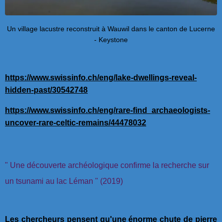
Un village lacustre reconstruit à Wauwil dans le canton de Lucerne
- Keystone
https://www.swissinfo.ch/eng/lake-dwellings-reveal-
hidden-past/30542748
https://www.swissinfo.ch/eng/rare-find_archaeologists-
uncover-rare-celtic-remains/44478032
" Une découverte archéologique confirme la recherche sur
un tsunami au lac Léman " (2019)
Les chercheurs pensent qu'une énorme chute de pierre