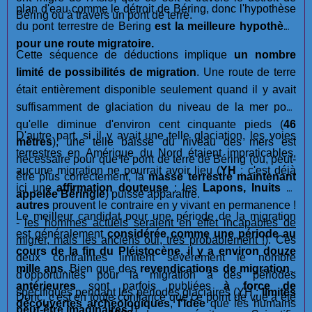
plan d'eau comme le détroit de Béring, donc l'hypothèse
Béring ou à travers un pont de terre.
du pont terrestre de Bering
est la meilleure hypothèse
pour une route migratoire.
Cette séquence de déductions implique
un nombre
limité de possibilités de migration
. Une route de terre
était entièrement disponible seulement quand il y avait
suffisamment de glaciation du niveau de la mer pour
qu'elle diminue d'environ cent cinquante pieds (
46
D'autre part, si il y avait une telle glaciation, les voies
mètres
), une telle baisse du niveau des mers est
terrestres en Amérique du Nord étaient impraticables,
nécessaire pour que le pont de terre de Béring (ou, peut-
aucune migration ne pourrait avoir lieu (
YH
: c'est déjà
être plus correctement, la
masse terrestre maintenant
ici une
affirmation douteuse
: les
Lapons, Inuits
et
appelée Béringie
) puisse apparaître.
autres
prouvent le contraire en y vivant en permanence !
Le meilleur candidat pour une période de la migration
-
les hommes actuels seraient en effet incapables de
est généralement
considérée comme une période au
migrer, mais les anciens oui, très probablement !
). Ces
cours de la fin du Pléistocène, il y a environ douze
deux contraintes limitent sévèrement le nombre
mille ans
. Bien que des
revendications de migrations
d'opportunités pour la migration à des périodes
antérieures
sont parfois publiées
à force de
spécifiques pendant les périodes glaciaires (YH :
limites
Donc, c'est en toute confiance que ce point de vue a été
découvertes archéologiques
,
l'idée
que les humains
peut-être imaginaires !
)