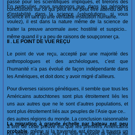
passé pour les scientifiques impliqués, et tirerons des
En particulier, nous soutenons que, dans les périodes
conclusions sur ce qui peut et ne peut être attendu de la
d'instabilité dans la science («révolution», si vous
science en tant qu'une véritable institution humaine.
voulez), il est dans la nature même de la science de
traiter la preuve anormale avec hostilité et suspicion,
même quand il y a peu de raisons de soupçonner ça.
II . LE POINT DE VUE REÇU
Le point de vue reçu, accepté par une majorité des
anthropologues et des archéologues, c'est que
l'humanité n'a pas évolué de façon indépendante dans
les Amériques, et doit donc y avoir migré d'ailleurs.
Pour diverses raisons génétiques, il semble que tous les
Américains autochtones sont plus étroitement liés les
uns aux autres que ne le sont d'autres populations, et
sont plus étroitement liés aux peuples de l'Asie que ceux
des autres régions du monde. La conclusion raisonnable
La migration à grande échelle par bateau est
peu
à tirer de cette preuve est que les premiers Américains
probable
, même si la traversée est étroite à travers un
ont migré de l'Asie, que ce soit à travers le détroit de