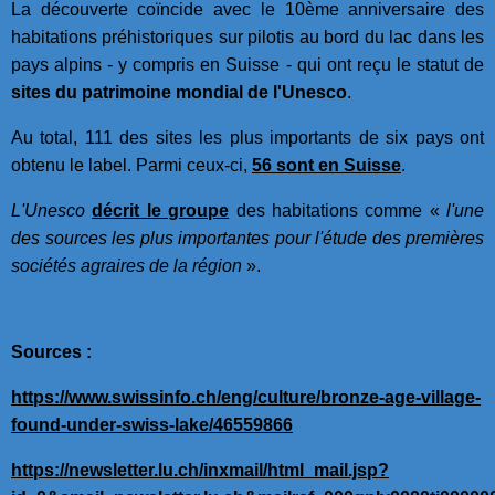
La découverte coïncide avec le 10ème anniversaire des
habitations préhistoriques sur pilotis au bord du lac dans les
pays alpins - y compris en Suisse - qui ont reçu le statut de
sites du patrimoine mondial de l'Unesco
.
Au total, 111 des sites les plus importants de six pays ont
obtenu le label. Parmi ceux-ci,
56 sont en Suisse
.
L'Unesco
décrit le groupe
des habitations comme «
l'une
des sources les plus importantes pour l'étude des premières
sociétés agraires de la région
».
Sources :
https://www.swissinfo.ch/eng/culture/bronze-age-village-
found-under-swiss-lake/46559866
https://newsletter.lu.ch/inxmail/html_mail.jsp?