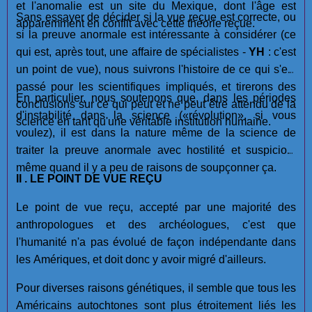
et l'anomalie est un site du Mexique, dont l'âge est
Sans essayer de décider si la vue reçue est correcte, ou
apparemment en conflit avec cette théorie reçue.
si la preuve anormale est intéressante à considérer (ce
qui est, après tout, une affaire de spécialistes -
YH
: c'est
un point de vue), nous suivrons l'histoire de ce qui s'est
passé pour les scientifiques impliqués, et tirerons des
En particulier, nous soutenons que, dans les périodes
conclusions sur ce qui peut et ne peut être attendu de la
d'instabilité dans la science («révolution», si vous
science en tant qu'une véritable institution humaine.
voulez), il est dans la nature même de la science de
traiter la preuve anormale avec hostilité et suspicion,
même quand il y a peu de raisons de soupçonner ça.
II . LE POINT DE VUE REÇU
Le point de vue reçu, accepté par une majorité des
anthropologues et des archéologues, c'est que
l'humanité n'a pas évolué de façon indépendante dans
les Amériques, et doit donc y avoir migré d'ailleurs.
Pour diverses raisons génétiques, il semble que tous les
Américains autochtones sont plus étroitement liés les