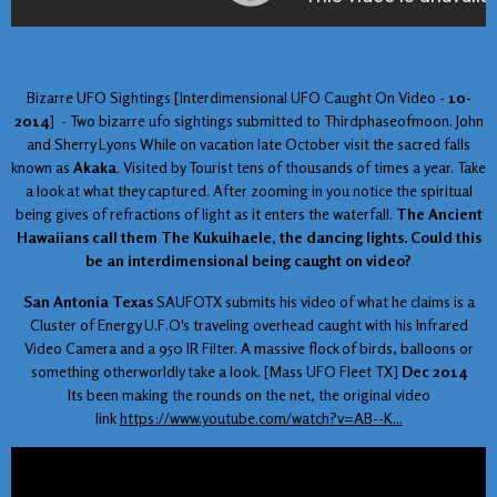
Bizarre UFO Sightings [Interdimensional UFO Caught On Video -
10-
2014
] -
Two bizarre ufo sightings submitted to Thirdphaseofmoon. John
and Sherry Lyons While on vacation late October visit the sacred falls
known as
Akaka
. Visited by Tourist tens of thousands of times a year. Take
a look at what they captured. After zooming in you notice the spiritual
being gives of refractions of light as it enters the waterfall.
The Ancient
Hawaiians call them The Kukuihaele, the dancing lights. Could this
be an interdimensional being caught on video?
San Antonia Texas
SAUFOTX submits his video of what he claims is a
Cluster of Energy U.F.O's traveling overhead caught with his Infrared
Video Camera and a 950 IR Filter. A massive flock of birds, balloons or
something otherworldly take a look.
[Mass UFO Fleet TX]
Dec 2014
Its been making the rounds on the net, the original video
link
https://www.youtube.com/watch?v=AB--K...