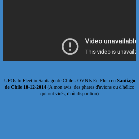
UFOs In Fleet in Santiago de Chile - OVNIs En Flota en
Santiago
de Chile 18-12-2014
(A mon avis, des phares d'avions ou d'hélico
qui ont virés, d'où disparition)