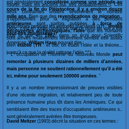
est généralement
considérée comme une période au
migrer, mais les anciens oui, très probablement !
). Ces
cours de la fin du Pléistocène, il y a environ douze
deux contraintes limitent sévèrement le nombre
mille ans
. Bien que des
revendications de migrations
d'opportunités pour la migration à des périodes
antérieures
sont parfois publiées
à force de
spécifiques pendant les périodes glaciaires (YH :
limites
Donc, c'est en toute confiance que ce point de vue a été
découvertes archéologiques
,
l'idée
que les humains
peut-être imaginaires !
)
jugé et que, en
1962
, dans un écrit pour
Scientific
sont arrivés relativement récemment semble être assez
American
,
William Haag
pouvait dire :
bien
établie
(
YH
: et oui, on établi l'idée et la théorie...
jusqu'à ce que la réalité rattrape l'idée ^^).
" L' occupation de l'homme du Nouveau Monde
peut
remonter à plusieurs dizaines de milliers d'années,
mais personne ne soutient rationnellement qu'il a été
ici, même pour seulement 100000 années
. "
Il y a un nombre impressionnant de preuves visibles
d'une récente migration, et relativement peu de toute
présence humaine plus tôt dans les Amériques. Ce qui
semblaient être des traces d'occupations antérieures se
sont généralement avérées être trompeuses.
David Meltzer
(1993) décrit la situation en ces termes :