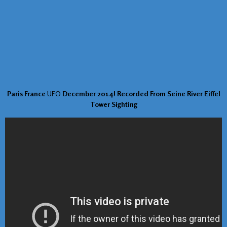
Paris France
UFO
December 2014! Recorded From Seine River Eiffel
Tower Sighting