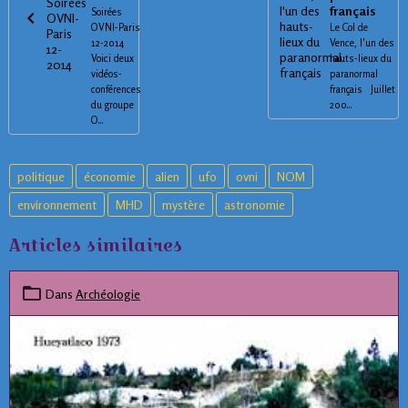
français
Soirées
OVNI-Paris
Le Col de
12-2014
Vence, l'un des
Voici deux
hauts-lieux du
vidéos-
paranormal
conférences
français Juillet
du groupe
200...
O...
politique
économie
alien
ufo
ovni
NOM
environnement
MHD
mystère
astronomie
Articles similaires
Dans
Archéologie