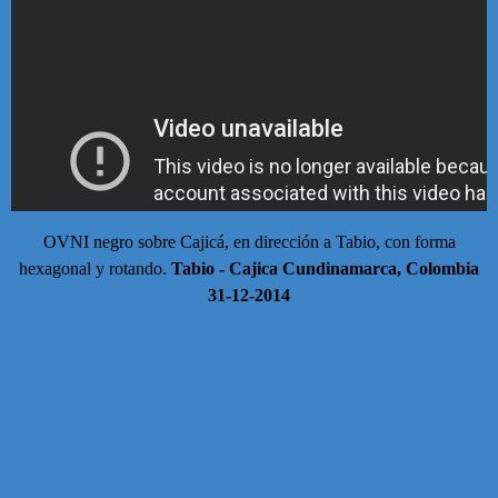
OVNI negro sobre Cajicá, en dirección a Tabio, con forma
hexagonal y rotando.
Tabio - Cajica Cundinamarca, Colombia
31-12-2014