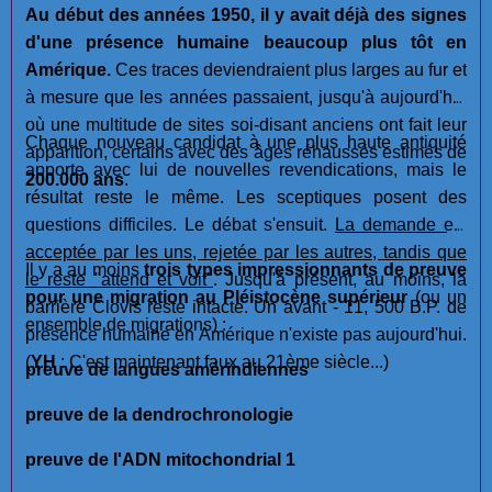
Au début des années 1950, il y avait déjà des signes
d'une présence humaine beaucoup plus tôt en
Amérique.
Ces traces deviendraient plus larges au fur et
à mesure que les années passaient, jusqu'à aujourd'hui
où une multitude de sites soi-disant anciens ont fait leur
Chaque nouveau candidat à une plus haute antiquité
apparition, certains avec des âges réhaussés estimés de
apporte avec lui de nouvelles revendications, mais le
200.000 ans
.
résultat reste le même. Les sceptiques posent des
questions difficiles. Le débat s'ensuit.
La demande est
acceptée par les uns, rejetée par les autres, tandis que
Il y a au moins
trois types impressionnants de preuve
le reste "attend et voit"
. Jusqu'à présent, au moins, la
pour une migration au Pléistocène supérieur
(ou un
barrière Clovis reste intacte. Un avant - 11, 500 B.P. de
ensemble de migrations) :
présence humaine en Amérique n'existe pas aujourd'hui.
(
YH
: C'est maintenant faux au 21ème siècle...)
preuve de langues amérindiennes
preuve de la dendrochronologie
preuve de l'ADN mitochondrial 1