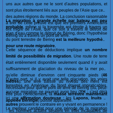
uns aux autres que ne le sont d'autres populations, et
sont plus étroitement liés aux peuples de l'Asie que ceux
des autres régions du monde. La conclusion raisonnable
La migration à grande échelle par bateau est
peu
à tirer de cette preuve est que les premiers Américains
probable
, même si la traversée est étroite à travers un
ont migré de l'Asie, que ce soit à travers le détroit de
plan d'eau comme le détroit de Béring, donc l'hypothèse
Béring ou à travers un pont de terre.
du pont terrestre de Bering
est la meilleure hypothèse
pour une route migratoire.
Cette séquence de déductions implique
un nombre
limité de possibilités de migration
. Une route de terre
était entièrement disponible seulement quand il y avait
suffisamment de glaciation du niveau de la mer pour
qu'elle diminue d'environ cent cinquante pieds (
46
D'autre part, si il y avait une telle glaciation, les voies
mètres
), une telle baisse du niveau des mers est
terrestres en Amérique du Nord étaient impraticables,
nécessaire pour que le pont de terre de Béring (ou, peut-
aucune migration ne pourrait avoir lieu (
YH
: c'est déjà
être plus correctement, la
masse terrestre maintenant
ici une
affirmation douteuse
: les
Lapons, Inuits
et
appelée Béringie
) puisse apparaître.
autres
prouvent le contraire en y vivant en permanence !
Le meilleur candidat pour une période de la migration
-
les hommes actuels seraient en effet incapables de