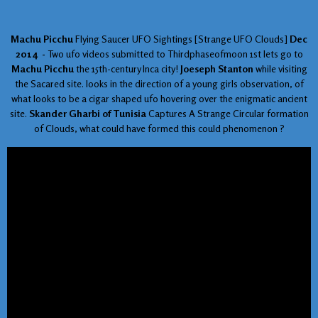
Machu Picchu
Flying Saucer UFO Sightings [Strange UFO Clouds]
Dec
2014 -
Two ufo videos submitted to Thirdphaseofmoon 1st lets go to
Machu Picchu
the 15th-century Inca city!
Joeseph Stanton
while visiting
the Sacared site. looks in the direction of a young girls observation, of
what looks to be a cigar shaped ufo hovering over the enigmatic ancient
site.
Skander Gharbi of Tunisia
Captures A Strange Circular formation
of Clouds, what could have formed this could phenomenon ?