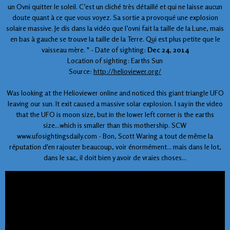
un Ovni quitter le soleil. C’est un cliché très détaillé et qui ne laisse aucun
doute quant à ce que vous voyez. Sa sortie a provoqué une explosion
solaire massive. Je dis dans la vidéo que l’ovni fait la taille de la Lune, mais
en bas à gauche se trouve la taille de la Terre. Qui est plus petite que le
vaisseau mère. " -
Date of sighting:
Dec 24, 2014
Location of sighting: Earths Sun
Source:
http://helioviewer.org/
Was looking at the Helioviewer online and noticed this giant triangle UFO
leaving our sun. It exit caused a massive solar explosion. I say in the video
that the UFO is moon size, but in the lower left corner is the earths
size...which is smaller than this mothership. SCW
www.ufosightingsdaily.com - Bon, Scott Waring a tout de même la
réputation d'en rajouter beaucoup, voir énormément... mais dans le lot,
dans le sac, il doit bien y avoir de vraies choses...