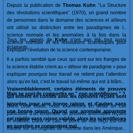
Depuis la publication de
Thomas Kuhn
"La Structure
des révolutions scientifiques" (1970), un grand nombre
de personnes dans le domaine des sciences et ailleurs
ont utilisé sa distinction entre les paradigmes de la
science normale et les anomalies à la fois dans la
Tous les appels de
Kuhn
n'ont pas été tout aussi
science normale et les révolutions scientifiques pour
éclairants.
expliquer l'évolution de la science contemporaine.
Il a parfois semblé que ceux qui sont sur les franges de
la science établie crient au « détour de paradigme » pour
expliquer pourquoi leur travail ne retient pas l'attention
alors qu'en fait, c'est le travail lui-même qui est à blâmer.
Vraisemblablement, certains éléments de preuves
Mais se sont-ils comportés en " non scientifiques " ?
qui entrent en conflits avec les opinions reçues sont
ignorées pour une bonne raison, et d'autres sans
Dans cette étude, nous examinons en détail un cas
une bonne raison
.
Quand une anomalie apparente
particulier d'un ensemble de preuves anormales reçues
est rejetée sans raison valable, alors les scientifiques
et visibles. Dans ce cas, le point de vue reçu est une
en question se comportent mal.
théorie sur les origines de l'homme dans les Amériques,