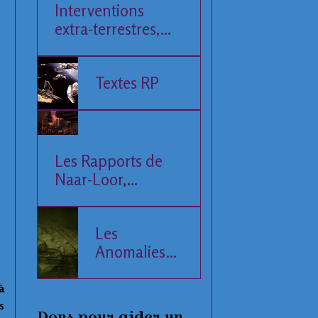
Interventions
extra-terrestres,
Société et
Economie
Textes RP
Les Rapports de
Naar-Loor,
l'Observateur
Les
Anomalies
de la Mer
Baltique
à
s
Dons pour aider un