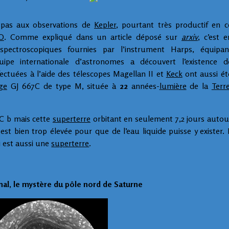
t pas aux observations de
Kepler
, pourtant très productif en c
O
. Comme expliqué dans un article déposé sur
arxiv
, c’est e
pectroscopiques fournies par l’instrument Harps, équipan
pe internationale d’astronomes a découvert l’existence d
ctuées à l’aide des télescopes Magellan II et
Keck
ont aussi ét
ge
GJ 667C de type M, située à
22
années-
lumière
de la
Terr
7C b mais cette
superterre
orbitant en seulement 7,2 jours autou
t bien trop élevée pour que de l’eau liquide puisse y exister. I
 est aussi une
superterre
.
al, le mystère du pôle nord de Saturne