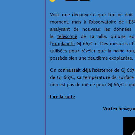
Voici une découverte que l’on ne doi
moment, mais à l’observatoire de l’
ES
analysant de nouveau les données s
le
télescope
de La Silla, qu’une équi
l’
exoplanète
GJ 667C c. Des mesures effe
utilisées pour révéler que la
naine rou
possède bien une deuxième
exoplanète
.
On connaissait déjà l’existence de GJ 66
de GJ 667C, sa température de surface es
n’en est pas de même pour GJ 667C c qui
Lire la suite
Vortex hexagon