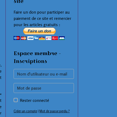
site
Faire un don pour participer au
paiement de ce site et remercier
pour les articles gratuits :
Espace membre -
Inscriptions
,
e
t
«
Rester connecté
t
e
Créer un compte
|
Mot de passe perdu ?
r