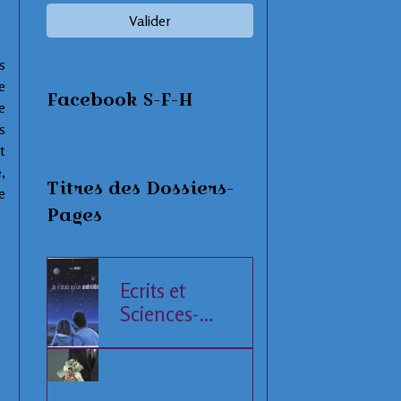
Valider
s
e
Facebook S-F-H
e
s
t
e
,
Titres des Dossiers-
e
Pages
Ecrits et
Sciences-
Fiction