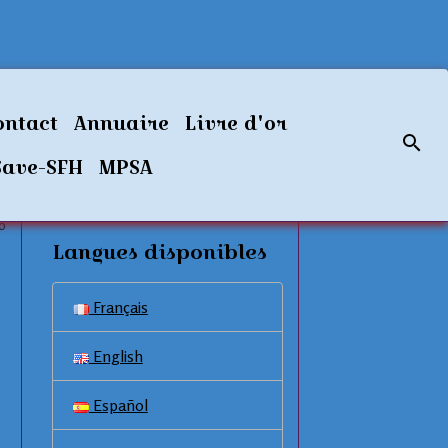
ontact
Annuaire
Livre d'or
Save-SFH
MPSA
0
Langues disponibles
Français
English
Español