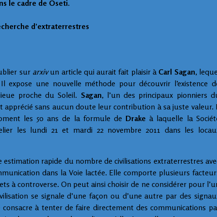
ns le cadre de Oseti.
echerche d’extraterrestres
ublier sur
arxiv
un article qui aurait fait plaisir à
Carl Sagan
, leque
Il expose une nouvelle méthode pour découvrir l’existence d
nlieue proche du Soleil.
Sagan
, l’un des principaux pionniers d
it apprécié sans aucun doute leur contribution à sa juste valeur. I
moment les 50 ans de la formule de
Drake
à laquelle la Sociét
telier les lundi 21 et mardi 22 novembre 2011 dans les locau
 estimation rapide du nombre de civilisations extraterrestres ave
munication dans la Voie lactée. Elle comporte plusieurs facteur
jets à controverse. On peut ainsi choisir de ne considérer pour l’u
ivilisation se signale d’une façon ou d’une autre par des signau
lle consacre à tenter de faire directement des communications pa