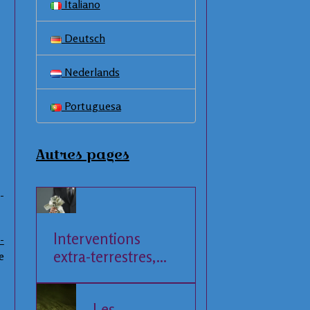
Italiano
Deutsch
Nederlands
Portuguesa
Autres pages
-
Interventions
-
extra-terrestres,
e
Société et
Economie
Les