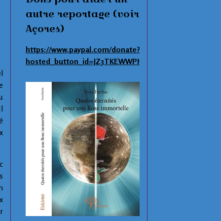
autre reportage (voir
Açores)
https://www.paypal.com/donate?
hosted_button_id=JZ3TKEWWPHNAS
l
e
u
l
é
x
c
s
n
x
r