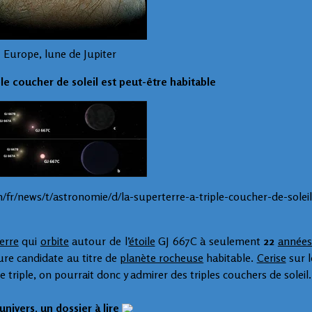
Europe, lune de Jupiter
ple coucher de soleil est peut-être habitable
fr/news/t/astronomie/d/la-superterre-a-triple-coucher-de-soleil
erre
qui
orbite
autour de l’
étoile
GJ 667C à seulement
22
années
ure candidate au titre de
planète rocheuse
habitable.
Cerise
sur l
 triple, on pourrait donc y admirer des triples couchers de soleil.
’univers, un dossier à lire