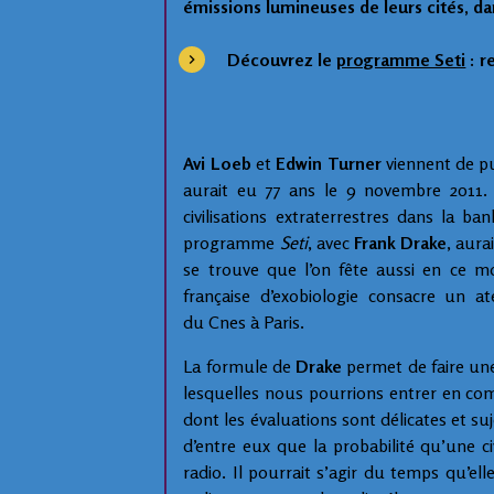
émissions lumineuses de leurs cités, da
Découvrez le
programme Seti
: r
Avi Loeb
et
Edwin Turner
viennent de p
aurait eu 77 ans le 9 novembre 2011. 
civilisations extraterrestres dans la ba
programme
Seti
, avec
Frank Drake
, aura
se trouve que l’on fête aussi en ce 
française d’exobiologie consacre un a
du Cnes à Paris.
La formule de
Drake
permet de faire une
lesquelles nous pourrions entrer en com
dont les évaluations sont délicates et su
d’entre eux que la probabilité qu’une c
radio. Il pourrait s’agir du temps qu’e