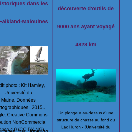
istoriques dans les
découverte d'outils de
 Falkland-Malouines
9000 ans ayant voyagé
4828 km
it photo : Kit Hamley,
Université du
Maine. Données
rtographiques : 2015
Un plongeur au-dessus d'une
le.
Creative Commons
structure de chasse au fond du
ibution NonCommercial
Lac Huron - (Université du
ense 4.0 (CC BY-NC)
uvertes par
Amerigo