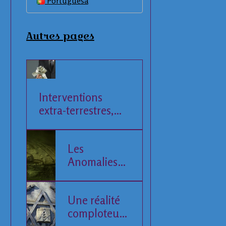
Portuguesa
Autres pages
Interventions
extra-terrestres,
Société et
Economie
Les
Anomalies
de la Mer
Baltique
Une réalité
comploteuse