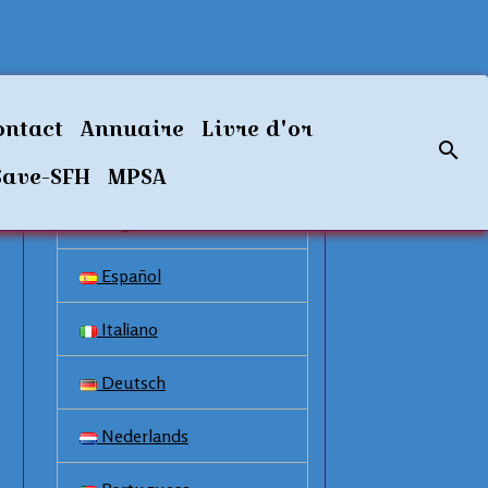
Langues disponibles
ontact
Annuaire
Livre d'or
Français
Save-SFH
MPSA
English
Español
Italiano
Deutsch
Nederlands