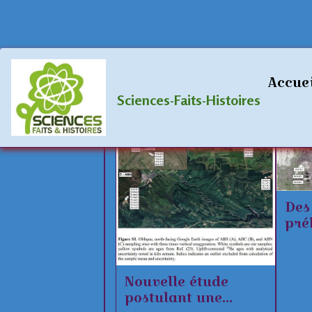
navigatio
Accue
Sciences-Faits-Histoires
Des
pré
dans
Fal
Nouvelle étude
postulant une