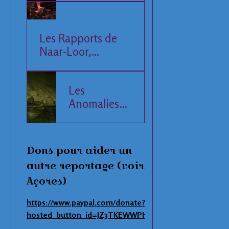
Les Rapports de
Naar-Loor,
l'Observateur
Les
Anomalies
de la Mer
Baltique
Dons pour aider un
autre reportage (voir
Açores)
https://www.paypal.com/donate?
hosted_button_id=JZ3TKEWWPHNAS