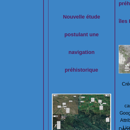
navigation
préh
préhistorique
Nouvelle étude
îles
postulant une
navigation
préhistorique
Créd
ca
Goog
Attr
Lic
Déco