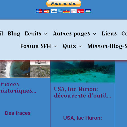
n
il
Blog
Ecrits
Autres pages
Liens
C
Forum SFH
Quiz
Mirror-Blog-
 traces
USA, lac Huron:
historiques
découverte d'outils
 les îles
de 9000 ans ayant
kland-Malouines
voyagé 4828 km
Des traces
USA, lac Huron: