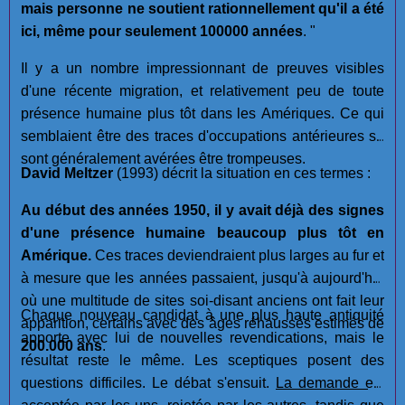
mais personne ne soutient rationnellement qu'il a été
ici, même pour seulement 100000 années
. "
Il y a un nombre impressionnant de preuves visibles
d'une récente migration, et relativement peu de toute
présence humaine plus tôt dans les Amériques. Ce qui
semblaient être des traces d'occupations antérieures se
sont généralement avérées être trompeuses.
David Meltzer
(1993) décrit la situation en ces termes :
Au début des années 1950, il y avait déjà des signes
d'une présence humaine beaucoup plus tôt en
Amérique.
Ces traces deviendraient plus larges au fur et
à mesure que les années passaient, jusqu'à aujourd'hui
où une multitude de sites soi-disant anciens ont fait leur
Chaque nouveau candidat à une plus haute antiquité
apparition, certains avec des âges réhaussés estimés de
apporte avec lui de nouvelles revendications, mais le
200.000 ans
.
résultat reste le même. Les sceptiques posent des
questions difficiles. Le débat s'ensuit.
La demande est