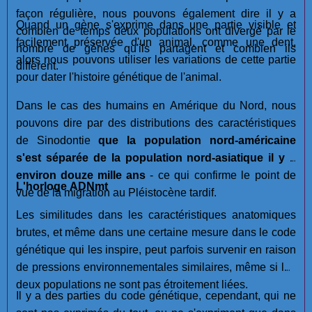
façon régulière, nous pouvons également dire il y a
Quand un gène s'exprime dans une partie visible et
combien de temps deux populations ont divergé par le
facilement préservée d'un animal, comme une dent,
nombre de gènes qu'ils partagent et combien ils
alors nous pouvons utiliser les variations de cette partie
diffèrent.
pour dater l'histoire génétique de l'animal.
Dans le cas des humains en Amérique du Nord, nous
pouvons dire par des distributions des caractéristiques
de Sinodontie
que la population nord-américaine
s'est séparée de la population nord-asiatique il y a
environ douze mille ans
- ce qui confirme le point de
L'horloge ADNmt
vue de la migration au Pléistocène tardif.
Les similitudes dans les caractéristiques anatomiques
brutes, et même dans une certaine mesure dans le code
génétique qui les inspire, peut parfois survenir en raison
de pressions environnementales similaires, même si les
deux populations ne sont pas étroitement liées.
Il y a des parties du code génétique, cependant, qui ne