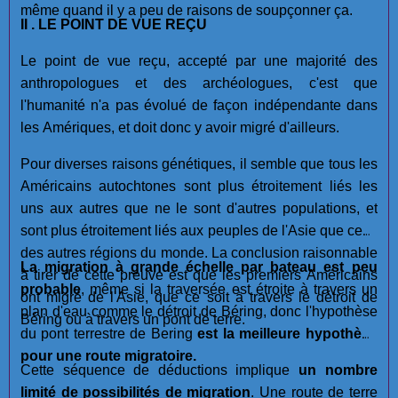
même quand il y a peu de raisons de soupçonner ça.
II . LE POINT DE VUE REÇU
Le point de vue reçu, accepté par une majorité des
anthropologues et des archéologues, c'est que
l'humanité n'a pas évolué de façon indépendante dans
les Amériques, et doit donc y avoir migré d'ailleurs.
Pour diverses raisons génétiques, il semble que tous les
Américains autochtones sont plus étroitement liés les
uns aux autres que ne le sont d'autres populations, et
sont plus étroitement liés aux peuples de l'Asie que ceux
des autres régions du monde. La conclusion raisonnable
La migration à grande échelle par bateau est
peu
à tirer de cette preuve est que les premiers Américains
probable
, même si la traversée est étroite à travers un
ont migré de l'Asie, que ce soit à travers le détroit de
plan d'eau comme le détroit de Béring, donc l'hypothèse
Béring ou à travers un pont de terre.
du pont terrestre de Bering
est la meilleure hypothèse
pour une route migratoire.
Cette séquence de déductions implique
un nombre
limité de possibilités de migration
. Une route de terre