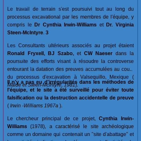
Le travail de terrain s'est poursuivi tout au long du
processus excavational par les membres de l'équipe, y
compris le
Dr Cynthia Irwin-Williams
et
Dr. Virginia
Steen-McIntyre
.
3
Les Consultants ultérieurs associés au projet étaient
Ronald Fryxell, BJ Szabo,
et
CW Naeser
dans la
poursuite des efforts visant à résoudre la controverse
entourant la datation des preuves accumulées au cours
du processus d'excavation à Valsequillo, Mexique (
Il n'y a pas eu d'irrégularités dans les méthodes de
Malde et Steen-McIntyre, 1981
).
l'équipe, et le site a été surveillé pour éviter toute
falsification ou la destruction accidentelle de preuve
(
Irwin -Williams 1967a
).
Le chercheur principal de ce projet,
Cynthia Irwin-
Williams
(1978), a caractérisé le site archéologique
comme un domaine qui contenait un "site d'abattage" et