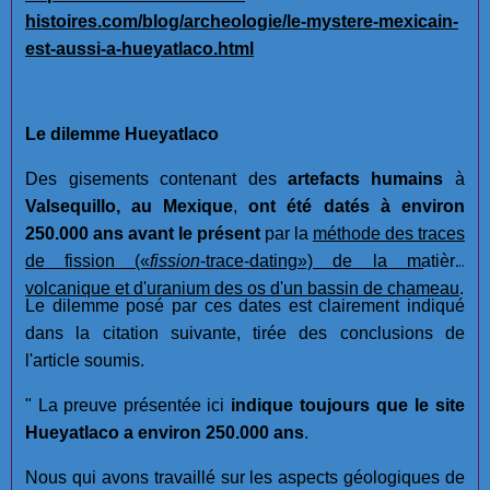
histoires.com/blog/archeologie/le-mystere-mexicain-
est-aussi-a-hueyatlaco.html
Le dilemme Hueyatlaco
Des gisements contenant des
artefacts humains
à
Valsequillo, au Mexique
,
ont été datés à environ
250.000 ans avant le présent
par la
méthode des traces
de fission
(«
fission
-trace-dating»)
de la matière
volcanique et d'uranium des os d'un bassin de chameau
.
Le dilemme posé par ces dates est clairement indiqué
dans la citation suivante, tirée des conclusions de
l'article soumis.
" La preuve présentée ici
indique toujours que le site
Hueyatlaco a environ 250.000 ans
.
Nous qui avons travaillé sur les aspects géologiques de