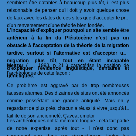
semblent être datables à beaucoup plus tôt, il est plus
raisonnable de penser qu'il doit y avoir quelque chose
de faux avec les dates de ces sites que d'accepter le prix
d'un renversement d'une théorie bien fondée.
L'incapacité d'expliquer pourquoi un site semble être
antérieur à la fin du Pléistocène n'est pas un
obstacle à l'acceptation de la théorie de la migration
tardive, surtout si l'alternative est d'accepter une
migration plus tôt, tout en étant incapable
Meltzer
( . , 1993, p 21 ) caractérise la position de
d'expliquer l'évidence linguistique, dentaires et
l'archéologue de cette façon :
génétiques.
Ce problème est aggravé par de trop nombreuses
fausses alarmes. Des dizaines de sites ont été annoncés
comme possédant une grande antiquité. Mais en y
regardant de plus près, chacun a réussi à vivre jusqu'à la
faillite de son ancienneté. Caveat emptor.
Les archéologues ont la mémoire longue - cela fait partie
de notre expertise, après tout - il n'est donc pas
surprenant que, dans ces circonstances, toutes les