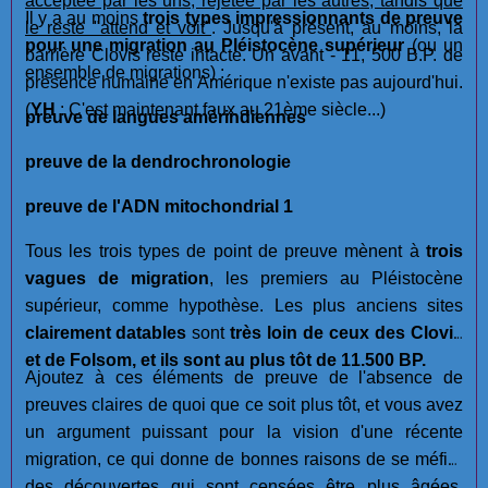
acceptée par les uns, rejetée par les autres, tandis que
Il y a au moins
trois types impressionnants de preuve
le reste "attend et voit"
. Jusqu'à présent, au moins, la
pour une migration au Pléistocène supérieur
(ou un
barrière Clovis reste intacte. Un avant - 11, 500 B.P. de
ensemble de migrations) :
présence humaine en Amérique n'existe pas aujourd'hui.
(
YH
: C'est maintenant faux au 21ème siècle...)
preuve de langues amérindiennes
preuve de la dendrochronologie
preuve de l'ADN mitochondrial 1
Tous les trois types de point de preuve mènent à
trois
vagues de migration
, les premiers au Pléistocène
supérieur, comme hypothèse. Les plus anciens sites
clairement datables
sont
très loin de ceux des Clovis
et de Folsom, et ils sont au plus tôt de 11.500 BP.
Ajoutez à ces éléments de preuve de l'absence de
preuves claires de quoi que ce soit plus tôt, et vous avez
un argument puissant pour la vision d'une récente
migration, ce qui donne de bonnes raisons de se méfier
des découvertes qui sont censées être plus âgées.