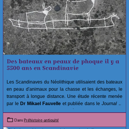
Des bateaux en peaux de phoque il y a
5500 ans en Scandinavie
Les Scandinaves du Néolithique utilisaient des bateaux
en peau d'animaux pour la chasse et les échanges, le
transport à longue distance. Une étude récente menée
par le
Dr Mikael Fauvelle
et publiée dans le
Journal of
Maritime Archaeology
suggère que
la culture
scandinave antique de la céramique piquée (PWC)
Dans
Préhistoire-antiquité
aurait pu construire des bateaux en utilisant des peaux