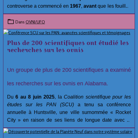
controverse a commencé en
1967
,
avant
que les fouilles
aient été réalisées. Malgré les efforts approfondis et la
compétence des membres de l'équipe archéologiques à
Dans
OVNI/UFO
Hueyatlaco,
Jose L. Lorenzo
, Directeur de la
Préhistoire à l'Instituto Nacional de Antropología e
Plus de 200 scientifiques ont étudié les
Historia, a lancé plusieurs allégations concernant
recherches sur les ovnis
l'intégrité du projet à
Hueyatlaco, El Horno, et
Tecacaxco
( communément appelé Valsequillo). :
Un groupe de plus de 200 scientifiques a examiné
les recherches sur les ovnis en Alabama.
Du
6 au 8 juin 2025
, la
Coalition scientifique pour les
études sur les PAN (SCU)
a tenu sa conférence
annuelle à Huntsville, une ville surnommée « Rocket
City » en raison de ses liens de longue date avec la
recherche aérospatiale.