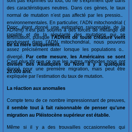
sont pas exprimés du tout, ou ne s'expriment que dans
des caractéristiques neutres. Dans ces gènes, le taux
normal de mutation n'est pas affecté par les pressions
environnementales. En particulier, l'ADN mitochondrial (
Donc, étant donné une estimation raisonnable de la
ADNmt) n'est pas soumis à des forces de mélange de
rapidité et de la régularité des mutations qui se
fertilisation, puisque
l'ADNmt de toute créature vient
produisent dans l'ADN mitochondrial, nous pouvons
de sa mère uniquement.
assez précisément dater lorsque les populations ont
divergé.
Par cette mesure, les Américains se sont
C'est plus tôt que ce que les autres méthodes nous ont
divisés des Asiatiques du Nord il y a quelques
donné pour une première migration, mais peut être
20.000 ans.
expliquée par l'estimation du taux de mutation.
La réaction aux anomalies
Compte tenu de ce nombre impressionnant de preuves,
il semble tout à fait raisonnable de penser qu'une
migration au Pléistocène supérieur est établie.
Même si il y a des trouvailles occasionnelles qui