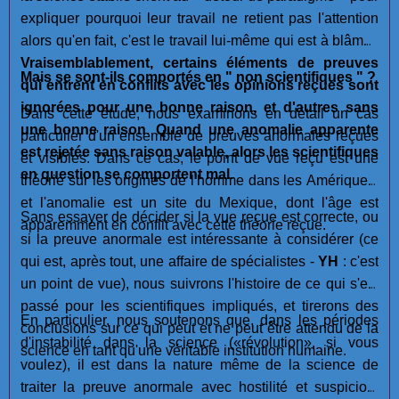
expliquer pourquoi leur travail ne retient pas l'attention
alors qu'en fait, c'est le travail lui-même qui est à blâmer.
Vraisemblablement, certains éléments de preuves
Mais se sont-ils comportés en " non scientifiques " ?
qui entrent en conflits avec les opinions reçues sont
ignorées pour une bonne raison, et d'autres sans
Dans cette étude, nous examinons en détail un cas
une bonne raison
.
Quand une anomalie apparente
particulier d'un ensemble de preuves anormales reçues
est rejetée sans raison valable, alors les scientifiques
et visibles. Dans ce cas, le point de vue reçu est une
en question se comportent mal.
théorie sur les origines de l'homme dans les Amériques,
et l'anomalie est un site du Mexique, dont l'âge est
Sans essayer de décider si la vue reçue est correcte, ou
apparemment en conflit avec cette théorie reçue.
si la preuve anormale est intéressante à considérer (ce
qui est, après tout, une affaire de spécialistes -
YH
: c'est
un point de vue), nous suivrons l'histoire de ce qui s'est
passé pour les scientifiques impliqués, et tirerons des
En particulier, nous soutenons que, dans les périodes
conclusions sur ce qui peut et ne peut être attendu de la
d'instabilité dans la science («révolution», si vous
science en tant qu'une véritable institution humaine.
voulez), il est dans la nature même de la science de
traiter la preuve anormale avec hostilité et suspicion,