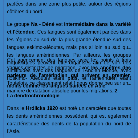
parlées dans une zone plus petite, autour des régions
côtières du nord.
Le groupe
Na - Déné
est
intermédiaire dans la variété
et l'étendue
. Ces langues sont également parlées dans
les régions au sud de la plus grande étendue sud des
langues eskimo-aléoutes, mais pas si loin au sud que
les langues amérindiennes. Par ailleurs, les groupes
Cet agencement des langues avec les points à trois
linguistiques peuvent être organisés afin de voir des
vagues distinctes de migration, avec
les ancêtres des
similitudes avec des langues de l'Ancien Monde, avec
parleurs de l'amérindien qui arrivent en premier
.
l'Eskimo- Aléoutes êtant
plus
, et l'amerindien étant
Toutefois, ce classement relatif nous donne peu sur une
moins
comme les langues parlées en Asie
.
manière de datation absolue pour les migrations.
2
La dendrochronologie
Dans le
Hrdlicka 1920
est noté un caractère que toutes
les dents amérindiennes possèdent, qui est également
caractéristique des dents de la population du nord de
l'Asie.