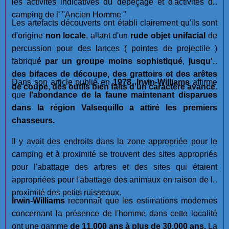
les activités indicatives du dépeçage et d'activités de
camping de l' "Ancien Homme "
Les artefacts découverts ont établi clairement qu'ils sont
d'origine
non locale
, allant d'un
rude objet unifacial
de
percussion pour des lances ( pointes de projectile )
fabriqué
par un groupe moins sophistiqué
,
jusqu'à
des bifaces de découpe, des grattoirs et des arêtes
Dans son article publié en
1978
,
Irwin-Williams
affirme
de coupe, des outils bien faits d'un caractère avancé.
que
l'abondance de la faune maintenant disparues
dans la région Valsequillo a attiré les premiers
chasseurs.
Il y avait des endroits dans la zone appropriée pour le
camping et à proximité se trouvent des sites appropriés
pour l'abattage des arbres et des sites qui étaient
appropriées pour l'abattage des animaux en raison de la
proximité des petits ruisseaux.
Irwin-Williams
reconnaît que les estimations modernes
concernant la présence de l'homme dans cette localité
ont une gamme
de 11.000 ans à plus de 30.000 ans.
La