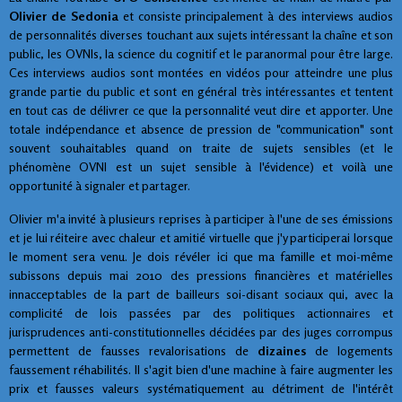
Olivier de Sedonia
et consiste principalement à des interviews audios
de personnalités diverses touchant aux sujets intéressant la chaîne et son
public, les OVNIs, la science du cognitif et le paranormal pour être large.
Ces interviews audios sont montées en vidéos pour atteindre une plus
grande partie du public et sont en général très intéressantes et tentent
en tout cas de délivrer ce que la personnalité veut dire et apporter. Une
totale indépendance et absence de pression de "communication" sont
souvent souhaitables quand on traite de sujets sensibles (et le
phénomène OVNI est un sujet sensible à l'évidence) et voilà une
opportunité à signaler et partager.
Olivier m'a invité à plusieurs reprises à participer à l'une de ses émissions
et je lui réiteire avec chaleur et amitié virtuelle que j'y participerai lorsque
le moment sera venu. Je dois révéler ici que ma famille et moi-même
subissons depuis mai 2010 des pressions financières et matérielles
innacceptables de la part de bailleurs soi-disant sociaux qui, avec la
complicité de lois passées par des politiques actionnaires et
jurisprudences anti-constitutionnelles décidées par des juges corrompus
permettent de fausses revalorisations de
dizaines
de logements
faussement réhabilités. Il s'agit bien d'une machine à faire augmenter les
prix et fausses valeurs systématiquement au détriment de l'intérêt