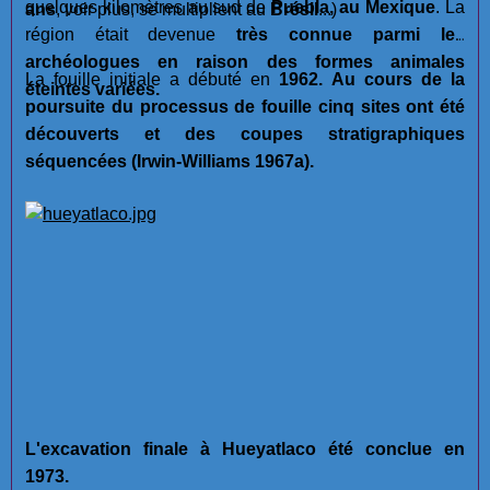
quelques kilomètres au sud de
Puebla, au Mexique
. La
ans
, voir plus, se multiplient au
Brésil
...)
région était devenue
très connue parmi les
archéologues en raison des formes animales
La fouille initiale a débuté en
1962. Au cours de la
éteintes variées.
poursuite du processus de fouille cinq sites ont été
découverts et des coupes stratigraphiques
séquencées (Irwin-Williams 1967a).
L'excavation finale à Hueyatlaco été conclue en
1973.