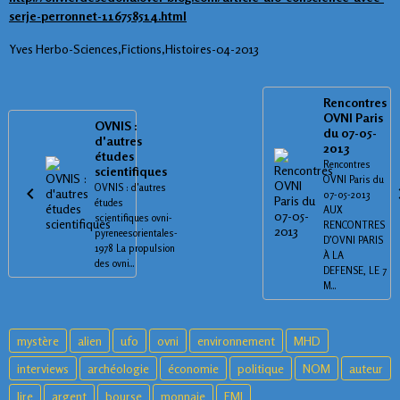
serje-perronnet-116758514.html
Yves Herbo-Sciences,Fictions,Histoires-04-2013
Rencontres
OVNI Paris
OVNIS :
du 07-05-
d'autres
2013
études
Rencontres
scientifiques
OVNI Paris du
OVNIS : d'autres
07-05-2013
études
AUX
scientifiques ovni-
RENCONTRES
pyreneesorientales-
D’OVNI PARIS
1978 La propulsion
À LA
des ovni...
DEFENSE, LE 7
M...
mystère
alien
ufo
ovni
environnement
MHD
interviews
archéologie
économie
politique
NOM
auteur
lire
argent
bourse
monnaie
FMI