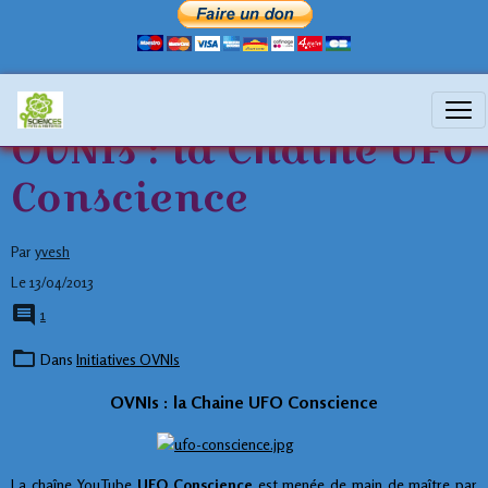
OVNIs : la Chaine UFO
Conscience
Par
yvesh
Le 13/04/2013
1
Dans
Initiatives OVNIs
OVNIs : la Chaine UFO Conscience
La chaîne YouTube
UFO Conscience
est menée de main de maître par