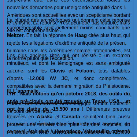
nouvelles demandes pour une grande antiquité dans les
Amériques sont accueillies avec un scepticisme bordant
La plupart des archéologues qui donnent cette réponse
le cynisme. La réponse n'est peut-être pas louable, mais
compréhensible sont nettement moins conciliants que
elle est compréhensible .
Meltzer
. En fait, la réponse de
Haag
citée plus haut, qui
rejette les allégations d'extrême antiquité de la présence
humaine dans les Amériques comme irrationnelles, est
Les plus anciens sites qui ont résisté à un examen
la norme plutôt que l'exception.
minutieux, et dont le témoignage est sans ambiguïté
aucune, sont les
Clovis et Folsom
, tous datables
d'après
-12.000 AV JC
, et donc complètement
compatibles avec la dernière migration du Pléistocène.
III. L'anomalie
(
YH : Mais notons qu'en
octobre 2018
, des
outils du
style pré-clovis ont été trouvés
au Texas, USA... et
Parfois, une découverte archéologique semble contester
ont été datés de -15.500 ans
!
Différentes preuves
ce point de vue reçu.
trouvées en
Alaska
et
Canada
semblent bien aussi
Le projet archéologique spécifique qui est au centre de
prouver une arrivée bien plus tôt des hommes en
ce travail était situé à
Hueyatlaco, Valsequillo
, qui est à
Amérique du nord... alors que des datations de
-25.000