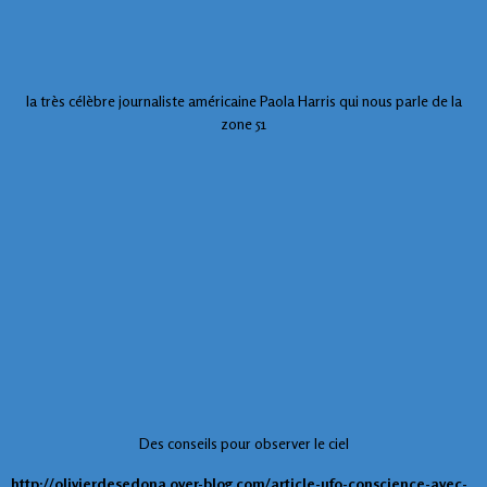
la très célèbre journaliste américaine Paola Harris qui nous parle de la
zone 51
Des conseils pour observer le ciel
http://olivierdesedona.over-blog.com/article-ufo-conscience-avec-