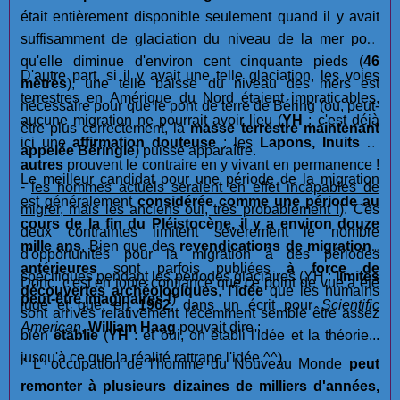
était entièrement disponible seulement quand il y avait
suffisamment de glaciation du niveau de la mer pour
qu'elle diminue d'environ cent cinquante pieds (
46
D'autre part, si il y avait une telle glaciation, les voies
mètres
), une telle baisse du niveau des mers est
terrestres en Amérique du Nord étaient impraticables,
nécessaire pour que le pont de terre de Béring (ou, peut-
aucune migration ne pourrait avoir lieu (
YH
: c'est déjà
être plus correctement, la
masse terrestre maintenant
ici une
affirmation douteuse
: les
Lapons, Inuits
et
appelée Béringie
) puisse apparaître.
autres
prouvent le contraire en y vivant en permanence !
Le meilleur candidat pour une période de la migration
-
les hommes actuels seraient en effet incapables de
est généralement
considérée comme une période au
migrer, mais les anciens oui, très probablement !
). Ces
cours de la fin du Pléistocène, il y a environ douze
deux contraintes limitent sévèrement le nombre
mille ans
. Bien que des
revendications de migrations
d'opportunités pour la migration à des périodes
antérieures
sont parfois publiées
à force de
spécifiques pendant les périodes glaciaires (YH :
limites
Donc, c'est en toute confiance que ce point de vue a été
découvertes archéologiques
,
l'idée
que les humains
peut-être imaginaires !
)
jugé et que, en
1962
, dans un écrit pour
Scientific
sont arrivés relativement récemment semble être assez
American
,
William Haag
pouvait dire :
bien
établie
(
YH
: et oui, on établi l'idée et la théorie...
jusqu'à ce que la réalité rattrape l'idée ^^).
" L' occupation de l'homme du Nouveau Monde
peut
remonter à plusieurs dizaines de milliers d'années,