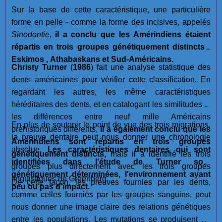
Sur la base de cette caractéristique, une particulière
forme en pelle - comme la forme des incisives, appelés
Sinodontie
,
il a conclu que les Amérindiens étaient
répartis en trois groupes génétiquement distincts :
Eskimos , Athabaskans et Sud-Américains.
Christy Turner
(
1986
) fait une analyse statistique des
dents américaines pour vérifier cette classification. En
regardant les autres, les même caractéristiques
héréditaires des dents, et en catalogant les similitudes et
les différences entre neuf mille Américains
En plus de soutenir le point de vue des trois migrations,
préhistoriques différents,
il a également conclu que les
la preuve dentaire peut nous donner une chronologie
Amérindiens sont répartis en trois groupes
absolue.
Les caractéristiques dentaires qui sont
génétiquement distincts,
mais il a identifié les trois
identifiées dans l'étude de Turner sont
groupes plus directement avec les trois groupes
génétiquement déterminées, l'environnement ayant
linguistiques de Greenberg.
De cette façon, les preuves fournies par les dents,
peu ou pas d'impact.
comme celles fournies par les groupes sanguins, peut
nous donner une image claire des relations génétiques
entre les populations. Les mutations se produisent de