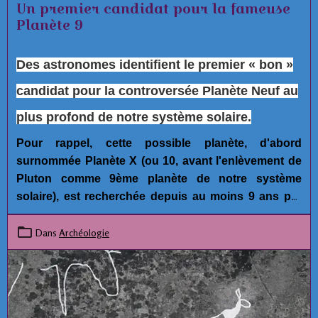
Un premier candidat pour la fameuse
Planète 9
Des astronomes identifient le premier « bon »
candidat pour la controversée Planète Neuf au
plus profond de notre système solaire.
Pour rappel, cette possible planète, d'abord
surnommée Planète X (ou 10, avant l'enlèvement de
Pluton comme 9ème planète de notre système
solaire), est recherchée depuis au moins 9 ans par
plusieurs astronomes car ce serait la seule
explication possible raisonnable pour expliquer les
Dans
Archéologie
anomalies orbitales de plusieurs mini-planètes
dans
la ceinture de Kuiper, aux confins de notre
système solaire.