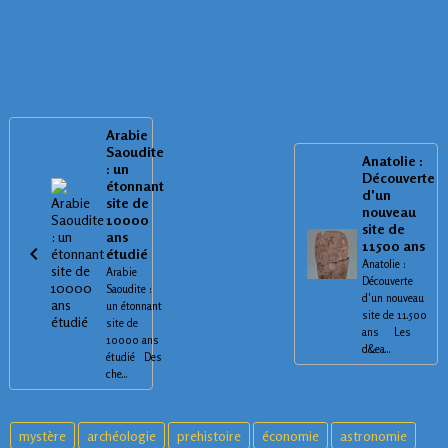
Arabie
Saoudite
Anatolie :
: un
Découverte
étonnant
d'un
site de
nouveau
10000
site de
ans
11500 ans
étudié
Anatolie :
Arabie
Découverte
Saoudite :
d'un nouveau
un étonnant
site de 11.500
site de
ans Les
10000 ans
d&ea...
étudié Des
che...
mystère
archéologie
prehistoire
économie
astronomie