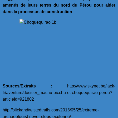
amenés de leurs terres du nord du Pérou pour aider
dans le processus de construction.
Sources/Extraits :
http://www.skynet.be/jack-
fr/aventure/dossier_machu-picchu-et-choquequirao-perou?
articleId=921802
http://slickandtwistedtrails.com/2013/05/25/extreme-
archaeologist-never-stops-exploring/