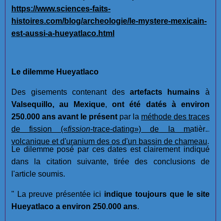
https://www.sciences-faits-
histoires.com/blog/archeologie/le-mystere-mexicain-
est-aussi-a-hueyatlaco.html
Le dilemme Hueyatlaco
Des gisements contenant des
artefacts humains
à
Valsequillo, au Mexique
,
ont été datés à environ
250.000 ans avant le présent
par la
méthode des traces
de fission
(«
fission
-trace-dating»)
de la matière
volcanique et d'uranium des os d'un bassin de chameau
.
Le dilemme posé par ces dates est clairement indiqué
dans la citation suivante, tirée des conclusions de
l'article soumis.
" La preuve présentée ici
indique toujours que le site
Hueyatlaco a environ 250.000 ans
.