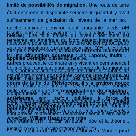
limité de possibilités de migration
. Une route de terre
était entièrement disponible seulement quand il y avait
suffisamment de glaciation du niveau de la mer pour
qu'elle diminue d'environ cent cinquante pieds (
46
D'autre part, si il y avait une telle glaciation, les voies
mètres
), une telle baisse du niveau des mers est
terrestres en Amérique du Nord étaient impraticables,
nécessaire pour que le pont de terre de Béring (ou, peut-
aucune migration ne pourrait avoir lieu (
YH
: c'est déjà
être plus correctement, la
masse terrestre maintenant
ici une
affirmation douteuse
: les
Lapons, Inuits
et
appelée Béringie
) puisse apparaître.
autres
prouvent le contraire en y vivant en permanence !
Le meilleur candidat pour une période de la migration
-
les hommes actuels seraient en effet incapables de
est généralement
considérée comme une période au
migrer, mais les anciens oui, très probablement !
). Ces
cours de la fin du Pléistocène, il y a environ douze
deux contraintes limitent sévèrement le nombre
mille ans
. Bien que des
revendications de migrations
d'opportunités pour la migration à des périodes
antérieures
sont parfois publiées
à force de
spécifiques pendant les périodes glaciaires (YH :
limites
Donc, c'est en toute confiance que ce point de vue a été
découvertes archéologiques
,
l'idée
que les humains
peut-être imaginaires !
)
jugé et que, en
1962
, dans un écrit pour
Scientific
sont arrivés relativement récemment semble être assez
American
,
William Haag
pouvait dire :
bien
établie
(
YH
: et oui, on établi l'idée et la théorie...
jusqu'à ce que la réalité rattrape l'idée ^^).
" L' occupation de l'homme du Nouveau Monde
peut