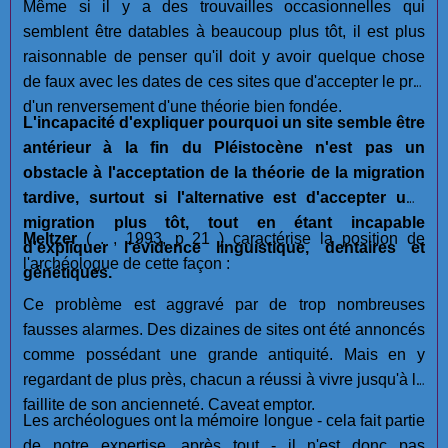
Même si il y a des trouvailles occasionnelles qui
semblent être datables à beaucoup plus tôt, il est plus
raisonnable de penser qu'il doit y avoir quelque chose
de faux avec les dates de ces sites que d'accepter le prix
d'un renversement d'une théorie bien fondée.
L'incapacité d'expliquer pourquoi un site semble être
antérieur à la fin du Pléistocène n'est pas un
obstacle à l'acceptation de la théorie de la migration
tardive, surtout si l'alternative est d'accepter une
migration plus tôt, tout en étant incapable
Meltzer
( . , 1993, p 21 ) caractérise la position de
d'expliquer l'évidence linguistique, dentaires et
l'archéologue de cette façon :
génétiques.
Ce problème est aggravé par de trop nombreuses
fausses alarmes. Des dizaines de sites ont été annoncés
comme possédant une grande antiquité. Mais en y
regardant de plus près, chacun a réussi à vivre jusqu'à la
faillite de son ancienneté. Caveat emptor.
Les archéologues ont la mémoire longue - cela fait partie
de notre expertise, après tout - il n'est donc pas