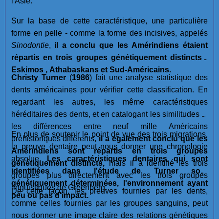
l'Asie.
Sur la base de cette caractéristique, une particulière
forme en pelle - comme la forme des incisives, appelés
Sinodontie
,
il a conclu que les Amérindiens étaient
répartis en trois groupes génétiquement distincts :
Eskimos , Athabaskans et Sud-Américains.
Christy Turner
(
1986
) fait une analyse statistique des
dents américaines pour vérifier cette classification. En
regardant les autres, les même caractéristiques
héréditaires des dents, et en catalogant les similitudes et
les différences entre neuf mille Américains
En plus de soutenir le point de vue des trois migrations,
préhistoriques différents,
il a également conclu que les
la preuve dentaire peut nous donner une chronologie
Amérindiens sont répartis en trois groupes
absolue.
Les caractéristiques dentaires qui sont
génétiquement distincts,
mais il a identifié les trois
identifiées dans l'étude de Turner sont
groupes plus directement avec les trois groupes
génétiquement déterminées, l'environnement ayant
linguistiques de Greenberg.
De cette façon, les preuves fournies par les dents,
peu ou pas d'impact.
comme celles fournies par les groupes sanguins, peut
nous donner une image claire des relations génétiques