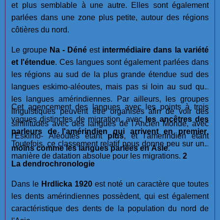
et plus semblable à une autre. Elles sont également
parlées dans une zone plus petite, autour des régions
côtières du nord.
Le groupe
Na - Déné
est
intermédiaire dans la variété
et l'étendue
. Ces langues sont également parlées dans
les régions au sud de la plus grande étendue sud des
langues eskimo-aléoutes, mais pas si loin au sud que
les langues amérindiennes. Par ailleurs, les groupes
Cet agencement des langues avec les points à trois
linguistiques peuvent être organisés afin de voir des
vagues distinctes de migration, avec
les ancêtres des
similitudes avec des langues de l'Ancien Monde, avec
parleurs de l'amérindien qui arrivent en premier
.
l'Eskimo- Aléoutes êtant
plus
, et l'amerindien étant
Toutefois, ce classement relatif nous donne peu sur une
moins
comme les langues parlées en Asie
.
manière de datation absolue pour les migrations.
2
La dendrochronologie
Dans le
Hrdlicka 1920
est noté un caractère que toutes
les dents amérindiennes possèdent, qui est également
caractéristique des dents de la population du nord de