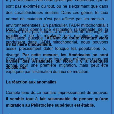
sont pas exprimés du tout, ou ne s'expriment que dans
des caractéristiques neutres. Dans ces gènes, le taux
normal de mutation n'est pas affecté par les pressions
environnementales. En particulier, l'ADN mitochondrial (
Donc, étant donné une estimation raisonnable de la
ADNmt) n'est pas soumis à des forces de mélange de
rapidité et de la régularité des mutations qui se
fertilisation, puisque
l'ADNmt de toute créature vient
produisent dans l'ADN mitochondrial, nous pouvons
de sa mère uniquement.
assez précisément dater lorsque les populations ont
divergé.
Par cette mesure, les Américains se sont
C'est plus tôt que ce que les autres méthodes nous ont
divisés des Asiatiques du Nord il y a quelques
donné pour une première migration, mais peut être
20.000 ans.
expliquée par l'estimation du taux de mutation.
La réaction aux anomalies
Compte tenu de ce nombre impressionnant de preuves,
il semble tout à fait raisonnable de penser qu'une
migration au Pléistocène supérieur est établie.