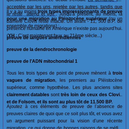
acceptée par les uns, rejetée par les autres, tandis que
Il y a au moins
trois types impressionnants de preuve
le reste "attend et voit"
. Jusqu'à présent, au moins, la
pour une migration au Pléistocène supérieur
(ou un
barrière Clovis reste intacte. Un avant - 11, 500 B.P. de
ensemble de migrations) :
présence humaine en Amérique n'existe pas aujourd'hui.
(
YH
: C'est maintenant faux au 21ème siècle...)
preuve de langues amérindiennes
preuve de la dendrochronologie
preuve de l'ADN mitochondrial 1
Tous les trois types de point de preuve mènent à
trois
vagues de migration
, les premiers au Pléistocène
supérieur, comme hypothèse. Les plus anciens sites
clairement datables
sont
très loin de ceux des Clovis
et de Folsom, et ils sont au plus tôt de 11.500 BP.
Ajoutez à ces éléments de preuve de l'absence de
preuves claires de quoi que ce soit plus tôt, et vous avez
un argument puissant pour la vision d'une récente
migration, ce qui donne de bonnes raisons de se méfier