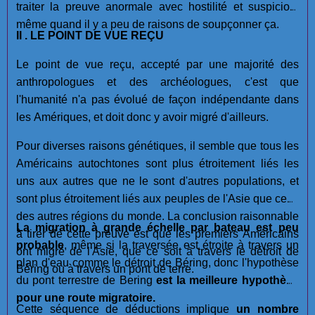
traiter la preuve anormale avec hostilité et suspicion,
même quand il y a peu de raisons de soupçonner ça.
II . LE POINT DE VUE REÇU
Le point de vue reçu, accepté par une majorité des
anthropologues et des archéologues, c'est que
l'humanité n'a pas évolué de façon indépendante dans
les Amériques, et doit donc y avoir migré d'ailleurs.
Pour diverses raisons génétiques, il semble que tous les
Américains autochtones sont plus étroitement liés les
uns aux autres que ne le sont d'autres populations, et
sont plus étroitement liés aux peuples de l'Asie que ceux
des autres régions du monde. La conclusion raisonnable
La migration à grande échelle par bateau est
peu
à tirer de cette preuve est que les premiers Américains
probable
, même si la traversée est étroite à travers un
ont migré de l'Asie, que ce soit à travers le détroit de
plan d'eau comme le détroit de Béring, donc l'hypothèse
Béring ou à travers un pont de terre.
du pont terrestre de Bering
est la meilleure hypothèse
pour une route migratoire.
Cette séquence de déductions implique
un nombre