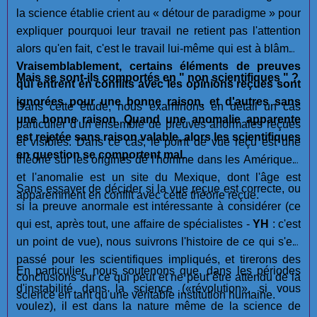
la science établie crient au « détour de paradigme » pour
expliquer pourquoi leur travail ne retient pas l'attention
alors qu'en fait, c'est le travail lui-même qui est à blâmer.
Vraisemblablement, certains éléments de preuves
Mais se sont-ils comportés en " non scientifiques " ?
qui entrent en conflits avec les opinions reçues sont
ignorées pour une bonne raison, et d'autres sans
Dans cette étude, nous examinons en détail un cas
une bonne raison
.
Quand une anomalie apparente
particulier d'un ensemble de preuves anormales reçues
est rejetée sans raison valable, alors les scientifiques
et visibles. Dans ce cas, le point de vue reçu est une
en question se comportent mal.
théorie sur les origines de l'homme dans les Amériques,
et l'anomalie est un site du Mexique, dont l'âge est
Sans essayer de décider si la vue reçue est correcte, ou
apparemment en conflit avec cette théorie reçue.
si la preuve anormale est intéressante à considérer (ce
qui est, après tout, une affaire de spécialistes -
YH
: c'est
un point de vue), nous suivrons l'histoire de ce qui s'est
passé pour les scientifiques impliqués, et tirerons des
En particulier, nous soutenons que, dans les périodes
conclusions sur ce qui peut et ne peut être attendu de la
d'instabilité dans la science («révolution», si vous
science en tant qu'une véritable institution humaine.
voulez), il est dans la nature même de la science de