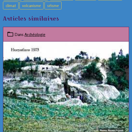
climat
volcanisme
séisme
Articles similaires
Dans
Archéologie