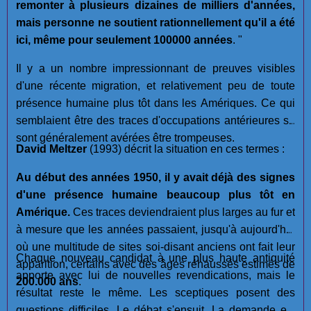
remonter à plusieurs dizaines de milliers d'années,
mais personne ne soutient rationnellement qu'il a été
ici, même pour seulement 100000 années
. "
Il y a un nombre impressionnant de preuves visibles
d'une récente migration, et relativement peu de toute
présence humaine plus tôt dans les Amériques. Ce qui
semblaient être des traces d'occupations antérieures se
sont généralement avérées être trompeuses.
David Meltzer
(1993) décrit la situation en ces termes :
Au début des années 1950, il y avait déjà des signes
d'une présence humaine beaucoup plus tôt en
Amérique.
Ces traces deviendraient plus larges au fur et
à mesure que les années passaient, jusqu'à aujourd'hui
où une multitude de sites soi-disant anciens ont fait leur
Chaque nouveau candidat à une plus haute antiquité
apparition, certains avec des âges réhaussés estimés de
apporte avec lui de nouvelles revendications, mais le
200.000 ans
.
résultat reste le même. Les sceptiques posent des
questions difficiles. Le débat s'ensuit.
La demande est