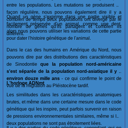
entre les populations. Les mutations se produisent de
façon régulière, nous pouvons également dire il y a
Quand un gène s'exprime dans une partie visible et
combien de temps deux populations ont divergé par le
facilement préservée d'un animal, comme une dent,
nombre de gènes qu'ils partagent et combien ils
alors nous pouvons utiliser les variations de cette partie
diffèrent.
pour dater l'histoire génétique de l'animal.
Dans le cas des humains en Amérique du Nord, nous
pouvons dire par des distributions des caractéristiques
de Sinodontie
que la population nord-américaine
s'est séparée de la population nord-asiatique il y a
environ douze mille ans
- ce qui confirme le point de
L'horloge ADNmt
vue de la migration au Pléistocène tardif.
Les similitudes dans les caractéristiques anatomiques
brutes, et même dans une certaine mesure dans le code
génétique qui les inspire, peut parfois survenir en raison
de pressions environnementales similaires, même si les
deux populations ne sont pas étroitement liées.
Il y a des parties du code génétique, cependant, qui ne