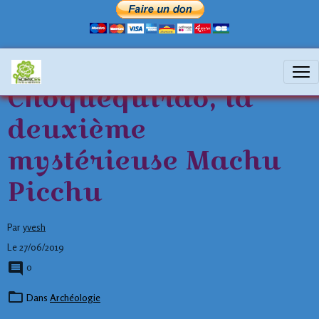
Choquequirao, la
deuxième
mystérieuse Machu
Picchu
Par
yvesh
Le 27/06/2019
0
Dans
Archéologie