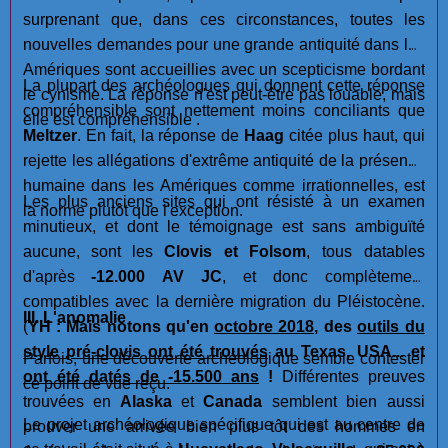
surprenant que, dans ces circonstances, toutes les
nouvelles demandes pour une grande antiquité dans les
Amériques sont accueillies avec un scepticisme bordant
La plupart des archéologues qui donnent cette réponse
le cynisme. La réponse n'est peut-être pas louable, mais
compréhensible sont nettement moins conciliants que
elle est compréhensible .
Meltzer
. En fait, la réponse de
Haag
citée plus haut, qui
rejette les allégations d'extrême antiquité de la présence
humaine dans les Amériques comme irrationnelles, est
Les plus anciens sites qui ont résisté à un examen
la norme plutôt que l'exception.
minutieux, et dont le témoignage est sans ambiguïté
aucune, sont les
Clovis et Folsom
, tous datables
d'après
-12.000 AV JC
, et donc complètement
compatibles avec la dernière migration du Pléistocène.
III. L'anomalie
(
YH : Mais notons qu'en
octobre 2018
, des
outils du
style pré-clovis ont été trouvés
au Texas, USA... et
Parfois, une découverte archéologique semble contester
ont été datés de -15.500 ans
!
Différentes preuves
ce point de vue reçu.
trouvées en
Alaska
et
Canada
semblent bien aussi
Le projet archéologique spécifique qui est au centre de
prouver une arrivée bien plus tôt des hommes en