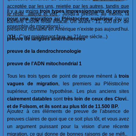
acceptée par les uns, rejetée par les autres, tandis que
Il y a au moins
trois types impressionnants de preuve
le reste "attend et voit"
. Jusqu'à présent, au moins, la
pour une migration au Pléistocène supérieur
(ou un
barrière Clovis reste intacte. Un avant - 11, 500 B.P. de
ensemble de migrations) :
présence humaine en Amérique n'existe pas aujourd'hui.
(
YH
: C'est maintenant faux au 21ème siècle...)
preuve de langues amérindiennes
preuve de la dendrochronologie
preuve de l'ADN mitochondrial 1
Tous les trois types de point de preuve mènent à
trois
vagues de migration
, les premiers au Pléistocène
supérieur, comme hypothèse. Les plus anciens sites
clairement datables
sont
très loin de ceux des Clovis
et de Folsom, et ils sont au plus tôt de 11.500 BP.
Ajoutez à ces éléments de preuve de l'absence de
preuves claires de quoi que ce soit plus tôt, et vous avez
un argument puissant pour la vision d'une récente
migration, ce qui donne de bonnes raisons de se méfier