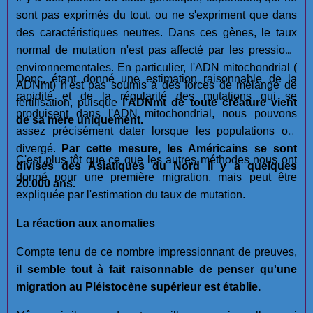
sont pas exprimés du tout, ou ne s'expriment que dans
des caractéristiques neutres. Dans ces gènes, le taux
normal de mutation n'est pas affecté par les pressions
environnementales. En particulier, l'ADN mitochondrial (
Donc, étant donné une estimation raisonnable de la
ADNmt) n'est pas soumis à des forces de mélange de
rapidité et de la régularité des mutations qui se
fertilisation, puisque
l'ADNmt de toute créature vient
produisent dans l'ADN mitochondrial, nous pouvons
de sa mère uniquement.
assez précisément dater lorsque les populations ont
divergé.
Par cette mesure, les Américains se sont
C'est plus tôt que ce que les autres méthodes nous ont
divisés des Asiatiques du Nord il y a quelques
donné pour une première migration, mais peut être
20.000 ans.
expliquée par l'estimation du taux de mutation.
La réaction aux anomalies
Compte tenu de ce nombre impressionnant de preuves,
il semble tout à fait raisonnable de penser qu'une
migration au Pléistocène supérieur est établie.