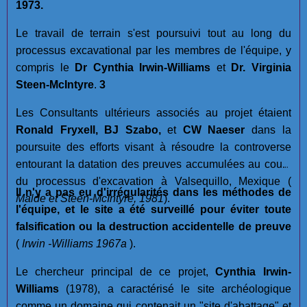
1973.
Le travail de terrain s'est poursuivi tout au long du
processus excavational par les membres de l'équipe, y
compris le
Dr Cynthia Irwin-Williams
et
Dr. Virginia
Steen-McIntyre
.
3
Les Consultants ultérieurs associés au projet étaient
Ronald Fryxell, BJ Szabo,
et
CW Naeser
dans la
poursuite des efforts visant à résoudre la controverse
entourant la datation des preuves accumulées au cours
du processus d'excavation à Valsequillo, Mexique (
Il n'y a pas eu d'irrégularités dans les méthodes de
Malde et Steen-McIntyre, 1981
).
l'équipe, et le site a été surveillé pour éviter toute
falsification ou la destruction accidentelle de preuve
(
Irwin -Williams 1967a
).
Le chercheur principal de ce projet,
Cynthia Irwin-
Williams
(1978), a caractérisé le site archéologique
comme un domaine qui contenait un "site d'abattage" et