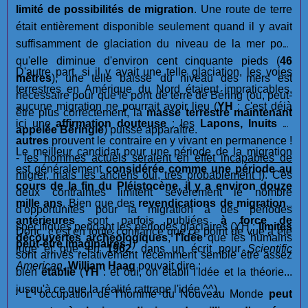
limité de possibilités de migration
. Une route de terre
était entièrement disponible seulement quand il y avait
suffisamment de glaciation du niveau de la mer pour
qu'elle diminue d'environ cent cinquante pieds (
46
D'autre part, si il y avait une telle glaciation, les voies
mètres
), une telle baisse du niveau des mers est
terrestres en Amérique du Nord étaient impraticables,
nécessaire pour que le pont de terre de Béring (ou, peut-
aucune migration ne pourrait avoir lieu (
YH
: c'est déjà
être plus correctement, la
masse terrestre maintenant
ici une
affirmation douteuse
: les
Lapons, Inuits
et
appelée Béringie
) puisse apparaître.
autres
prouvent le contraire en y vivant en permanence !
Le meilleur candidat pour une période de la migration
-
les hommes actuels seraient en effet incapables de
est généralement
considérée comme une période au
migrer, mais les anciens oui, très probablement !
). Ces
cours de la fin du Pléistocène, il y a environ douze
deux contraintes limitent sévèrement le nombre
mille ans
. Bien que des
revendications de migrations
d'opportunités pour la migration à des périodes
antérieures
sont parfois publiées
à force de
spécifiques pendant les périodes glaciaires (YH :
limites
Donc, c'est en toute confiance que ce point de vue a été
découvertes archéologiques
,
l'idée
que les humains
peut-être imaginaires !
)
jugé et que, en
1962
, dans un écrit pour
Scientific
sont arrivés relativement récemment semble être assez
American
,
William Haag
pouvait dire :
bien
établie
(
YH
: et oui, on établi l'idée et la théorie...
jusqu'à ce que la réalité rattrape l'idée ^^).
" L' occupation de l'homme du Nouveau Monde
peut