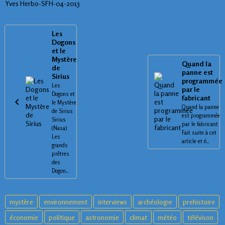
Yves Herbo-SFH-04-2013
Les
Dogons
et le
Mystère
Quand la
de
panne est
Sirius
programmée
Les
par le
Dogons et
fabricant
le Mystère
Quand la panne
de Sirius
est programmée
Sirius
par le fabricant
(Nasa)
Fait suite à cet
Les
article et é...
grands
prêtres
des
Dogon...
mystère
environnement
interviews
archéologie
prehistoire
économie
politique
astronomie
climat
météo
télévison