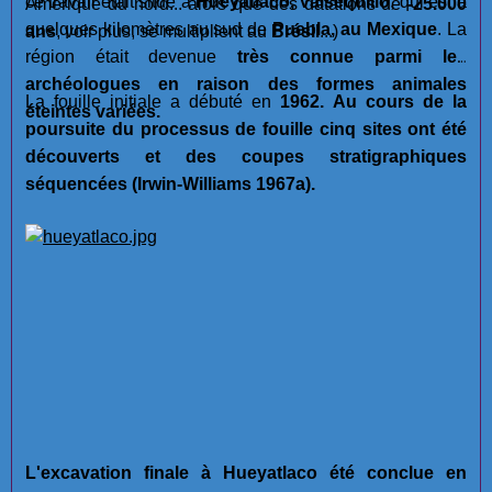
ce travail était situé à
Hueyatlaco, Valsequillo
, qui est à
Amérique du nord... alors que des datations de
-25.000
quelques kilomètres au sud de
Puebla, au Mexique
. La
ans
, voir plus, se multiplient au
Brésil
...)
région était devenue
très connue parmi les
archéologues en raison des formes animales
La fouille initiale a débuté en
1962. Au cours de la
éteintes variées.
poursuite du processus de fouille cinq sites ont été
découverts et des coupes stratigraphiques
séquencées (Irwin-Williams 1967a).
L'excavation finale à Hueyatlaco été conclue en