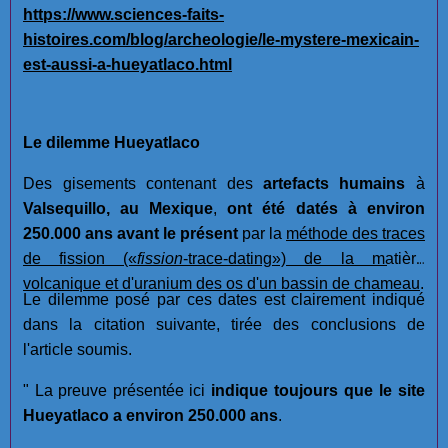
https://www.sciences-faits-
histoires.com/blog/archeologie/le-mystere-mexicain-
est-aussi-a-hueyatlaco.html
Le dilemme Hueyatlaco
Des gisements contenant des
artefacts humains
à
Valsequillo, au Mexique
,
ont été datés à environ
250.000 ans avant le présent
par la
méthode des traces
de fission
(«
fission
-trace-dating»)
de la matière
volcanique et d'uranium des os d'un bassin de chameau
.
Le dilemme posé par ces dates est clairement indiqué
dans la citation suivante, tirée des conclusions de
l'article soumis.
" La preuve présentée ici
indique toujours que le site
Hueyatlaco a environ 250.000 ans
.