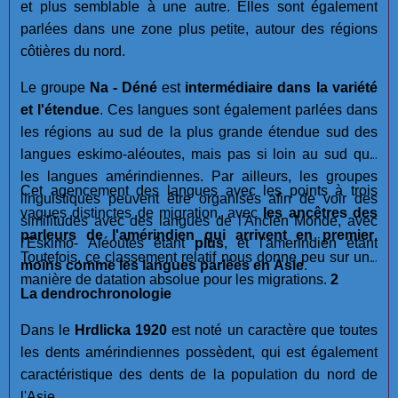
et plus semblable à une autre. Elles sont également
parlées dans une zone plus petite, autour des régions
côtières du nord.
Le groupe
Na - Déné
est
intermédiaire dans la variété
et l'étendue
. Ces langues sont également parlées dans
les régions au sud de la plus grande étendue sud des
langues eskimo-aléoutes, mais pas si loin au sud que
les langues amérindiennes. Par ailleurs, les groupes
Cet agencement des langues avec les points à trois
linguistiques peuvent être organisés afin de voir des
vagues distinctes de migration, avec
les ancêtres des
similitudes avec des langues de l'Ancien Monde, avec
parleurs de l'amérindien qui arrivent en premier
.
l'Eskimo- Aléoutes êtant
plus
, et l'amerindien étant
Toutefois, ce classement relatif nous donne peu sur une
moins
comme les langues parlées en Asie
.
manière de datation absolue pour les migrations.
2
La dendrochronologie
Dans le
Hrdlicka 1920
est noté un caractère que toutes
les dents amérindiennes possèdent, qui est également
caractéristique des dents de la population du nord de
l'Asie.