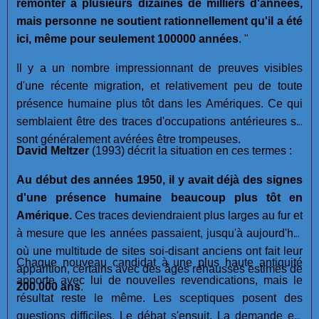
remonter à plusieurs dizaines de milliers d'années,
mais personne ne soutient rationnellement qu'il a été
ici, même pour seulement 100000 années
. "
Il y a un nombre impressionnant de preuves visibles
d'une récente migration, et relativement peu de toute
présence humaine plus tôt dans les Amériques. Ce qui
semblaient être des traces d'occupations antérieures se
sont généralement avérées être trompeuses.
David Meltzer
(1993) décrit la situation en ces termes :
Au début des années 1950, il y avait déjà des signes
d'une présence humaine beaucoup plus tôt en
Amérique.
Ces traces deviendraient plus larges au fur et
à mesure que les années passaient, jusqu'à aujourd'hui
où une multitude de sites soi-disant anciens ont fait leur
Chaque nouveau candidat à une plus haute antiquité
apparition, certains avec des âges réhaussés estimés de
apporte avec lui de nouvelles revendications, mais le
200.000 ans
.
résultat reste le même. Les sceptiques posent des
questions difficiles. Le débat s'ensuit.
La demande est