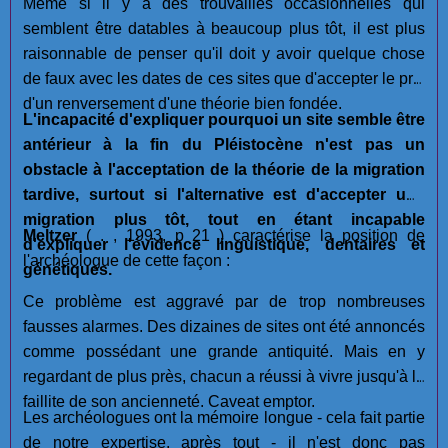
Même si il y a des trouvailles occasionnelles qui
semblent être datables à beaucoup plus tôt, il est plus
raisonnable de penser qu'il doit y avoir quelque chose
de faux avec les dates de ces sites que d'accepter le prix
d'un renversement d'une théorie bien fondée.
L'incapacité d'expliquer pourquoi un site semble être
antérieur à la fin du Pléistocène n'est pas un
obstacle à l'acceptation de la théorie de la migration
tardive, surtout si l'alternative est d'accepter une
migration plus tôt, tout en étant incapable
Meltzer
( . , 1993, p 21 ) caractérise la position de
d'expliquer l'évidence linguistique, dentaires et
l'archéologue de cette façon :
génétiques.
Ce problème est aggravé par de trop nombreuses
fausses alarmes. Des dizaines de sites ont été annoncés
comme possédant une grande antiquité. Mais en y
regardant de plus près, chacun a réussi à vivre jusqu'à la
faillite de son ancienneté. Caveat emptor.
Les archéologues ont la mémoire longue - cela fait partie
de notre expertise, après tout - il n'est donc pas