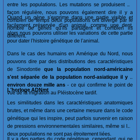
entre les populations. Les mutations se produisent de
façon régulière, nous pouvons également dire il y a
Quand un gène s'exprime dans une partie visible et
combien de temps deux populations ont divergé par le
facilement préservée d'un animal, comme une dent,
nombre de gènes qu'ils partagent et combien ils
alors nous pouvons utiliser les variations de cette partie
diffèrent.
pour dater l'histoire génétique de l'animal.
Dans le cas des humains en Amérique du Nord, nous
pouvons dire par des distributions des caractéristiques
de Sinodontie
que la population nord-américaine
s'est séparée de la population nord-asiatique il y a
environ douze mille ans
- ce qui confirme le point de
L'horloge ADNmt
vue de la migration au Pléistocène tardif.
Les similitudes dans les caractéristiques anatomiques
brutes, et même dans une certaine mesure dans le code
génétique qui les inspire, peut parfois survenir en raison
de pressions environnementales similaires, même si les
deux populations ne sont pas étroitement liées.
Il y a des parties du code génétique, cependant, qui ne