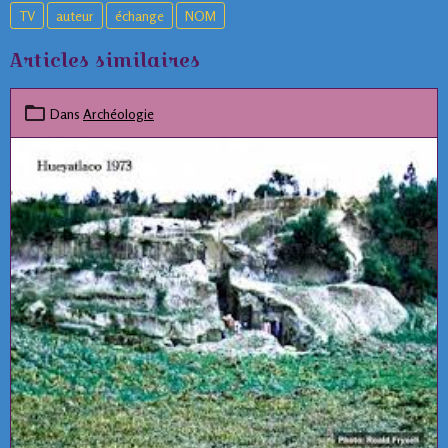
TV
auteur
échange
NOM
Articles similaires
Dans
Archéologie