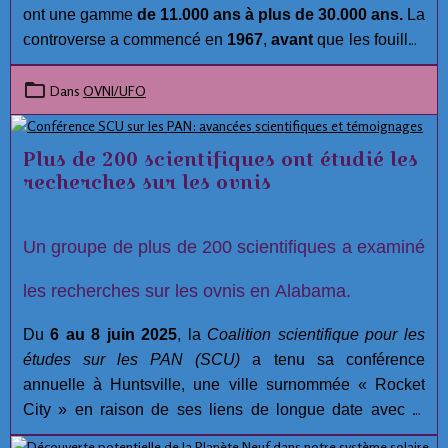
ont une gamme
de 11.000 ans à plus de 30.000 ans.
La
controverse a commencé en
1967
,
avant
que les fouilles
aient été réalisées. Malgré les efforts approfondis et la
compétence des membres de l'équipe archéologiques à
Dans
OVNI/UFO
Hueyatlaco,
Jose L. Lorenzo
, Directeur de la
Préhistoire à l'Instituto Nacional de Antropología e
Plus de 200 scientifiques ont étudié les
Historia, a lancé plusieurs allégations concernant
recherches sur les ovnis
l'intégrité du projet à
Hueyatlaco, El Horno, et
Tecacaxco
( communément appelé Valsequillo). :
Un groupe de plus de 200 scientifiques a examiné
les recherches sur les ovnis en Alabama.
Du
6 au 8 juin 2025
, la
Coalition scientifique pour les
études sur les PAN (SCU)
a tenu sa conférence
annuelle à Huntsville, une ville surnommée « Rocket
City » en raison de ses liens de longue date avec la
recherche aérospatiale.