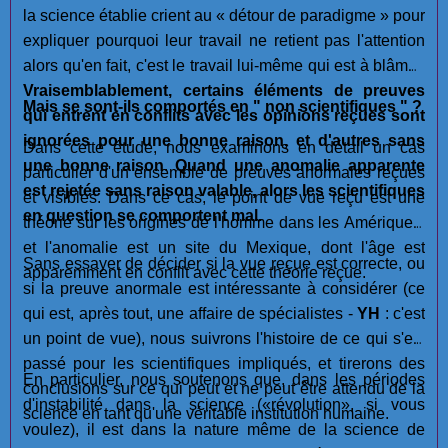
la science établie crient au « détour de paradigme » pour
expliquer pourquoi leur travail ne retient pas l'attention
alors qu'en fait, c'est le travail lui-même qui est à blâmer.
Vraisemblablement, certains éléments de preuves
Mais se sont-ils comportés en " non scientifiques " ?
qui entrent en conflits avec les opinions reçues sont
ignorées pour une bonne raison, et d'autres sans
Dans cette étude, nous examinons en détail un cas
une bonne raison
.
Quand une anomalie apparente
particulier d'un ensemble de preuves anormales reçues
est rejetée sans raison valable, alors les scientifiques
et visibles. Dans ce cas, le point de vue reçu est une
en question se comportent mal.
théorie sur les origines de l'homme dans les Amériques,
et l'anomalie est un site du Mexique, dont l'âge est
Sans essayer de décider si la vue reçue est correcte, ou
apparemment en conflit avec cette théorie reçue.
si la preuve anormale est intéressante à considérer (ce
qui est, après tout, une affaire de spécialistes -
YH
: c'est
un point de vue), nous suivrons l'histoire de ce qui s'est
passé pour les scientifiques impliqués, et tirerons des
En particulier, nous soutenons que, dans les périodes
conclusions sur ce qui peut et ne peut être attendu de la
d'instabilité dans la science («révolution», si vous
science en tant qu'une véritable institution humaine.
voulez), il est dans la nature même de la science de