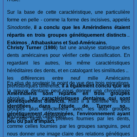
Sur la base de cette caractéristique, une particulière
forme en pelle - comme la forme des incisives, appelés
Sinodontie
,
il a conclu que les Amérindiens étaient
répartis en trois groupes génétiquement distincts :
Eskimos , Athabaskans et Sud-Américains.
Christy Turner
(
1986
) fait une analyse statistique des
dents américaines pour vérifier cette classification. En
regardant les autres, les même caractéristiques
héréditaires des dents, et en catalogant les similitudes et
les différences entre neuf mille Américains
En plus de soutenir le point de vue des trois migrations,
préhistoriques différents,
il a également conclu que les
la preuve dentaire peut nous donner une chronologie
Amérindiens sont répartis en trois groupes
absolue.
Les caractéristiques dentaires qui sont
génétiquement distincts,
mais il a identifié les trois
identifiées dans l'étude de Turner sont
groupes plus directement avec les trois groupes
génétiquement déterminées, l'environnement ayant
linguistiques de Greenberg.
De cette façon, les preuves fournies par les dents,
peu ou pas d'impact.
comme celles fournies par les groupes sanguins, peut
nous donner une image claire des relations génétiques