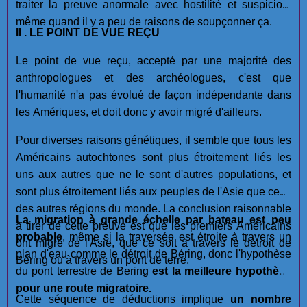
traiter la preuve anormale avec hostilité et suspicion,
même quand il y a peu de raisons de soupçonner ça.
II . LE POINT DE VUE REÇU
Le point de vue reçu, accepté par une majorité des
anthropologues et des archéologues, c'est que
l'humanité n'a pas évolué de façon indépendante dans
les Amériques, et doit donc y avoir migré d'ailleurs.
Pour diverses raisons génétiques, il semble que tous les
Américains autochtones sont plus étroitement liés les
uns aux autres que ne le sont d'autres populations, et
sont plus étroitement liés aux peuples de l'Asie que ceux
des autres régions du monde. La conclusion raisonnable
La migration à grande échelle par bateau est
peu
à tirer de cette preuve est que les premiers Américains
probable
, même si la traversée est étroite à travers un
ont migré de l'Asie, que ce soit à travers le détroit de
plan d'eau comme le détroit de Béring, donc l'hypothèse
Béring ou à travers un pont de terre.
du pont terrestre de Bering
est la meilleure hypothèse
pour une route migratoire.
Cette séquence de déductions implique
un nombre