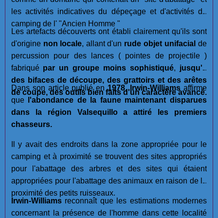
les activités indicatives du dépeçage et d'activités de
camping de l' "Ancien Homme "
Les artefacts découverts ont établi clairement qu'ils sont
d'origine
non locale
, allant d'un
rude objet unifacial
de
percussion pour des lances ( pointes de projectile )
fabriqué
par un groupe moins sophistiqué
,
jusqu'à
des bifaces de découpe, des grattoirs et des arêtes
Dans son article publié en
1978
,
Irwin-Williams
affirme
de coupe, des outils bien faits d'un caractère avancé.
que
l'abondance de la faune maintenant disparues
dans la région Valsequillo a attiré les premiers
chasseurs.
Il y avait des endroits dans la zone appropriée pour le
camping et à proximité se trouvent des sites appropriés
pour l'abattage des arbres et des sites qui étaient
appropriées pour l'abattage des animaux en raison de la
proximité des petits ruisseaux.
Irwin-Williams
reconnaît que les estimations modernes
concernant la présence de l'homme dans cette localité