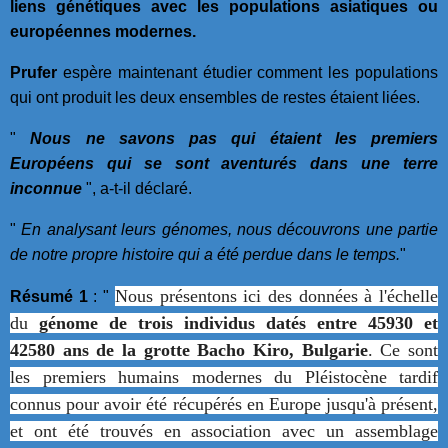
liens génétiques avec les populations asiatiques ou
européennes modernes.
Prufer
espère maintenant étudier comment les populations
qui ont produit les deux ensembles de restes étaient liées.
"
Nous ne savons pas qui étaient les premiers
Européens qui se sont aventurés dans une terre
inconnue
", a-t-il déclaré.
"
En analysant leurs génomes, nous découvrons une partie
de notre propre histoire qui a été perdue dans le temps.
"
Nous présentons ici des données à l'échelle
Résumé 1
: "
du
génome de trois individus datés entre 45930 et
42580 ans de la grotte Bacho Kiro, Bulgarie
.
Ce sont
les premiers humains modernes du Pléistocène tardif
connus pour avoir été récupérés en Europe jusqu'à présent,
et ont été trouvés en association avec un assemblage