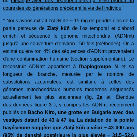
du
mélange avec des néandertaliens qui s'est produit au
cours des six générations précédant la vie de l'individu
."
" Nous avons extrait l'ADN de ~ 15 mg de poudre d'os de la
partie pétreuse de
Zlatý kůň
de l'os temporal et d'abord
enrichi et séquencé le génome mitochondrial (ADNmt)
jusqu'à une couverture d'environ 150 fois (méthodes). On a
estimé qu'environ 4% des séquences d'ADNmt provenaient
d'une
contamination humaine
(section supplémentaire). Le
reconstruit ADNmt appartient à l'
haplogroupe N
et sa
longueur de branche, mesurée par le nombre de
substitutions accumulées, est similaire à celles des
génomes mitochondriaux humains modernes séquencés
actuellement les plus anciennes (fig.
2a
et. Étendue
des données figure
3
), y compris les ADNmt récemment
publiés de
Bacho Kiro, une grotte en Bulgarie avec des
vestiges datant de 43 à 47 ka
.
La datation de la pointe
bayésienne suggère que Zlatý kůň a vécu ~ 43 000 ans
(95% de densité postérieure la plus élevée =
31,5–52,6