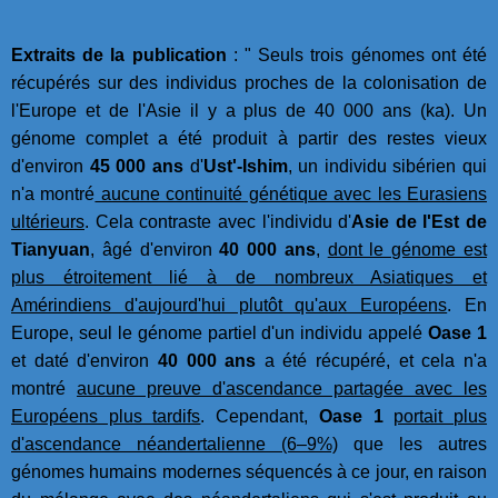
Extraits de la publication
: " Seuls trois génomes ont été
récupérés sur des individus proches de la colonisation de
l'Europe et de l'Asie il y a plus de 40 000 ans (ka). Un
génome complet a été produit à partir des restes vieux
d'environ
45 000 ans
d'
Ust'-Ishim
, un individu sibérien qui
n'a montré
aucune continuité génétique avec les Eurasiens
ultérieurs
. Cela contraste avec l'individu d'
Asie de l'Est de
Tianyuan
, âgé d'environ
40 000 ans
,
dont le génome est
plus étroitement lié à de nombreux Asiatiques et
Amérindiens d'aujourd'hui plutôt qu'aux Européens
. En
Europe, seul le génome partiel d'un individu appelé
Oase 1
et daté d'environ
40 000 ans
a été récupéré, et cela n'a
montré
aucune preuve d'ascendance partagée avec les
Européens plus tardifs
. Cependant,
Oase 1
portait plus
d'ascendance néandertalienne (6–9%)
que les autres
génomes humains modernes séquencés à ce jour, en raison