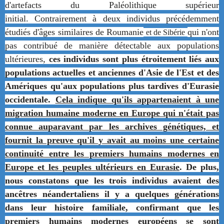
d'artefacts du Paléolithique supérieur
initial.
Contrairement à deux individus précédemment
étudiés d'âges similaires de Roumanie
qui n'ont
et de Sibérie
pas contribué de manière détectable aux populations
ultérieures,
ces individus sont plus étroitement liés aux
populations actuelles et anciennes d'Asie de l'Est et des
Amériques qu'aux populations plus tardives d'Eurasie
occidentale.
Cela indique qu'ils appartenaient à une
migration humaine moderne en Europe qui n'était pas
connue auparavant par les archives génétiques, et
fournit la preuve qu'il y avait au moins une certaine
continuité entre les premiers humains modernes en
Europe et les peuples ultérieurs en Eurasie
.
De plus,
nous constatons que les trois individus avaient des
ancêtres néandertaliens il y a quelques générations
dans leur histoire familiale, confirmant que les
premiers humains modernes européens se sont