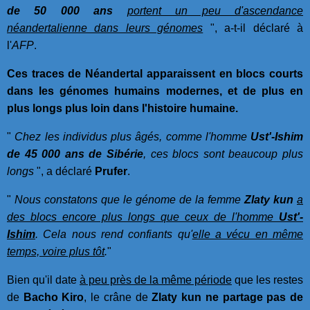
de 50 000 ans
portent un peu d'ascendance
néandertalienne dans leurs génomes
", a-t-il déclaré à
l'
AFP
.
Ces traces de Néandertal apparaissent en blocs courts
dans les génomes humains modernes, et de plus en
plus longs plus loin dans l'histoire humaine.
"
Chez les individus plus âgés, comme l'homme
Ust'-Ishim
de 45 000 ans de Sibérie
, ces blocs sont beaucoup plus
longs
", a déclaré
Prufer
.
"
Nous constatons que le génome de la femme
Zlaty kun
a
des blocs encore plus longs que ceux de l'homme
Ust'-
Ishim
. Cela nous rend confiants qu'
elle a vécu en même
temps, voire plus tôt
.
"
Bien qu'il date
à peu près de la même période
que les restes
de
Bacho Kiro
, le crâne de
Zlaty kun
ne partage pas de