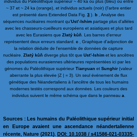
individus du Paléolithique supérieur ~ 40 ka ou plus (bleu) ou entre
~ 37 et ~ 24 ka (orange), et individus actuels (noir) (l'arbre entier
est présenté dans Extended Data Fig.
3
).
b
, Analyse des
séquences nucléaires montrant qu'
Ust'-Ishim
partage plus d'allèles
avec les chasseurs-cueilleurs européens et asiatiques et plus tard
avec les Eurasiens que
Zlatý kůň
. Les barres d'erreur
représentent deux erreurs standard.
c
, Graphique d'adjonction de
la relation déduite de l'ensemble de données de capture
nucléaire.
Zlatý kůň
diverge plus tôt que
Ust'-Ishim
et les ancêtres
des populations eurasiennes ultérieures représentées ici par les
génomes du Paléolithique supérieur
Tianyuan
et
Sunghir
(valeur
aberrante la plus élevée |Z | = 3). Un seul événement de flux
génétique des Néandertaliens à l'ancêtre de tous les humains
modernes testés correspond aux données. Les couleurs des
individus suivent le même schéma que dans le panneau
a
.
Sources : Les humains du Paléolithique supérieur initial
en Europe avaient une ascendance néandertalienne
récente, Nature (2021).
DOI: 10.1038 / s41586-021-03335-