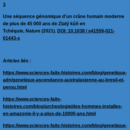
3
Une séquence génomique d'un crâne humain moderne
de plus de 45 000 ans de Zlatý kůň en
Tchéquie, Nature (2021).
DOI: 10.1038 / s41559-021-
01443-x
Articles liés :
https://www.sciences-faits-histoires.com/blog/genetique-
adn/genetique-ascendance-australasienne-au-bresil-et-
perou.html
https://www.sciences-faits-
histoires.com/blog/archeologie/des-hommes-installes-
en-amazonie-il-y-a-plus-de-10000-ans.html
https://www.sciences-faits-histoires.com/blog/genetique-