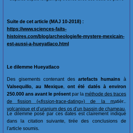
Suite de cet article (MAJ 10-2018) :
https://www.sciences-faits-
histoires.com/blog/archeologie/le-mystere-mexicain-
est-aussi-a-hueyatlaco.html
Le dilemme Hueyatlaco
Des gisements contenant des
artefacts humains
à
Valsequillo, au Mexique
,
ont été datés à environ
250.000 ans avant le présent
par la
méthode des traces
de fission
(«
fission
-trace-dating»)
de la matière
volcanique et d'uranium des os d'un bassin de chameau
.
Le dilemme posé par ces dates est clairement indiqué
dans la citation suivante, tirée des conclusions de
l'article soumis.