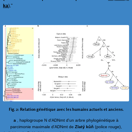
ka
)."
Fig. 2: Relation génétique avec les humains actuels et anciens.
a
, haplogroupe N d'ADNmt d'un arbre phylogénétique à
parcimonie maximale d'ADNmt de
Zlatý kůň
(police rouge),