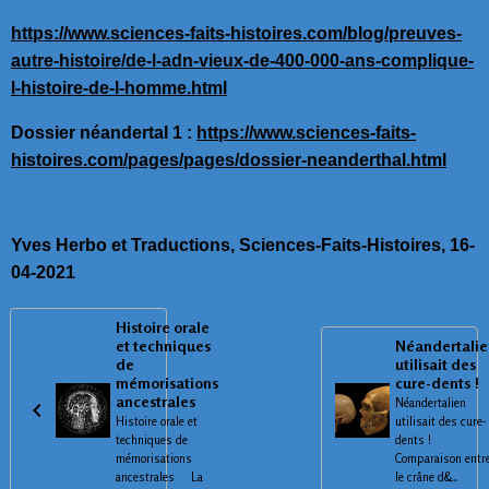
https://www.sciences-faits-histoires.com/blog/preuves-
autre-histoire/de-l-adn-vieux-de-400-000-ans-complique-
l-histoire-de-l-homme.html
Dossier néandertal 1 :
https://www.sciences-faits-
histoires.com/pages/pages/dossier-neanderthal.html
Yves Herbo et Traductions, Sciences-Faits-Histoires, 16-
04-2021
Histoire orale
et techniques
Néandertali
de
utilisait des
mémorisations
cure-dents !
ancestrales
Néandertalien
Histoire orale et
utilisait des cure-
techniques de
dents !
mémorisations
Comparaison entr
ancestrales La
le crâne d&...