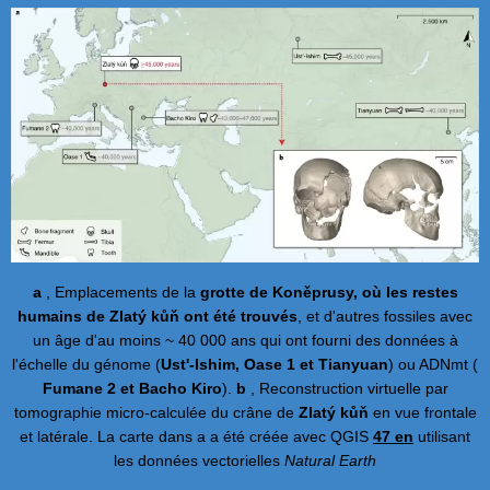
a
, Emplacements de la
grotte de Koněprusy, où les restes
humains de Zlatý kůň ont été trouvés
, et d'autres fossiles avec
un âge d'au moins ~ 40 000 ans qui ont fourni des données à
l'échelle du génome (
Ust'-Ishim, Oase 1 et Tianyuan
) ou ADNmt (
Fumane 2 et Bacho Kiro
).
b
, Reconstruction virtuelle par
tomographie micro-calculée du crâne de
Zlatý kůň
en vue frontale
et latérale. La carte dans a a été créée avec QGIS
47 en
utilisant
les données vectorielles
Natural Earth