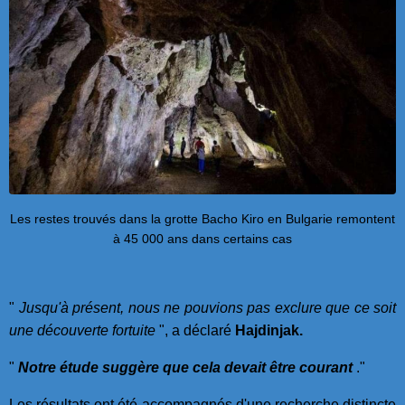
Les restes trouvés dans la grotte Bacho Kiro en Bulgarie remontent
à 45 000 ans dans certains cas
"
Jusqu'à présent, nous ne pouvions pas exclure que ce soit
une découverte fortuite
", a déclaré
Hajdinjak.
"
Notre étude suggère que cela devait être courant
."
Les résultats ont été accompagnés d'une recherche distincte