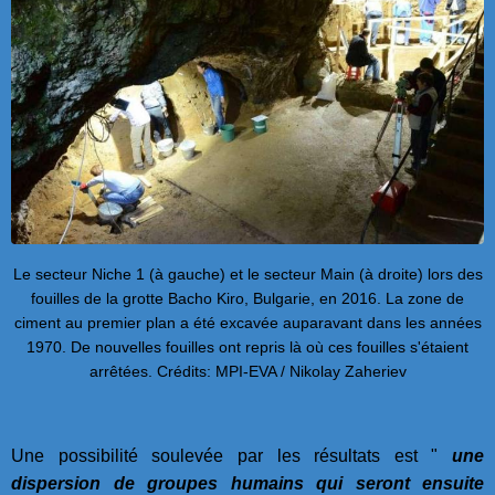
Le secteur Niche 1 (à gauche) et le secteur Main (à droite) lors des
fouilles de la grotte Bacho Kiro, Bulgarie, en 2016. La zone de
ciment au premier plan a été excavée auparavant dans les années
1970. De nouvelles fouilles ont repris là où ces fouilles s'étaient
arrêtées. Crédits: MPI-EVA / Nikolay Zaheriev
Une possibilité soulevée par les résultats est "
une
dispersion de groupes humains qui seront ensuite